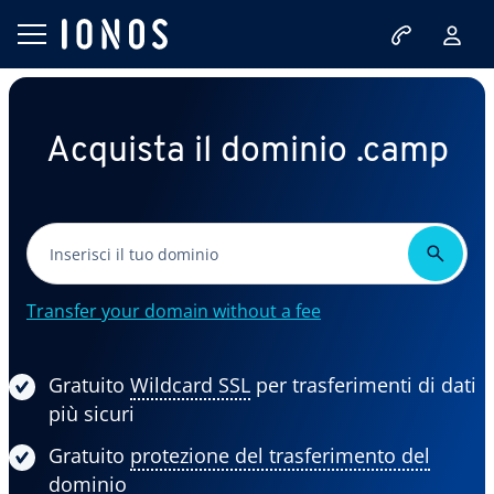
Acquista il dominio .camp
Transfer your domain without a fee
Gratuito
Wildcard SSL
per trasferimenti di dati
più sicuri
Gratuito
protezione del trasferimento del
dominio