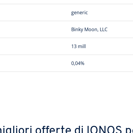
generic
Binky Moon, LLC
13 mill
0,04%
igliori offerte di IONOS p