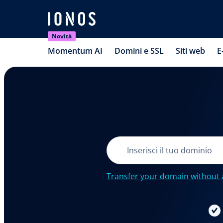
Novità
Momentum AI
Domini e SSL
Siti web
E
Transfer your domain without 