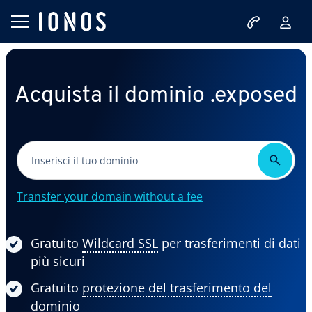
Acquista il dominio .exposed
Transfer your domain without a fee
Gratuito
Wildcard SSL
per trasferimenti di dati
più sicuri
Gratuito
protezione del trasferimento del
dominio