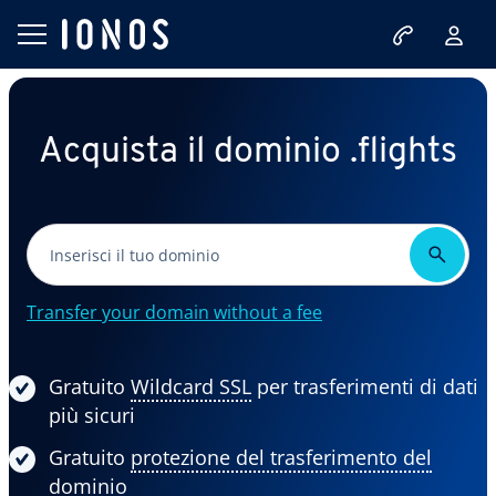
Acquista il dominio .flights
Transfer your domain without a fee
Gratuito
Wildcard SSL
per trasferimenti di dati
più sicuri
Gratuito
protezione del trasferimento del
dominio