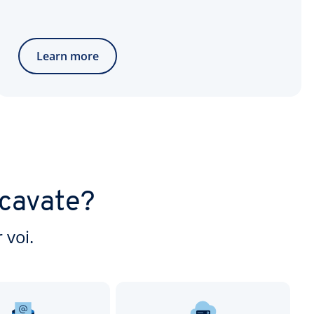
Learn more
rcavate?
 voi.