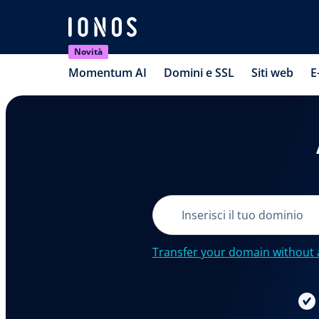
Novità
Momentum AI
Domini e SSL
Siti web
E
Transfer your domain without 