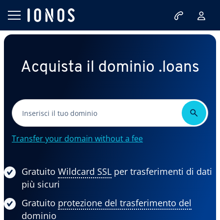
Acquista il dominio .loans
Transfer your domain without a fee
Gratuito
Wildcard SSL
per trasferimenti di dati
più sicuri
Gratuito
protezione del trasferimento del
dominio