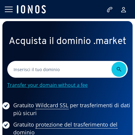
Acquista il dominio .market
Transfer your domain without a fee
Gratuito
Wildcard SSL
per trasferimenti di dati
più sicuri
Gratuito
protezione del trasferimento del
dominio