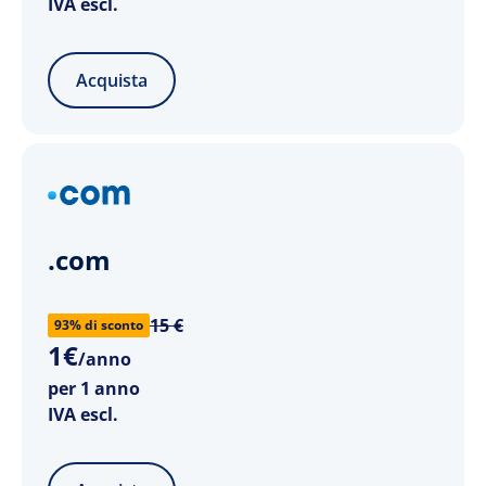
IVA escl.
Acquista
.com
15 €
93% di sconto
1
€
/anno
per 1 anno
IVA escl.