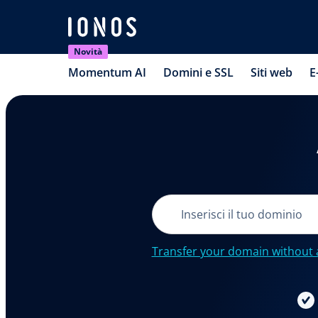
Novità
Momentum AI
Domini e SSL
Siti web
E
Transfer your domain without 