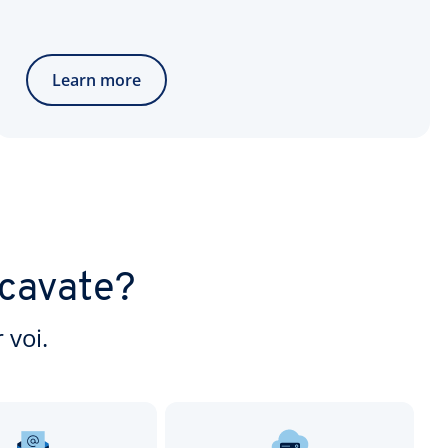
Learn more
rcavate?
 voi.