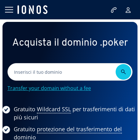
Acquista il dominio .poker
Transfer your domain without a fee
Gratuito
Wildcard SSL
per trasferimenti di dati
più sicuri
Gratuito
protezione del trasferimento del
dominio