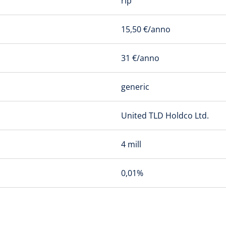
rip
15,50 €/anno
31 €/anno
generic
United TLD Holdco Ltd.
4 mill
0,01%