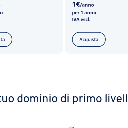
1
€
o
/anno
no
per 1 anno
IVA escl.
sta
Acquista
 tuo dominio di primo livell