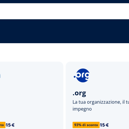
.org
La tua organizzazione, il 
impegno
15 €
15 €
nto
93% di sconto