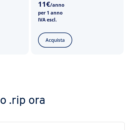
11
€
/anno
per 1 anno
IVA escl.
Acquista
o .rip ora