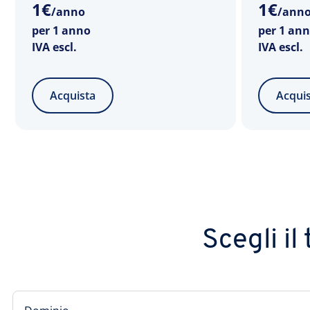
1
€
1
€
/anno
/ann
per 1 anno
per 1 an
IVA escl.
IVA escl.
Acquista
Acqui
Scegli il