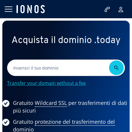
Acquista il dominio .today
Transfer your domain without a fee
Gratuito
Wildcard SSL
per trasferimenti di dati
più sicuri
Gratuito
protezione del trasferimento del
dominio