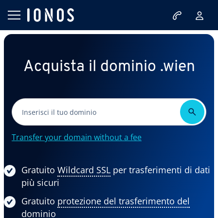
Acquista il dominio .wien
Transfer your domain without a fee
Gratuito
Wildcard SSL
per trasferimenti di dati
più sicuri
Gratuito
protezione del trasferimento del
dominio