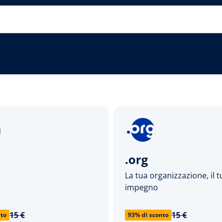
.org
La tua organizzazione, il 
impegno
15 €
15 €
nto
93% di sconto