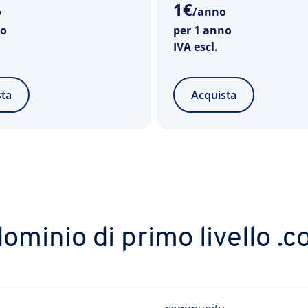
1
€
o
/anno
no
per 1 anno
IVA escl.
sta
Acquista
 dominio di primo livello 