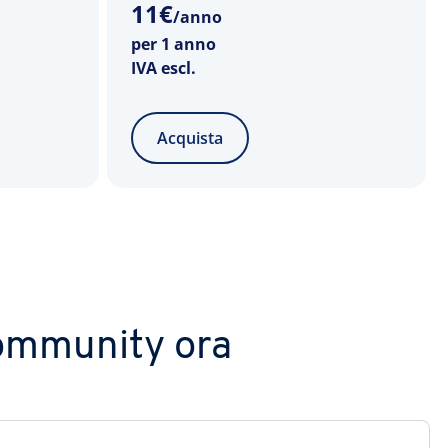
11
€
/anno
per 1 anno
IVA escl.
Acquista
.community ora