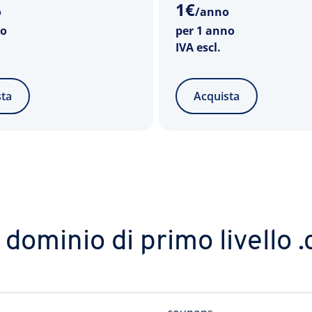
1
€
o
/anno
no
per 1 anno
IVA escl.
sta
Acquista
o dominio di primo livello