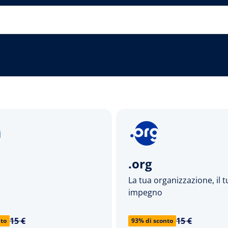
.org
La tua organizzazione, il 
impegno
15 €
15 €
nto
93% di sconto