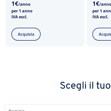
1
€
1
€
/anno
/ann
per 1 anno
per 1 an
IVA escl.
IVA escl.
Acquista
Acqui
Scegli il tu