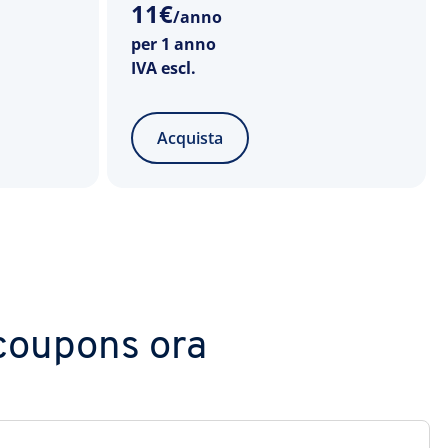
11
€
/anno
per 1 anno
IVA escl.
Acquista
 .coupons ora