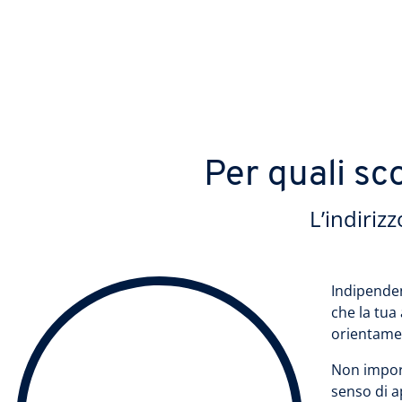
Per quali sco
L’indiriz
Indipenden
che la tua
orientamen
Non import
senso di a