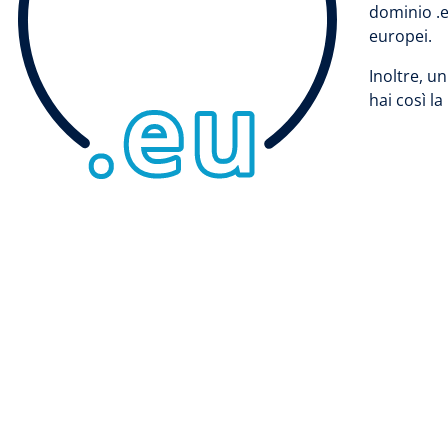
dominio .eu
europei.
Inoltre, u
hai così l