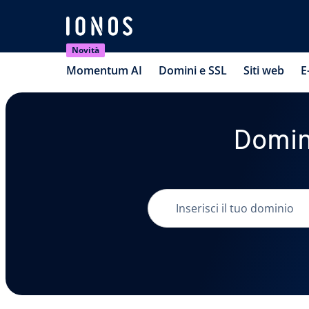
Novità
Momentum AI
Domini e SSL
Siti web
E
Domini