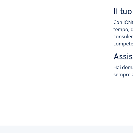
Il tu
Con IONO
tempo, d
consulen
compete
Assi
Hai doma
sempre a