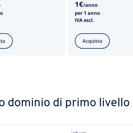
1
€
o
/anno
no
per 1 anno
IVA escl.
sta
Acquista
uo dominio di primo livello