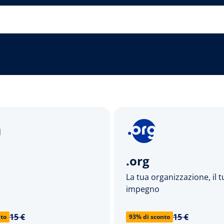
.org
La tua organizzazione, il 
impegno
15 €
15 €
nto
93% di sconto