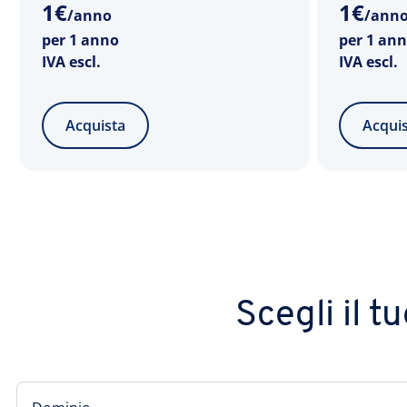
1
€
1
€
/anno
/ann
per 1 anno
per 1 an
IVA escl.
IVA escl.
Acquista
Acqui
Scegli il t