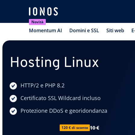
Novità
Momentum AI
Domini e SSL
Siti web
E
Hosting Linux
HTTP/2 e PHP 8.2
Certificato SSL Wildcard incluso
Protezione DDoS e georidondanza
10 €
120 € di sconto