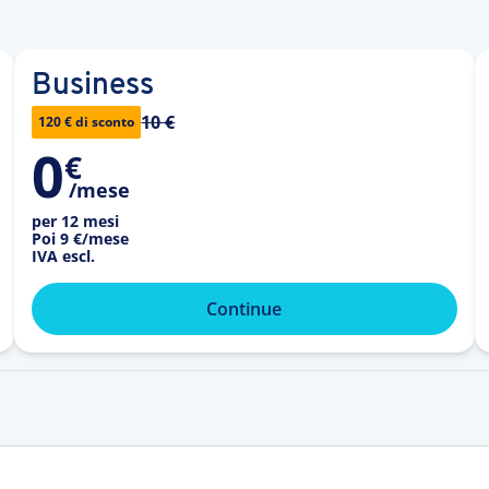
Business
10 €
120 € di sconto
0
€
/mese
per 12 mesi
Poi
9 €
/mese
IVA escl.
Continue