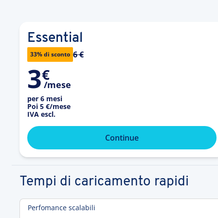
Essential
6 €
33% di sconto
3
€
/mese
per 6 mesi
Poi
5 €
/mese
IVA escl.
Continue
Tempi di caricamento rapidi
Perfomance scalabili