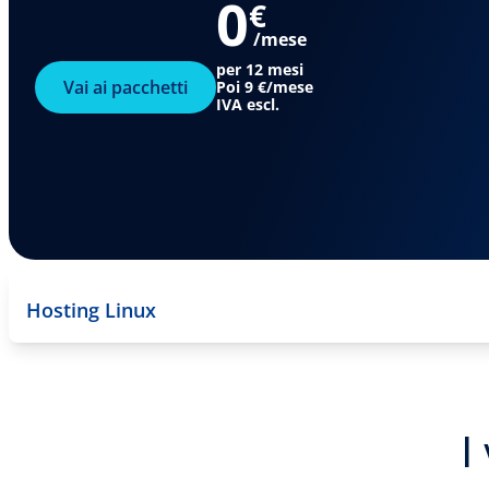
0
€
/mese
per 12 mesi
Vai ai pacchetti
Poi
9 €
/mese
IVA escl.
Hosting Linux
I