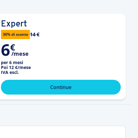
Expert
14 €
36% di sconto
6
€
/mese
per 6 mesi
Poi
12 €
/mese
IVA escl.
Continue