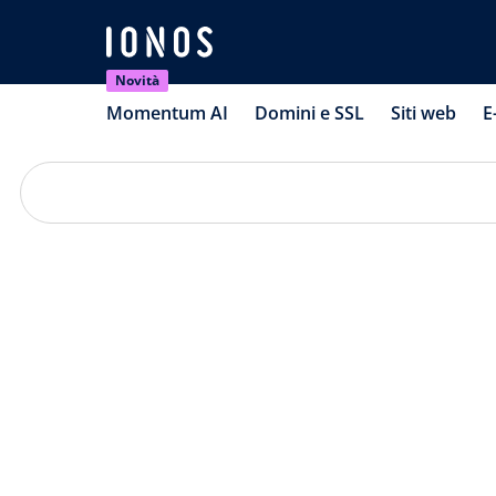
Novità
Momentum AI
Domini e SSL
Siti web
E