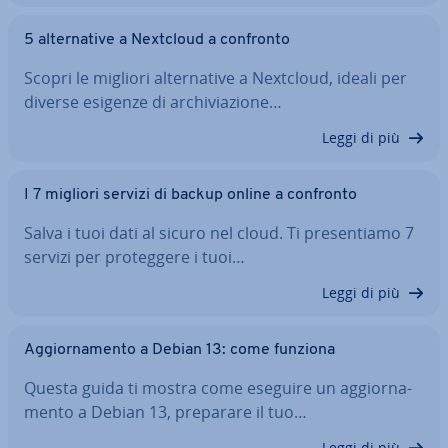
5 al­ter­na­ti­ve a Nextcloud a confronto
Scopri le migliori al­ter­na­ti­ve a Nextcloud, ideali per
diverse esigenze di ar­chi­via­zio­ne…
Leggi di più
I 7 migliori servizi di backup online a confronto
Salva i tuoi dati al sicuro nel cloud. Ti pre­sen­tia­mo 7
servizi per pro­teg­ge­re i tuoi…
Leggi di più
Ag­gior­na­men­to a Debian 13: come funziona
Questa guida ti mostra come eseguire un ag­gior­na­
men­to a Debian 13, preparare il tuo…
Leggi di più