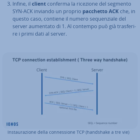
Infine, il
client
conferma la ricezione del segmento
SYN-ACK inviando un proprio
pacchetto ACK
che, in
questo caso, contiene il numero se­quen­zia­le del
server aumentato di 1. Al contempo può già tra­sfe­ri­
re i primi dati al server.
In­stau­ra­zio­ne della con­nes­sio­ne TCP (handshake a tre vie)