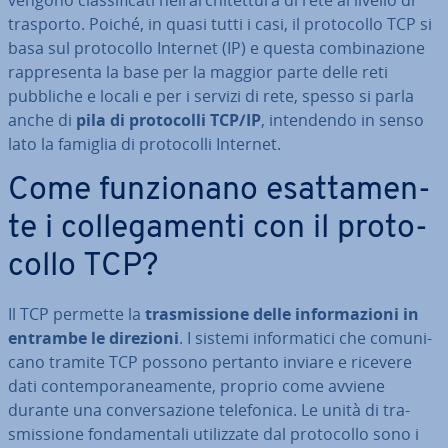
vengono clas­si­fi­ca­ti nell’ar­chi­tet­tu­ra di rete al livello di
trasporto. Poiché, in quasi tutti i casi, il pro­to­col­lo TCP si
basa sul pro­to­col­lo Internet (IP) e questa com­bi­na­zio­ne
rap­pre­sen­ta la base per la maggior parte delle reti
pubbliche e locali e per i servizi di rete, spesso si parla
anche di
pila di pro­to­col­li TCP/IP
, in­ten­den­do in senso
lato la famiglia di pro­to­col­li Internet.
Come fun­zio­na­no esat­ta­men­
te i col­le­ga­men­ti con il pro­to­
col­lo TCP?
Il TCP permette la
tra­smis­sio­ne delle in­for­ma­zio­ni in
entrambe le direzioni
. I sistemi in­for­ma­ti­ci che co­mu­ni­
ca­no tramite TCP possono pertanto inviare e ricevere
dati con­tem­po­ra­nea­men­te, proprio come avviene
durante una con­ver­sa­zio­ne te­le­fo­ni­ca. Le unità di tra­
smis­sio­ne fon­da­men­ta­li uti­liz­za­te dal pro­to­col­lo sono i