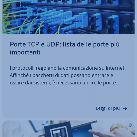
Porte TCP e UDP: lista delle porte più
im­por­tan­ti
I pro­to­col­li regolano la co­mu­ni­ca­zio­ne su Internet.
Affinché i pacchetti di dati possano entrare e
uscire dai sistemi, è ne­ces­sa­rio aprire le porte.
Queste co­sid­det­te porte rap­pre­sen­ta­no quindi un
aspetto im­por­tan­te di Internet. Esistono oltre
65.000 possibili porte UDP e TCP,…
Leggi di più