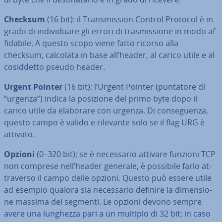
Checksum
(16 bit): il Tran­smis­sion Control Protocol è in
grado di in­di­vi­dua­re gli errori di tra­smis­sio­ne in modo af­
fi­da­bi­le. A questo scopo viene fatto ricorso alla
checksum, calcolata in base all’header, al carico utile e al
co­sid­det­to pseudo header.
Urgent Pointer
(16 bit): l’Urgent Pointer (puntatore di
“urgenza”) indica la posizione del primo byte dopo il
carico utile da elaborare con urgenza. Di con­se­guen­za,
questo campo è valido e rilevante solo se il flag URG è
attivato.
Opzioni
(0–320 bit): se è ne­ces­sa­rio attivare funzioni TCP
non comprese nell’header generale, è possibile farlo at­
tra­ver­so il campo delle opzioni. Questo può essere utile
ad esempio qualora sia ne­ces­sa­rio definire la di­men­sio­
ne massima dei segmenti. Le opzioni devono sempre
avere una lunghezza pari a un multiplo di 32 bit; in caso