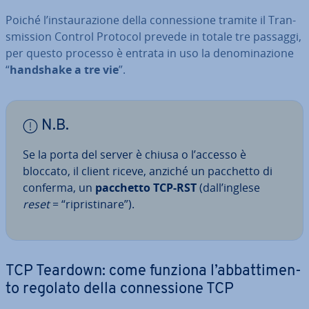
Poiché l’in­stau­ra­zio­ne della con­nes­sio­ne tramite il Tran­
smis­sion Control Protocol prevede in totale tre passaggi,
per questo processo è entrata in uso la de­no­mi­na­zio­ne
“
handshake a tre vie
”.
N.B.
Se la porta del server è chiusa o l’accesso è
bloccato, il client riceve, anziché un pacchetto di
conferma, un
pacchetto TCP-RST
(dall’inglese
reset
= “ri­pri­sti­na­re”).
TCP Teardown: come funziona l’ab­bat­ti­men­
to regolato della con­nes­sio­ne TCP