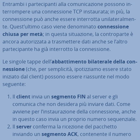
Entrambi i par­te­ci­pan­ti alla co­mu­ni­ca­zio­ne possono in­
ter­rom­pe­re una con­nes­sio­ne TCP in­stau­ra­ta; in più, la
con­nes­sio­ne può anche essere in­ter­rot­ta uni­la­te­ral­men­
te. Quest’ultimo caso viene de­no­mi­na­to
con­nes­sio­ne
chiusa per metà
; in questa si­tua­zio­ne, la con­tro­par­te è
ancora au­to­riz­za­ta a tra­smet­te­re dati anche se l’altro
par­te­ci­pan­te ha già in­ter­rot­to la con­nes­sio­ne.
Le singole tappe dell’
ab­bat­ti­men­to bi­la­te­ra­le della con­
nes­sio­ne
(che, per sem­pli­ci­tà, ipo­tiz­zia­mo essere stato
iniziato dal client) possono essere riassunte nel modo
seguente:
Il
client
invia un
segmento FIN
al server e gli
comunica che non desidera più inviare dati. Come
avviene per l’in­stau­ra­zio­ne della con­nes­sio­ne, anche
in questo caso invia un proprio numero se­quen­zia­le.
Il
server
conferma la ricezione del pacchetto
inviando un
segmento ACK
, con­te­nen­te il numero