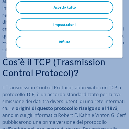
au­to­ma­ti­co così come l’ot­te­ni­men­to di un indirizzo
Internet in­di­vi­dua­le per la ricezione e l’invio dei dati. A
Accetta tutto
rendere possibile questo mec­ca­ni­smo è una raccolta di
diversi pro­to­col­li de­no­mi­na­ta anche
famiglia di pro­to­
impostazioni
col­li Internet
. Uno dei primi e più im­por­tan­ti membri di
questa famiglia è il Tran­smis­sion Control Protocol (TCP).
Esso sta­bi­li­sce le modalità di scambio dei dati tra i di­spo­
Rifiuta
si­ti­vi collegati nella rete.
Cos’è il TCP (Tra­smis­sion
Control Protocol)?
Il Tran­smis­sion Control Protocol, ab­bre­via­to con TCP o
pro­to­col­lo TCP, è un accordo stan­dar­diz­za­to per la tra­
smis­sio­ne dei dati tra diversi utenti di una rete in­for­ma­ti­
ca. Le
origini di questo pro­to­col­lo risalgono al 1973
,
anno in cui gli in­for­ma­ti­ci Robert E. Kahn e Vinton G. Cerf
pub­bli­ca­ro­no una prima versione del pro­to­col­lo