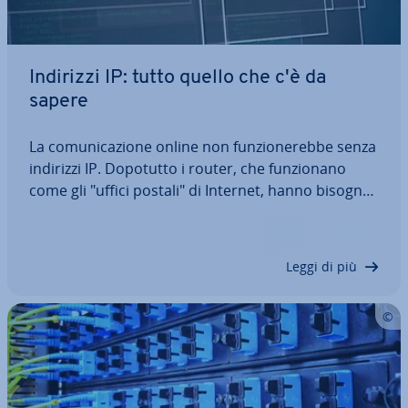
Indirizzi IP: tutto quello che c'è da
sapere
La co­mu­ni­ca­zio­ne online non fun­zio­ne­reb­be senza
indirizzi IP. Dopotutto i router, che fun­zio­na­no
come gli "uffici postali" di Internet, hanno bisogno
di istru­zio­ni precise su dove inviare un pacchetto
dati. Ma ci sono anche i lati negativi: l’indirizzo IP
infatti è anche uno…
Leggi di più