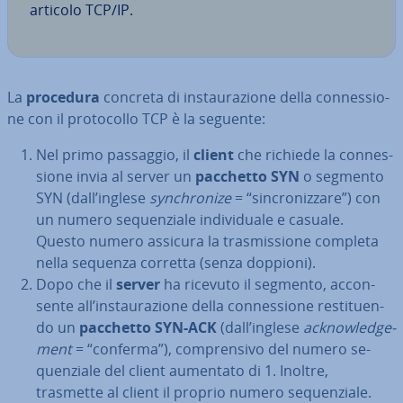
articolo TCP/IP.
La
procedura
concreta di in­stau­ra­zio­ne della con­nes­sio­
ne con il pro­to­col­lo TCP è la seguente:
Nel primo passaggio, il
client
che richiede la con­nes­
sio­ne invia al server un
pacchetto SYN
o segmento
SYN (dall’inglese
syn­chro­ni­ze
= “sin­cro­niz­za­re”) con
un numero se­quen­zia­le in­di­vi­dua­le e casuale.
Questo numero assicura la tra­smis­sio­ne completa
nella sequenza corretta (senza doppioni).
Dopo che il
server
ha ricevuto il segmento, ac­con­
sen­te all’in­stau­ra­zio­ne della con­nes­sio­ne re­sti­tuen­
do un
pacchetto SYN-ACK
(dall’inglese
ac­k­no­w­led­ge­
ment
= “conferma”), com­pren­si­vo del numero se­
quen­zia­le del client aumentato di 1. Inoltre,
trasmette al client il proprio numero se­quen­zia­le.