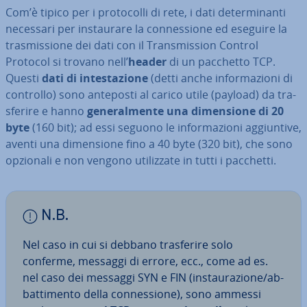
Com’è tipico per i pro­to­col­li di rete, i dati de­ter­mi­nan­ti
necessari per in­stau­ra­re la con­nes­sio­ne ed eseguire la
tra­smis­sio­ne dei dati con il Tran­smis­sion Control
Protocol si trovano nell’
header
di un pacchetto TCP.
Questi
dati di in­te­sta­zio­ne
(detti anche in­for­ma­zio­ni di
controllo) sono anteposti al carico utile (payload) da tra­
sfe­ri­re e hanno
ge­ne­ral­men­te una di­men­sio­ne di 20
byte
(160 bit); ad essi seguono le in­for­ma­zio­ni ag­giun­ti­ve,
aventi una di­men­sio­ne fino a 40 byte (320 bit), che sono
opzionali e non vengono uti­liz­za­te in tutti i pacchetti.
N.B.
Nel caso in cui si debbano tra­sfe­ri­re solo
conferme, messaggi di errore, ecc., come ad es.
nel caso dei messaggi SYN e FIN (in­stau­ra­zio­ne/ab­
bat­ti­men­to della con­nes­sio­ne), sono ammessi