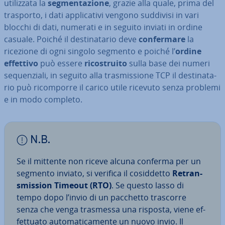
uti­liz­za­ta la
seg­men­ta­zio­ne
, grazie alla quale, prima del
trasporto, i dati ap­pli­ca­ti­vi vengono suddivisi in vari
blocchi di dati, numerati e in seguito inviati in ordine
casuale. Poiché il de­sti­na­ta­rio deve
con­fer­ma­re
la
ricezione di ogni singolo segmento e poiché l’
ordine
effettivo
può essere
ri­co­strui­to
sulla base dei numeri
se­quen­zia­li, in seguito alla tra­smis­sio­ne TCP il de­sti­na­ta­
rio può ri­com­por­re il carico utile ricevuto senza problemi
e in modo completo.
N.B.
Se il mittente non riceve alcuna conferma per un
segmento inviato, si verifica il co­sid­det­to
Re­tran­
smis­sion Timeout (RTO)
. Se questo lasso di
tempo dopo l’invio di un pacchetto trascorre
senza che venga trasmessa una risposta, viene ef­
fet­tua­to au­to­ma­ti­ca­men­te un nuovo invio. Il