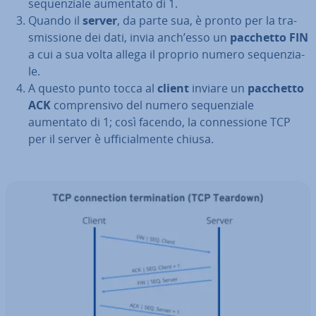
se­quen­zia­le aumentato di 1.
Quando il
server
, da parte sua, è pronto per la tra­
smis­sio­ne dei dati, invia anch’esso un
pacchetto FIN
a cui a sua volta allega il proprio numero se­quen­zia­
le.
A questo punto tocca al
client
inviare un
pacchetto
ACK
com­pren­si­vo del numero se­quen­zia­le
aumentato di 1; così facendo, la con­nes­sio­ne TCP
per il server è uf­fi­cial­men­te chiusa.