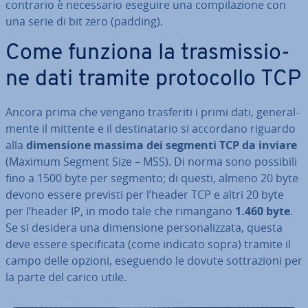
contrario è ne­ces­sa­rio eseguire una com­pi­la­zio­ne con
una serie di bit zero (padding).
Come funziona la tra­smis­sio­
ne dati tramite pro­to­col­lo TCP
Ancora prima che vengano tra­sfe­ri­ti i primi dati, ge­ne­ral­
men­te il mittente e il de­sti­na­ta­rio si accordano riguardo
alla
di­men­sio­ne massima dei segmenti TCP da inviare
(Maximum Segment Size – MSS). Di norma sono possibili
fino a 1500 byte per segmento; di questi, almeno 20 byte
devono essere previsti per l’header TCP e altri 20 byte
per l’header IP, in modo tale che rimangano
1.460 byte
.
Se si desidera una di­men­sio­ne per­so­na­liz­za­ta, questa
deve essere spe­ci­fi­ca­ta (come indicato sopra) tramite il
campo delle opzioni, eseguendo le dovute sot­tra­zio­ni per
la parte del carico utile.