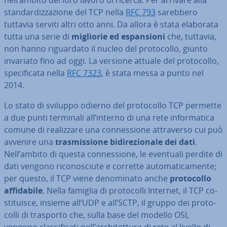
nell’ambito del loro lavoro di ricerca. Per arrivare alla
stan­dar­diz­za­zio­ne del TCP nella
RFC 793
sarebbero
tuttavia serviti altri otto anni. Da allora è stata elaborata
tutta una serie di
migliorie ed espan­sio­ni
che, tuttavia,
non hanno ri­guar­da­to il nucleo del pro­to­col­lo, giunto
invariato fino ad oggi. La versione attuale del pro­to­col­lo,
spe­ci­fi­ca­ta nella
RFC 7323
, è stata messa a punto nel
2014.
Lo stato di sviluppo odierno del pro­to­col­lo TCP permette
a due punti terminali all’interno di una rete in­for­ma­ti­ca
comune di rea­liz­za­re una con­nes­sio­ne at­tra­ver­so cui può
avvenire una
tra­smis­sio­ne bi­di­re­zio­na­le dei dati
.
Nell’ambito di questa con­nes­sio­ne, le eventuali perdite di
dati vengono ri­co­no­sciu­te e corrette au­to­ma­ti­ca­men­te;
per questo, il TCP viene de­no­mi­na­to anche
pro­to­col­lo
af­fi­da­bi­le
. Nella famiglia di pro­to­col­li Internet, il TCP co­
sti­tui­sce, insieme all’UDP e all’SCTP, il gruppo dei pro­to­
col­li di trasporto che, sulla base del modello OSI,