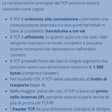
Le ca­rat­te­ri­sti­che prin­ci­pa­li del TCP possono essere
riassunte come segue:
Il TCP è
orientato alla con­nes­sio­ne
e permette una
co­mu­ni­ca­zio­ne alternata tra due punti terminali in
base al co­sid­det­to
handshake a tre vie
.
Il TCP è
af­fi­da­bi­le
, in quanto assicura che tutti i dati
vengono trasmessi in modo completo e possano
essere ri­com­po­sti dal de­sti­na­ta­rio nell’ordine
corretto.
Il TCP prevede l’invio dei dati in singoli segmenti che
possono avere una di­men­sio­ne massima di
1.500
bytes
(compreso header).
Nel modello OSI, il TCP viene clas­si­fi­ca­to al
livello di
trasporto
(layer 4).
Nella maggior parte dei casi, il TCP si basa sul
pro­to­
col­lo Internet (IP)
, pertanto spesso si parla anche di
pila di pro­to­col­li TCP/IP.
L’
header TCP
ha una di­men­sio­ne standard di 20 byte