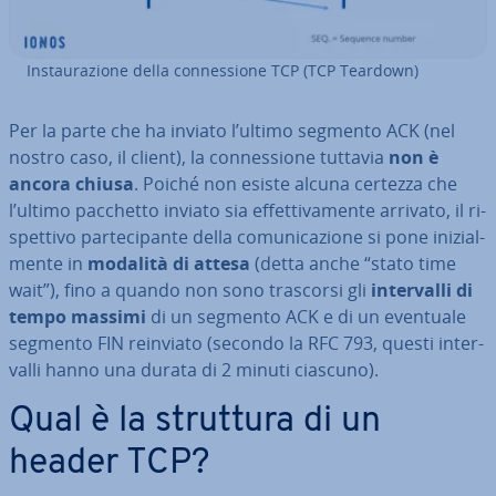
In­stau­ra­zio­ne della con­nes­sio­ne TCP (TCP Teardown)
Per la parte che ha inviato l’ultimo segmento ACK (nel
nostro caso, il client), la con­nes­sio­ne tuttavia
non è
ancora chiusa
. Poiché non esiste alcuna certezza che
l’ultimo pacchetto inviato sia ef­fet­ti­va­men­te arrivato, il ri­
spet­ti­vo par­te­ci­pan­te della co­mu­ni­ca­zio­ne si pone ini­zial­
men­te in
modalità di attesa
(detta anche “stato time
wait”), fino a quando non sono trascorsi gli
in­ter­val­li di
tempo massimi
di un segmento ACK e di un eventuale
segmento FIN reinviato (secondo la RFC 793, questi in­ter­
val­li hanno una durata di 2 minuti ciascuno).
Qual è la struttura di un
header TCP?