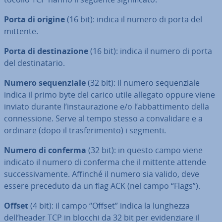
Porta di origine
(16 bit): indica il numero di porta del
mittente.
Porta di de­sti­na­zio­ne
(16 bit): indica il numero di porta
del de­sti­na­ta­rio.
Numero se­quen­zia­le
(32 bit): il numero se­quen­zia­le
indica il primo byte del carico utile allegato oppure viene
inviato durante l’in­stau­ra­zio­ne e/o l’ab­bat­ti­men­to della
con­nes­sio­ne. Serve al tempo stesso a con­va­li­da­re e a
ordinare (dopo il tra­sfe­ri­men­to) i segmenti.
Numero di conferma
(32 bit): in questo campo viene
indicato il numero di conferma che il mittente attende
suc­ces­si­va­men­te. Affinché il numero sia valido, deve
essere preceduto da un flag ACK (nel campo “Flags”).
Offset
(4 bit): il campo “Offset” indica la lunghezza
dell’header TCP in blocchi da 32 bit per evi­den­zia­re il