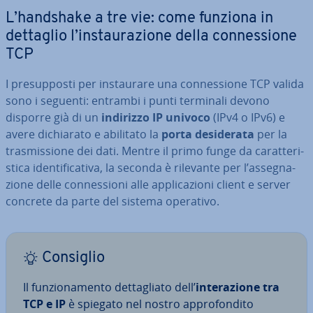
L’handshake a tre vie: come funziona in
dettaglio l’in­stau­ra­zio­ne della con­nes­sio­ne
TCP
I pre­sup­po­sti per in­stau­ra­re una con­nes­sio­ne TCP valida
sono i seguenti: entrambi i punti terminali devono
disporre già di un
indirizzo IP univoco
(IPv4 o IPv6) e
avere di­chia­ra­to e abilitato la
porta
de­si­de­ra­ta
per la
tra­smis­sio­ne dei dati. Mentre il primo funge da ca­rat­te­ri­
sti­ca iden­ti­fi­ca­ti­va, la seconda è rilevante per l’as­se­gna­
zio­ne delle con­nes­sio­ni alle ap­pli­ca­zio­ni client e server
concrete da parte del sistema operativo.
Consiglio
Il fun­zio­na­men­to det­ta­glia­to dell’
in­te­ra­zio­ne tra
TCP e IP
è spiegato nel nostro ap­pro­fon­di­to