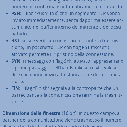
numero di conferma è au­to­ma­ti­ca­men­te non valido.
PSH
: il flag “Push” fa sì che un segmento TCP venga
inviato im­me­dia­ta­men­te, senza dapprima essere ac­
cu­mu­la­to nel buffer interno del mittente e del de­sti­
na­ta­rio.
RST
: se si è ve­ri­fi­ca­to un errore durante la tra­smis­
sio­ne, un pacchetto TCP con flag RST (“Reset”)
attivato permette il ri­pri­sti­no della con­nes­sio­ne.
SYN
: i messaggi con flag SYN attivato rap­pre­sen­ta­no
il primo passaggio dell’handshake a tre vie, vale a
dire che danno inizio all’in­stau­ra­zio­ne della con­nes­
sio­ne.
FIN
: il flag “Finish” segnala alla con­tro­par­te che un
par­te­ci­pan­te alla co­mu­ni­ca­zio­ne termina la tra­smis­
sio­ne.
Di­men­sio­ne della finestra
(16 bit): in questo campo, al
partner della co­mu­ni­ca­zio­ne viene trasmesso il numero
di byte che il de­sti­na­ta­rio è in grado di ricevere.