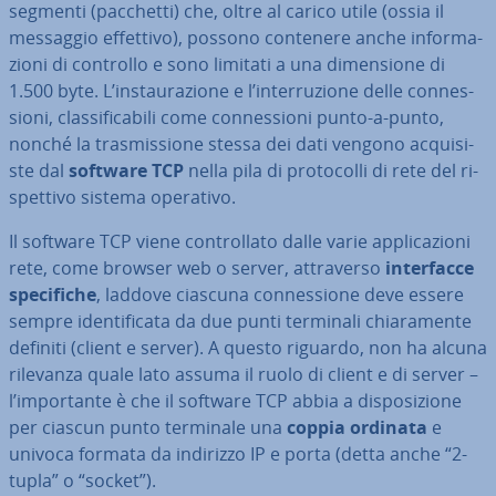
segmenti (pacchetti) che, oltre al carico utile (ossia il
messaggio effettivo), possono contenere anche in­for­ma­
zio­ni di controllo e sono limitati a una di­men­sio­ne di
1.500 byte. L’in­stau­ra­zio­ne e l’in­ter­ru­zio­ne delle con­nes­
sio­ni, clas­si­fi­ca­bi­li come con­nes­sio­ni punto-a-punto,
nonché la tra­smis­sio­ne stessa dei dati vengono ac­qui­si­
ste dal
software TCP
nella pila di pro­to­col­li di rete del ri­
spet­ti­vo sistema operativo.
Il software TCP viene con­trol­la­to dalle varie ap­pli­ca­zio­ni
rete, come browser web o server, at­tra­ver­so
in­ter­fac­ce
spe­ci­fi­che
, laddove ciascuna con­nes­sio­ne deve essere
sempre iden­ti­fi­ca­ta da due punti terminali chia­ra­men­te
definiti (client e server). A questo riguardo, non ha alcuna
rilevanza quale lato assuma il ruolo di client e di server –
l’im­por­tan­te è che il software TCP abbia a di­spo­si­zio­ne
per ciascun punto terminale una
coppia ordinata
e
univoca formata da indirizzo IP e porta (detta anche “2-
tupla” o “socket”).