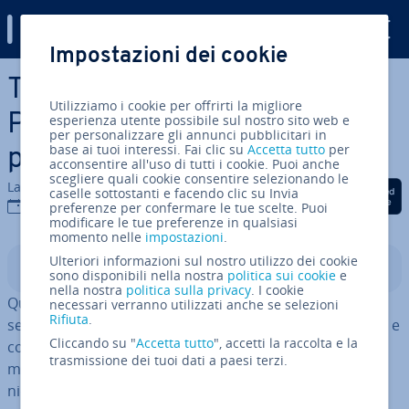
Digital Guide
Impostazioni dei cookie
Vai al contenuto prin­ci­pa­le
TCP (Tran­smis­sion Control
Utilizziamo i cookie per offrirti la migliore
Protocol): pre­sen­ta­zio­ne del
esperienza utente possibile sul nostro sito web e
per personalizzare gli annunci pubblicitari in
base ai tuoi interessi. Fai clic su
Accetta tutto
per
pro­to­col­lo di tra­smis­sio­ne
acconsentire all'uso di tutti i cookie. Puoi anche
scegliere quali cookie consentire selezionando le
La redazione di IONOS
Condividi via Facebook
Condividi via Twitter
Condividi via Li
caselle sottostanti e facendo clic su Invia
02 mar 2020
preferenze per confermare le tue scelte. Puoi
modificare le tue preferenze in qualsiasi
momento nelle
impostazioni
.
Ulteriori informazioni sul nostro utilizzo dei cookie
Indice
sono disponibili nella nostra
politica sui cookie
e
nella nostra
politica sulla privacy
. I cookie
Quando vogliamo col­le­gar­ci a Internet, con poche
necessari verranno utilizzati anche se selezioni
Rifiuta
.
semplici mosse rea­liz­zia­mo una con­nes­sio­ne tra router e
Cliccando su "
Accetta tutto
", accetti la raccolta e la
computer o di­spo­si­ti­vo mobile – sia via cavo sia
trasmissione dei tuoi dati a paesi terzi.
mediante accesso wireless. Non dobbiamo fare
nient’altro, poiché l’accesso alla rete funziona in modo