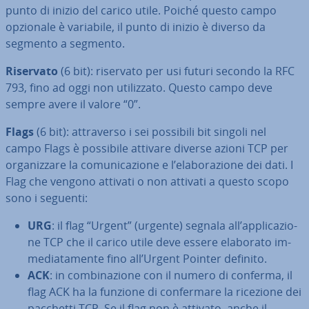
punto di inizio del carico utile. Poiché questo campo
opzionale è variabile, il punto di inizio è diverso da
segmento a segmento.
Riservato
(6 bit): riservato per usi futuri secondo la RFC
793, fino ad oggi non uti­liz­za­to. Questo campo deve
sempre avere il valore “0”.
Flags
(6 bit): at­tra­ver­so i sei possibili bit singoli nel
campo Flags è possibile attivare diverse azioni TCP per
or­ga­niz­za­re la co­mu­ni­ca­zio­ne e l’ela­bo­ra­zio­ne dei dati. I
Flag che vengono attivati o non attivati a questo scopo
sono i seguenti:
URG
: il flag “Urgent” (urgente) segnala all’ap­pli­ca­zio­
ne TCP che il carico utile deve essere elaborato im­
me­dia­ta­men­te fino all’Urgent Pointer definito.
ACK
: in com­bi­na­zio­ne con il numero di conferma, il
flag ACK ha la funzione di con­fer­ma­re la ricezione dei
pacchetti TCP. Se il flag non è attivato, anche il