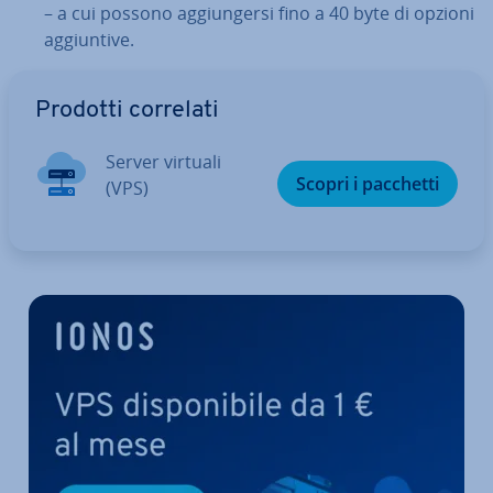
– a cui possono ag­giun­ger­si fino a 40 byte di opzioni
ag­giun­ti­ve.
Vai al menu prin­ci­pa­le
Prodotti correlati
Server virtuali
Scopri i pacchetti
(VPS)