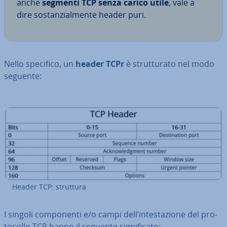
anche
segmenti TCP senza carico utile
, vale a
dire so­stan­zial­men­te header puri.
Nello specifico, un
header TCPr
è strut­tu­ra­to nel modo
seguente:
Header TCP: struttura
I singoli com­po­nen­ti e/o campi dell’in­te­sta­zio­ne del pro­
to­col­lo TCP hanno il seguente si­gni­fi­ca­to: