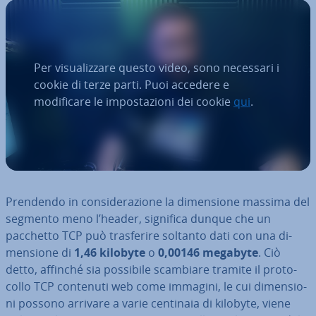
Per visualizzare questo video, sono necessari i
cookie di terze parti. Puoi accedere e
modificare le impostazioni dei cookie
qui
.
Prendendo in con­si­de­ra­zio­ne la di­men­sio­ne massima del
segmento meno l’header, significa dunque che un
pacchetto TCP può tra­sfe­ri­re soltanto dati con una di­
men­sio­ne di
1,46 kilobyte
o
0,00146 megabyte
. Ciò
detto, affinché sia possibile scambiare tramite il pro­to­
col­lo TCP contenuti web come immagini, le cui di­men­sio­
ni possono arrivare a varie centinaia di kilobyte, viene