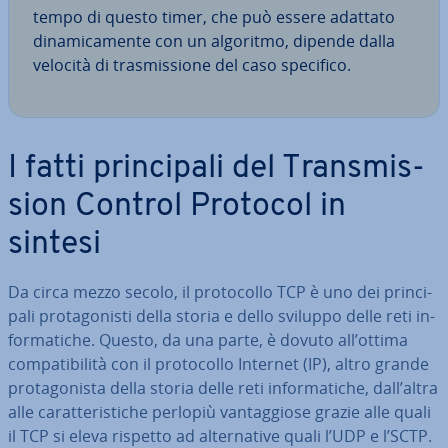
tempo di questo timer, che può essere adattato
di­na­mi­ca­men­te con un algoritmo, dipende dalla
velocità di tra­smis­sio­ne del caso specifico.
I fatti prin­ci­pa­li del Tran­smis­
sion Control Protocol in
sintesi
Da circa mezzo secolo, il pro­to­col­lo TCP è uno dei prin­ci­
pa­li pro­ta­go­ni­sti della storia e dello sviluppo delle reti in­
for­ma­ti­che. Questo, da una parte, è dovuto all’ottima
com­pa­ti­bi­li­tà con il pro­to­col­lo Internet (IP), altro grande
pro­ta­go­ni­sta della storia delle reti in­for­ma­ti­che, dall’altra
alle ca­rat­te­ri­sti­che perlopiù van­tag­gio­se grazie alle quali
il TCP si eleva rispetto ad al­ter­na­ti­ve quali l’UDP e l’SCTP.