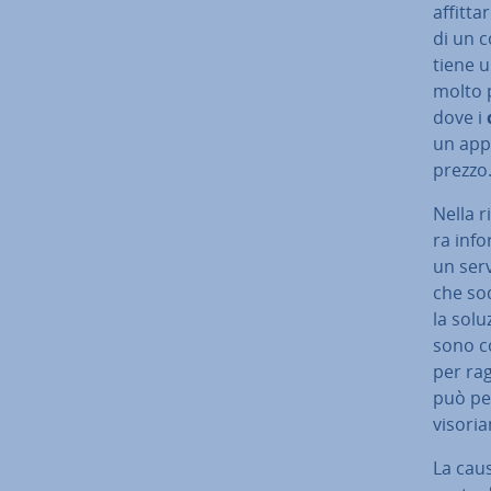
affitta
di un c
tie­ne 
molto p
dove i
un ap­p
prezzo
Nella r
ra in­fo
un serv
che so
la solu
sono c
per rag
può per
vi­so­ri
La caus