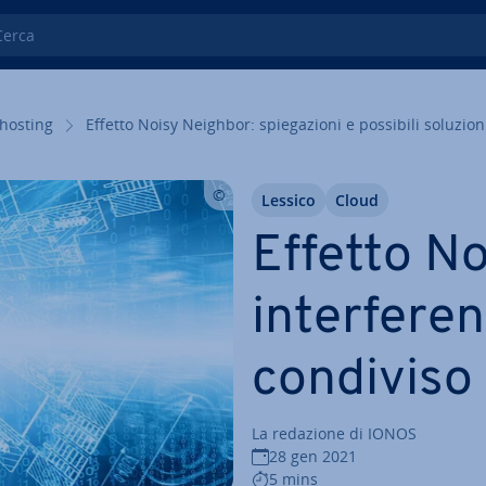
ca
hosting
Effetto Noisy Neighbor: spie­ga­zio­ni e possibili soluzion
Lessico
Cloud
Effetto N
in­ter­fe­r
condiviso
La redazione di IONOS
28 gen 2021
5 mins