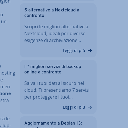
ragion
i
5 al­ter­na­ti­ve a Nextcloud a
lo
confronto
 (in
Scopri le migliori al­ter­na­ti­ve a
Nextcloud, ideali per diverse
esigenze di ar­chi­via­zio­ne…
Leggi di più
o
I 7 migliori servizi di backup
’hosting
online a confronto
re
Salva i tuoi dati al sicuro nel
a­men­
cloud. Ti pre­sen­tia­mo 7 servizi
zione
per pro­teg­ge­re i tuoi…
ostra
Leggi di più
ra le
Ag­gior­na­men­to a Debian 13:
i­lup­