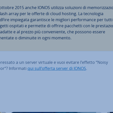
ottobre 2015 anche IONOS utilizza soluzioni di me­mo­riz­za­zio
flash array per le offerte di cloud hosting. La tec­no­lo­gia
dFire impiegata ga­ran­ti­sce le migliori per­for­man­ce per tutti 
etti ospitati e permette di offrire pacchetti con le pre­sta­zio
 adatte e al prezzo più con­ve­nien­te, che possono essere
entate o diminuite in ogni momento.
te­res­sa­to a un server virtuale e vuoi evitare l’effetto “Noisy
or“? Informati
qui sull’offerta server di IONOS
.
enu prin­ci­pa­le