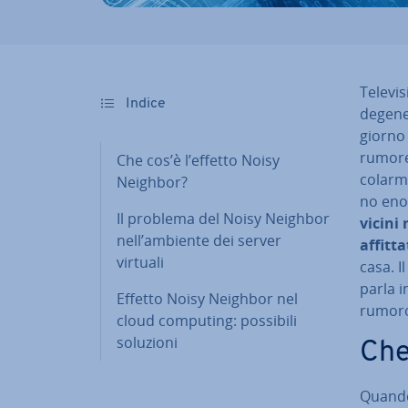
Te­le­vi
Indice
de­ge­n
giorno 
rumore 
Che cos’è l’effetto Noisy
co­lar­m
Neighbor?
no enor
Il problema del Noisy Neighbor
vicini 
nell’ambiente dei server
affitta
virtuali
casa. I
parla i
Effetto Noisy Neighbor nel
rumoro
cloud computing: possibili
soluzioni
Che
Quando