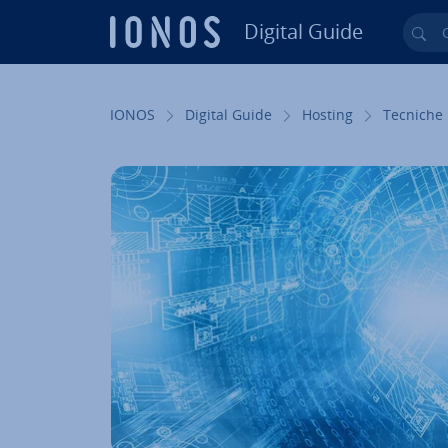
Digital Guide
Cer
Vai al contenuto prin­ci­pa­le
IONOS
Digital Guide
Hosting
Tecniche 