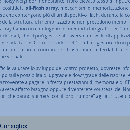
to Noisy Neighbor, no­no­stan­te il loro elevato tasso di input/
 co­sid­det­ti
all-flash array
, mec­ca­ni­smi di me­mo­riz­za­zio­ne
e che con­ten­go­no più di un di­spo­si­ti­vo flash, durante la con
ne della struttura di me­mo­riz­za­zio­ne non prevedono memor
array hanno un con­tin­gen­te di memoria integrato per l’inp
 del dati, che si può gestire at­tra­ver­so un livello di ap­pli­ca­z
a­le e adat­ta­bi­le. Così il provider del Cloud o il gestore di un
ò con­trol­la­re e coor­di­na­re il tra­sfe­ri­men­to dei dati tra le
e virtuali.
fficile valutare lo sviluppo del vostro progetto, dovreste in­fo
cipo sulle pos­si­bi­li­tà di upgrade e downgrade delle risorse. Al
vi troverete a pagare in fretta pre­sta­zio­ni di memoria e di C
 avete affatto bisogno oppure di­ven­te­re­te voi stessi dei No
r, che danno sui nervi con il loro “rumore” agli altri utenti 
Consiglio: