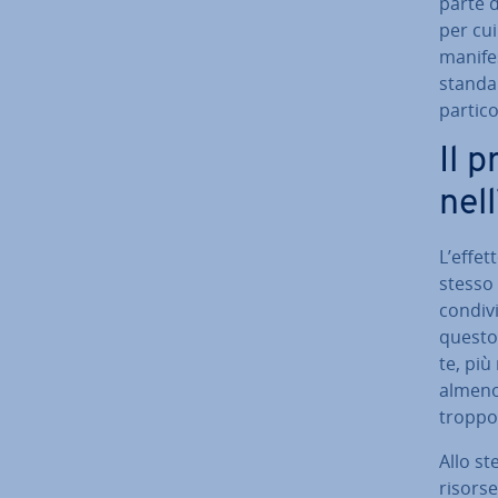
parte d
per cui
manifes
standar
par­ti­c
Il 
nel
L’effet
stesso
condivis
questo 
te, più
almeno 
troppo 
Allo s
risorse