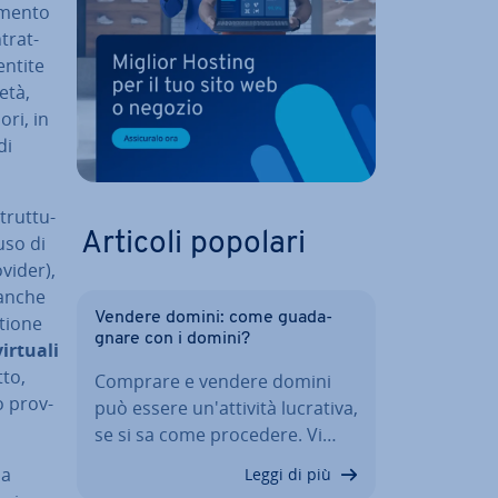
­men­to
­trat­
entite
età,
ori, in
di
trut­tu­
Articoli popolari
’uso di
ovider),
 anche
Vendere domini: come gua­da­
stione
gna­re con i domini?
virtuali
tto,
Comprare e vendere domini
o prov­
può essere un'at­ti­vi­tà lucrativa,
se si sa come procedere. Vi…
da
Leggi di più