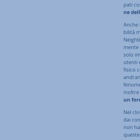
pa­ti c
ne dell
Anche i
bi­li­t
Neighbo
men­te
solo im
utenti 
fisico 
andrann
fenome
inoltr
un for
Nel clo
dai com­
non ha 
queste 