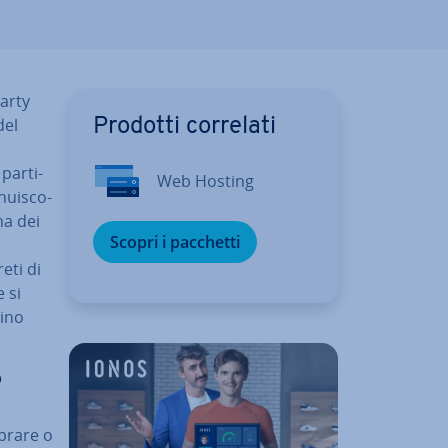
party
del
Prodotti correlati
par­ti­
Web Hosting
nui­sco­
ma dei
Scopri i pacchetti
eti di
 si
cino
?
prare o