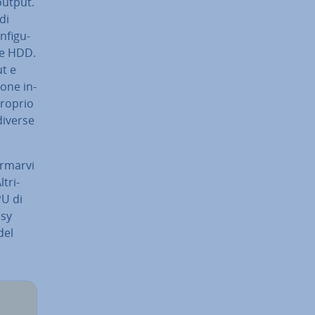
output.
 di
­fi­gu­
ie HDD.
ut e
io­ne in­
 proprio
 diverse
r­mar­vi
­tri­
PU di
isy
del