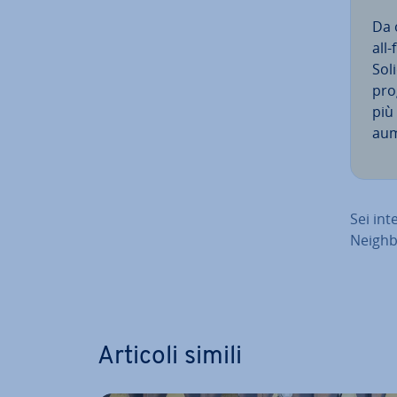
Da 
all-
Soli
prog
più
aum
Sei in­
Neighb
Vai al m
Articoli simili