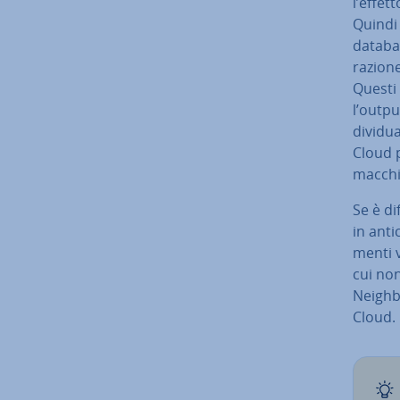
l’effet
Quindi i
databas
ra­zio­
Questi 
l’output
di­vi­du
Cloud pu
macchin
Se è di
in anti
men­ti 
cui non
Neighbo
Cloud.