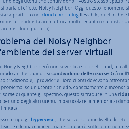
i uno degli utenti che con­di­vi­do­no il vostro stesso spazio, 
 si parla di effetto Noisy Neighbor. Oggi questo fenomeno s
ta so­prat­tut­to nel
cloud computing
fles­si­bi­le, quello che è 
d della co­sid­det­ta ar­chi­tet­tu­ra multi-tenant o multi-istanza
o­la­re nei cloud pubblici).
problema del Noisy Neighbor
l’ambiente dei server virtuali
to Noisy Neighbor però non si verifica solo nel Cloud, ma all
 modo anche quando si
con­di­vi­do­no delle risorse
. Già nell
o tra­di­zio­na­le, i provider e i loro clienti dovevano af­fron­ta­
problema: se un utente richiede, con­scia­men­te o in­con­sci
 risorse di quante gli spettino, questo si traduce in una
ridu
per uno degli altri utenti, in par­ti­co­la­re la memoria si dim
limitata.
tesso tempo gli
hy­per­vi­sor
, che servono come livello di rete t
 fisiche e le macchine virtuali, sono però suf­fi­cien­te­men­te sv