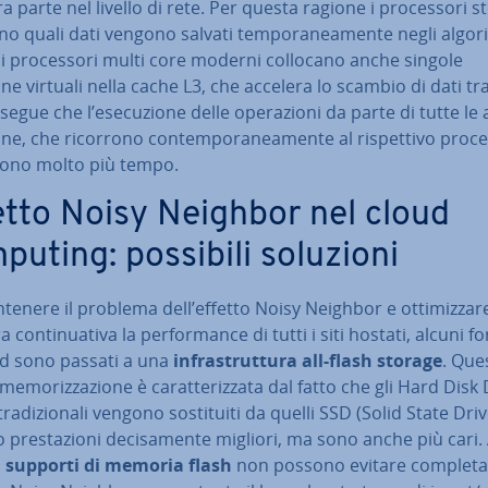
tra parte nel livello di rete. Per questa ragione i pro­ces­so­ri s
o quali dati vengono salvati tem­po­ra­nea­men­te negli algori
 i pro­ces­so­ri multi core moderni collocano anche singole
e virtuali nella cache L3, che accelera lo scambio di dati tra
egue che l’ese­cu­zio­ne delle ope­ra­zio­ni da parte di tutte le 
e, che ricorrono con­tem­po­ra­nea­men­te al ri­spet­ti­vo pro­ces
­do­no molto più tempo.
etto Noisy Neighbor nel cloud
puting: possibili soluzioni
tenere il problema dell’effetto Noisy Neighbor e ot­ti­miz­za­r
con­ti­nua­ti­va la per­for­man­ce di tutti i siti hostati, alcuni fo
ud sono passati a una
in­fra­strut­tu­ra all-flash storage
. Que
me­mo­riz­za­zio­ne è ca­rat­te­riz­za­ta dal fatto che gli Hard Disk
a­di­zio­na­li vengono so­sti­tui­ti da quelli SSD (Solid State Dri
 pre­sta­zio­ni de­ci­sa­men­te migliori, ma sono anche più cari
 supporti di memoria flash
non possono evitare com­ple­ta