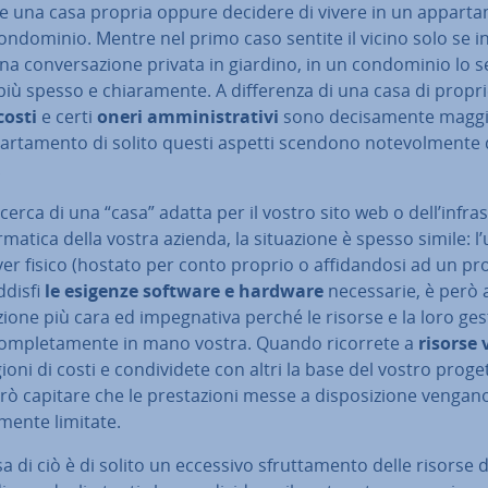
re una casa propria oppure decidere di vivere in un ap­par­ta
on­do­mi­nio. Mentre nel primo caso sentite il vicino solo se in
una con­ver­sa­zio­ne privata in giardino, in un con­do­mi­nio lo s
iù spesso e chia­ra­men­te. A dif­fe­ren­za di una casa di propri
costi
e certi
oneri am­mi­ni­stra­ti­vi
sono de­ci­sa­men­te maggi
ar­ta­men­to di solito questi aspetti scendono no­te­vol­men­te 
.
icerca di una “casa” adatta per il vostro sito web o dell’in­fra­s
r­ma­ti­ca della vostra azienda, la si­tua­zio­ne è spesso simile: l
er fisico (hostato per conto proprio o af­fi­dan­do­si ad un pr
ddisfi
le esigenze software e hardware
ne­ces­sa­rie, è però
zione più cara ed im­pe­gna­ti­va perché le risorse e la loro ge
om­ple­ta­men­te in mano vostra. Quando ricorrete a
risorse 
ioni di costi e con­di­vi­de­te con altri la base del vostro proge
ò capitare che le pre­sta­zio­ni messe a di­spo­si­zio­ne vengan
a­men­te limitate.
a di ciò è di solito un eccessivo sfrut­ta­men­to delle risorse 