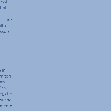
tessi
tmi.
 i core.
altre
­so­re,
e in
rnitori
sto
 Drive
ve), che
. Anche
­men­te