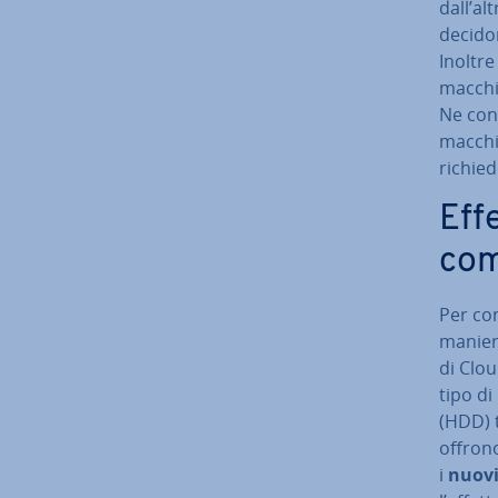
dall’al
decidon
Inoltre
macchin
Ne cons
macchin
ri­chie
Eff
com
Per con
maniera 
di Clo
tipo di 
(HDD) tr
offrono
i
nuovi