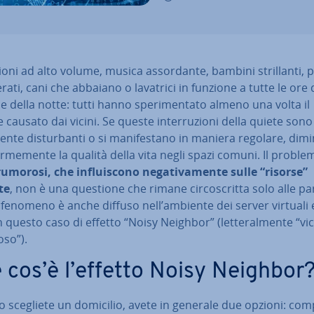
­sio­ni ad alto volume, musica as­sor­dan­te, bambini stril­lan­ti, 
e­ra­ti, cani che abbaiano o lavatrici in funzione a tutte le ore 
e della notte: tutti hanno spe­ri­men­ta­to almeno una volta il
causato dai vicini. Se queste in­ter­ru­zio­ni della quiete sono 
en­te di­stur­ban­ti o si ma­ni­fe­sta­no in maniera regolare, di­mi­
­me­men­te la qualità della vita negli spazi comuni. Il proble
rumorosi, che in­flui­sco­no ne­ga­ti­va­men­te sulle “risorse”
te
, non è una questione che rimane cir­co­scrit­ta solo alle par
l fenomeno è anche diffuso nell’ambiente dei server virtuali e
n questo caso di effetto “Noisy Neighbor” (let­te­ral­men­te “vi
so”).
 cos’è l’effetto Noisy Neighbor
 scegliete un domicilio, avete in generale due opzioni: com