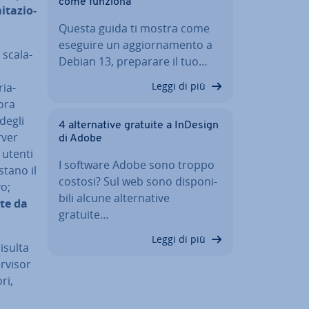
come funziona
mi­ta­zio­
Questa guida ti mostra come
eseguire un ag­gior­na­men­to a
sca­la­
Debian 13, preparare il tuo…
Leggi di più
ria­
ora
 degli
4 al­ter­na­ti­ve gratuite a InDesign
rver
di Adobe
 utenti
I software Adobe sono troppo
sta­no il
costosi? Sul web sono di­spo­ni­
o;
bi­li alcune al­ter­na­ti­ve
rte da
gratuite…
Leggi di più
isulta
­vi­sor
ri,