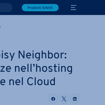
Prodotti IONOS
i
oisy Neighbor:
en­ze nell’hosting
 e nel Cloud
Condividi via Faceboo
Condividi via Twi
Condividi vi