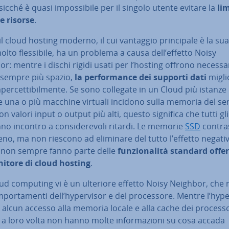
osicché è quasi im­pos­si­bi­le per il singolo utente evitare la
li­
e risorse
.
l cloud hosting moderno, il cui vantaggio prin­ci­pa­le è la sua 
à molto fles­si­bi­le, ha un problema a causa dell’effetto Noisy
r: mentre i dischi rigidi usati per l’hosting offrono ne­ces­sa­
 sempre più spazio,
la per­for­man­ce dei supporti dati
migli
­per­cet­ti­bil­men­te. Se sono collegate in un Cloud più istanze
e una o più macchine virtuali incidono sulla memoria del se
con valori input o output più alti, questo significa che tutti gli
o incontro a con­si­de­re­vo­li ritardi. Le memorie
SSD
con­tra­
no, ma non riescono ad eliminare del tutto l’effetto negativ
e non sempre fanno parte delle
fun­zio­na­li­tà standard offe
nitore di cloud hosting
.
ud computing vi è un ulteriore effetto Noisy Neighbor, che r
por­ta­men­ti dell’hy­per­vi­sor e del pro­ces­so­re. Mentre l’hy­per
alcun accesso alla memoria locale e alla cache dei pro­ces­so­
a loro volta non hanno molte in­for­ma­zio­ni su cosa accada