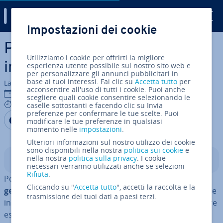
Digital Guide
Impostazioni dei cookie
Vai al contenuto prin­ci­pa­le
Portainer per Docker: come
Utilizziamo i cookie per offrirti la migliore
in­stal­lar­lo
esperienza utente possibile sul nostro sito web e
per personalizzare gli annunci pubblicitari in
base ai tuoi interessi. Fai clic su
Accetta tutto
per
La redazione di IONOS
acconsentire all'uso di tutti i cookie. Puoi anche
03 mag 2022
scegliere quali cookie consentire selezionando le
6 mins
caselle sottostanti e facendo clic su Invia
preferenze per confermare le tue scelte. Puoi
Condividi via Facebook
Condividi via Twitter
Condividi via LinkedIN
Aggiungi come fonte
modificare le tue preferenze in qualsiasi
preferita su Google
momento nelle
impostazioni
.
Ulteriori informazioni sul nostro utilizzo dei cookie
sono disponibili nella nostra
politica sui cookie
e
nella nostra
politica sulla privacy
. I cookie
Indice
necessari verranno utilizzati anche se selezioni
Rifiuta
.
Portainer rap­pre­sen­ta un
modo con­ve­nien­te per
Cliccando su "
Accetta tutto
", accetti la raccolta e la
gestire ambienti container di­stri­bui­ti
. Il software viene
trasmissione dei tuoi dati a paesi terzi.
in­stal­la­to come un container Docker e può quindi essere
eseguito pra­ti­ca­men­te ovunque. In questo articolo vi