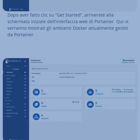
Dopo aver fatto clic su “Get Started”, ar­ri­ve­re­te alla
schermata iniziale dell’in­ter­fac­cia web di Portainer. Qui vi
verranno mostrati gli ambienti Docker at­tual­men­te gestiti
da Portainer.