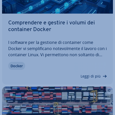
Com­pren­de­re e gestire i volumi dei
container Docker
I software per la gestione di container come
Docker vi sem­pli­fi­ca­no no­te­vol­men­te il lavoro con i
container Linux. Vi per­met­to­no non soltanto di
scambiare dati tra container, ma anche di salvare
Docker
dati pro­ve­nien­ti da altri container. Oltre a una pa­
no­ra­mi­ca sul file system di Docker,…
Leggi di più