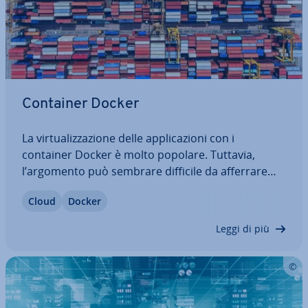
Container Docker
La vir­tua­liz­za­zio­ne delle ap­pli­ca­zio­ni con i
container Docker è molto popolare. Tuttavia,
l’argomento può sembrare difficile da afferrare
all’inizio a causa di tutti i concetti coinvolti. La
Cloud
Docker
relazione tra un’immagine Docker e un container
Docker spesso sembra par­ti­co­lar­men­te…
Leggi di più