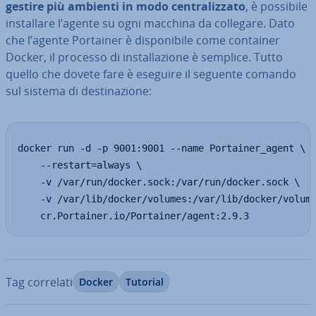
gestire più ambienti in modo cen­tra­liz­za­to
, è possibile
in­stal­la­re l’agente su ogni macchina da collegare. Dato
che l’agente Portainer è di­spo­ni­bi­le come container
Docker, il processo di in­stal­la­zio­ne è semplice. Tutto
quello che dovete fare è eseguire il seguente comando
sul sistema di de­sti­na­zio­ne:
docker run -d -p 9001:9001 --name Portainer_agent \

    --restart=always \

    -v /var/run/docker.sock:/var/run/docker.sock \

    -v /var/lib/docker/volumes:/var/lib/docker/volume
    cr.Portainer.io/Portainer/agent:2.9.3
Tag correlati
Docker
Tutorial