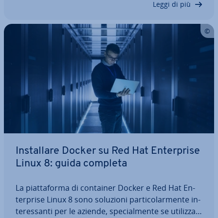
Leggi di più
In­stal­la­re Docker su Red Hat En­ter­pri­se
Linux 8: guida completa
La piat­ta­for­ma di container Docker e Red Hat En­
ter­pri­se Linux 8 sono soluzioni par­ti­co­lar­men­te in­
te­res­san­ti per le aziende, spe­cial­men­te se uti­liz­za­