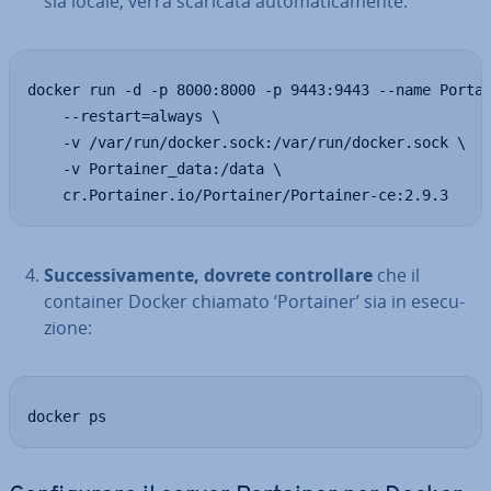
sia locale, verrà scaricata au­to­ma­ti­ca­men­te:
docker run -d -p 8000:8000 -p 9443:9443 --name Portai
    --restart=always \

    -v /var/run/docker.sock:/var/run/docker.sock \

    -v Portainer_data:/data \

    cr.Portainer.io/Portainer/Portainer-ce:2.9.3
Suc­ces­si­va­men­te, dovrete con­trol­la­re
che il
container Docker chiamato ‘Portainer’ sia in ese­cu­
zio­ne:
docker ps