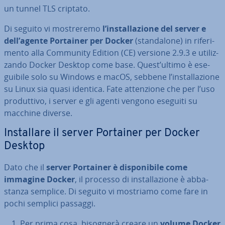
un tunnel TLS criptato.
Di seguito vi mo­stre­re­mo
l’in­stal­la­zio­ne del server e
dell’agente Portainer per Docker
(stan­da­lo­ne) in ri­fe­ri­
men­to alla Community Edition (CE) versione 2.9.3 e uti­liz­
zan­do Docker Desktop come base. Quest’ultimo è ese­
gui­bi­le solo su Windows e macOS, sebbene l’in­stal­la­zio­ne
su Linux sia quasi identica. Fate at­ten­zio­ne che per l’uso
pro­dut­ti­vo, i server e gli agenti vengono eseguiti su
macchine diverse.
In­stal­la­re il server Portainer per Docker
Desktop
Dato che il
server Portainer è di­spo­ni­bi­le come
immagine Docker
, il processo di in­stal­la­zio­ne è ab­ba­
stan­za semplice. Di seguito vi mostriamo come fare in
pochi semplici passaggi.
Per prima cosa, bisognerà creare un
volume Docker