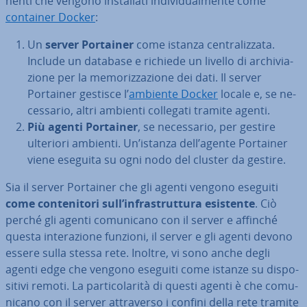
nen­ti che vengono in­stal­la­ti in­di­vi­dual­men­te come
container Docker
:
Un
server Portainer
come istanza cen­tra­liz­za­ta.
Include un database e richiede un livello di ar­chi­via­
zio­ne per la me­mo­riz­za­zio­ne dei dati. Il server
Portainer gestisce l’
ambiente Docker
locale e, se ne­
ces­sa­rio, altri ambienti collegati tramite agenti.
Più agenti Portainer
, se ne­ces­sa­rio, per gestire
ulteriori ambienti. Un’istanza dell’agente Portainer
viene eseguita su ogni nodo del cluster da gestire.
Sia il server Portainer che gli agenti vengono eseguiti
come con­te­ni­to­ri sull’in­fra­strut­tu­ra esistente
. Ciò
perché gli agenti co­mu­ni­ca­no con il server e affinché
questa in­te­ra­zio­ne funzioni, il server e gli agenti devono
essere sulla stessa rete. Inoltre, vi sono anche degli
agenti edge che vengono eseguiti come istanze su di­spo­
si­ti­vi remoti. La par­ti­co­la­ri­tà di questi agenti è che co­mu­
ni­ca­no con il server at­tra­ver­so i confini della rete tramite