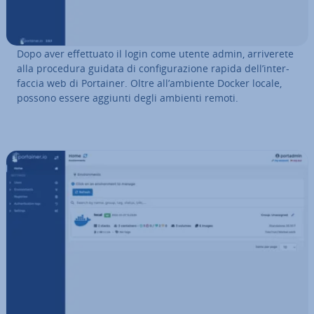
Dopo aver ef­fet­tua­to il login come utente admin, ar­ri­ve­re­te
alla procedura guidata di con­fi­gu­ra­zio­ne rapida dell’in­ter­
fac­cia web di Portainer. Oltre all’ambiente Docker locale,
possono essere aggiunti degli ambienti remoti.