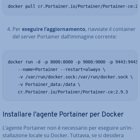
docker pull cr.Portainer.io/Portainer/Portainer-ce:2
Per
eseguire l’ag­gior­na­men­to
, riavviate il container
del server Portainer dall’immagine corrente:
docker run -d -p 8000:8000 -p 9000:9000 -p 9443:9443 
    --name=Portainer --restart=always \

    -v /var/run/docker.sock:/var/run/docker.sock \

    -v Portainer_data:/data \

    cr.Portainer.io/Portainer/Portainer-ce:2.9.3
In­stal­la­re l’agente Portainer per Docker
L’agente Portainer non è ne­ces­sa­rio per eseguire un’in­
stal­la­zio­ne locale su Docker. Tuttavia, se si desidera