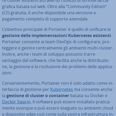
re cluster esistenti at­tra­ver­so l’utilizzo di un’in­ter­fac­cia
grafica basata sul web. Oltre alla “Community Edition”
(CE) gratuita, è anche di­spo­ni­bi­le una versione a
pagamento completa di supporto aziendale.
L’obiettivo prin­ci­pa­le di Portainer è quello di unificare la
gestione delle im­ple­men­ta­zio­ni Ku­ber­ne­tes esistenti
.
Portainer consente ai team DevOps di con­fi­gu­ra­re, pro­
teg­ge­re e gestire cen­tral­men­te gli ambienti multi-cluster.
Inoltre, anche i team di sviluppo possono trarre
vantaggio dal software, che facilita anche la di­stri­bu­zio­
ne, la gestione e la ri­so­lu­zio­ne dei problemi delle ap­pli­ca­
zio­ni.
Con­ve­nien­te­men­te, Portainer non è solo adatto come in­
ter­fac­cia di gestione per
Ku­ber­ne­tes
ma consente anche
la
gestione di cluster o container
basata su Docker e
Docker Swarm
. Il software può essere in­stal­la­to pra­ti­ca­
men­te ovunque e può essere eseguito su ambienti cloud
e di­spo­si­ti­vi edge così come sulla vostra in­fra­strut­tu­ra in­