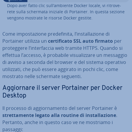
Dopo aver fatto clic sull’ambiente Docker locale, vi ri­tro­ve­
re­te sulla schermata iniziale di Portainer. In questa sezione
vengono mostrate le risorse Docker gestite.
Come im­po­sta­zio­ne pre­de­fi­ni­ta, l’in­stal­la­zio­ne di
Portainer utilizza un
cer­ti­fi­ca­to SSL auto firmato
per
pro­teg­ge­re l’in­ter­fac­cia web tramite HTTPS. Quando si
effettua l’accesso, è probabile vi­sua­liz­za­re un messaggio
di avviso a seconda del browser e del sistema operativo
uti­liz­za­ti, che può essere aggirato in pochi clic, come
mostrato nelle schermate seguenti.
Ag­gior­na­re il server Portainer per Docker
Desktop
Il processo di ag­gior­na­men­to del server Portainer è
stret­ta­men­te legato alla routine di in­stal­la­zio­ne
.
Pertanto, anche in questo caso ve ne mostriamo i
passaggi: