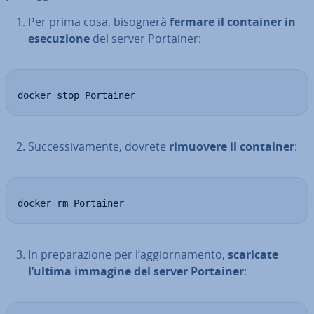
Per prima cosa, bisognerà
fermare il container in
ese­cu­zio­ne
del server Portainer:
docker stop Portainer
Suc­ces­si­va­men­te, dovrete
rimuovere il container
:
docker rm Portainer
In pre­pa­ra­zio­ne per l’ag­gior­na­men­to,
scaricate
l’ultima immagine del server Portainer
: