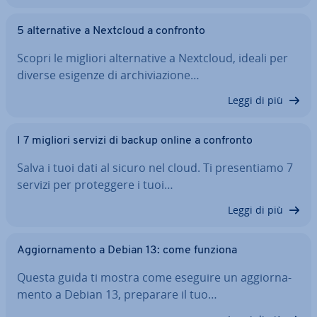
5 al­ter­na­ti­ve a Nextcloud a confronto
Scopri le migliori al­ter­na­ti­ve a Nextcloud, ideali per
diverse esigenze di ar­chi­via­zio­ne…
Leggi di più
I 7 migliori servizi di backup online a confronto
Salva i tuoi dati al sicuro nel cloud. Ti pre­sen­tia­mo 7
servizi per pro­teg­ge­re i tuoi…
Leggi di più
Ag­gior­na­men­to a Debian 13: come funziona
Questa guida ti mostra come eseguire un ag­gior­na­
men­to a Debian 13, preparare il tuo…