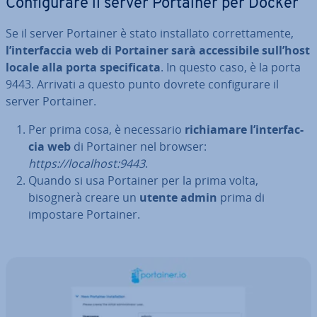
Con­fi­gu­ra­re il server Portainer per Docker
Se il server Portainer è stato in­stal­la­to cor­ret­ta­men­te,
l’in­ter­fac­cia web di Portainer sarà ac­ces­si­bi­le sull’host
locale alla porta spe­ci­fi­ca­ta
. In questo caso, è la porta
9443. Arrivati a questo punto dovrete con­fi­gu­ra­re il
server Portainer.
Per prima cosa, è ne­ces­sa­rio
ri­chia­ma­re l’in­ter­fac­
cia web
di Portainer nel browser:
https://localhost:9443
.
Quando si usa Portainer per la prima volta,
bisognerà creare un
utente admin
prima di
impostare Portainer.