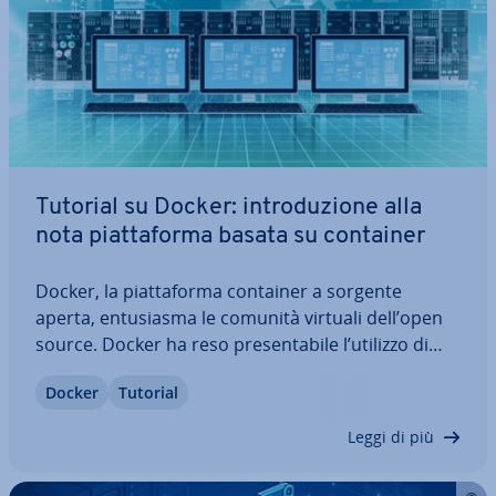
Tutorial su Docker: in­tro­du­zio­ne alla
nota piat­ta­for­ma basata su container
Docker, la piat­ta­for­ma container a sorgente
aperta, en­tu­sia­sma le comunità virtuali dell’open
source. Docker ha reso pre­sen­ta­bi­le l’utilizzo di
software container anche all’infuori dell’universo
Docker
Tutorial
Linux, pre­sen­tan­do­si come al­ter­na­ti­va alla vir­tua­
liz­za­zio­ne hardware basata sulle…
Leggi di più