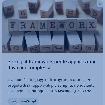
Spring: il framework per le ap­pli­ca­zio­ni
Java più complesse
Java non è il lin­guag­gio di pro­gram­ma­zio­ne per i
progetti di sviluppo web più semplici, no­no­stan­te
esso abbia comunque il suo fascino. Quello che
una volta era il lin­guag­gio di pro­gram­ma­zio­ne sup­
Java
Ja­va­Script
por­ta­to dai browser si è affermato come una