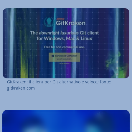
GitKraken: il client per Git al­ter­na­ti­vo e veloce; fonte:
gitkraken.com