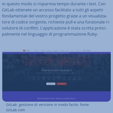
in questo modo si risparmia tempo durante i test. Con
GitLab ottenete un accesso fa­ci­li­ta­to a tutti gli aspetti
fon­da­men­ta­li del vostro progetto grazie a un vi­sua­liz­za­
to­re di codice sorgente, richieste pull e una fun­zio­na­le ri­
so­lu­to­re di conflitti. L’ap­pli­ca­zio­ne è stata scritta prin­ci­
pal­men­te nel lin­guag­gio di pro­gram­ma­zio­ne Ruby.
GitLab: gestione di versione in modo facile; fonte:
GitLab.com