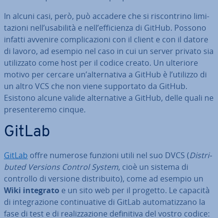
In alcuni casi, però, può accadere che si ri­scon­tri­no li­mi­
ta­zio­ni nell’usabilità e nell’ef­fi­cien­za di GitHub. Possono
infatti avvenire com­pli­ca­zio­ni con il client e con il datore
di lavoro, ad esempio nel caso in cui un server privato sia
uti­liz­za­to come host per il codice creato. Un ulteriore
motivo per cercare un’al­ter­na­ti­va a GitHub è l’utilizzo di
un altro VCS che non viene sup­por­ta­to da GitHub.
Esistono alcune valide al­ter­na­ti­ve a GitHub, delle quali ne
pre­sen­te­re­mo cinque.
GitLab
GitLab
offre numerose funzioni utili nel suo DVCS (
Di­stri­
bu­ted Versions Control System
, cioè un sistema di
controllo di versione di­stri­bui­to), come ad esempio un
Wiki integrato
e un sito web per il progetto. Le capacità
di in­te­gra­zio­ne con­ti­nua­ti­ve di GitLab au­to­ma­tiz­za­no la
fase di test e di rea­liz­za­zio­ne de­fi­ni­ti­va del vostro codice: