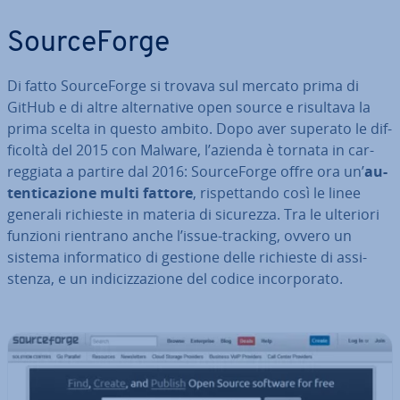
Sour­ce­For­ge
Di fatto Sour­ce­For­ge si trovava sul mercato prima di
GitHub e di altre al­ter­na­ti­ve open source e risultava la
prima scelta in questo ambito. Dopo aver superato le dif­
fi­col­tà del 2015 con Malware, l’azienda è tornata in car­
reg­gia­ta a partire dal 2016: Sour­ce­For­ge offre ora un’
au­
ten­ti­ca­zio­ne multi fattore
, ri­spet­tan­do così le linee
generali richieste in materia di sicurezza. Tra le ulteriori
funzioni rientrano anche l’issue-tracking, ovvero un
sistema in­for­ma­ti­co di gestione delle richieste di as­si­
sten­za, e un in­di­ciz­za­zio­ne del codice in­cor­po­ra­to.