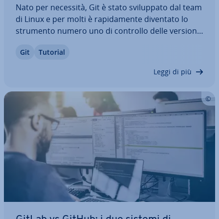
Nato per necessità, Git è stato svi­lup­pa­to dal team
di Linux e per molti è ra­pi­da­men­te diventato lo
strumento numero uno di controllo delle versioni.
Ciò è dovuto in parte al fatto che le grandi piat­ta­
Git
Tutorial
for­me di sviluppo come GitHub o BitBucket si
basano su software open source.…
Leggi di più