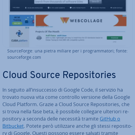
Sour­ce­For­ge: una pietra miliare per i pro­gram­ma­to­ri; fonte:
sour­ce­for­ge.com
Cloud Source Re­po­si­to­ries
In seguito all’in­suc­ces­so di Google Code, il servizio ha
trovato nuova vita come controllo versione della Google
Cloud Platform. Grazie a Cloud Source Re­po­si­to­ries, che
si trova nella fase beta, è possibile collegare ulteriori re­
po­si­to­ry a seconda delle necessità tramite
GitHub o
Bitbucket
. Potete però uti­liz­za­re anche gli stessi re­po­si­to­
ry di Google. Questi possono essere salvati tramite