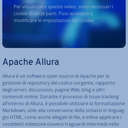
Per visualizzare questo video, sono necessari i
cookie di terze parti. Puoi accedere e
modificare le impostazioni dei cookie
qui
.
Apache Allura
Allura è un software open source di Apache per la
gestione di re­po­si­to­ry del codice sorgente, rapporto
degli errori, di­scus­sio­ni, pagine Wiki, blog e altri
contenuti online. Durante il processo di issue-tracking
all’interno di Allura, è possibile uti­liz­za­re la for­mat­ta­zio­ne
Markdown, utile alla con­ver­sio­ne della sintassi in lin­guag­
gio HTML, come anche allegati di file, e infine applicare i
co­sid­det­ti milestone (ovvero traguardi intermedi nello