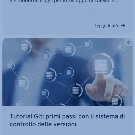
gie moderne e agili per lo sviluppo di software
richiede molto impegno e di­sci­pli­na, a meno che
non si uti­liz­zi­no appositi strumenti per la CI. Questi
tool ac­ce­le­ra­no il lavoro…
Leggi di più
Tutorial Git: primi passi con il sistema di
controllo delle versioni