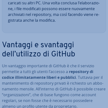
caricati su altri PC. Una volta conclusa l’ela­bo­ra­zio­
ne, i file mo­di­fi­ca­ti possono essere nuo­va­men­te
ar­chi­via­ti nel re­po­si­to­ry, ma così facendo viene re­
gi­stra­ta anche la modifica.
Vantaggi e svantaggi
dell’utilizzo di GitHub
Un vantaggio im­por­tan­te di GitHub è che il servizio
permette a tutti gli utenti l’accesso a
re­po­si­to­ry di
codice il­li­mi­ta­ta­men­te liberi e pubblici
. Tuttavia per il
man­te­ni­men­to di re­po­si­to­ry privati è richiesto un ab­bo­
na­men­to mensile. All’interno di GitHub è possibile creare
“or­ga­niz­za­zio­ni”, che di base fungono come account
regolari, se non fosse che è ne­ces­sa­rio possedere
almeno un profilo utente da pro­prie­ta­rio.