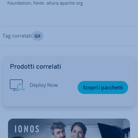
Foun­da­tion; fonte: allura.apache.org
Tag correlati
Git
Vai al menu prin­ci­pa­le
Prodotti correlati
Deploy Now
Scopri i pacchetti