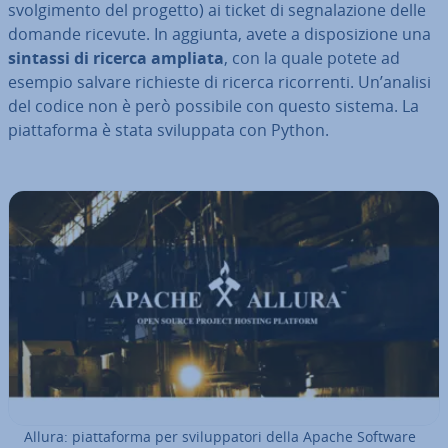
svol­gi­men­to del progetto) ai ticket di se­gna­la­zio­ne delle
domande ricevute. In aggiunta, avete a di­spo­si­zio­ne una
sintassi di
ricerca ampliata
, con la quale potete ad
esempio salvare richieste di ricerca ri­cor­ren­ti. Un’analisi
del codice non è però possibile con questo sistema. La
piat­ta­for­ma è stata svi­lup­pa­ta con Python.
Allura: piat­ta­for­ma per svi­lup­pa­to­ri della Apache Software