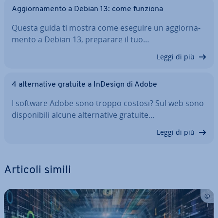
Ag­gior­na­men­to a Debian 13: come funziona
Questa guida ti mostra come eseguire un ag­gior­na­
men­to a Debian 13, preparare il tuo…
Leggi di più
4 al­ter­na­ti­ve gratuite a InDesign di Adobe
I software Adobe sono troppo costosi? Sul web sono
di­spo­ni­bi­li alcune al­ter­na­ti­ve gratuite…
Leggi di più
Articoli simili