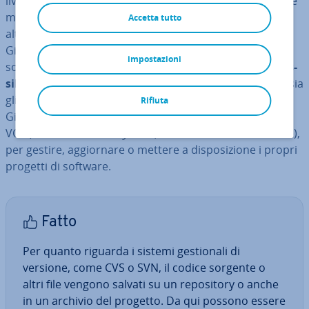
livello globale a un singolo progetto, salvando le proprie
modifiche in­di­pen­den­te­men­te dagli altri. Al contrario di
Accetta tutto
altri provider di gestione di software open source, per
GitHub non è il progetto come raccolta di codici
impostazioni
sorgente a essere al centro dell’at­ten­zio­ne, bensì la
pos­
si­bi­li­tà di uti­liz­za­re in­di­vi­dual­men­te i re­po­si­to­ry
, ossia
gli indici che vengono gestiti tramite Git. Gli utenti di
Rifiuta
GitHub possono uti­liz­za­re Git oppure Sub­ver­sion come
VCS (
Version Control System
, ovvero controllo versione),
per gestire, ag­gior­na­re o mettere a di­spo­si­zio­ne i propri
progetti di software.
Fatto
Per quanto riguarda i sistemi ge­stio­na­li di
versione, come CVS o SVN, il codice sorgente o
altri file vengono salvati su un re­po­si­to­ry o anche
in un archivio del progetto. Da qui possono essere