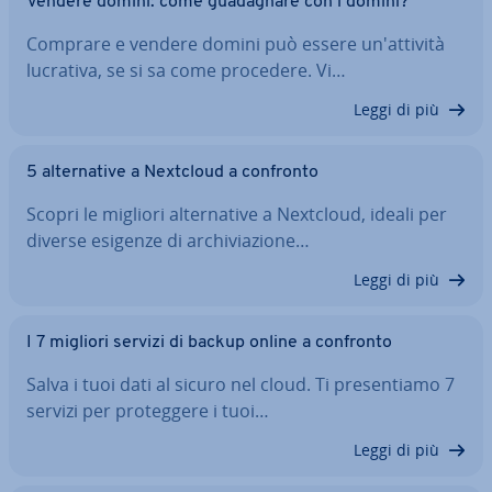
Vendere domini: come gua­da­gna­re con i domini?
Comprare e vendere domini può essere un'at­ti­vi­tà
lucrativa, se si sa come procedere. Vi…
Leggi di più
5 al­ter­na­ti­ve a Nextcloud a confronto
Scopri le migliori al­ter­na­ti­ve a Nextcloud, ideali per
diverse esigenze di ar­chi­via­zio­ne…
Leggi di più
I 7 migliori servizi di backup online a confronto
Salva i tuoi dati al sicuro nel cloud. Ti pre­sen­tia­mo 7
servizi per pro­teg­ge­re i tuoi…
Leggi di più