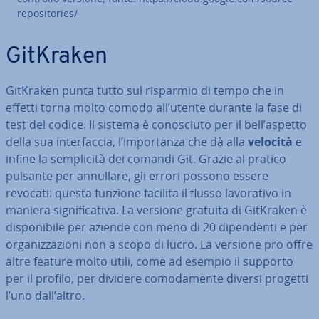
re­po­si­to­ries/
GitKraken
GitKraken punta tutto sul risparmio di tempo che in
effetti torna molto comodo all’utente durante la fase di
test del codice. Il sistema è co­no­sciu­to per il bell’aspetto
della sua in­ter­fac­cia, l’im­por­tan­za che dà alla
velocità
e
infine la sem­pli­ci­tà dei comandi Git. Grazie al pratico
pulsante per annullare, gli errori possono essere
revocati: questa funzione facilita il flusso la­vo­ra­ti­vo in
maniera si­gni­fi­ca­ti­va. La versione gratuita di GitKraken è
di­spo­ni­bi­le per aziende con meno di 20 di­pen­den­ti e per
or­ga­niz­za­zio­ni non a scopo di lucro. La versione pro offre
altre feature molto utili, come ad esempio il supporto
per il profilo, per dividere co­mo­da­men­te diversi progetti
l’uno dall’altro.