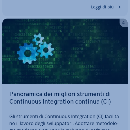
soluzione efficace so­prat­tut­to nella…
Leggi di più
Pa­no­ra­mi­ca dei migliori strumenti di
Con­ti­nuous In­te­gra­tion continua (CI)
Gli strumenti di Con­ti­nuous In­te­gra­tion (CI) fa­ci­li­ta­
no il lavoro degli svi­lup­pa­to­ri. Adottare me­to­do­lo­