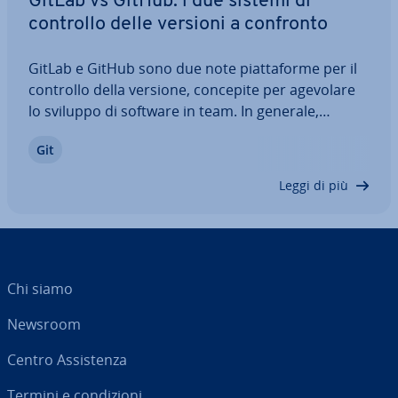
GitLab vs GitHub: i due sistemi di
controllo delle versioni a confronto
GitLab e GitHub sono due note piat­ta­for­me per il
controllo della versione, concepite per agevolare
lo sviluppo di software in team. In generale,
entrambi i tool offrono fun­zio­na­li­tà molto simili,
Git
tuttavia pre­sen­ta­no anche dif­fe­ren­ze si­gni­fi­ca­ti­ve.
In questo confronto vi…
Leggi di più
Chi siamo
Newsroom
Centro As­si­sten­za
Termini e con­di­zio­ni