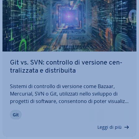
Git vs. SVN: controllo di versione cen­
tra­liz­za­ta e di­stri­bui­ta
Sistemi di controllo di versione come Bazaar,
Mercurial, SVN o Git, uti­liz­za­ti nello sviluppo di
progetti di software, con­sen­to­no di poter vi­sua­liz­
za­re fa­cil­men­te le modifiche ef­fet­tua­te da tutti gli
Git
utenti e quindi tenere tutto sotto controllo. So­
prat­tut­to Git e SVN si sono…
Leggi di più