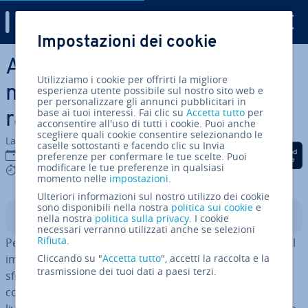
Digital Guide
Impostazioni dei cookie
Vai al contenuto prin­ci­pa­le
Al­ter­na­ti­ve a GitHub: le 5
Utilizziamo i cookie per offrirti la migliore
migliori ap­pli­ca­zio­ni in
esperienza utente possibile sul nostro sito web e
per personalizzare gli annunci pubblicitari in
base ai tuoi interessi. Fai clic su
Accetta tutto
per
rassegna
acconsentire all'uso di tutti i cookie. Puoi anche
scegliere quali cookie consentire selezionando le
La redazione di IONOS
caselle sottostanti e facendo clic su Invia
Condividi via Facebook
Condividi via Twitter
Condividi via Li
06 ago 2019
preferenze per confermare le tue scelte. Puoi
modificare le tue preferenze in qualsiasi
5 mins
momento nelle
impostazioni
.
Ulteriori informazioni sul nostro utilizzo dei cookie
sono disponibili nella nostra
politica sui cookie
e
Indice
nella nostra
politica sulla privacy
. I cookie
necessari verranno utilizzati anche se selezioni
Rifiuta
.
Per la maggior parte degli svi­lup­pa­to­ri, GitHub è un tool
im­por­tan­te per accedere di­ret­ta­men­te a un progetto
Cliccando su "
Accetta tutto
", accetti la raccolta e la
trasmissione dei tuoi dati a paesi terzi.
sfrut­tan­do il vantaggio di lavorare di­ret­ta­men­te sul suo
codice sorgente. Diversi utenti possono con­tri­bui­re a