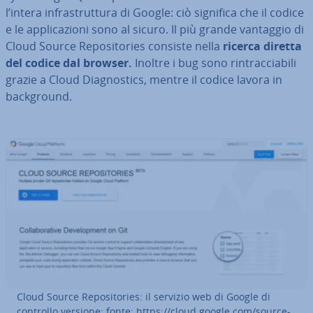
l’intera in­fra­strut­tu­ra di Google: ciò significa che il codice
e le ap­pli­ca­zio­ni sono al sicuro. Il più grande vantaggio di
Cloud Source Re­po­si­to­ries consiste nella
ricerca diretta
del codice dal browser.
Inoltre i bug sono rin­trac­cia­bi­li
grazie a Cloud Dia­gno­stics, mentre il codice lavora in
back­ground.
Cloud Source Re­po­si­to­ries: il servizio web di Google di
controllo versione; fonte: https://cloud.google.com/source-