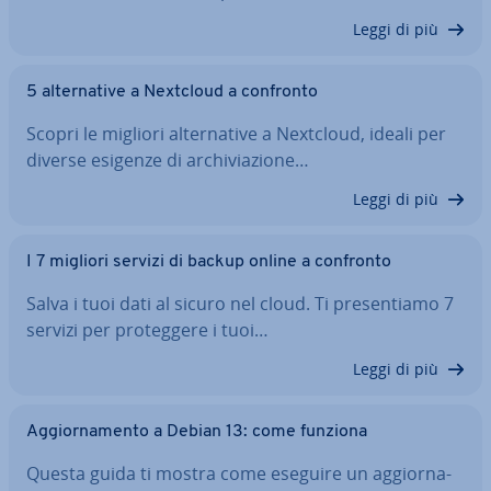
Leggi di più
5 al­ter­na­ti­ve a Nextcloud a confronto
Scopri le migliori al­ter­na­ti­ve a Nextcloud, ideali per
diverse esigenze di ar­chi­via­zio­ne…
Leggi di più
I 7 migliori servizi di backup online a confronto
Salva i tuoi dati al sicuro nel cloud. Ti pre­sen­tia­mo 7
servizi per pro­teg­ge­re i tuoi…
Leggi di più
Ag­gior­na­men­to a Debian 13: come funziona
Questa guida ti mostra come eseguire un ag­gior­na­