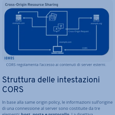
CORS re­go­la­men­ta l’accesso ai contenuti di server esterni.
Struttura delle in­te­sta­zio­ni
CORS
In base alla same origin policy, le in­for­ma­zio­ni sull’origine
di una con­nes­sio­ne al server sono co­sti­tui­te da tre
elementi:
host, porta e pro­to­col­lo
. La direttiva