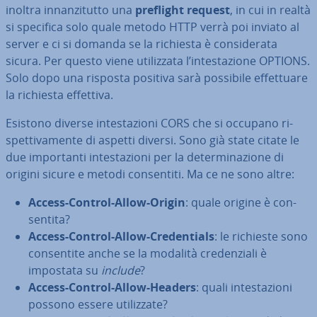
inoltra in­nan­zi­tut­to una
preflight request
, in cui in realtà
si specifica solo quale metodo HTTP verrà poi inviato al
server e ci si domanda se la richiesta è con­si­de­ra­ta
sicura. Per questo viene uti­liz­za­ta l’in­te­sta­zio­ne OPTIONS.
Solo dopo una risposta positiva sarà possibile ef­fet­tua­re
la richiesta effettiva.
Esistono diverse in­te­sta­zio­ni CORS che si occupano ri­
spet­ti­va­men­te di aspetti diversi. Sono già state citate le
due im­por­tan­ti in­te­sta­zio­ni per la de­ter­mi­na­zio­ne di
origini sicure e metodi con­sen­ti­ti. Ma ce ne sono altre:
Access-Control-Allow-Origin
: quale origine è con­
sen­ti­ta?
Access-Control-Allow-Cre­den­tials
: le richieste sono
con­sen­ti­te anche se la modalità cre­den­zia­li è
impostata su
include
?
Access-Control-Allow-Headers
: quali in­te­sta­zio­ni
possono essere uti­liz­za­te?