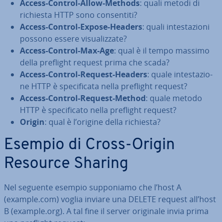
Access-Control-Allow-Methods
: quali metodi di
richiesta HTTP sono con­sen­ti­ti?
Access-Control-Expose-Headers
: quali in­te­sta­zio­ni
possono essere vi­sua­liz­za­te?
Access-Control-Max-Age
: qual è il tempo massimo
della preflight request prima che scada?
Access-Control-Request-Headers
: quale in­te­sta­zio­
ne HTTP è spe­ci­fi­ca­ta nella preflight request?
Access-Control-Request-Method
: quale metodo
HTTP è spe­ci­fi­ca­to nella preflight request?
Origin
: qual è l’origine della richiesta?
Esempio di Cross-Origin
Resource Sharing
Nel seguente esempio sup­po­nia­mo che l’host A
(example.com) voglia inviare una DELETE request all’host
B (example.org). A tal fine il server originale invia prima