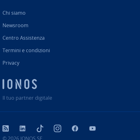
Chi siamo
Newsroom
Centro As­si­sten­za
Termini e con­di­zio­ni
Privacy
Il tuo partner digitale
RSS
LinkedIn
tiktok
Instagram
Facebook
YouTube
© 2026
IONOS SE