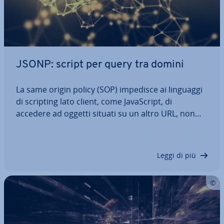
JSONP: script per query tra domini
La same origin policy (SOP) impedisce ai linguaggi
di scripting lato client, come Ja­va­Script, di
accedere ad oggetti situati su un altro URL, non
facente parte dell’ap­pli­ca­zio­ne web in ese­cu­zio­ne.
Uno strumento pratico per eseguire questa query
tra domini è JSONP, variante di…
Leggi di più