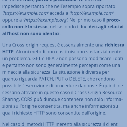
impedisce pertanto che nell’esempio sopra riportato
’https://example.com’
acceda a
’http://example.com’
oppure a
’https://example.org’
. Nel primo caso il
pro­to­
col­lo non è lo stesso
, nel secondo i due
dettagli relativi
all’host
non sono identici
.
Una Cross-origin request è es­sen­zial­men­te una
richiesta
HTTP
. Alcuni metodi non co­sti­tui­sco­no so­stan­zial­men­te
un problema. GET e HEAD non possono mo­di­fi­ca­re i dati
e pertanto non sono ge­ne­ral­men­te percepiti come una
minaccia alla sicurezza. La si­tua­zio­ne è diversa per
quanto riguarda PATCH, PUT o DELETE, che rendono
possibile l’ese­cu­zio­ne di procedure dannose. È quindi ne­
ces­sa­rio attivare in questo caso il Cross-Origin Resource
Sharing. CORS può dunque contenere non solo in­for­ma­
zio­ni sul­l'o­ri­gi­ne con­sen­ti­ta, ma anche in­for­ma­zio­ni su
quali richieste HTTP sono con­sen­ti­te dall’origine.
Nel caso di metodi HTTP inerenti alla sicurezza il client