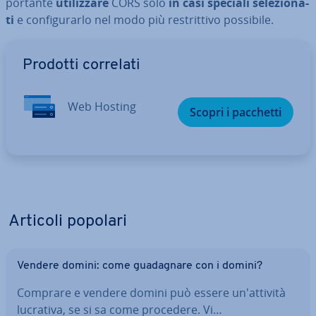
por­tan­te
uti­liz­za­re
CORS solo
in casi speciali se­le­zio­na­
ti
e con­fi­gu­rar­lo nel modo più re­strit­ti­vo possibile.
Vai al menu prin­ci­pa­le
Prodotti correlati
Web Hosting
Scopri i pacchetti
Articoli popolari
Vendere domini: come gua­da­gna­re con i domini?
Comprare e vendere domini può essere un'at­ti­vi­tà
lucrativa, se si sa come procedere. Vi…