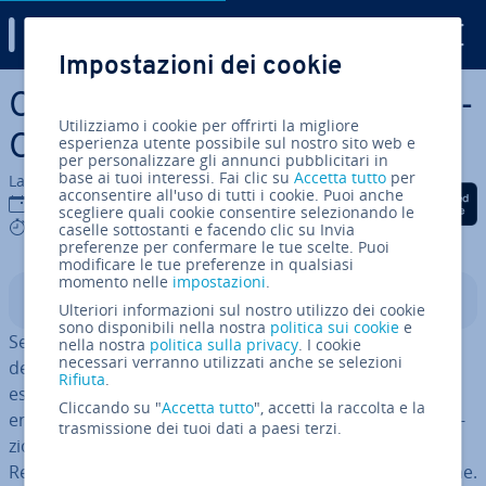
Digital Guide
Impostazioni dei cookie
Vai al contenuto prin­ci­pa­le
CORS: il­lu­stra­zio­ne del Cross-
Utilizziamo i cookie per offrirti la migliore
Origin Resource Sharing
esperienza utente possibile sul nostro sito web e
per personalizzare gli annunci pubblicitari in
base ai tuoi interessi. Fai clic su
Accetta tutto
per
La redazione di IONOS
acconsentire all'uso di tutti i cookie. Puoi anche
Condividi via Facebook
Condividi via Twitter
Condividi via Li
12 dic 2019
scegliere quali cookie consentire selezionando le
4 mins
caselle sottostanti e facendo clic su Invia
preferenze per confermare le tue scelte. Puoi
modificare le tue preferenze in qualsiasi
momento nelle
impostazioni
.
Indice
Ulteriori informazioni sul nostro utilizzo dei cookie
sono disponibili nella nostra
politica sui cookie
e
Se­ve­ra­men­te vietato: chiunque visiti un sito web non
nella nostra
politica sulla privacy
. I cookie
necessari verranno utilizzati anche se selezioni
deve as­so­lu­ta­men­te caricare ulteriori dati da server
Rifiuta
.
esterni! Ma ci possono essere delle eccezioni. Se
Cliccando su "
Accetta tutto
", accetti la raccolta e la
entrambi i gestori di siti web con­cor­da­no sulla coo­pe­ra­
trasmissione dei tuoi dati a paesi terzi.
zio­ne nulla impedisce un accordo. Il Cross-Origin
Resource Sharing (CORS) re­go­la­men­ta tale coo­pe­ra­zio­ne.