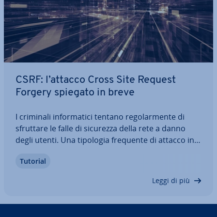
CSRF: l’attacco Cross Site Request
Forgery spiegato in breve
I criminali in­for­ma­ti­ci tentano re­go­lar­men­te di
sfruttare le falle di sicurezza della rete a danno
degli utenti. Una tipologia frequente di attacco in­
for­ma­ti­co è rap­pre­sen­ta­ta ad esempio dagli
Tutorial
attacchi Cross Site Forgery, ab­bre­via­ti in CSRF.
Senza che l’utente se ne accorga, con…
Leggi di più