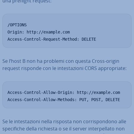
una preflight request:
/OPTIONS

Origin: http://example.com

Access-Control-Request-Method: DELETE
Se l’host B non ha problemi con questa Cross-origin
request risponde con le in­te­sta­zio­ni CORS ap­pro­pria­te:
Access-Control-Allow-Origin: http://example.com

Access-Control-Allow-Methods: PUT, POST, DELETE
Se le in­te­sta­zio­ni nella risposta non cor­ri­spon­do­no alle
spe­ci­fi­che della richiesta o se il server in­ter­pel­la­to non