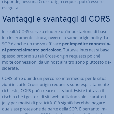
risponde, nessuna Cross-origin request potrà essere
eseguita.
Vantaggi e svantaggi di CORS
In realtà CORS serve a eludere un’im­po­sta­zio­ne di base
in­trin­se­ca­men­te sicura, ovvero la same origin policy. La
SOP è anche un mezzo efficace
per impedire con­nes­sio­
ni po­ten­zial­men­te pe­ri­co­lo­se
. Tuttavia Internet si basa
spesso proprio su tali Cross-origin requests poiché
molte con­nes­sio­ni da un host all’altro sono piuttosto de­
si­de­ra­te.
CORS offre quindi un percorso in­ter­me­dio: per le si­tua­
zio­ni in cui le Cross-origin requests sono espli­ci­ta­men­te
richieste, CORS può creare eccezioni. Esiste tuttavia il
rischio che i gestori di siti web uti­liz­zi­no solo i caratteri
jolly per motivi di praticità. Ciò si­gni­fi­che­reb­be negare
qualsiasi pro­te­zio­ne da parte della SOP. È pertanto im­