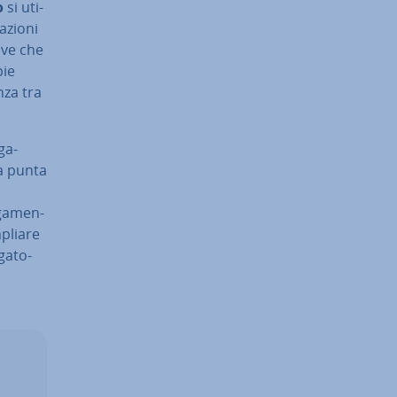
o
si uti­
­zio­ni
ave che
pie
­za tra
ga­
la punta
­ga­men­
mpliare
ga­to­