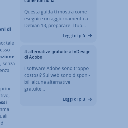
come funziona
Questa guida ti mostra come
eseguire un ag­gior­na­men­to a
Debian 13, preparare il tuo…
ni di
Leggi di più
o; tale
cesso
4 al­ter­na­ti­ve gratuite a InDesign
lazione
di Adobe
a
, senza
I software Adobe sono troppo
uenza
costosi? Sul web sono di­spo­ni­
bi­li alcune al­ter­na­ti­ve
prin­ci­
gratuite…
tivo,
Leggi di più
essi
ramma
uali
 di