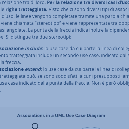
 relazione tra di loro.
Per la relazione tra diversi casi d’us
o le
righe trat­teg­gia­te.
Visto che ci sono diversi tipi di as­so­cia
i d’uso, le linee vengono com­ple­ta­te tramite una parola chi
viene chiamata “ste­reo­ti­po” e viene rap­pre­sen­ta­ta tra dop
si angolate. La punta della freccia indica inoltre la di­pen­den
e. Si distingue tra due ste­reo­ti­pi:
so­cia­zio­ne
include
:
lo use case da cui parte la linea di col­le­
n­to trat­teg­gia­ta include un secondo use case, indicato dal
la freccia.
so­cia­zio­ne
extend
:
lo use case da cui parte la linea di col­le
trat­teg­gia­ta può, se sono sod­di­sfat­ti alcuni pre­sup­po­sti, a
 use case indicato dalla punta della freccia. Non è però ob­bli­
.