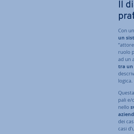
Il 
pra
Con un 
un sist
“attor
ruolo p
ad un a
tra un 
de­scri
logica.
Questa 
pa­li e
nello
s
aziend
dei cas
casi d’