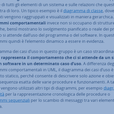
ne di tutti gli elementi di un sistema e sulle relazioni che quest
ra di loro. Un tipico esempio è il
diagramma di classe
, dove
 vengono rag­grup­pa­ti e vi­sua­liz­za­ti in maniera ge­rar­chi­ca.
mmi com­por­ta­men­ta­li
invece non si occupano di struttur
­che, bensì mostrano lo svol­gi­men­to pia­ni­fi­ca­to o reale dei p
 si attende dall’uso del programma o del software. In quest
mmi quindi è l’elemento dinamico a essere in evidenza.
ramma dei casi d’uso in questo gruppo è un caso straor­di­na­
é
rap­pre­sen­ta il com­por­ta­men­to che ci si attende da un
n software in un de­ter­mi­na­to caso d’uso
. A dif­fe­ren­za deg
mi com­por­ta­men­ta­li in UML, il diagramma dei casi d’uso è
to statico, perché consente di de­scri­ve­re solo azione e obie
sequenza esatta delle varie procedure e fun­zio­na­men­ti. A ta
vengono uti­liz­za­ti altri tipi di diagrammi, per esempio
diag
ità
per la rap­pre­sen­ta­zio­ne cro­no­lo­gi­ca delle procedure o
mi se­quen­zia­li
per lo scambio di messaggi tra vari element
a.