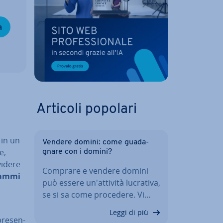
a
Articoli popolari
 in un
Vendere domini: come gua­da­
e,
gna­re con i domini?
­de­re
Comprare e vendere domini
rammi
può essere un'at­ti­vi­tà lucrativa,
se si sa come procedere. Vi…
Leggi di più
pre­sen­