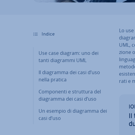
Lo use 
Indice
diagram
UML, co
zio­ne 
Use case diagram: uno dei
lin­guag
tanti diagrammi UML
metodo 
Il diagramma dei casi d’uso
esisten
nella pratica
ra­ti e
Com­po­nen­ti e struttura del
diagramma dei casi d’uso
IO
Un esempio di diagramma dei
Il
casi d’uso
dut