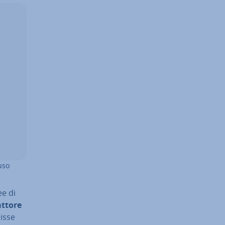
’uso
ee di
attore
lisse