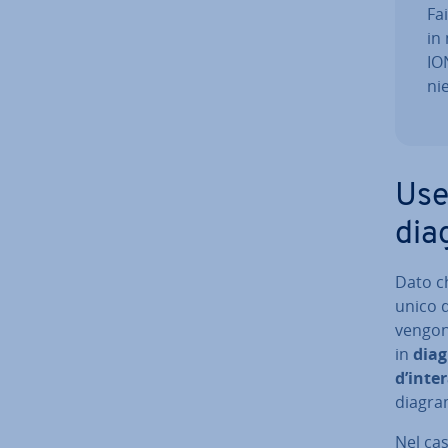
Fa
in
ION
ni
Use
dia
Dato ch
unico 
vengono
in
diag
d’in­te­
diagram
Nel ca