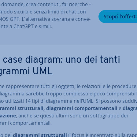
i domande, crea contenuti, fai ricerche –
 modo sicuro e senza limiti di chat con
Scopri l'offert
OS GPT. L'al­ter­na­ti­va sovrana e con­ve­
en­te a ChatGPT e simili.
 case diagram: uno dei tanti
grammi UML
e rap­pre­sen­ta­re tutti gli oggetti, le relazioni e le procedure
diagramma sarebbe troppo complesso e poco com­pren­si­bi­l
 uti­liz­za­ti 14 tipi di diagramma nell’UML. Si possono sud­di­vi
rammi strut­tu­ra­li, diagrammi com­por­ta­men­ta­li
e
diag
ra­zio­ne
, anche se questi ultimi sono un sot­to­grup­po dei
mi com­por­ta­men­ta­li.
so dei
diagrammi strut­tu­ra­li
il focus è in­cen­tra­to sulla rap­