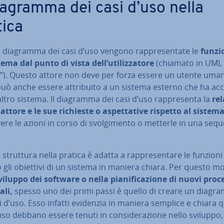
diagramma dei casi d’uso nella
tica
diagramma dei casi d’uso vengono rap­pre­sen­ta­te le
funzio
ema dal punto di vista dell’uti­liz­za­to­re
(chiamato in UML
e”). Questo attore non deve per forza essere un utente uman
uò anche essere at­tri­bui­to a un sistema esterno che ha ac
ltro sistema. Il diagramma dei casi d’uso rap­pre­sen­ta la
re
attore e le sue richieste o aspet­ta­ti­ve rispetto al sistem
­ve­re le azioni in corso di svol­gi­men­to o metterle in una seq
struttura nella pratica è adatta a rap­pre­sen­ta­re le funzioni 
/o gli obiettivi di un sistema in maniera chiara. Per questo mo
viluppo dei software o nella pia­ni­fi­ca­zio­ne di nuovi proc
ali,
spesso uno dei primi passi è quello di creare un diag
i d’uso. Esso infatti evidenzia in maniera semplice e chiara q
uso debbano essere tenuti in con­si­de­ra­zio­ne nello sviluppo,