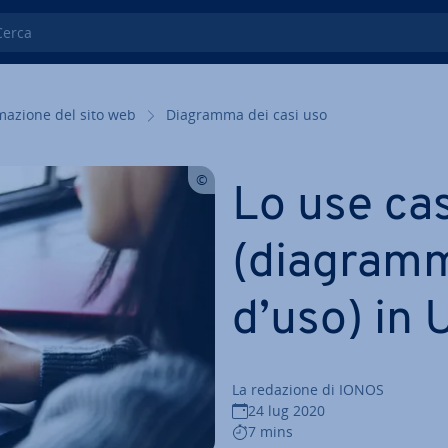
ca
ma­zio­ne del sito web
Diagramma dei casi uso
Lo use ca
(diagramm
d’uso) in
La redazione di IONOS
24 lug 2020
7 mins