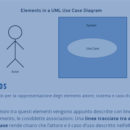
li per la rap­pre­sen­ta­zio­ne degli elementi attore, sistema e caso d
zioni tra questi elementi vengono appunto descritte con lin
a­men­to, le co­sid­det­te as­so­cia­zio­ni. Una
linea tracciata tra 
case
rende chiaro che l’attore e il caso d’uso descritto nell’el