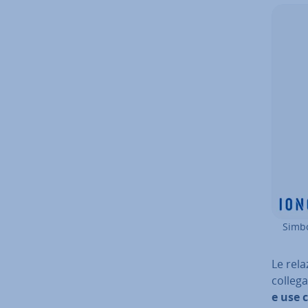
Simbo
Le rela
col­le­g
e use 