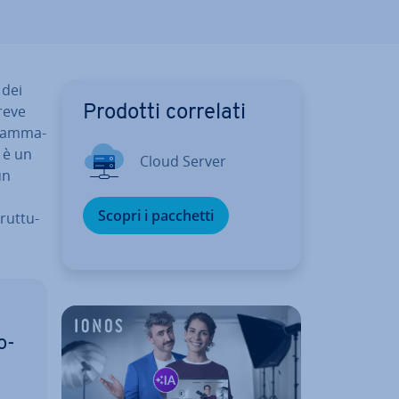
 dei
breve
Prodotti correlati
gram­ma­
n è un
Cloud Server
un
Scopri i pacchetti
rut­tu­
o­