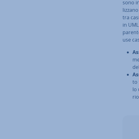
sono in
liz­za­n
tra cas
in UML 
parente
use cas
As­
me
del
As­
to 
lo
rio