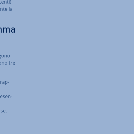
en­ti)
n­te la
amma
ngono
 sono tre
 rap­
re­sen­
sse,