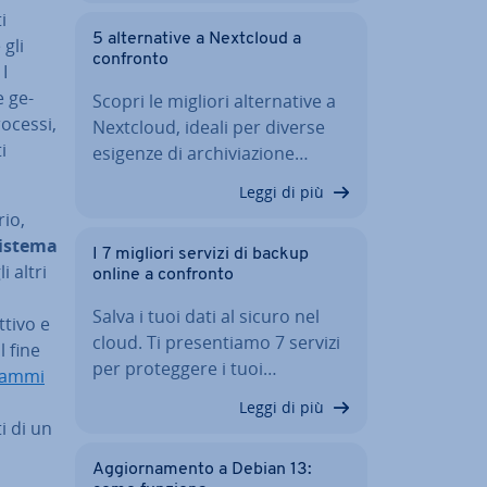
i
5 al­ter­na­ti­ve a Nextcloud a
 gli
confronto
 I
e ge­
Scopri le migliori al­ter­na­ti­ve a
rocessi,
Nextcloud, ideali per diverse
i
esigenze di ar­chi­via­zio­ne…
Leggi di più
rio,
 sistema
I 7 migliori servizi di backup
li altri
online a confronto
Salva i tuoi dati al sicuro nel
ttivo e
cloud. Ti pre­sen­tia­mo 7 servizi
l fine
per pro­teg­ge­re i tuoi…
rammi
Leggi di più
i di un
Ag­gior­na­men­to a Debian 13: