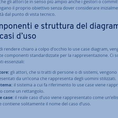
e gli attori (e in senso più ampio anche i gestori o com­mit­t
­ga­no il proprio obiettivo senza dover con­si­de­ra­re ini­zial­me
i­li­tà dal punto di vista tecnico.
­po­nen­ti e struttura del diagr
 casi d’uso
 di rendere chiaro a colpo d’occhio lo use case diagram, ve
za­te com­po­nen­ti stan­dar­diz­za­te per la rap­pre­sen­ta­zio­ne. Ci
 es­sen­zia­li:
tore:
gli attori, che si tratti di persone o di sistemi, vengono
­sen­ta­ti da un’icona che rap­pre­sen­ta degli uomini sti­liz­za­ti.
stema:
il sistema a cui fa ri­fe­ri­men­to lo use case viene rap­p
to come un ret­tan­go­lo.
e case:
il reale caso d’uso viene rap­pre­sen­ta­to come un’elli
e contiene so­li­ta­men­te il nome del caso d’uso.