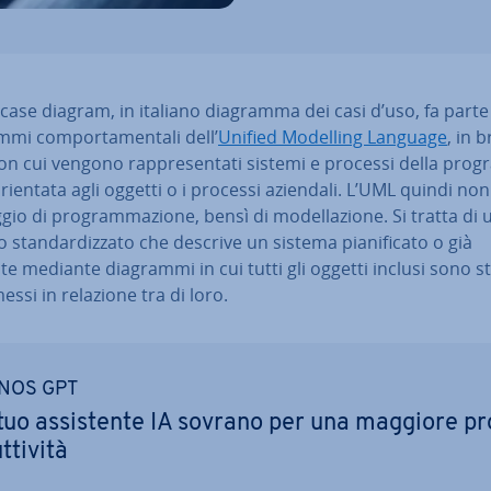
case diagram, in italiano diagramma dei casi d’uso, fa parte
mi com­por­ta­men­ta­li dell’
Unified Modelling Language
, in 
n cui vengono rap­pre­sen­ta­ti sistemi e processi della pro­
orientata agli oggetti o i processi aziendali. L’UML quindi no
­gio di pro­gram­ma­zio­ne, bensì di mo­del­la­zio­ne. Si tratta di 
stan­dar­diz­za­to che descrive un sistema pia­ni­fi­ca­to o già
te mediante diagrammi in cui tutti gli oggetti inclusi sono st
 messi in relazione tra di loro.
NOS GPT
 tuo as­si­sten­te IA sovrano per una maggiore pr
­ti­vi­tà