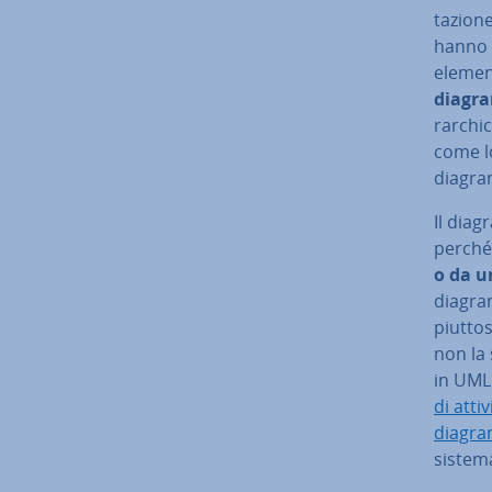
ta­zio­
hanno t
elementi
diagra
rar­chi
come lo
diagra
Il diag
perch
o da u
diagram
piuttos
non la 
in UML 
di attiv
diagram
sistem