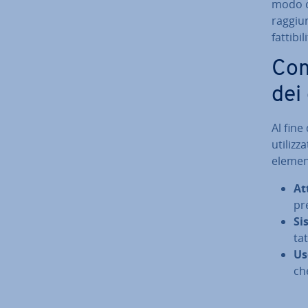
modo ch
rag­giun
fat­ti­b
Com
dei
Al fine
uti­liz­
elementi
At
pre
Si
ta­
Us
ch