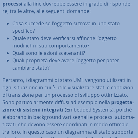
processi
alla fine dovrebbe essere in grado di ri­spon­de­
re, tra le altre, alle seguenti domande:
Cosa succede se l’oggetto si trova in uno stato
specifico?
Quale stato deve ve­ri­fi­car­si affinché l’oggetto
modifichi il suo com­por­ta­men­to?
Quali sono le azioni sca­te­nan­ti?
Quali proprietà deve avere l’oggetto per poter
cambiare stato?
Pertanto, i diagrammi di stato UML vengono uti­liz­za­ti in
ogni si­tua­zio­ne in cui è utile vi­sua­liz­za­re stati e con­di­zio­ni
di tran­si­zio­ne per un processo di sviluppo ot­ti­miz­za­to.
Sono par­ti­co­lar­men­te diffusi ad esempio nella
pro­get­ta­
zio­ne di sistemi integrati
(Embedded Systems), poiché
elaborano in back­ground vari segnali e processi au­to­ma­
tiz­za­ti, che devono essere coor­di­na­ti in modo ottimale
tra loro. In questo caso un diagramma di stato supporta