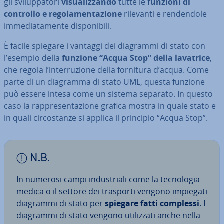
gli svi­lup­pa­to­ri
vi­sua­liz­zan­do
tutte le
funzioni di
controllo e re­go­la­men­ta­zio­ne
rilevanti e ren­den­do­le
im­me­dia­ta­men­te di­spo­ni­bi­li.
È facile spiegare i vantaggi dei diagrammi di stato con
l’esempio della
funzione “Acqua Stop” della lavatrice
,
che regola l’in­ter­ru­zio­ne della fornitura d’acqua. Come
parte di un diagramma di stato UML, questa funzione
può essere intesa come un sistema separato. In questo
caso la rap­pre­sen­ta­zio­ne grafica mostra in quale stato e
in quali cir­co­stan­ze si applica il principio “Acqua Stop”.
N.B.
In numerosi campi in­du­stria­li come la tec­no­lo­gia
medica o il settore dei trasporti vengono impiegati
diagrammi di stato per
spiegare fatti complessi
. I
diagrammi di stato vengono uti­liz­za­ti anche nella