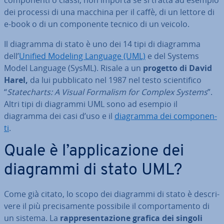
com­po­nen­ti o classi, non importa se si tratta ad esempio
dei processi di una macchina per il caffè, di un lettore di
e-book o di un com­po­nen­te tecnico di un veicolo.
Il diagramma di stato è uno dei 14 tipi di diagramma
dell’
Unified Modeling Language (UML)
e del Systems
Model Language (SysML). Risale a un
progetto di David
Harel,
da lui pub­bli­ca­to nel 1987 nel testo scien­ti­fi­co
“
Sta­te­charts: A Visual Formalism for Complex Systems
”.
Altri tipi di diagrammi UML sono ad esempio il
diagramma dei casi d’uso e il
diagramma dei com­po­nen­
ti
.
Quale è l’ap­pli­ca­zio­ne dei
diagrammi di stato UML?
Come già citato, lo scopo dei diagrammi di stato è de­scri­
ve­re il più pre­ci­sa­men­te possibile il com­por­ta­men­to di
un sistema. La
rap­pre­sen­ta­zio­ne grafica dei singoli