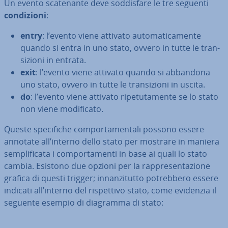
Un evento sca­te­nan­te deve sod­di­sfa­re le tre seguenti
con­di­zio­ni
:
entry
: l’evento viene attivato au­to­ma­ti­ca­men­te
quando si entra in uno stato, ovvero in tutte le tran­
si­zio­ni in entrata.
exit
: l’evento viene attivato quando si abbandona
uno stato, ovvero in tutte le tran­si­zio­ni in uscita.
do
: l’evento viene attivato ri­pe­tu­ta­men­te se lo stato
non viene mo­di­fi­ca­to.
Queste spe­ci­fi­che com­por­ta­men­ta­li possono essere
annotate all’interno dello stato per mostrare in maniera
sem­pli­fi­ca­ta i com­por­ta­men­ti in base ai quali lo stato
cambia. Esistono due opzioni per la rap­pre­sen­ta­zio­ne
grafica di questi trigger; in­nan­zi­tut­to po­treb­be­ro essere
indicati all’interno del ri­spet­ti­vo stato, come evidenzia il
seguente esempio di diagramma di stato: