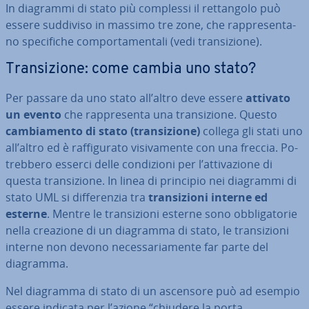
In diagrammi di stato più complessi il ret­tan­go­lo può
essere suddiviso in massimo tre zone, che rap­pre­sen­ta­
no spe­ci­fi­che com­por­ta­men­ta­li (vedi tran­si­zio­ne).
Tran­si­zio­ne: come cambia uno stato?
Per passare da uno stato all’altro deve essere
attivato
un evento
che rap­pre­sen­ta una tran­si­zio­ne. Questo
cam­bia­men­to di stato
(tran­si­zio­ne)
collega gli stati uno
all’altro ed è raf­fi­gu­ra­to vi­si­va­men­te con una freccia. Po­
treb­be­ro esserci delle con­di­zio­ni per l’at­ti­va­zio­ne di
questa tran­si­zio­ne. In linea di principio nei diagrammi di
stato UML si dif­fe­ren­zia tra
tran­si­zio­ni interne ed
esterne
. Mentre le tran­si­zio­ni esterne sono ob­bli­ga­to­rie
nella creazione di un diagramma di stato, le tran­si­zio­ni
interne non devono ne­ces­sa­ria­men­te far parte del
diagramma.
Nel diagramma di stato di un ascensore può ad esempio
essere indicata per l’azione “chiudere la porta