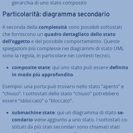
gerarchia di uno stato composito
Par­ti­co­la­ri­tà: diagramma se­con­da­rio
A seconda della
com­ples­si­tà
sono possibili sot­to­sta­ti
che for­ni­sco­no un
quadro det­ta­glia­to dello stato
dell’oggetto
e del possibile com­por­ta­men­to. Queste
spie­ga­zio­ni più complesse nei diagrammi di stato UML
sono la regola, in par­ti­co­la­re nei contesti tecnici.
composite state
: qui uno stato può essere
definito
in modo più ap­pro­fon­di­to
.
Esempio: una porta può trovarsi nello stato “aperto” e
“chiuso”. I sot­to­sta­ti dello stato “chiuso” po­treb­be­ro
essere “sbloccato” o “bloccato”.
sub­ma­chi­ne state
: qui un diagramma di stato
se­
con­da­rio
viene aggiunto a uno stato. I sot­to­sta­ti co­
sti­tui­ti da più stati secondari sono chiamati stati