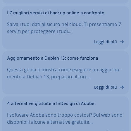
I 7 migliori servizi di backup online a confronto
Salva i tuoi dati al sicuro nel cloud. Ti pre­sen­tia­mo 7
servizi per pro­teg­ge­re i tuoi…
Leggi di più
Ag­gior­na­men­to a Debian 13: come funziona
Questa guida ti mostra come eseguire un ag­gior­na­
men­to a Debian 13, preparare il tuo…
Leggi di più
4 al­ter­na­ti­ve gratuite a InDesign di Adobe
I software Adobe sono troppo costosi? Sul web sono
di­spo­ni­bi­li alcune al­ter­na­ti­ve gratuite…