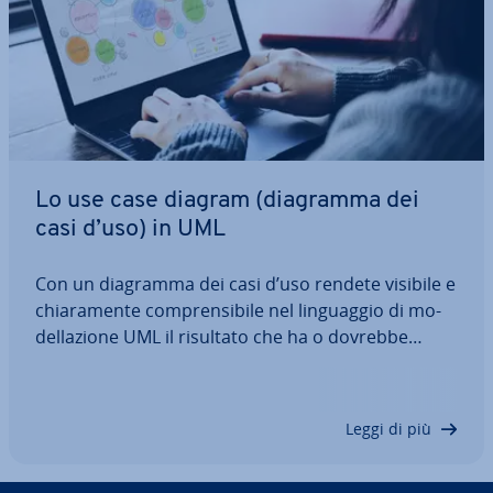
Lo use case diagram (diagramma dei
casi d’uso) in UML
Con un diagramma dei casi d’uso rendete visibile e
chia­ra­men­te com­pren­si­bi­le nel lin­guag­gio di mo­
del­la­zio­ne UML il risultato che ha o dovrebbe
avere una de­ter­mi­na­ta azione. Si tratta quindi di
uno strumento utile nello sviluppo di software
orientati agli utenti e al risultato e…
Leggi di più