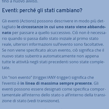
fino a nuovo avviso.
Eventi: perché gli stati cambiano?
Gli eventi (Actions) possono de­scri­ve­re in modo più det­
ta­glia­to
le cir­co­stan­ze in cui uno stato viene ab­ban­do­
na­to
per passare a quello suc­ces­si­vo. Ciò non è ne­ces­sa­
rio quando si passa dallo stato iniziale al primo stato
reale, ulteriori in­for­ma­zio­ni sull’evento sono fa­col­ta­ti­ve.
Se non viene spe­ci­fi­ca­to alcun evento, ciò significa che il
nuovo stato subentra au­to­ma­ti­ca­men­te non appena
tutte le attività negli stati pre­ce­den­ti sono state com­ple­
ta­te.
Un “non evento” (trigger/ANY-trigger) significa che
l’evento è
in linea di massima sempre presente
. Gli
eventi possono essere designati come specifica com­por­
ta­men­ta­le all’interno dello stato o all’interno della tran­si­
zio­ne di stato (vedi tran­si­zio­ne).