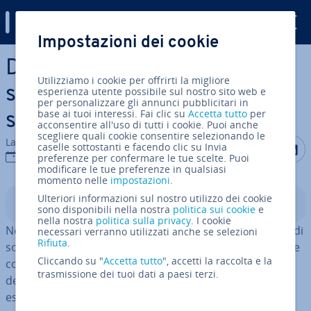
Digital Guide
Impostazioni dei cookie
Vai al contenuto prin­ci­pa­le
Diagrammi di stato UML: vi­
Utilizziamo i cookie per offrirti la migliore
sua­liz­za­re le sequenze degli
esperienza utente possibile sul nostro sito web e
per personalizzare gli annunci pubblicitari in
base ai tuoi interessi. Fai clic su
Accetta tutto
per
stati degli oggetti
acconsentire all'uso di tutti i cookie. Puoi anche
scegliere quali cookie consentire selezionando le
La redazione di IONOS
Condividi 
Condiv
C
caselle sottostanti e facendo clic su Invia
20 lug 2020
preferenze per confermare le tue scelte. Puoi
modificare le tue preferenze in qualsiasi
momento nelle
impostazioni
.
Ulteriori informazioni sul nostro utilizzo dei cookie
Indice
sono disponibili nella nostra
politica sui cookie
e
nella nostra
politica sulla privacy
. I cookie
Nello sviluppo di un prodotto o nella pro­gram­ma­zio­ne di
necessari verranno utilizzati anche se selezioni
Rifiuta
.
software i diagrammi di stato UML servono a raf­fi­gu­ra­re
Cliccando su "
Accetta tutto
", accetti la raccolta e la
con immagini e in maniera com­pren­si­bi­le il
ciclo di vita
trasmissione dei tuoi dati a paesi terzi.
dei singoli oggetti. Questo tipo di diagramma, pur
essendo co­sti­tui­to solo da pochi elementi, se uti­liz­za­to