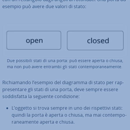
esempio può avere due valori di stato:
Due possibili stati di una porta: può essere aperta o chiusa,
ma non può avere entrambi gli stati con­tem­po­ra­nea­men­te.
Ri­chia­man­do l’esempio del diagramma di stato per rap­
pre­sen­ta­re gli stati di una porta, deve sempre essere
sod­di­sfat­ta la seguente con­di­zio­ne:
L’oggetto si trova sempre in uno dei ri­spet­ti­vi stati:
quindi la porta è aperta o chiusa, ma mai con­tem­po­
ra­nea­men­te aperta e chiusa.