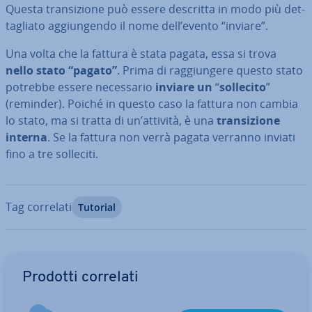
Questa tran­si­zio­ne può essere descritta in modo più det­
ta­glia­to ag­giun­gen­do il nome dell’evento “inviare”.
Una volta che la fattura è stata pagata, essa si trova
nello stato “pagato”
. Prima di rag­giun­ge­re questo stato
potrebbe essere ne­ces­sa­rio
inviare un
“
sollecito
”
(reminder). Poiché in questo caso la fattura non cambia
lo stato, ma si tratta di un’attività, è una
tran­si­zio­ne
interna
. Se la fattura non verrà pagata verranno inviati
fino a tre solleciti.
Tag correlati
Tutorial
Vai al menu prin­ci­pa­le
Prodotti correlati