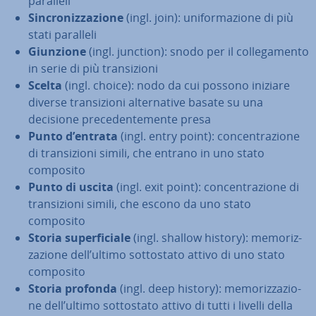
paralleli
Sin­cro­niz­za­zio­ne
(ingl. join): uni­for­ma­zio­ne di più
stati paralleli
Giunzione
(ingl. junction): snodo per il col­le­ga­men­to
in serie di più tran­si­zio­ni
Scelta
(ingl. choice): nodo da cui possono iniziare
diverse tran­si­zio­ni al­ter­na­ti­ve basate su una
decisione pre­ce­den­te­men­te presa
Punto d’entrata
(ingl. entry point): con­cen­tra­zio­ne
di tran­si­zio­ni simili, che entrano in uno stato
composito
Punto di uscita
(ingl. exit point): con­cen­tra­zio­ne di
tran­si­zio­ni simili, che escono da uno stato
composito
Storia su­per­fi­cia­le
(ingl. shallow history): me­mo­riz­
za­zio­ne dell’ultimo sot­to­sta­to attivo di uno stato
composito
Storia profonda
(ingl. deep history): me­mo­riz­za­zio­
ne dell’ultimo sot­to­sta­to attivo di tutti i livelli della