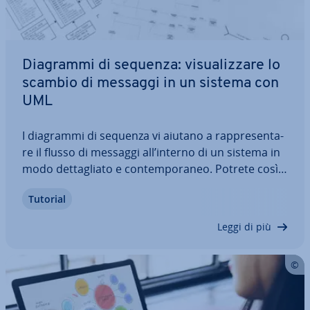
Diagrammi di sequenza: vi­sua­liz­za­re lo
scambio di messaggi in un sistema con
UML
I diagrammi di sequenza vi aiutano a rap­pre­sen­ta­
re il flusso di messaggi all’interno di un sistema in
modo det­ta­glia­to e con­tem­po­ra­neo. Potrete così
com­pren­de­re con esattezza un caso d’uso. Nella
Tutorial
pro­gram­ma­zio­ne orientata agli oggetti i
diagrammi di sequenza sono utili per…
Leggi di più