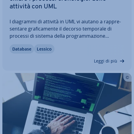
attività con UML
I diagrammi di attività in UML vi aiutano a rap­pre­
sen­ta­re gra­fi­ca­men­te il decorso temporale di
processi di sistema della pro­gram­ma­zio­ne
orientata agli oggetti. Essi mostrano quali azioni
Database
Lessico
avvengono e in quale sequenza per eseguire
un’attività. Con un diagramma pronto potete
Leggi di più
creare…