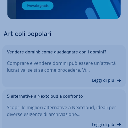
Articoli popolari
Vendere domini: come gua­da­gna­re con i domini?
Comprare e vendere domini può essere un'at­ti­vi­tà
lucrativa, se si sa come procedere. Vi…
Leggi di più
5 al­ter­na­ti­ve a Nextcloud a confronto
Scopri le migliori al­ter­na­ti­ve a Nextcloud, ideali per
diverse esigenze di ar­chi­via­zio­ne…
Leggi di più