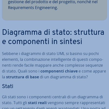
gestione del prodotto e del progetto, nonché nel
Re­qui­re­men­ts En­gi­nee­ring.
Diagramma di stato: struttura
e com­po­nen­ti in sintesi
Sebbene i diagrammi di stato UML si basino su pochi
elementi, la com­bi­na­zio­ne in­tel­li­gen­te di questi com­po­
nen­ti rende facile mappare anche complesse sequenze
di stato. Quali sono i
com­po­nen­ti chiave
e come appare
la
struttura di base
di un diagramma di stato?
Stati
Gli stati sono i com­po­nen­ti centrali di un diagramma di
stato. Tutti gli
stati reali
vengono sempre rap­pre­sen­ta­ti
con un ret­tan­go­lo dagli angoli ar­ro­ton­da­ti. Una porta ad