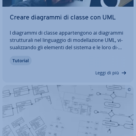
Creare diagrammi di classe con UML
I diagrammi di classe ap­par­ten­go­no ai diagrammi
strut­tu­ra­li nel lin­guag­gio di mo­del­la­zio­ne UML, vi­
sua­liz­zan­do gli elementi del sistema e le loro di­
pen­den­ze per i linguaggi di pro­gram­ma­zio­ne
Tutorial
orientati agli oggetti. Nel creare un diagramma di
classe è meglio attenersi alla…
Leggi di più