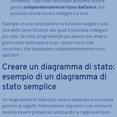
complessi. I vari stati secondari possono essere
gestiti
in­di­pen­den­te­men­te l’uno dall’altro
, ma
possono anche essere collegati tra loro.
Esempio: in uno smart­pho­ne la funzione sveglia è solo
una delle tante funzioni alle quali è possibile collegare
più stati. Se sono pro­gram­ma­ti più allarmi per diversi
giorni della settimana e orari, questi sono stati
secondari, che fun­zio­na­no in­di­pen­den­te­men­te l’uno
dall’altro.
Creare un diagramma di stato:
esempio di un diagramma di
stato semplice
Un diagramma di stato può essere applicato a una vasta
gamma di oggetti. Nell’esempio seguente i vari elementi
devono essere pre­sen­ta­ti uti­liz­zan­do la rap­pre­sen­ta­zio­