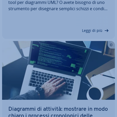
tool per diagrammi UML? O avete bisogno di uno
strumento per disegnare semplici schizzi e con­di­vi­
der­li ra­pi­da­men­te nel team? I programmi UML
offrono più di semplici template di diagrammi per
lo standard UML. Dai tool gratuiti…
Leggi di più
Diagrammi di attività: mostrare in modo
chiaro i processi cro­no­lo­gi­ci delle