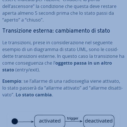
dell’ascensore” la con­di­zio­ne che questa deve restare
aperta almeno 5 secondi prima che lo stato passi da
“aperto” a “chiuso”.
Tran­si­zio­ne esterna: cam­bia­men­to di stato
Le tran­si­zio­ni, prese in con­si­de­ra­zio­ne nel seguente
esempio di un diagramma di stato UML, sono le co­sid­
det­te tran­si­zio­ni esterne. In questo caso la tran­si­zio­ne ha
come con­se­guen­za che l’
oggetto passa in un altro
stato
(entry/exit).
Esempio
: se l’allarme di una ra­dio­sve­glia viene attivato,
lo stato passerà da “allarme attivato” ad “allarme di­sat­ti­
va­to”.
Lo stato cambia
.