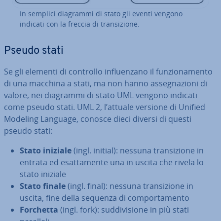
In semplici diagrammi di stato gli eventi vengono
indicati con la freccia di tran­si­zio­ne.
Pseudo stati
Se gli elementi di controllo in­fluen­za­no il fun­zio­na­men­to
di una macchina a stati, ma non hanno as­se­gna­zio­ni di
valore, nei diagrammi di stato UML vengono indicati
come pseudo stati. UML 2, l’attuale versione di Unified
Modeling Language, conosce dieci diversi di questi
pseudo stati:
Stato iniziale
(ingl. initial): nessuna tran­si­zio­ne in
entrata ed esat­ta­men­te una in uscita che rivela lo
stato iniziale
Stato finale
(ingl. final): nessuna tran­si­zio­ne in
uscita, fine della sequenza di com­por­ta­men­to
Forchetta
(ingl. fork): sud­di­vi­sio­ne in più stati