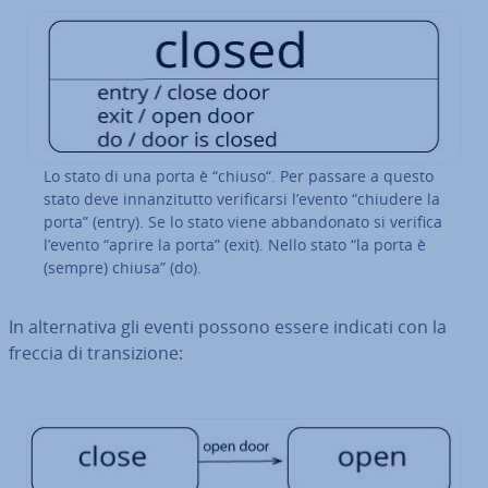
Lo stato di una porta è “chiuso“. Per passare a questo
stato deve in­nan­zi­tut­to ve­ri­fi­car­si l’evento “chiudere la
porta” (entry). Se lo stato viene ab­ban­do­na­to si verifica
l’evento “aprire la porta” (exit). Nello stato “la porta è
(sempre) chiusa” (do).
In al­ter­na­ti­va gli eventi possono essere indicati con la
freccia di tran­si­zio­ne: