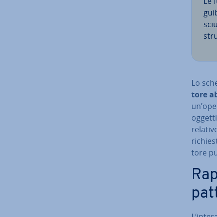
Le f
gui­
sciu
str
Lo sche
to­re a
un’ope­
oggetti
relati
richies
to­re p
Rap­
pat
L’in­te­