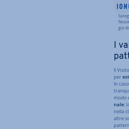
Spie­
fles­s
gio d
I v
pat
Il Visit
per
es
In caso
tran­qui
modo d
na­le
: 
nella c
altre s
patter