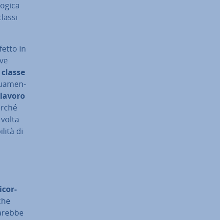
 logica
classi
fetto in
eve
 classe
gua­men­
lavoro
erché
 volta
li­tà di
­cor­
 che
sarebbe