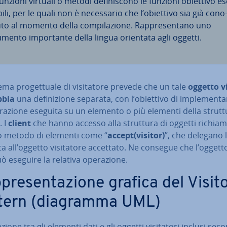
unzioni virtuali o metodi de­fi­ni­sco­no le funzioni obiettivo es
bi­li, per le quali non è ne­ces­sa­rio che l’obiettivo sia già co­no
­to al momento della com­pi­la­zio­ne. Rap­pre­sen­ta­no uno
umento im­por­tan­te della lingua orientata agli oggetti.
ma pro­get­tua­le di vi­si­ta­to­re prevede che un tale
oggetto vi­
bbia
una de­fi­ni­zio­ne separata, con l’obiettivo di im­ple­men­ta
ra­zio­ne eseguita su un elemento o più elementi della strutt
. I
client
che hanno accesso alla struttura di oggetti ri­chia­ma
vo metodo di elementi come “
accept(visitor)
”, che delegano 
ta all’oggetto vi­si­ta­to­re accettato. Ne consegue che l’oggetto v
uò eseguire la relativa ope­ra­zio­ne.
pre­sen­ta­zio­ne grafica del Visit
tern (diagramma UML)
ra­zio­ne tra gli elementi dati e gli oggetti vi­si­ta­to­ri inclusi sec