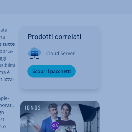
ca­ta
ha
Prodotti correlati
re tutte
­por­ta­
Cloud Server
ggi
­bi­li­tà
Scopri i pacchetti
ema è
liz­za­
­ple­
o­ra­ti,
ign
sti
n o