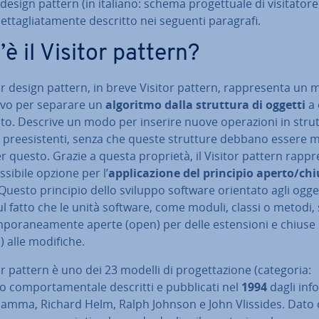
design pattern (in italiano: schema pro­get­tua­le di vi­si­ta­to­re
et­ta­glia­ta­men­te descritto nei seguenti paragrafi.
’è il Visitor pattern?
tor design pattern, in breve Visitor pattern, rap­pre­sen­ta un
u­ti­vo per separare un
algoritmo dalla struttura di oggetti
a 
to. Descrive un modo per inserire nuove ope­ra­zio­ni in stru
 pre­e­si­sten­ti, senza che queste strutture debbano essere mo­
er questo. Grazie a questa proprietà, il Visitor pattern rap­pre
sibile opzione per l’
ap­pli­ca­zio­ne del principio aperto/ch
Questo principio dello sviluppo software orientato agli ogget
l fatto che le unità software, come moduli, classi o metodi,
­po­ra­nea­men­te aperte (open) per delle esten­sio­ni e chiuse
) alle modifiche.
tor pattern è uno dei 23 modelli di pro­get­ta­zio­ne (categoria:
 com­por­ta­men­ta­le descritti e pub­bli­ca­ti nel
1994
dagli in­for
Gamma, Richard Helm, Ralph Johnson e John Vlissides. Dato 