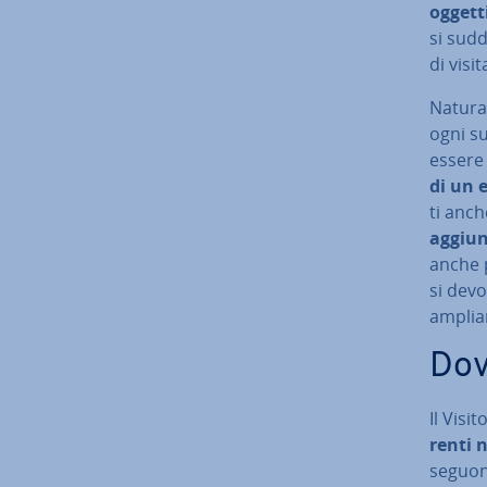
oggetti
si sudd
di vi­si­t
Na­tu­r
ogni s
essere 
di un 
ti anche
ag­giun
anche p
si devon
ampliar
Dove
Il Visit
ren­ti 
seguono