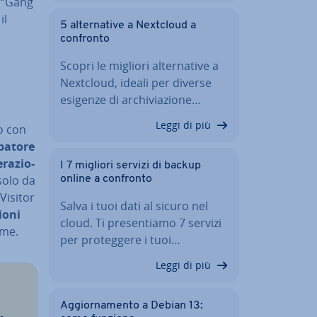
e “Gang
il
5 al­ter­na­ti­ve a Nextcloud a
confronto
Scopri le migliori al­ter­na­ti­ve a
Nextcloud, ideali per diverse
esigenze di ar­chi­via­zio­ne…
Leggi di più
ro con
pa­to­re
ra­zio­
I 7 migliori servizi di backup
 solo da
online a confronto
Visitor
Salva i tuoi dati al sicuro nel
ioni
cloud. Ti pre­sen­tia­mo 7 servizi
ime.
per pro­teg­ge­re i tuoi…
Leggi di più
Ag­gior­na­men­to a Debian 13: