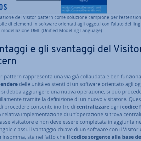
ga­zio­ne del Visitor pattern come soluzione campione per l’esten­sio­
i­bi­le di elementi in software orientati agli oggetti con l’aiuto del lin­
i mo­del­la­zio­ne UML (Unified Modeling Language)
antaggi e gli svantaggi del Visito
tern
or pattern rap­pre­sen­ta una via già col­lau­da­ta e ben fun­zio­na
tendere
delle unità esistenti di un software orientato agli og
 si debba ag­giun­ge­re una nuova ope­ra­zio­ne, si può proced
l­la­men­te tramite la de­fi­ni­zio­ne di un nuovo vi­si­ta­to­re. Que
i procedere consente inoltre di
cen­tra­liz­za­re
ogni
codice f
la relativa im­ple­men­ta­zio­ne di un’ope­ra­zio­ne si trova cen­tra
lasse vi­si­ta­to­re e non deve essere com­ple­ta­ta in aggiunta ne
ingole classi. Il vantaggio chiave di un software con il Visitor
n insomma, sta nel fatto che
il codice sorgente alla base de