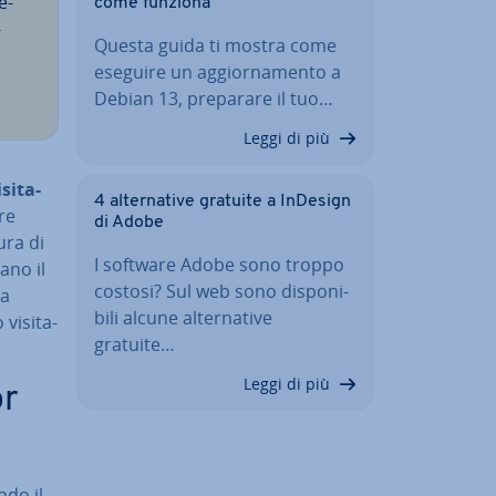
e­
come funziona
­
Questa guida ti mostra come
eseguire un ag­gior­na­men­to a
Debian 13, preparare il tuo…
Leggi di più
si­ta­
4 al­ter­na­ti­ve gratuite a InDesign
­re
di Adobe
ura di
I software Adobe sono troppo
­no il
costosi? Sul web sono di­spo­ni­
la
bi­li alcune al­ter­na­ti­ve
i­si­ta­
gratuite…
Leggi di più
or
ondo il