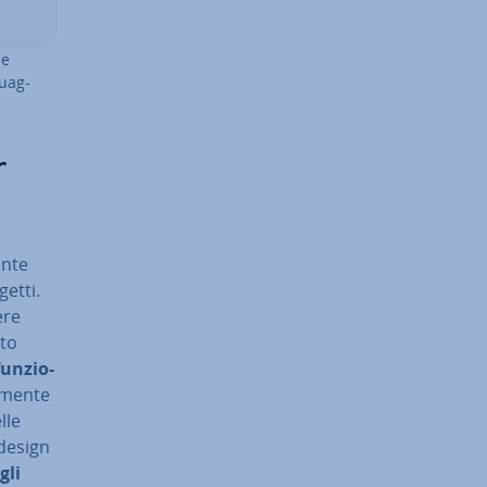
ne
guag­
r
n­te
getti.
ere
sto
un­zio­
l­men­te
lle
 design
gli