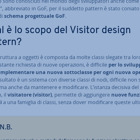
 sono co­no­sciu­ti nel mondo degli svi­lup­pa­to­ri anche com
”, ab­bre­via­to in GoF, per il suddetto pattern è stato coniato 
di
schema pro­get­tua­le GoF
.
l è lo scopo del Visitor design
tern?
truttura a oggetti è composta da molte classi slegate tra lo
tante richiesta di nuove ope­ra­zio­ni, è difficile
per lo svi­lup­
m­ple­men­ta­re una nuova sot­to­clas­se per ogni nuova ope­
 risultato è un sistema con diverse classi di nodi, difficile non
ma anche da mantenere e mo­di­fi­ca­re. L’istanza decisiva del 
, il
vi­si­ta­to­re (visitor)
, permette di ag­giun­ge­re
nuove funz
i
a una famiglia di classi, senza dover mo­di­fi­ca­re queste ult
N.B.