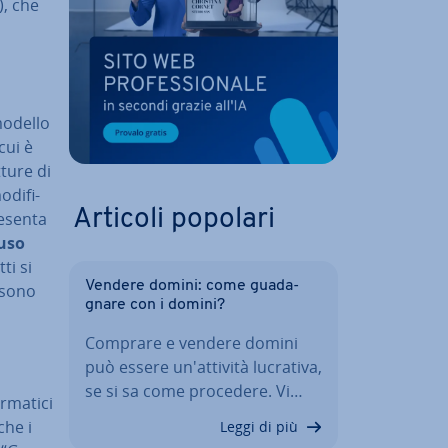
), che
 modello
cui è
tture di
di­fi­
Articoli popolari
­sen­ta
iuso
ti si
Vendere domini: come gua­da­
 sono
gna­re con i domini?
Comprare e vendere domini
può essere un'at­ti­vi­tà lucrativa,
se si sa come procedere. Vi…
­ma­ti­ci
che i
Leggi di più