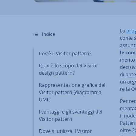
La
pro­
Indice
come so
assunto
le com
Cos’è il Visitor pattern?
men­to 
Qual è lo scopo del Visitor
decisivi
design pattern?
di pote
un argo
Rap­pre­sen­ta­zio­ne grafica del
re la O
Visitor pattern (diagramma
UML)
Per re
men­ta­z
I vantaggi e gli svantaggi del
i model
Visitor pattern
Patter
oltre 
Dove si utilizza il Visitor