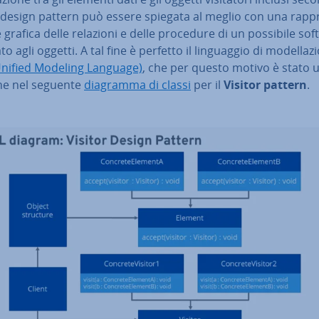
 design pattern può essere spiegata al meglio con una rap­pr
ne grafica delle relazioni e delle procedure di un possibile so
o agli oggetti. A tal fine è perfetto il lin­guag­gio di mo­del­la­zi
nified Modeling Language)
, che per questo motivo è stato uti­
he nel seguente
diagramma di classi
per il
Visitor pattern
.