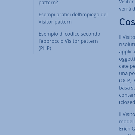
Visitor 
pattern?
verrà d
Esempi pratici dell’impiego del
Cos
Visitor pattern
Esempio di codice secondo
Il Visi
l’approccio Visitor pattern
ri­so­l
(PHP)
applica
oggetti
ca­te p
una pos
(OCP). 
basa su
con­tem
(closed
Il Visi
modello
Erich 