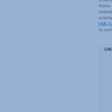
Visitor
ta­zio­
orientat
UML (U
to anc