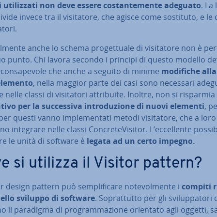
 uti­liz­za­ti non deve essere co­stan­te­men­te adeguato
. La
ivide invece tra il vi­si­ta­to­re, che agisce come sostituto, e le 
a­to­ri.
al­men­te anche lo schema pro­get­tua­le di vi­si­ta­to­re non è per
uo punto. Chi lavora secondo i principi di questo modello d
con­sa­pe­vo­le che anche a seguito di minime
modifiche alla
elemento
, nella maggior parte dei casi sono necessari ade­
 nelle classi di vi­si­ta­to­ri at­tri­bui­te. Inoltre, non si risparmia
­ti­vo per la suc­ces­si­va in­tro­du­zio­ne di nuovi elementi
, p
er questi vanno im­ple­men­ta­ti metodi vi­si­ta­to­re, che a loro
o integrare nelle classi Con­cre­te­Vi­si­tor. L’ec­cel­len­te pos­si­bi­
e le unità di software è
legata ad un certo impegno.
 si utilizza il Visitor pattern?
or design pattern può sem­pli­fi­ca­re no­te­vol­men­te i
compiti ri
nello sviluppo di software
. So­prat­tut­to per gli svi­lup­pa­to­ri
 il paradigma di pro­gram­ma­zio­ne orientato agli oggetti, 