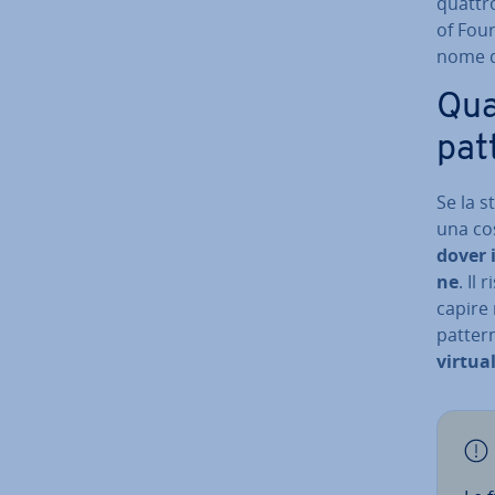
quattro
of Four
nome 
Qua
pat
Se la s
una cos
dover i
ne
. Il
capire 
pattern
virtual