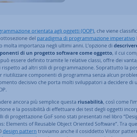
gram­ma­zio­ne orientata agli oggetti (OOP)
, che viene clas­si­fi­
t­to­se­zio­ne del
paradigma di pro­gram­ma­zio­ne im­pe­ra­ti­vo
 molta im­por­tan­za negli ultimi anni. L’opzione di
de­scri­ve­
­po­nen­ti di un progetto software come oggetto
, il cui com
può essere definito tramite le relative classi, offre dei vanta
 rispetto ad altri stili di pro­gram­ma­zio­ne. So­prat­tut­to la pos­si
r riu­ti­liz­za­re com­po­nen­ti di programma senza alcun probl
mento decisivo che porta molti svi­lup­pa­to­ri a decidere di uti­
OP.
ndere ancora più semplice questa
riu­sa­bi­li­tà
, così come l’im
io­ne e la pos­si­bi­li­tà di ef­fet­tua­re dei test degli oggetti in­cor­p
li di pro­get­ta­zio­ne GoF sono stati pre­sen­ta­ti nel libro “Des
ns: Elements of Reusable Object Oriented Software”
.
Tra que
20
design pattern
troviamo anche il co­sid­det­to Visitor patter