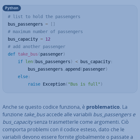
Python
# list to hold the passengers
bus_passengers 
=
[
]
# maximum number of passengers
bus_capacity 
=
12
# add another passenger
def
take_bus
(
passenger
)
if
len
(
bus_passengers
)
<
 bus_capacity
:
        bus_passengers
.
append
(
passenger
)
else
:
raise
 Exception
(
"Bus is full"
)
Anche se questo codice funziona, è
pro­ble­ma­ti­co
. La
funzione
take_bus
accede alle variabili
bus_pas­sen­gers e
bus_capacity
senza tra­smet­ter­le come argomenti. Ciò
comporta problemi con il codice esteso, dato che le
variabili devono essere fornite glo­bal­men­te o passate a