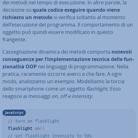
dei metodi nel tempo di ese­cu­zio­ne. In altre parole, la
decisione su
quale codice eseguire quando viene
richiesto un metodo
si verifica soltanto al momento
dell’ese­cu­zio­ne del programma. Il com­por­ta­men­to di un
oggetto può quindi essere mo­di­fi­ca­to in questo
frangente.
L’as­se­gna­zio­ne dinamica dei metodi comporta
notevoli
con­se­guen­ze per l’im­ple­men­ta­zio­ne tecnica delle fun­
zio­na­li­tà OOP
nei linguaggi di pro­gram­ma­zio­ne. Nella
pratica, raramente occorre averci a che fare. A ogni
modo, ana­liz­zia­mo un esempio. Mo­del­lia­mo la torcia
dello smart­pho­ne come un oggetto
fla­shlight
. Esso
reagisce ai messaggi
on, off e intensity
:
Ja­va­Script
// turn on flashlight
flashlight
.
on
(
)
// set flashlight intensity to 50%