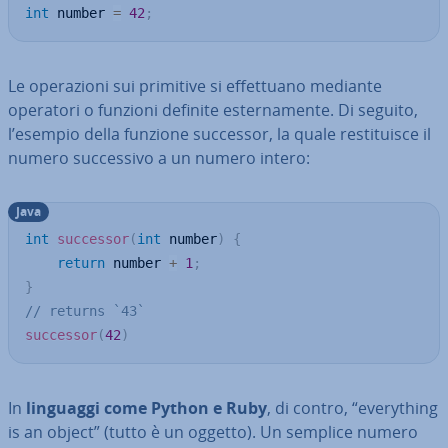
int
 number 
=
42
;
Le ope­ra­zio­ni sui primitive si ef­fet­tua­no mediante
operatori o funzioni definite ester­na­men­te. Di seguito,
l’esempio della funzione successor, la quale re­sti­tui­sce il
numero suc­ces­si­vo a un numero intero:
Java
int
successor
(
int
 number
)
{
return
 number 
+
1
;
}
// returns `43`
successor
(
42
)
In
linguaggi come Python e Ruby
, di contro, “eve­ry­thing
is an object” (tutto è un oggetto). Un semplice numero