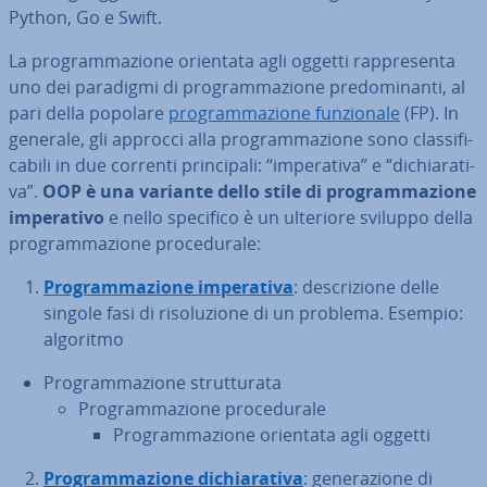
Python, Go e Swift.
La pro­gram­ma­zio­ne orientata agli oggetti rap­pre­sen­ta
uno dei paradigmi di pro­gram­ma­zio­ne pre­do­mi­nan­ti, al
pari della popolare
pro­gram­ma­zio­ne fun­zio­na­le
(FP). In
generale, gli approcci alla pro­gram­ma­zio­ne sono clas­si­fi­
ca­bi­li in due correnti prin­ci­pa­li: “im­pe­ra­ti­va” e “di­chia­ra­ti­
va”.
OOP è una variante dello stile di pro­gram­ma­zio­ne
im­pe­ra­ti­vo
e nello specifico è un ulteriore sviluppo della
pro­gram­ma­zio­ne pro­ce­du­ra­le:
Pro­gram­ma­zio­ne im­pe­ra­ti­va
: de­scri­zio­ne delle
singole fasi di ri­so­lu­zio­ne di un problema. Esempio:
algoritmo
Pro­gram­ma­zio­ne strut­tu­ra­ta
Pro­gram­ma­zio­ne pro­ce­du­ra­le
Pro­gram­ma­zio­ne orientata agli oggetti
Pro­gram­ma­zio­ne di­chia­ra­ti­va
: ge­ne­ra­zio­ne di