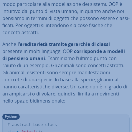
modo par­ti­co­la­re alla mo­del­la­zio­ne dei sistemi. OOP è
intuitivo dal punto di vista umano, in quanto anche noi
pensiamo in termini di oggetti che possono essere clas­si­
fi­ca­ti. Per oggetti si intendono sia cose fisiche che
concetti astratti.
Anche
l’ere­di­ta­rie­tà tramite gerarchie di classi
presente in molti linguaggi OOP
cor­ri­spon­de a modelli
di pensiero umani
. Esa­mi­nia­mo l’ultimo punto con
l’aiuto di un esempio. Gli animali sono concetti astratti.
Gli animali esistenti sono sempre ma­ni­fe­sta­zio­ni
concrete di una specie. In base alla specie, gli animali
hanno ca­rat­te­ri­sti­che diverse. Un cane non è in grado di
ar­ram­pi­car­si o di volare, quindi si limita a movimenti
nello spazio bi­di­men­sio­na­le:
Python
# abstract base class
class
Animal
(
)
: