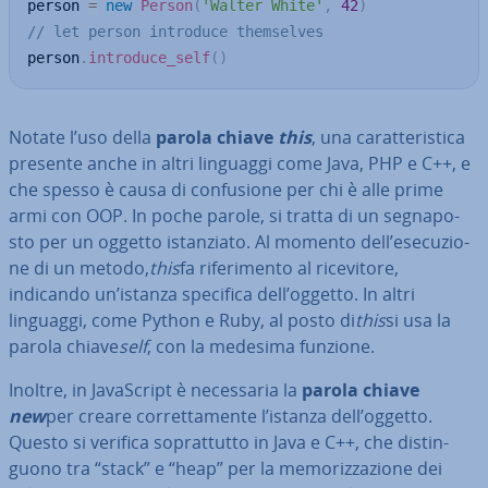
person 
=
new
Person
(
'Walter White'
,
42
)
// let person introduce themselves
person
.
introduce_self
(
)
Notate l’uso della
parola chiave
this
, una ca­rat­te­ri­sti­ca
presente anche in altri linguaggi come Java, PHP e C++, e
che spesso è causa di con­fu­sio­ne per chi è alle prime
armi con OOP. In poche parole, si tratta di un se­gna­po­
sto per un oggetto istan­zia­to. Al momento dell’ese­cu­zio­
ne di un metodo,
this
fa ri­fe­ri­men­to al ri­ce­vi­to­re,
indicando un’istanza specifica dell’oggetto. In altri
linguaggi, come Python e Ruby, al posto di
this
si usa la
parola chiave
self
, con la medesima funzione.
Inoltre, in Ja­va­Script è ne­ces­sa­ria la
parola chiave
new
per creare cor­ret­ta­men­te l’istanza dell’oggetto.
Questo si verifica so­prat­tut­to in Java e C++, che di­stin­
guo­no tra “stack” e “heap” per la me­mo­riz­za­zio­ne dei