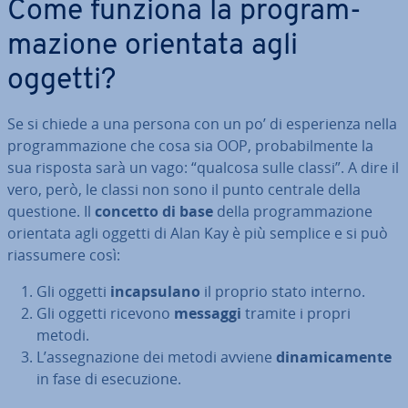
Come funziona la pro­gram­
ma­zio­ne orientata agli
oggetti?
Se si chiede a una persona con un po’ di espe­rien­za nella
pro­gram­ma­zio­ne che cosa sia OOP, pro­ba­bil­men­te la
sua risposta sarà un vago: “qualcosa sulle classi”. A dire il
vero, però, le classi non sono il punto centrale della
questione. Il
concetto di base
della pro­gram­ma­zio­ne
orientata agli oggetti di Alan Kay è più semplice e si può
rias­su­me­re così:
Gli oggetti
in­cap­su­la­no
il proprio stato interno.
Gli oggetti ricevono
messaggi
tramite i propri
metodi.
L’as­se­gna­zio­ne dei metodi avviene
di­na­mi­ca­men­te
in fase di ese­cu­zio­ne.