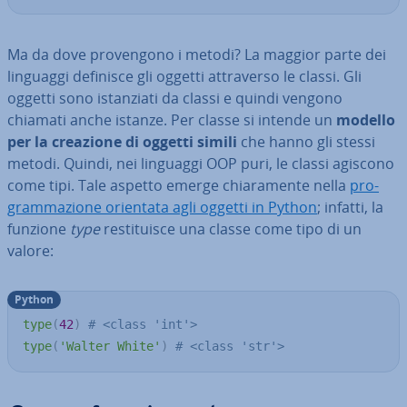
Ma da dove pro­ven­go­no i metodi? La maggior parte dei
linguaggi definisce gli oggetti at­tra­ver­so le classi. Gli
oggetti sono istan­zia­ti da classi e quindi vengono
chiamati anche istanze. Per classe si intende un
modello
per la creazione di oggetti simili
che hanno gli stessi
metodi. Quindi, nei linguaggi OOP puri, le classi agiscono
come tipi. Tale aspetto emerge chia­ra­men­te nella
pro­
gram­ma­zio­ne orientata agli oggetti in Python
; infatti, la
funzione
type
re­sti­tui­sce una classe come tipo di un
valore:
Python
type
(
42
)
# <class 'int'>
type
(
'Walter White'
)
# <class 'str'>