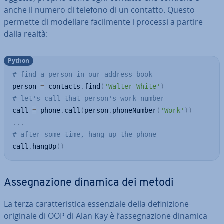
anche il numero di telefono di un contatto. Questo
permette di modellare fa­cil­men­te i processi a partire
dalla realtà:
Python
# find a person in our address book
person 
=
 contacts
.
find
(
'Walter White'
)
# let's call that person's work number
call 
=
 phone
.
call
(
person
.
phoneNumber
(
'Work'
)
)
.
.
.
# after some time, hang up the phone
call
.
hangUp
(
)
As­se­gna­zio­ne dinamica dei metodi
La terza ca­rat­te­ri­sti­ca es­sen­zia­le della de­fi­ni­zio­ne
originale di OOP di Alan Kay è l’as­se­gna­zio­ne dinamica