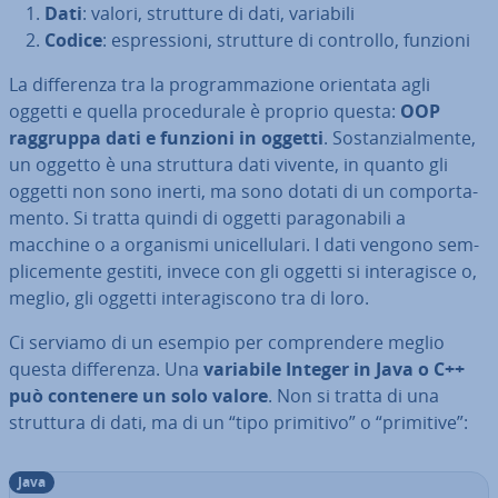
Dati
: valori, strutture di dati, variabili
Codice
: espres­sio­ni, strutture di controllo, funzioni
La dif­fe­ren­za tra la pro­gram­ma­zio­ne orientata agli
oggetti e quella pro­ce­du­ra­le è proprio questa:
OOP
raggruppa dati e funzioni in oggetti
. So­stan­zial­men­te,
un oggetto è una struttura dati vivente, in quanto gli
oggetti non sono inerti, ma sono dotati di un com­por­ta­
men­to. Si tratta quindi di oggetti pa­ra­go­na­bi­li a
macchine o a organismi uni­cel­lu­la­ri. I dati vengono sem­
pli­ce­men­te gestiti, invece con gli oggetti si in­te­ra­gi­sce o,
meglio, gli oggetti in­te­ra­gi­sco­no tra di loro.
Ci serviamo di un esempio per com­pren­de­re meglio
questa dif­fe­ren­za. Una
variabile Integer in Java o C++
può contenere un solo valore
. Non si tratta di una
struttura di dati, ma di un “tipo primitivo” o “primitive”:
Java