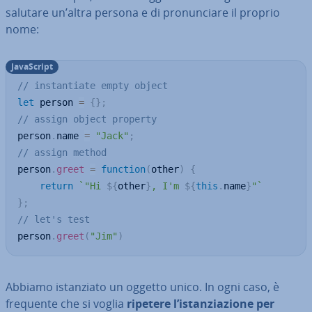
salutare un’altra persona e di pro­nun­cia­re il proprio
nome:
Ja­va­Script
// instantiate empty object
let
 person 
=
{
}
;
// assign object property
person
.
name 
=
"Jack"
;
// assign method
person
.
greet
=
function
(
other
)
{
return
`
"Hi 
${
other
}
, I'm 
${
this
.
name
}
"
`
}
;
// let's test
person
.
greet
(
"Jim"
)
Abbiamo istan­zia­to un oggetto unico. In ogni caso, è
frequente che si voglia
ripetere l’istan­zia­zio­ne per