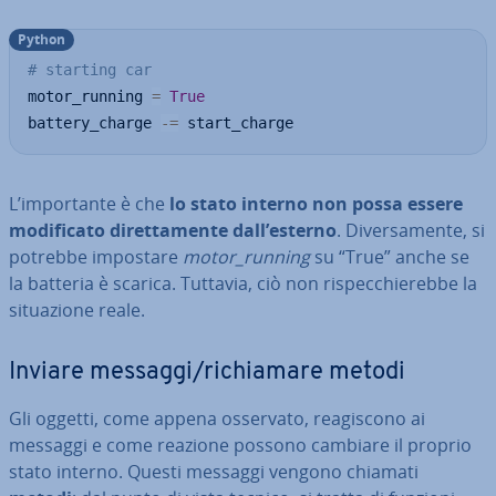
Python
# starting car
motor_running 
=
True
battery_charge 
-=
 start_charge
L’im­por­tan­te è che
lo stato interno non possa essere
mo­di­fi­ca­to di­ret­ta­men­te dall’esterno
. Di­ver­sa­men­te, si
potrebbe impostare
motor_running
su “True” anche se
la batteria è scarica. Tuttavia, ciò non ri­spec­chie­reb­be la
si­tua­zio­ne reale.
Inviare messaggi/ri­chia­ma­re metodi
Gli oggetti, come appena osservato, rea­gi­sco­no ai
messaggi e come reazione possono cambiare il proprio
stato interno. Questi messaggi vengono chiamati