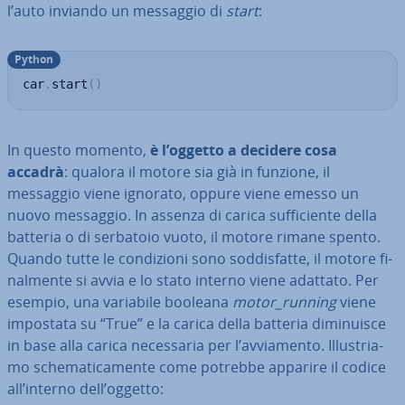
l’auto inviando un messaggio di
start
:
Python
car
.
start
(
)
In questo momento,
è l’oggetto a decidere cosa
accadrà
: qualora il motore sia già in funzione, il
messaggio viene ignorato, oppure viene emesso un
nuovo messaggio. In assenza di carica suf­fi­cien­te della
batteria o di serbatoio vuoto, il motore rimane spento.
Quando tutte le con­di­zio­ni sono sod­di­sfat­te, il motore fi­
nal­men­te si avvia e lo stato interno viene adattato. Per
esempio, una variabile booleana
motor_running
viene
impostata su “True” e la carica della batteria di­mi­nui­sce
in base alla carica ne­ces­sa­ria per l’av­via­men­to. Il­lu­stria­
mo sche­ma­ti­ca­men­te come potrebbe apparire il codice
all’interno dell’oggetto: