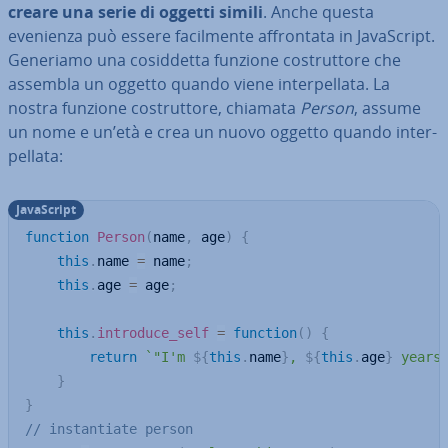
creare una serie di oggetti simili
. Anche questa
evenienza può essere fa­cil­men­te af­fron­ta­ta in Ja­va­Script.
Generiamo una co­sid­det­ta funzione co­strut­to­re che
assembla un oggetto quando viene in­ter­pel­la­ta. La
nostra funzione co­strut­to­re, chiamata
Person
, assume
un nome e un’età e crea un nuovo oggetto quando in­ter­
pel­la­ta:
Ja­va­Script
function
Person
(
name
,
 age
)
{
this
.
name 
=
 name
;
this
.
age 
=
 age
;
this
.
introduce_self
=
function
(
)
{
return
`
"I'm 
${
this
.
name
}
, 
${
this
.
age
}
 years
}
}
// instantiate person