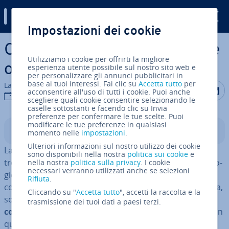
Digital Guide
Impostazioni dei cookie
Vai al contenuto prin­ci­pa­le
Che cos’è la pro­gram­ma­zio­ne
Utilizziamo i cookie per offrirti la migliore
orientata agli oggetti (OOP)?
esperienza utente possibile sul nostro sito web e
per personalizzare gli annunci pubblicitari in
base ai tuoi interessi. Fai clic su
Accetta tutto
per
La redazione di IONOS
Condividi 
Condiv
C
acconsentire all'uso di tutti i cookie. Puoi anche
06 ott 2023
scegliere quali cookie consentire selezionando le
caselle sottostanti e facendo clic su Invia
preferenze per confermare le tue scelte. Puoi
modificare le tue preferenze in qualsiasi
Indice
momento nelle
impostazioni
.
Ulteriori informazioni sul nostro utilizzo dei cookie
La pro­gram­ma­zio­ne orientata agli oggetti (OOP) ha
sono disponibili nella nostra
politica sui cookie
e
trovato ap­pli­ca­zio­ne ovunque: questo genere di tec­no­lo­
nella nostra
politica sulla privacy
. I cookie
necessari verranno utilizzati anche se selezioni
gie è infatti impiegato sia per scrivere sistemi operativi
Rifiuta
.
così come software com­mer­cia­li e open source. Tuttavia,
Cliccando su "
Accetta tutto
", accetti la raccolta e la
solo quando un
progetto raggiunge un certo livello di
trasmissione dei tuoi dati a paesi terzi.
com­ples­si­tà i vantaggi dell’OOP diventano evidenti
. In
questo senso, lo stile di pro­gram­ma­zio­ne orientato agli