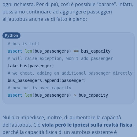
ogni richiesta. Per di più, così è possibile “barare”. Infatti,
possiamo con­ti­nua­re ad ag­giun­ge­re pas­seg­ge­ri
all’autobus anche se di fatto è pieno:
Python
# bus is full
assert
len
(
bus_passengers
)
==
# will raise exception, won't add passenger
take_bus
(
passenger
)
# we cheat, adding an additional passenger directly
bus_passengers
.
append
(
passenger
)
# now bus is over capacity
assert
len
(
bus_passengers
)
>
 bus_capacity
Nulla ci impedisce, inoltre, di aumentare la capacità
dell’autobus. Ciò
viola però le ipotesi sulla realtà fisica
,
perché la capacità fisica di un autobus esistente è