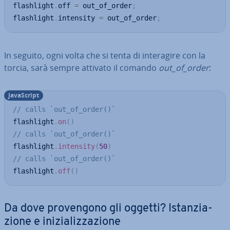
flashlight
.
off 
=
 out_of_order
;
flashlight
.
intensity 
=
 out_of_order
;
In seguito, ogni volta che si tenta di in­te­ra­gi­re con la
torcia, sarà sempre attivato il comando
out_of_order
:
Ja­va­Script
// calls `out_of_order()`
flashlight
.
on
(
)
// calls `out_of_order()`
flashlight
.
intensity
(
50
)
// calls `out_of_order()`
flashlight
.
off
(
)
Da dove pro­ven­go­no gli oggetti? Istan­zia­
zio­ne e ini­zia­liz­za­zio­ne