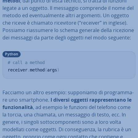
metodi
; dal punto di vista tecnico, si tratta di funzioni
legate a un oggetto. Il messaggio comprende il nome del
metodo ed even­tual­men­te altri argomenti. Un oggetto
che riceve è chiamato ri­ce­vi­to­re (“receiver” in inglese).
Possiamo rias­su­me­re lo schema generale della ricezione
dei messaggi da parte degli oggetti nel modo seguente:
Python
# call a method
receiver
.
method
(
args
)
Facciamo un altro esempio: sup­po­nia­mo di pro­gram­ma­
re uno smart­pho­ne.
I diversi oggetti rap­pre­sen­ta­no le
fun­zio­na­li­tà
, ad esempio le funzioni del telefono come
la torcia, una chiamata, un messaggio di testo, ecc. In
genere, i singoli sot­to­com­po­nen­ti sono a loro volta
modellati come oggetti. Di con­se­guen­za, la rubrica è un
oggetto, proprio come ogni contatto che contiene e