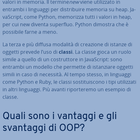
valori in memoria. Il termine
new
viene uti­liz­za­to in
entrambi i linguaggi per di­stri­bui­re memoria su heap. Ja­
va­Script, come Python, memorizza tutti i valori in heap,
per cui new diventa superfluo. Python dimostra che è
possibile farne a meno.
La terza e più diffusa modalità di creazione di istanze di
oggetti prevede l’uso di
classi
. La classe gioca un ruolo
simile a quello di un co­strut­to­re in Ja­va­Script: sono
entrambi un modello che permette di istan­zia­re oggetti
simili in caso di necessità. Al tempo stesso, in linguaggi
come Python e Ruby, le classi so­sti­tui­sco­no i tipi uti­liz­za­ti
in altri linguaggi. Più avanti ri­por­te­re­mo un esempio di
classe.
Quali sono i vantaggi e gli
svantaggi di OOP?