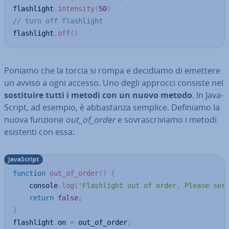
flashlight
.
intensity
(
50
)
// turn off flashlight
flashlight
.
off
(
)
Poniamo che la torcia si rompa e decidiamo di emettere
un avviso a ogni accesso. Uno degli approcci consiste nel
so­sti­tui­re tutti i metodi con un nuovo metodo
. In Ja­va­
Script, ad esempio, è ab­ba­stan­za semplice. Definiamo la
nuova funzione
out_of_order
e so­vra­scri­via­mo i metodi
esistenti con essa:
Ja­va­Script
function
out_of_order
(
)
{
    console
.
log
(
'Flashlight out of order. Please ser
return
false
;
}
flashlight
.
on 
=
 out_of_order
;