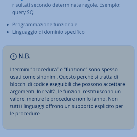
risultati secondo de­ter­mi­na­te regole. Esempio:
query SQL
Pro­gram­ma­zio­ne fun­zio­na­le
Lin­guag­gio di dominio specifico
N.B.
I termini “procedura” e “funzione” sono spesso
usati come sinonimi. Questo perché si tratta di
blocchi di codice ese­gui­bi­li che possono accettare
argomenti. In realtà, le funzioni re­sti­tui­sco­no un
valore, mentre le procedure non lo fanno. Non
tutti i linguaggi offrono un supporto esplicito per
le procedure.