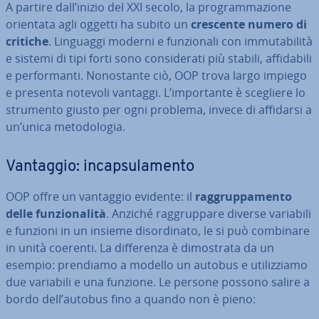
A partire dall’inizio del XXI secolo, la pro­gram­ma­zio­ne
orientata agli oggetti ha subito un
crescente numero di
critiche
. Linguaggi moderni e fun­zio­na­li con im­mu­ta­bi­li­tà
e sistemi di tipi forti sono con­si­de­ra­ti più stabili, af­fi­da­bi­li
e per­for­man­ti. No­no­stan­te ciò, OOP trova largo impiego
e presenta notevoli vantaggi. L’im­por­tan­te è scegliere lo
strumento giusto per ogni problema, invece di affidarsi a
un’unica me­to­do­lo­gia.
Vantaggio: in­cap­su­la­men­to
OOP offre un vantaggio evidente: il
rag­grup­pa­men­to
delle fun­zio­na­li­tà
. Anziché rag­grup­pa­re diverse variabili
e funzioni in un insieme di­sor­di­na­to, le si può combinare
in unità coerenti. La dif­fe­ren­za è di­mo­stra­ta da un
esempio: prendiamo a modello un autobus e uti­liz­zia­mo
due variabili e una funzione. Le persone possono salire a
bordo dell’autobus fino a quando non è pieno: