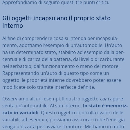
Ap­pro­fon­dia­mo di seguito questi tre punti critici.
Gli oggetti in­cap­su­la­no il proprio stato
interno
Al fine di com­pren­de­re cosa si intenda per in­cap­su­la­
men­to, adottiamo l’esempio di un’au­to­mo­bi­le. Un’auto
ha un de­ter­mi­na­to stato, stabilito ad esempio dalla per­
cen­tua­le di carica della batteria, dal livello di car­bu­ran­te
nel serbatoio, dal fun­zio­na­men­to o meno del motore.
Rap­pre­sen­tan­do un’auto di questo tipo come un
oggetto, le proprietà interne do­vreb­be­ro poter essere
mo­di­fi­ca­te solo tramite in­ter­fac­ce definite.
Os­ser­via­mo alcuni esempi. Il nostro oggetto
car
rap­pre­
sen­ta un’au­to­mo­bi­le. Al suo interno,
lo stato è me­mo­riz­
za­to in variabili
. Questo oggetto controlla i valori delle
variabili; ad esempio, possiamo as­si­cu­rar­ci che l’energia
venga uti­liz­za­ta per avviare il motore. Mettiamo in moto