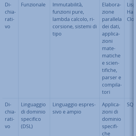
Di­
Fun­zio­na­le
Im­mu­ta­bi­li­tà,
Ela­bo­ra­
Lisp
chia­
funzioni pure,
zio­ne
Hask
ra­ti­
lambda calcolo, ri­
parallela
Clo
vo
cor­sio­ne, sistemi di
dei dati,
tipo
ap­pli­ca­
zio­ni
ma­te­
ma­ti­che
e scien­
ti­fi­che,
parser e
com­pi­la­
to­ri
Di­
Lin­guag­gio
Lin­guag­gio espres­
Ap­pli­ca­
SQL
chia­
di dominio
si­vo e ampio
zio­ni di
ra­ti­
specifico
dominio
vo
(DSL)
spe­ci­fi­
che