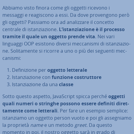
Abbiamo visto finora come gli oggetti ricevono i
messaggi e rea­gi­sco­no a essi. Da dove pro­ven­go­no però
gli oggetti? Passiamo ora ad ana­liz­za­re il concetto
centrale di istan­zia­zio­ne.
L’istan­zia­zio­ne è il processo
tramite il quale un oggetto prende vita
. Nei vari
linguaggi OOP esistono diversi mec­ca­ni­smi di istan­zia­zio­
ne. So­li­ta­men­te si ricorre a uno o più dei seguenti mec­
ca­ni­smi:
De­fi­ni­zio­ne per
oggetto letterale
Istan­zia­zio­ne con
funzione co­strut­to­re
Istan­zia­zio­ne da una
classe
Sotto questo aspetto, Ja­va­Script spicca perché
oggetti
quali numeri o stringhe possono essere definiti di­ret­
ta­men­te come letterali
. Per fare un esempio semplice:
istan­zia­mo un oggetto person vuoto e poi gli as­se­gnia­mo
la proprietà
name
e un metodo
greet
. Da questo
momento in poi, il nostro oggetto sarà in grado di