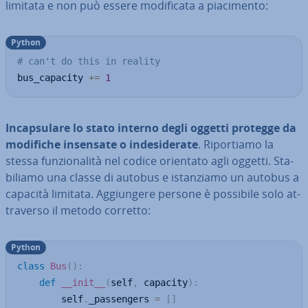
limitata e non può essere mo­di­fi­ca­ta a pia­ci­men­to:
Python
# can't do this in reality
bus_capacity 
+=
1
In­cap­su­la­re lo stato interno degli oggetti protegge da
modifiche insensate o in­de­si­de­ra­te
. Ri­por­tia­mo la
stessa fun­zio­na­li­tà nel codice orientato agli oggetti. Sta­
bi­lia­mo una classe di autobus e istan­zia­mo un autobus a
capacità limitata. Ag­giun­ge­re persone è possibile solo at­
tra­ver­so il metodo corretto:
Python
class
Bus
(
)
:
def
__init__
(
self
,
 capacity
)
:
        self
.
_passengers 
=
[
]