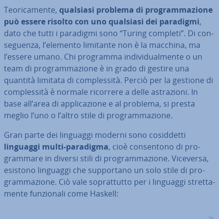
Teo­ri­ca­men­te,
qualsiasi problema di pro­gram­ma­zio­ne
può essere risolto con uno qualsiasi dei paradigmi
,
dato che tutti i paradigmi sono “Turing completi”. Di con­
se­guen­za, l’elemento limitante non è la macchina, ma
l’essere umano. Chi programma in­di­vi­dual­men­te o un
team di pro­gram­ma­zio­ne è in grado di gestire una
quantità limitata di com­ples­si­tà. Perciò per la gestione di
com­ples­si­tà è normale ricorrere a delle astra­zio­ni. In
base all’area di ap­pli­ca­zio­ne e al problema, si presta
meglio l’uno o l’altro stile di pro­gram­ma­zio­ne.
Gran parte dei linguaggi moderni sono co­sid­det­ti
linguaggi multi-paradigma
, cioè con­sen­to­no di pro­
gram­ma­re in diversi stili di pro­gram­ma­zio­ne. Viceversa,
esistono linguaggi che sup­por­ta­no un solo stile di pro­
gram­ma­zio­ne. Ciò vale so­prat­tut­to per i linguaggi stret­ta­
men­te fun­zio­na­li come Haskell: