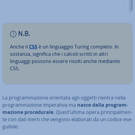
N.B.
Anche il
CSS
è un lin­guag­gio Turing completo. In
sostanza, significa che i calcoli scritti in altri
linguaggi possono essere risolti anche mediante
CSS.
La pro­gram­ma­zio­ne orientata agli oggetti rientra nella
pro­gram­ma­zio­ne im­pe­ra­ti­va ma
nasce dalla pro­gram­
ma­zio­ne pro­ce­du­ra­le
. Quest’ultima opera prin­ci­pal­men­
te con dati inerti che vengono elaborati da un codice ese­
gui­bi­le: