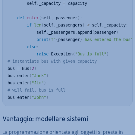
        self
.
_capacity 
=
 capacity

def
enter
(
self
,
 passenger
)
:
if
len
(
self
.
_passengers
)
<
 self
.
_capacity
:
            self
.
_passengers
.
append
(
passenger
)
print
(
f"
{
passenger
}
 has entered the bus"
else
:
raise
 Exception
(
"Bus is full"
)
# instantiate bus with given capacity
bus 
=
 Bus
(
2
)
bus
.
enter
(
"Jack"
)
bus
.
enter
(
"Jim"
)
# will fail, bus is full
bus
.
enter
(
"John"
)
Vantaggio: modellare sistemi
La pro­gram­ma­zio­ne orientata agli oggetti si presta in