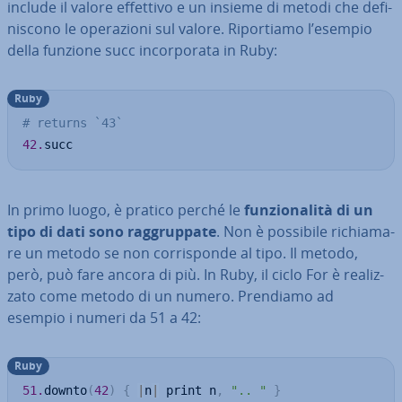
include il valore effettivo e un insieme di metodi che de­fi­
ni­sco­no le ope­ra­zio­ni sul valore. Ri­por­tia­mo l’esempio
della funzione succ in­cor­po­ra­ta in Ruby:
Ruby
# returns `43`
42.
succ
In primo luogo, è pratico perché le
fun­zio­na­li­tà di un
tipo di dati sono rag­grup­pa­te
. Non è possibile ri­chia­ma­
re un metodo se non cor­ri­spon­de al tipo. Il metodo,
però, può fare ancora di più. In Ruby, il ciclo For è rea­liz­
za­to come metodo di un numero. Prendiamo ad
esempio i numeri da 51 a 42:
Ruby
51.
downto
(
42
)
{
|
n
|
 print n
,
".. "
}