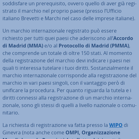
sod­di­sfa­re un pre­re­qui­si­to, ovvero quello di aver già re­gi­
stra­to il marchio nel proprio paese (presso l’Ufficio
italiano Brevetti e Marchi nel caso delle imprese italiane).
Un marchio in­ter­na­zio­na­le re­gi­stra­to può essere
richiesto per tutti quei paesi che ade­ri­sco­no all’
Accordo
di Madrid (MMA)
e/o al
Pro­to­col­lo di Madrid (PMMA)
,
che comprende un totale di oltre 150 stati. Al momento
della re­gi­stra­zio­ne del marchio devi indicare i paesi nei
quali ti interessa tutelare i tuoi diritti. So­stan­zial­men­te il
marchio in­ter­na­zio­na­le cor­ri­spon­de alla re­gi­stra­zio­ne del
marchio in vari paesi singoli, con il vantaggio però di
unificare la procedura. Per quanto riguarda la tutela e i
diritti connessi alla re­gi­stra­zio­ne di un marchio in­ter­na­
zio­na­le, sono gli stessi di quelli a livello nazionale o co­mu­
ni­ta­rio.
La richiesta di re­gi­stra­zio­ne va fatta presso la
WIPO
di
Ginevra (nota anche come
OMPI, Or­ga­niz­za­zio­ne