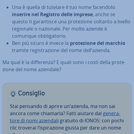
Una è quella di tutelare il tuo nome facendolo
inserire nel Registro delle imprese
, anche se
questo ti ga­ran­ti­sce una pro­te­zio­ne soltanto a livello
regionale o nazionale. Per molte aziende è
comunque ob­bli­ga­to­rio.
Ben più sicuro è invece la
pro­te­zio­ne del marchio
tramite re­gi­stra­zio­ne del nome dell’azienda.
Ma qual è la dif­fe­ren­za? E quali sono i costi della pro­te­
zio­ne del nome aziendale?
Consiglio
Stai pensando di aprire un’azienda, ma non sai
ancora come chiamarla? Fatti aiutare dal
ge­ne­ra­
to­re di nomi aziendali
gratuito di IONOS: con pochi
clic troverai l’ispi­ra­zio­ne giusta per dare un nome