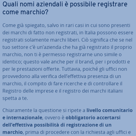
Quali nomi aziendali è possibile re­gi­stra­re
come marchio?
Come già spiegato, salvo in rari casi in cui sono presenti
dei marchi di fatto non re­gi­stra­ti, in Italia possono essere
re­gi­stra­ti solamente marchi liberi. Ciò significa che se nel
tuo settore c’è un’azienda che ha già re­gi­stra­to il proprio
marchio, non ti è permesso re­gi­strar­ne uno simile o
identico; questo vale anche per il brand, per i prodotti e
per le pre­sta­zio­ni offerte. Tuttavia, poiché gli uffici non
prov­ve­do­no alla verifica dell’effettiva presenza di un
marchio, il compito di fare ricerche e di con­trol­la­re il
Registro delle imprese e il registro dei marchi italiani
spetta a te.
Chia­ra­men­te la questione si ripete a
livello co­mu­ni­ta­rio
e in­ter­na­zio­na­le
, ovvero è
ob­bli­ga­to­rio ac­cer­tar­si
dell’effettiva pos­si­bi­li­tà di re­gi­stra­zio­ne di un
marchio
, prima di procedere con la richiesta agli uffici e