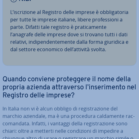
L’iscri­zio­ne al Registro delle imprese è ob­bli­ga­to­ria
per tutte le imprese italiane, libere pro­fes­sio­ni a
parte. Difatti tale registro è pra­ti­ca­men­te
l’anagrafe delle imprese dove si trovano tutti i dati
relativi, in­di­pen­den­te­men­te dalla forma giuridica e
dal settore economico dell’attività svolta.
Quando conviene pro­teg­ge­re il nome della
propria azienda at­tra­ver­so l’in­se­ri­men­to nel
Registro delle imprese?
In Italia non vi è alcun obbligo di re­gi­stra­zio­ne del
marchio aziendale, ma è una procedura cal­da­men­te rac­
co­man­da­ta. Infatti, i vantaggi della re­gi­stra­zio­ne sono
chiari: oltre a metterti nelle con­di­zio­ni di impedire a
chiunque altro di usare o re­gi­stra­re un marchio simile o