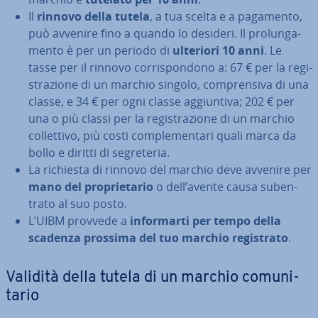
Il
rinnovo della tutela
, a tua scelta e a pagamento,
può avvenire fino a quando lo desideri. Il pro­lun­ga­
men­to è per un periodo di
ulteriori 10 anni
. Le
tasse per il rinnovo cor­ri­spon­do­no a: 67 € per la re­gi­
stra­zio­ne di un marchio singolo, com­pren­si­va di una
classe, e 34 € per ogni classe ag­giun­ti­va; 202 € per
una o più classi per la re­gi­stra­zio­ne di un marchio
col­let­ti­vo, più costi com­ple­men­ta­ri quali marca da
bollo e diritti di se­gre­te­ria.
La richiesta di rinnovo del marchio deve avvenire per
mano del pro­prie­ta­rio
o dell’avente causa su­ben­
tra­to al suo posto.
L’UIBM provvede a
in­for­mar­ti per tempo della
scadenza prossima del tuo marchio re­gi­stra­to
.
Validità della tutela di un marchio co­mu­ni­
ta­rio