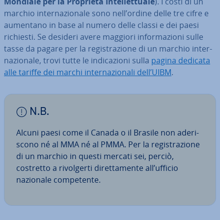
Mondiale per la Proprietà In­tel­let­tua­le
). I costi di un
marchio in­ter­na­zio­na­le sono nell’ordine delle tre cifre e
aumentano in base al numero delle classi e dei paesi
richiesti. Se desideri avere maggiori in­for­ma­zio­ni sulle
tasse da pagare per la re­gi­stra­zio­ne di un marchio in­ter­
na­zio­na­le, trovi tutte le in­di­ca­zio­ni sulla
pagina dedicata
alle tariffe dei marchi in­ter­na­zio­na­li dell’UIBM
.
N.B.
Alcuni paesi come il Canada o il Brasile non ade­ri­
sco­no né al MMA né al PMMA. Per la re­gi­stra­zio­ne
di un marchio in questi mercati sei, perciò,
costretto a ri­vol­ger­ti di­ret­ta­men­te all’ufficio
nazionale com­pe­ten­te.