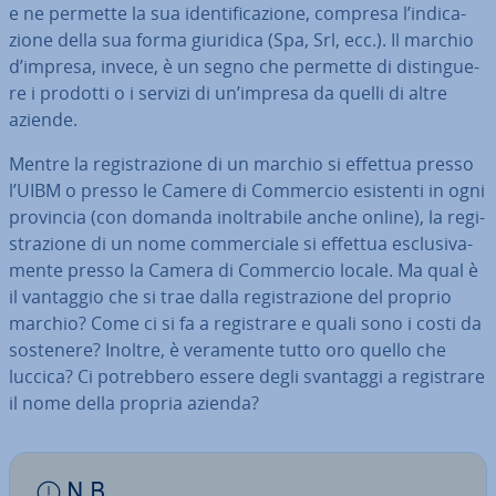
e ne permette la sua iden­ti­fi­ca­zio­ne, compresa l’in­di­ca­
zio­ne della sua forma giuridica (Spa, Srl, ecc.). Il marchio
d’impresa, invece, è un segno che permette di di­stin­gue­
re i prodotti o i servizi di un’impresa da quelli di altre
aziende.
Mentre la re­gi­stra­zio­ne di un marchio si effettua presso
l’UIBM o presso le Camere di Commercio esistenti in ogni
provincia (con domanda inol­tra­bi­le anche online), la re­gi­
stra­zio­ne di un nome com­mer­cia­le si effettua esclu­si­va­
men­te presso la Camera di Commercio locale. Ma qual è
il vantaggio che si trae dalla re­gi­stra­zio­ne del proprio
marchio? Come ci si fa a re­gi­stra­re e quali sono i costi da
sostenere? Inoltre, è veramente tutto oro quello che
luccica? Ci po­treb­be­ro essere degli svantaggi a re­gi­stra­re
il nome della propria azienda?
N.B.