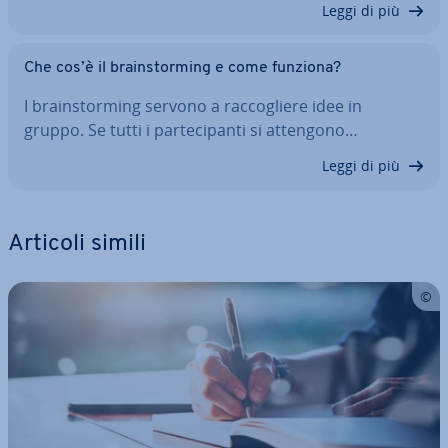
Leggi di più
Che cos’è il brain­stor­ming e come funziona?
I brain­stor­ming servono a rac­co­glie­re idee in
gruppo. Se tutti i par­te­ci­pan­ti si attengono…
Leggi di più
Articoli simili