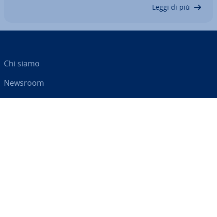
con­si­de­ra­re prima di…
Leggi di più
Chi siamo
Newsroom
Centro As­si­sten­za
Termini e con­di­zio­ni
Privacy
Il tuo partner digitale