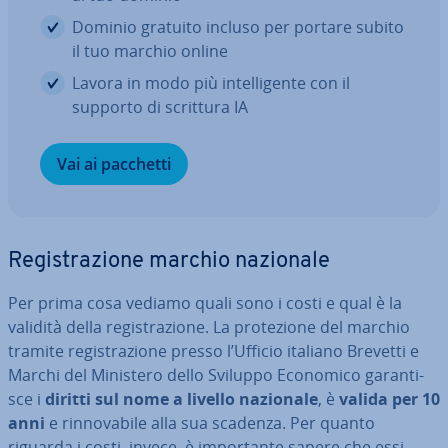
Dominio gratuito incluso per portare subito
il tuo marchio online
Lavora in modo più in­tel­li­gen­te con il
supporto di scrittura IA
Vai ai pacchetti
Re­gi­stra­zio­ne marchio nazionale
Per prima cosa vediamo quali sono i costi e qual è la
validità della re­gi­stra­zio­ne. La pro­te­zio­ne del marchio
tramite re­gi­stra­zio­ne presso l’Ufficio italiano Brevetti e
Marchi del Ministero dello Sviluppo Economico ga­ran­ti­
sce i
diritti sul nome a livello nazionale
, è
valida per 10
anni
e rin­no­va­bi­le alla sua scadenza. Per quanto
riguarda i costi, invece, è im­por­tan­te sapere che essi