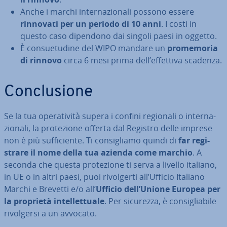
Anche i marchi in­ter­na­zio­na­li possono essere
rinnovati per un periodo di 10 anni
. I costi in
questo caso dipendono dai singoli paesi in oggetto.
È con­sue­tu­di­ne del WIPO mandare un
pro­me­mo­ria
di rinnovo
circa 6 mesi prima dell’effettiva scadenza.
Con­clu­sio­ne
Se la tua ope­ra­ti­vi­tà supera i confini regionali o in­ter­na­
zio­na­li, la pro­te­zio­ne offerta dal Registro delle imprese
non è più suf­fi­cien­te. Ti con­si­glia­mo quindi di
far re­gi­
stra­re il nome della tua azienda come marchio
. A
seconda che questa pro­te­zio­ne ti serva a livello italiano,
in UE o in altri paesi, puoi ri­vol­ger­ti all’Ufficio Italiano
Marchi e Brevetti e/o all’
Ufficio dell’Unione Europea per
la proprietà in­tel­let­tua­le
. Per sicurezza, è con­si­glia­bi­le
ri­vol­ger­si a un avvocato.