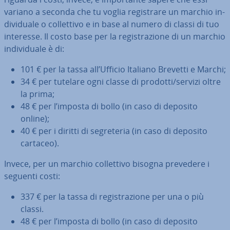
variano a seconda che tu voglia re­gi­stra­re un marchio in­
di­vi­dua­le o col­let­ti­vo e in base al numero di classi di tuo
interesse. Il costo base per la re­gi­stra­zio­ne di un marchio
in­di­vi­dua­le è di:
101 € per la tassa all’Ufficio Italiano Brevetti e Marchi;
34 € per tutelare ogni classe di prodotti/servizi oltre
la prima;
48 € per l’imposta di bollo (in caso di deposito
online);
40 € per i diritti di se­gre­te­ria (in caso di deposito
cartaceo).
Invece, per un marchio col­let­ti­vo bisogna prevedere i
seguenti costi:
337 € per la tassa di re­gi­stra­zio­ne per una o più
classi.
48 € per l’imposta di bollo (in caso di deposito