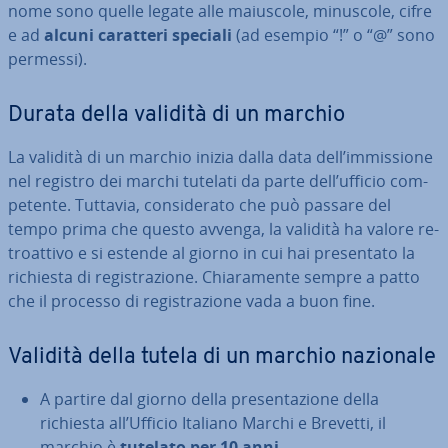
nome sono quelle legate alle maiuscole, minuscole, cifre
e ad
alcuni caratteri speciali
(ad esempio “!” o “@” sono
permessi).
Durata della validità di un marchio
La validità di un marchio inizia dalla data dell’im­mis­sio­ne
nel registro dei marchi tutelati da parte dell’ufficio com­
pe­ten­te. Tuttavia, con­si­de­ra­to che può passare del
tempo prima che questo avvenga, la validità ha valore re­
troat­ti­vo e si estende al giorno in cui hai pre­sen­ta­to la
richiesta di re­gi­stra­zio­ne. Chia­ra­men­te sempre a patto
che il processo di re­gi­stra­zio­ne vada a buon fine.
Validità della tutela di un marchio nazionale
A partire dal giorno della pre­sen­ta­zio­ne della
richiesta all’Ufficio Italiano Marchi e Brevetti, il
marchio è
tutelato per 10 anni
.