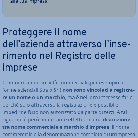
alla tua impresa.
Pro­teg­ge­re il nome
dell’azienda at­tra­ver­so l’in­se­
ri­men­to nel Registro delle
imprese
Com­mer­cian­ti e società com­mer­cia­li (per esempio le
forme aziendali Spa o Srl)
non sono vincolati a re­gi­stra­
re un nome o un marchio
, ma è nel loro interesse farlo
perché solo at­tra­ver­so la re­gi­stra­zio­ne è possibile
impedirne l’uso non au­to­riz­za­to da parte di terzi. A tal
riguardo è però im­por­tan­te ef­fet­tua­re una
di­stin­zio­ne
tra nome com­mer­cia­le e marchio d’impresa
. Il nome
com­mer­cia­le è la de­no­mi­na­zio­ne completa di un’impresa