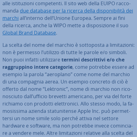
alle isti­tu­zio­ni com­pe­ten­ti. Il sito web della EUIPO rac­co­
man­da
due database per la ricerca della di­spo­ni­bi­li­tà dei
marchi
all’interno dell’Unione Europea. Sempre ai fini
della ricerca, anche la WIPO mette a di­spo­si­zio­ne il suo
Global Brand Database
.
La scelta del nome del marchio è sot­to­po­sta a li­mi­ta­zio­ni:
non è permesso l’utilizzo di tutte le parole e/o simboli.
Non puoi infatti uti­liz­za­re
termini de­scrit­ti­vi e/o che
rag­grup­pi­no intere categorie
, come potrebbe essere ad
esempio la parola “aeroplano” come nome del marchio
di una compagnia aerea. Un esempio concreto di ciò è
offerto dal nome “Lektronic”, nome di marchio non ri­co­
no­sciu­to dall’ufficio brevetti americano, per via del forte
richiamo con prodotti elet­tro­ni­ci. Allo stesso modo, la fa­
mo­sis­si­ma azienda sta­tu­ni­ten­se Apple Inc. può per­met­
ter­si un nome simile solo perché attiva nel settore
hardware e software, ma non potrebbe invece co­min­cia­
re a vendere mele. Altre li­mi­ta­zio­ni relative alla scelta del