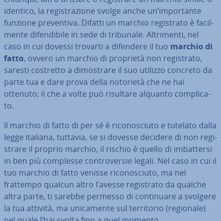
identico, la re­gi­stra­zio­ne svolge anche un’im­por­tan­te
funzione pre­ven­ti­va. Difatti un marchio re­gi­stra­to è fa­cil­
men­te di­fen­di­bi­le in sede di tribunale. Al­tri­men­ti, nel
caso in cui dovessi trovarti a difendere il tuo
marchio di
fatto
, ovvero un marchio di proprietà non re­gi­stra­to,
saresti costretto a di­mo­stra­re il suo utilizzo concreto da
parte tua e dare prova della notorietà che ne hai
ottenuto: il che a volte può risultare alquanto com­pli­ca­
to.
Il marchio di fatto di per sé è ri­co­no­sciu­to e tutelato dalla
legge italiana, tuttavia, se si dovesse decidere di non re­gi­
stra­re il proprio marchio, il rischio è quello di im­bat­ter­si
in ben più complesse con­tro­ver­sie legali. Nel caso in cui il
tuo marchio di fatto venisse ri­co­no­sciu­to, ma nel
frattempo qualcun altro l’avesse re­gi­stra­to da qualche
altra parte, ti sarebbe permesso di con­ti­nua­re a svolgere
la tua attività, ma uni­ca­men­te sul ter­ri­to­rio (regionale)
nel quale l’hai svolta fino a quel momento.