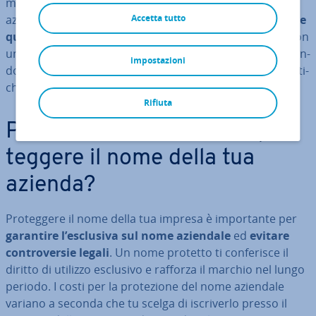
motivo è di vitale im­por­tan­za che tuteli il tuo marchio
aziendale. Per essere sicuri di
Accetta tutto
essere l’unico a uti­liz­za­re
quel nome
, dovresti in­for­mar­ti su come pro­teg­ger­lo con
un’iscri­zio­ne nel Registro delle imprese oppure re­gi­stran­
impostazioni
do­lo come marchio. Le due soluzioni offrono ca­rat­te­ri­sti­
che di pro­te­zio­ne dif­fe­ren­ti.
Rifiuta
Perché è una buona idea pro­
teg­ge­re il nome della tua
azienda?
Pro­teg­ge­re il nome della tua impresa è im­por­tan­te per
garantire l’esclusiva sul nome aziendale
ed
evitare
con­tro­ver­sie legali
. Un nome protetto ti con­fe­ri­sce il
diritto di utilizzo esclusivo e rafforza il marchio nel lungo
periodo. I costi per la pro­te­zio­ne del nome aziendale
variano a seconda che tu scelga di iscri­ver­lo presso il