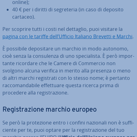
online);
40 € per i diritti di se­gre­te­ria (in caso di deposito
cartaceo).
Per scoprire tutti i costi nel dettaglio, puoi visitare la
pagina con le tariffe dell’Ufficio Italiano Brevetti e Marchi
.
È possibile de­po­si­ta­re un marchio in modo autonomo,
cioè senza la con­su­len­za di uno spe­cia­li­sta. È però im­por­
tan­te ricordare che le Camere di Commercio non
svolgono alcuna verifica in merito alla presenza o meno
di altri marchi re­gi­stra­ti con lo stesso nome; è pertanto
rac­co­man­da­bi­le ef­fet­tua­re questa ricerca prima di
procedere alla re­gi­stra­zio­ne.
Re­gi­stra­zio­ne marchio europeo
Se però la pro­te­zio­ne entro i confini nazionali non è suf­fi­
cien­te per te, puoi optare per la re­gi­stra­zio­ne del tuo