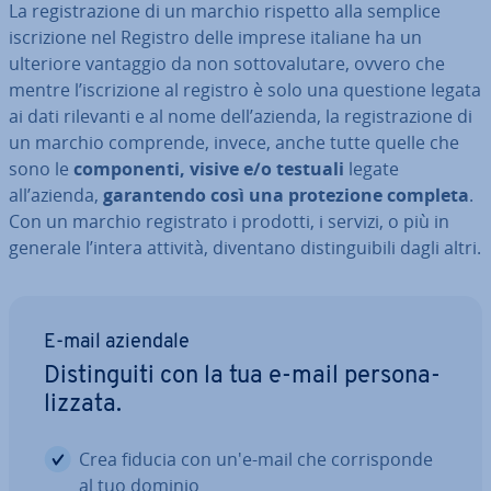
La re­gi­stra­zio­ne di un marchio rispetto alla semplice
iscri­zio­ne nel Registro delle imprese italiane ha un
ulteriore vantaggio da non sot­to­va­lu­ta­re, ovvero che
mentre l’iscri­zio­ne al registro è solo una questione legata
ai dati rilevanti e al nome dell’azienda, la re­gi­stra­zio­ne di
un marchio comprende, invece, anche tutte quelle che
sono le
com­po­nen­ti, visive e/o testuali
legate
all’azienda,
ga­ran­ten­do così una pro­te­zio­ne completa
.
Con un marchio re­gi­stra­to i prodotti, i servizi, o più in
generale l’intera attività, diventano di­stin­gui­bi­li dagli altri.
E-mail aziendale
Di­stin­gui­ti con la tua e-mail per­so­na­
liz­za­ta.
Crea fiducia con un'e-mail che cor­ri­spon­de
al tuo dominio