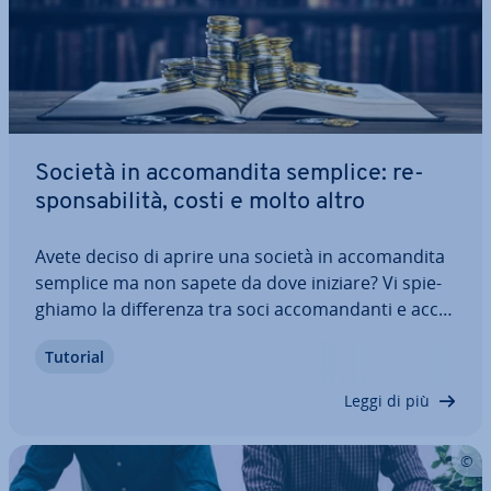
Società in ac­co­man­di­ta semplice: re­
spon­sa­bi­li­tà, costi e molto altro
Avete deciso di aprire una società in ac­co­man­di­ta
semplice ma non sapete da dove iniziare? Vi spie­
ghia­mo la dif­fe­ren­za tra soci ac­co­man­dan­ti e ac­co­
man­da­ta­ri, come scegliere la ragione sociale,
Tutorial
scrivere un atto co­sti­tu­ti­vo, re­gi­stra­re la vostra
società sul Registro delle Imprese e…
Leggi di più