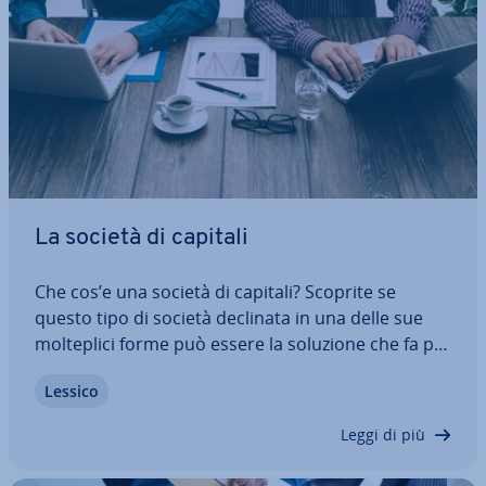
La società di capitali
Che cos’e una società di capitali? Scoprite se
questo tipo di società declinata in una delle sue
mol­te­pli­ci forme può essere la soluzione che fa per
voi. Oltre a spiegarvi le dif­fe­ren­ze tra S.R.L., S.R.L.S.,
Lessico
S.P.A., S.A.P.A. e COOP, leggete tutti i vantaggi e gli
svantaggi che…
Leggi di più