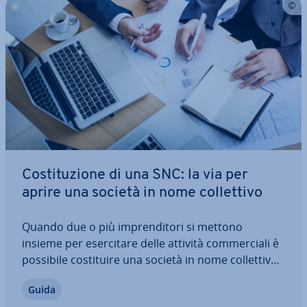
Co­sti­tu­zio­ne di una SNC: la via per
aprire una società in nome col­let­ti­vo
Quando due o più im­pren­di­to­ri si mettono
insieme per eser­ci­ta­re delle attività com­mer­cia­li è
possibile co­sti­tui­re una società in nome col­let­ti­vo
(SNC), un tipo di società di persone che ga­ran­ti­sce
Guida
a tutti i soci gli stessi diritti e doveri. Un rischio da