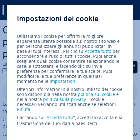
Digital Guide
Impostazioni dei cookie
Vai al contenuto prin­ci­pa­le
Come si tutela il diritto di
Utilizziamo i cookie per offrirti la migliore
proprietà sul nome della
esperienza utente possibile sul nostro sito web e
per personalizzare gli annunci pubblicitari in
base ai tuoi interessi. Fai clic su
Accetta tutto
per
propria azienda?
acconsentire all'uso di tutti i cookie. Puoi anche
scegliere quali cookie consentire selezionando le
La redazione di IONOS
Condividi via Facebook
Condividi via Twitter
Condividi via Li
caselle sottostanti e facendo clic su Invia
21 mag 2025
preferenze per confermare le tue scelte. Puoi
modificare le tue preferenze in qualsiasi
momento nelle
impostazioni
.
Ulteriori informazioni sul nostro utilizzo dei cookie
Indice
sono disponibili nella nostra
politica sui cookie
e
nella nostra
politica sulla privacy
. I cookie
La scelta del nome giusto per la tua azienda è fon­da­men­
necessari verranno utilizzati anche se selezioni
Rifiuta
.
ta­le per la creazione di qualsiasi impresa. Una volta
Cliccando su "
Accetta tutto
", accetti la raccolta e la
trovato un nome con del po­ten­zia­le, la po­po­la­ri­tà è
trasmissione dei tuoi dati a paesi terzi.
pressoché as­si­cu­ra­ta, facendo sì che il nome diventi per
tutti sinonimo di qualità e af­fi­da­bi­li­tà. Proprio per questo