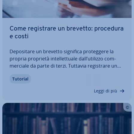
Come re­gi­stra­re un brevetto: procedura
e costi
De­po­si­ta­re un brevetto significa pro­teg­ge­re la
propria proprietà in­tel­let­tua­le dall’utilizzo com­
mer­cia­le da parte di terzi. Tuttavia re­gi­stra­re un
brevetto necessita di molta pazienza e di una
Tutorial
buona pre­pa­ra­zio­ne: sia per i brevetti nazionali
che per quelli in­ter­na­zio­na­li la…
Leggi di più