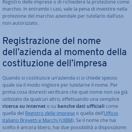
Registro delle imprese o di ri­chie­de­re la pro­te­zio­ne come
marchio. In entrambi i casi, vale la pena di investire nella
pro­te­zio­ne del marchio aziendale per tutelarlo dall’uso
non au­to­riz­za­to.
Re­gi­stra­zio­ne del nome
dell’azienda al momento della
co­sti­tu­zio­ne dell’impresa
Quando si co­sti­tui­sce un’azienda ci si chiede spesso
quale sia il modo migliore per tutelarne il nome. Per
prima cosa dovresti ve­ri­fi­ca­re che quel nome non sia già
uti­liz­za­to da qualcun altro, ef­fet­tuan­do una semplice
ricerca su internet
o su
banche dati ufficiali
come
quella del
Registro delle imprese
o quella dell’
Ufficio
italiano Brevetti e Marchi (UIBM)
. Se il nome che hai
scelto è ancora libero, hai due pos­si­bi­li­tà a di­spo­si­zio­ne: