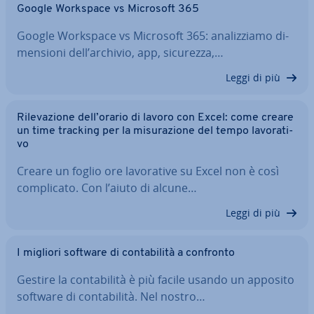
Google Workspace vs Microsoft 365
Google Workspace vs Microsoft 365: ana­liz­zia­mo di­
men­sio­ni dell’archivio, app, sicurezza,…
Leggi di più
Ri­le­va­zio­ne dell’orario di lavoro con Excel: come creare
un time tracking per la mi­su­ra­zio­ne del tempo la­vo­ra­ti­
vo
Creare un foglio ore la­vo­ra­ti­ve su Excel non è così
com­pli­ca­to. Con l’aiuto di alcune…
Leggi di più
I migliori software di con­ta­bi­li­tà a confronto
Gestire la con­ta­bi­li­tà è più facile usando un apposito
software di con­ta­bi­li­tà. Nel nostro…