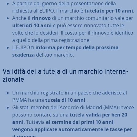
A partire dal giorno della pre­sen­ta­zio­ne della
richiesta all’EUIPO, il marchio è
tutelato per 10 anni
.
Anche il
rinnovo
di un marchio co­mu­ni­ta­rio vale per
ulteriori 10 anni
e può essere rinnovato tutte le
volte che lo desideri. Il costo per il rinnovo è identico
a quello della prima re­gi­stra­zio­ne.
L’EUIPO ti
informa per tempo della prossima
scadenza
del tuo marchio.
Validità della tutela di un marchio in­ter­na­
zio­na­le
Un marchio re­gi­stra­to in un paese che aderisce al
PMMA ha una
tutela di 10 anni
.
Gli stati membri dell’Accordo di Madrid (MMA) invece
possono contare su una
tutela valida per ben 20
anni
. Tuttavia
al termine dei primi 10 anni
vengono applicate au­to­ma­ti­ca­men­te le tasse per
il rinnovo
.