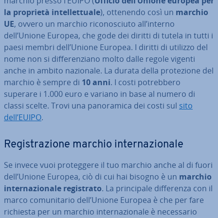
marchio presso l’EUIPO (
Ufficio dell’Unione europea per
la proprietà in­tel­let­tua­le
), ottenendo così un
marchio
UE
, ovvero un marchio ri­co­no­sciu­to all’interno
dell’Unione Europea, che gode dei diritti di tutela in tutti i
paesi membri dell’Unione Europea. I diritti di utilizzo del
nome non si dif­fe­ren­zia­no molto dalle regole vigenti
anche in ambito nazionale. La durata della pro­te­zio­ne del
marchio è sempre di
10 anni
. I costi po­treb­be­ro
superare i 1.000 euro e variano in base al numero di
classi scelte. Trovi una pa­no­ra­mi­ca dei costi sul
sito
dell’EUIPO
.
Re­gi­stra­zio­ne marchio in­ter­na­zio­na­le
Se invece vuoi pro­teg­ge­re il tuo marchio anche al di fuori
dell’Unione Europea, ciò di cui hai bisogno è un
marchio
in­ter­na­zio­na­le re­gi­stra­to
. La prin­ci­pa­le dif­fe­ren­za con il
marco co­mu­ni­ta­rio dell’Unione Europea è che per fare
richiesta per un marchio in­ter­na­zio­na­le è ne­ces­sa­rio