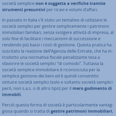
società semplice
non è soggetta a verifiche tramite
strumenti pre­sun­ti­vi
per ricavi e volumi d’affari.
In passato in Italia c’è stato un tentativo di uti­liz­za­re le
società semplici per gestire sem­pli­ce­men­te i patrimoni
im­mo­bi­lia­ri familiari, senza svolgere attività di impresa, al
solo fine di fa­ci­li­ta­re i mec­ca­ni­smi di suc­ces­sio­ne e
rendendo più bassi i costi di gestione. Questa pratica ha
suscitato la reazione dell’Agenzia delle Entrate, che ha in­
tro­dot­to una normativa fiscale pe­na­liz­zan­te tesa a
sfavorire le società semplici “di comodo”. Tuttavia la
società semplice im­mo­bi­lia­re è ri­co­no­sciu­ta per la
semplice gestione dei beni ed è quindi con­sen­ti­to
istituire società semplici (solo e soltanto società semplici
però, non s.a.s. o di altro tipo) per il
mero godimento di
immobili
.
Perciò questa forma di società è par­ti­co­lar­men­te van­tag­
gio­sa quando si tratta di
gestire patrimoni im­mo­bi­lia­ri
,