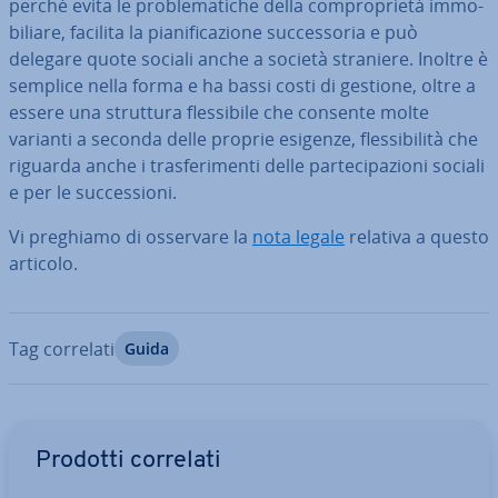
perché evita le pro­ble­ma­ti­che della com­pro­prie­tà im­mo­
bi­lia­re, facilita la pia­ni­fi­ca­zio­ne suc­ces­so­ria e può
delegare quote sociali anche a società straniere. Inoltre è
semplice nella forma e ha bassi costi di gestione, oltre a
essere una struttura fles­si­bi­le che consente molte
varianti a seconda delle proprie esigenze, fles­si­bi­li­tà che
riguarda anche i tra­sfe­ri­men­ti delle par­te­ci­pa­zio­ni sociali
e per le suc­ces­sio­ni.
Vi preghiamo di osservare la
nota legale
relativa a questo
articolo.
Tag correlati
Guida
Vai al menu prin­ci­pa­le
Prodotti correlati