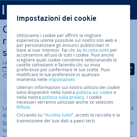
Digital Guide
Impostazioni dei cookie
Vai al contenuto prin­ci­pa­le
Cosa bisogna sapere sul
Utilizziamo i cookie per offrirti la migliore
regime fiscale nella società
esperienza utente possibile sul nostro sito web e
per personalizzare gli annunci pubblicitari in
base ai tuoi interessi. Fai clic su
Accetta tutto
per
semplice
acconsentire all'uso di tutti i cookie. Puoi anche
scegliere quali cookie consentire selezionando le
La redazione di IONOS
caselle sottostanti e facendo clic su Invia
Condividi via Facebook
Condividi via Twitter
Condividi via Li
12 set 2023
preferenze per confermare le tue scelte. Puoi
modificare le tue preferenze in qualsiasi
2 mins
momento nelle
impostazioni
.
Ulteriori informazioni sul nostro utilizzo dei cookie
sono disponibili nella nostra
politica sui cookie
e
Indice
nella nostra
politica sulla privacy
. I cookie
necessari verranno utilizzati anche se selezioni
Rifiuta
.
La società semplice (s.s.) è una popolare forma di società
di persone, anche perché è sia
Cliccando su "
Accetta tutto
", accetti la raccolta e la
semplice e veloce da
trasmissione dei tuoi dati a paesi terzi.
fondare
che da gestire. Per una società semplice è ne­ces­
sa­rio che ci siano almeno
due soci
e un
fine comune