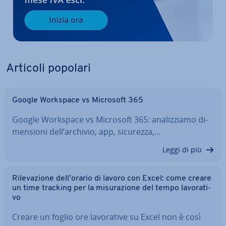
Articoli popolari
Google Workspace vs Microsoft 365
Google Workspace vs Microsoft 365: ana­liz­zia­mo di­
men­sio­ni dell’archivio, app, sicurezza,…
Leggi di più
Ri­le­va­zio­ne dell’orario di lavoro con Excel: come creare
un time tracking per la mi­su­ra­zio­ne del tempo la­vo­ra­ti­
vo
Creare un foglio ore la­vo­ra­ti­ve su Excel non è così