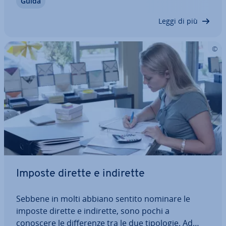
Guida
modulo sarete in regola con il fisco e potrete co­
min­cia­re a emettere fatture. A prima…
Leggi di più
Imposte dirette e indirette
Sebbene in molti abbiano sentito nominare le
imposte dirette e indirette, sono pochi a
conoscere le dif­fe­ren­ze tra le due tipologie. Ad