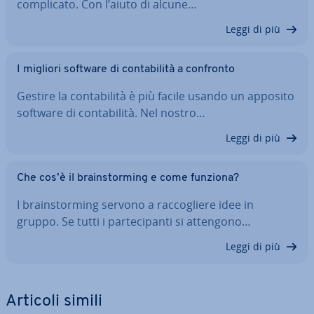
com­pli­ca­to. Con l’aiuto di alcune…
Leggi di più
I migliori software di con­ta­bi­li­tà a confronto
Gestire la con­ta­bi­li­tà è più facile usando un apposito
software di con­ta­bi­li­tà. Nel nostro…
Leggi di più
Che cos’è il brain­stor­ming e come funziona?
I brain­stor­ming servono a rac­co­glie­re idee in
gruppo. Se tutti i par­te­ci­pan­ti si attengono…
Leggi di più
Articoli simili