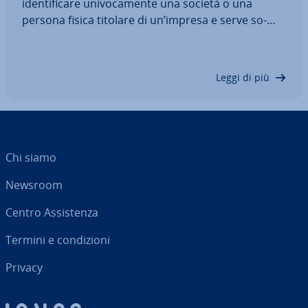
iden­ti­fi­ca­re uni­vo­ca­men­te una società o una
persona fisica titolare di un’impresa e serve so­
prat­tut­to ai fini dell’im­po­si­zio­ne fiscale. Ma chi è
tenuto ad aprire una partita IVA? E come si sceglie
la tipologia corretta per la…
Leggi di più
Chi siamo
Newsroom
Centro As­si­sten­za
Termini e con­di­zio­ni
Privacy