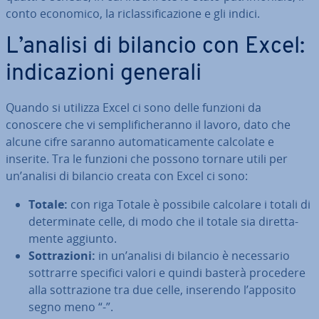
conto economico, la ri­clas­si­fi­ca­zio­ne e gli indici.
L’analisi di bilancio con Excel:
in­di­ca­zio­ni generali
Quando si utilizza Excel ci sono delle funzioni da
conoscere che vi sem­pli­fi­che­ran­no il lavoro, dato che
alcune cifre saranno au­to­ma­ti­ca­men­te calcolate e
inserite. Tra le funzioni che possono tornare utili per
un’analisi di bilancio creata con Excel ci sono:
Totale:
con riga Totale è possibile calcolare i totali di
de­ter­mi­na­te celle, di modo che il totale sia di­ret­ta­
men­te aggiunto.
Sot­tra­zio­ni:
in un’analisi di bilancio è ne­ces­sa­rio
sottrarre specifici valori e quindi basterà procedere
alla sot­tra­zio­ne tra due celle, inserendo l’apposito
segno meno “-”.