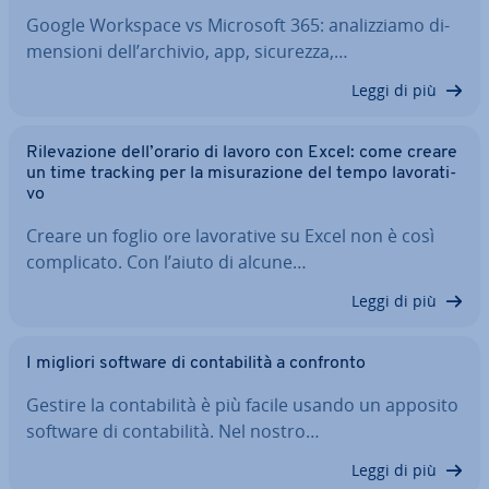
Google Workspace vs Microsoft 365: ana­liz­zia­mo di­
men­sio­ni dell’archivio, app, sicurezza,…
Leggi di più
Ri­le­va­zio­ne dell’orario di lavoro con Excel: come creare
un time tracking per la mi­su­ra­zio­ne del tempo la­vo­ra­ti­
vo
Creare un foglio ore la­vo­ra­ti­ve su Excel non è così
com­pli­ca­to. Con l’aiuto di alcune…
Leggi di più
I migliori software di con­ta­bi­li­tà a confronto
Gestire la con­ta­bi­li­tà è più facile usando un apposito
software di con­ta­bi­li­tà. Nel nostro…
Leggi di più