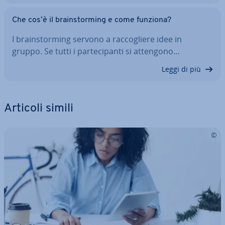
Che cos’è il brain­stor­ming e come funziona?
I brain­stor­ming servono a rac­co­glie­re idee in
gruppo. Se tutti i par­te­ci­pan­ti si attengono…
Leggi di più
Articoli simili