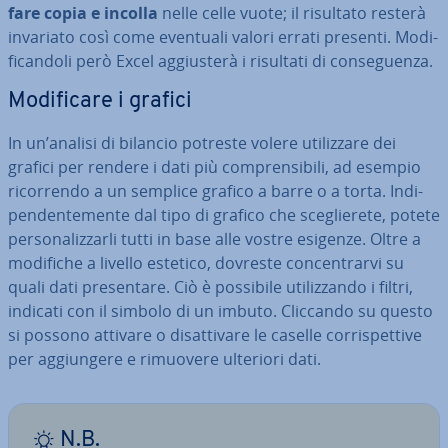
fare copia e incolla
nelle celle vuote; il risultato resterà
invariato così come eventuali valori errati presenti. Mo­di­
fi­can­do­li però Excel ag­giu­ste­rà i risultati di con­se­guen­za.
Mo­di­fi­ca­re i grafici
In un’analisi di bilancio potreste volere uti­liz­za­re dei
grafici per rendere i dati più com­pren­si­bi­li, ad esempio
ri­cor­ren­do a un semplice grafico a barre o a torta. In­di­
pen­den­te­men­te dal tipo di grafico che sce­glie­re­te, potete
per­so­na­liz­zar­li tutti in base alle vostre esigenze. Oltre a
modifiche a livello estetico, dovreste con­cen­trar­vi su
quali dati pre­sen­ta­re. Ciò è possibile uti­liz­zan­do i filtri,
indicati con il simbolo di un imbuto. Cliccando su questo
si possono attivare o di­sat­ti­va­re le caselle cor­ri­spet­ti­ve
per ag­giun­ge­re e rimuovere ulteriori dati.
N.B.