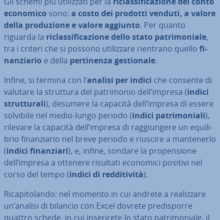
Gli schemi più uti­liz­za­ti per la
ri­clas­si­fi­ca­zio­ne del conto
economico
sono:
a costo dei prodotti venduti, a valore
della pro­du­zio­ne e valore aggiunto
. Per quanto
riguarda la
ri­clas­si­fi­ca­zio­ne dello stato pa­tri­mo­nia­le
,
tra i criteri che si possono uti­liz­za­re rientrano quello
fi­
nan­zia­rio
e della
per­ti­nen­za ge­stio­na­le
.
Infine, si termina con l’
analisi per indici
che consente di
valutare la struttura del pa­tri­mo­nio dell’impresa (
indici
strut­tu­ra­li
), desumere la capacità dell’impresa di essere
solvibile nel medio-lungo periodo (
indici pa­tri­mo­nia­li
),
rilevare la capacità dell’impresa di rag­giun­ge­re un equi­li­
brio fi­nan­zia­rio nel breve periodo e riuscire a man­te­ner­lo
(
indici fi­nan­zia­ri
), e, infine, sondare la pro­pen­sio­ne
dell’impresa a ottenere risultati economici positivi nel
corso del tempo (
indici di red­di­ti­vi­tà
).
Ri­ca­pi­to­lan­do: nel momento in cui andrete a rea­liz­za­re
un’analisi di bilancio con Excel dovrete pre­di­spor­re
quattro schede, in cui in­se­ri­re­te lo stato pa­tri­mo­nia­le, il