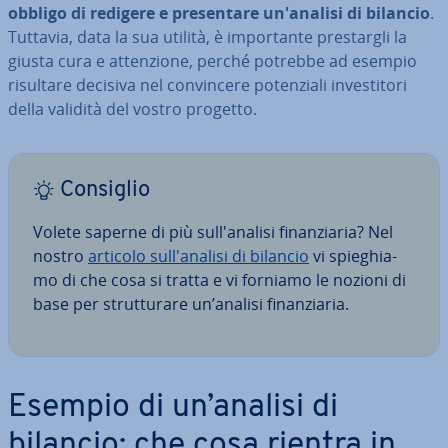
obbligo di redigere e pre­sen­ta­re un'a­na­li­si di bilancio
.
Tuttavia, data la sua utilità, è im­por­tan­te pre­star­gli la
giusta cura e at­ten­zio­ne, perché potrebbe ad esempio
risultare decisiva nel con­vin­ce­re po­ten­zia­li in­ve­sti­to­ri
della validità del vostro progetto.
Consiglio
Volete saperne di più sul­l'a­na­li­si fi­nan­zia­ria? Nel
nostro
articolo sul­l'a­na­li­si di bilancio
vi spie­ghia­
mo di che cosa si tratta e vi forniamo le nozioni di
base per strut­tu­ra­re un’analisi fi­nan­zia­ria.
Esempio di un’analisi di
bilancio: che cosa rientra in