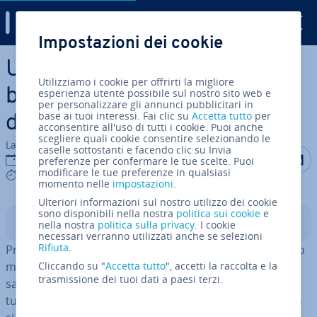
Digital Guide
Impostazioni dei cookie
Vai al contenuto prin­ci­pa­le
Un esempio di analisi di
Utilizziamo i cookie per offrirti la migliore
bilancio: rea­liz­za­re un’analisi
esperienza utente possibile sul nostro sito web e
per personalizzare gli annunci pubblicitari in
base ai tuoi interessi. Fai clic su
Accetta tutto
per
di bilancio con Excel
acconsentire all'uso di tutti i cookie. Puoi anche
scegliere quali cookie consentire selezionando le
La redazione di IONOS
caselle sottostanti e facendo clic su Invia
Condividi 
Condiv
C
12 set 2023
preferenze per confermare le tue scelte. Puoi
modificare le tue preferenze in qualsiasi
6 mins
momento nelle
impostazioni
.
Ulteriori informazioni sul nostro utilizzo dei cookie
sono disponibili nella nostra
politica sui cookie
e
Indice
nella nostra
politica sulla privacy
. I cookie
necessari verranno utilizzati anche se selezioni
Rifiuta
.
Preparare un’analisi di bilancio non è facile e per questo
molto spesso è bene ri­vol­ger­si a pro­fes­sio­ni­sti che
Cliccando su "
Accetta tutto
", accetti la raccolta e la
trasmissione dei tuoi dati a paesi terzi.
sappiano con­si­gliar­vi nel migliore dei modi, ma so­prat­
tut­to si oc­cu­pe­ran­no di redigerla per voi. Malgrado non