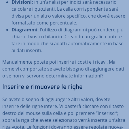
Divisioni:
in un’analisi per indici sarà ne­ces­sa­rio
calcolare i quozienti. La cella cor­ri­spon­den­te sarà
divisa per un altro valore specifico, che dovrà essere
for­mat­ta­to come per­cen­tua­le.
Diagrammi:
l’utilizzo di diagrammi può rendere più
chiaro il vostro bilancio. Creando un grafico potete
fare in modo che si adatti au­to­ma­ti­ca­men­te in base
ai dati inseriti.
Ma­nual­men­te potete poi inserire i costi e i ricavi. Ma
come vi com­por­ta­te se avete bisogno di ag­giun­ge­re dati
o se non vi servono de­ter­mi­na­te in­for­ma­zio­ni?
Inserire e rimuovere le righe
Se avete bisogno di ag­giun­ge­re altri valori, dovete
inserire delle righe intere. Vi basterà cliccare con il tasto
destro del mouse sulla cella e poi premere “Inserisci”;
sopra la riga che avete se­le­zio­na­to verrà inserita un’altra
riga vuota. Le funzioni dovranno essere regolate nuo­va­