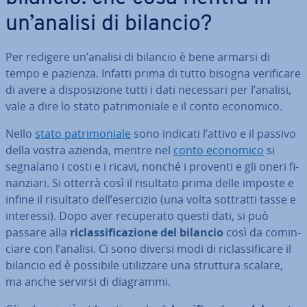
un’analisi di bilancio?
Per redigere un’analisi di bilancio è bene armarsi di
tempo e pazienza. Infatti prima di tutto bisogna ve­ri­fi­ca­re
di avere a di­spo­si­zio­ne tutti i dati necessari per l’analisi,
vale a dire lo stato pa­tri­mo­nia­le e il conto economico.
Nello
stato pa­tri­mo­nia­le
sono indicati l’attivo e il passivo
della vostra azienda, mentre nel
conto economico
si
segnalano i costi e i ricavi, nonché i proventi e gli oneri fi­
nan­zia­ri. Si otterrà così il risultato prima delle imposte e
infine il risultato dell’esercizio (una volta sottratti tasse e
interessi). Dopo aver re­cu­pe­ra­to questi dati, si può
passare alla
ri­clas­si­fi­ca­zio­ne del bilancio
così da co­min­
cia­re con l’analisi. Ci sono diversi modi di ri­clas­si­fi­ca­re il
bilancio ed è possibile uti­liz­za­re una struttura scalare,
ma anche servirsi di diagrammi.