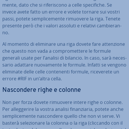
men­te, dato che si ri­fe­ri­sco­no a celle spe­ci­fi­che. Se
invece avete fatto un errore e volete tornare sui vostri
passi, potete sem­pli­ce­men­te rimuovere la riga. Tenete
presente però che i valori assoluti e relativi cam­bie­ran­
no.
Al momento di eliminare una riga dovete fare at­ten­zio­ne
che questo non vada a com­pro­met­te­re le formule
generali usate per l’analisi di bilancio. In caso, sarà ne­ces­
sa­rio adattare nuo­va­men­te le formule. Infatti se vengono
eliminate delle celle con­te­nen­ti formule, ri­ce­ve­re­te un
errore #RIF in un’altra cella.
Na­scon­de­re righe e colonne
Non per forza dovete rimuovere intere righe o colonne.
Per al­leg­ge­ri­re la vostra analisi fi­nan­zia­ria, potete anche
sem­pli­ce­men­te na­scon­de­re quello che non vi serve. Vi
basterà se­le­zio­na­re la colonna o la riga (cliccando con il