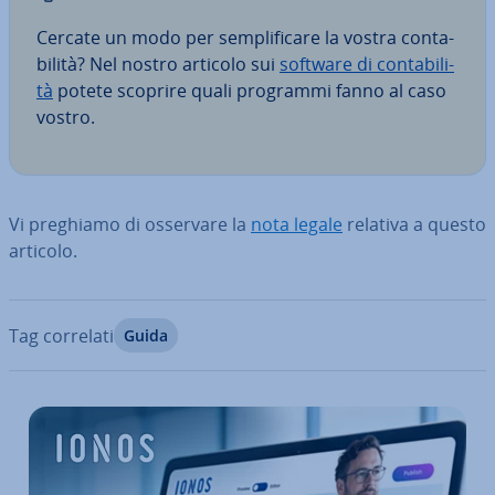
Cercate un modo per sem­pli­fi­ca­re la vostra con­ta­
bi­li­tà? Nel nostro articolo sui
software di con­ta­bi­li­
tà
potete scoprire quali programmi fanno al caso
vostro.
Vi preghiamo di osservare la
nota legale
relativa a questo
articolo.
Tag correlati
Guida
Vai al menu prin­ci­pa­le