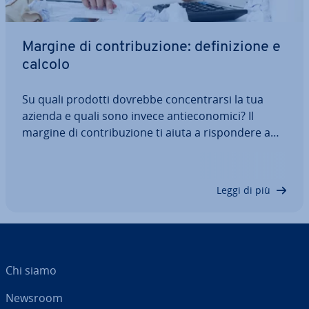
Margine di con­tri­bu­zio­ne: de­fi­ni­zio­ne e
calcolo
Su quali prodotti dovrebbe con­cen­trar­si la tua
azienda e quali sono invece an­ti­e­co­no­mi­ci? Il
margine di con­tri­bu­zio­ne ti aiuta a ri­spon­de­re a
questa domanda e ti consente di tirare le somme,
de­ter­mi­nan­do il profitto o la perdita della tua
azienda. Un calcolo corretto dei margini…
Leggi di più
Chi siamo
Newsroom