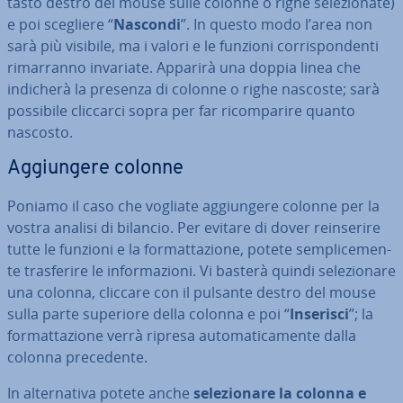
tasto destro del mouse sulle colonne o righe se­le­zio­na­te)
e poi scegliere “
Nascondi
”. In questo modo l’area non
sarà più visibile, ma i valori e le funzioni cor­ri­spon­den­ti
ri­mar­ran­no invariate. Apparirà una doppia linea che
indicherà la presenza di colonne o righe nascoste; sarà
possibile cliccarci sopra per far ri­com­pa­ri­re quanto
nascosto.
Ag­giun­ge­re colonne
Poniamo il caso che vogliate ag­giun­ge­re colonne per la
vostra analisi di bilancio. Per evitare di dover rein­se­ri­re
tutte le funzioni e la for­mat­ta­zio­ne, potete sem­pli­ce­men­
te tra­sfe­ri­re le in­for­ma­zio­ni. Vi basterà quindi se­le­zio­na­re
una colonna, cliccare con il pulsante destro del mouse
sulla parte superiore della colonna e poi “
Inserisci
”; la
for­mat­ta­zio­ne verrà ripresa au­to­ma­ti­ca­men­te dalla
colonna pre­ce­den­te.
In al­ter­na­ti­va potete anche
se­le­zio­na­re la colonna e