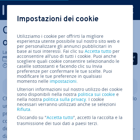
Digital Guide
Impostazioni dei cookie
Vai al contenuto prin­ci­pa­le
Come as­si­cu­ra­re un negozio
Utilizziamo i cookie per offrirti la migliore
online nel migliore dei modi
esperienza utente possibile sul nostro sito web e
per personalizzare gli annunci pubblicitari in
base ai tuoi interessi. Fai clic su
Accetta tutto
per
La redazione di IONOS
acconsentire all'uso di tutti i cookie. Puoi anche
Condividi via Facebook
Condividi via Twitter
Condividi via Li
12 set 2023
scegliere quali cookie consentire selezionando le
4 mins
caselle sottostanti e facendo clic su Invia
preferenze per confermare le tue scelte. Puoi
modificare le tue preferenze in qualsiasi
momento nelle
impostazioni
.
Indice
Ulteriori informazioni sul nostro utilizzo dei cookie
sono disponibili nella nostra
politica sui cookie
e
Chi ha un’attività propria lo sa bene: il negozio non è solo
nella nostra
politica sulla privacy
. I cookie
necessari verranno utilizzati anche se selezioni
un lavoro ma una parte fon­da­men­ta­le nella vita dell’im­
Rifiuta
.
pren­di­to­re e questo vale anche nel caso di un e-
Cliccando su "
Accetta tutto
", accetti la raccolta e la
commerce. Con­si­de­ra­to l’enorme in­ve­sti­men­to di
trasmissione dei tuoi dati a paesi terzi.
denaro ed energie che un negozio online richiede, è fon­
da­men­ta­le scegliere l’as­si­cu­ra­zio­ne migliore che