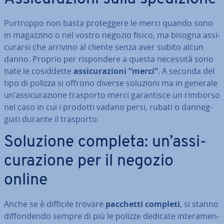
Purtroppo non basta pro­teg­ge­re le merci quando sono
in magazzino o nel vostro negozio fisico, ma bisogna as­si­
cu­rar­si che arrivino al cliente senza aver subito alcun
danno. Proprio per ri­spon­de­re a questa necessità sono
nate le co­sid­det­te
as­si­cu­ra­zio­ni “merci”
. A seconda del
tipo di polizza si offrono diverse soluzioni ma in generale
un’as­si­cu­ra­zio­ne trasporto merci ga­ran­ti­sce un rimborso
nel caso in cui i prodotti vadano persi, rubati o dan­neg­
gia­ti durante il trasporto.
Soluzione completa: un’as­si­
cu­ra­zio­ne per il negozio
online
Anche se è difficile trovare
pacchetti completi
, si stanno
dif­fon­den­do sempre di più le polizze dedicate in­te­ra­men­