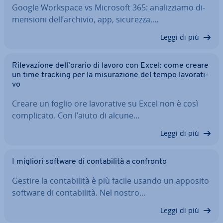
Google Workspace vs Microsoft 365: ana­liz­zia­mo di­
men­sio­ni dell’archivio, app, sicurezza,…
Leggi di più
Ri­le­va­zio­ne dell’orario di lavoro con Excel: come creare
un time tracking per la mi­su­ra­zio­ne del tempo la­vo­ra­ti­
vo
Creare un foglio ore la­vo­ra­ti­ve su Excel non è così
com­pli­ca­to. Con l’aiuto di alcune…
Leggi di più
I migliori software di con­ta­bi­li­tà a confronto
Gestire la con­ta­bi­li­tà è più facile usando un apposito
software di con­ta­bi­li­tà. Nel nostro…
Leggi di più