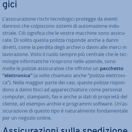
gi­ci
L’as­si­cu­ra­zio­ne rischi tec­no­lo­gi­ci protegge da eventi
dannosi che col­pi­sco­no sistemi di au­to­ma­zio­ne in­du­
stria­le. Ciò significa che le vostre macchine sono as­si­cu­
ra­te. Di solito questa polizza risponde anche a danni
diretti, come la perdita degli archivi o danni alle merci in
la­vo­ra­zio­ne. Visto il ruolo sempre più centrale che le tec­
no­lo­gie in­for­ma­ti­che ricoprono nelle aziende, sono
molte le polizze as­si­cu­ra­ti­ve che offrono un
pacchetto
“elet­tro­ni­ca“
(a volte chiamato anche “polizza elet­tro­ni­
ca”). Nella maggior parte dei casi, queste polizze ri­spon­
do­no a danni fisici ad ap­pa­rec­chia­tu­re come personal
computer, stampanti, fax e anche ai dati di proprietà del
cliente, ad esempio archivi e programmi software. Un’as­
si­cu­ra­zio­ne di questo tipo è na­tu­ral­men­te fon­da­men­ta­le
per un negozio online.
As­si­cu­ra­zio­ni sulla spe­di­zio­ne