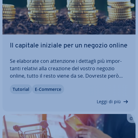
Il capitale iniziale per un negozio online
Se elaborate con at­ten­zio­ne i dettagli più im­por­
tan­ti relativi alla creazione del vostro negozio
online, tutto il resto viene da se. Dovreste però
essere con­sa­pe­vo­li del fatto che avrete bisogno di
Tutorial
E-Commerce
un capitale iniziale e solo un piano fi­nan­zia­rio
curato nei minimi dettagli vi…
Leggi di più