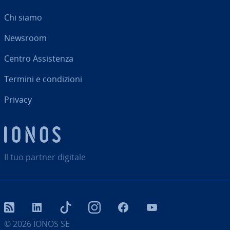
Chi siamo
Newsroom
Centro As­si­sten­za
Termini e con­di­zio­ni
Privacy
Il tuo partner digitale
RSS
LinkedIn
tiktok
Instagram
Facebook
YouTube
© 2026
IONOS SE