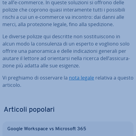
te all’e-commerce. In queste soluzioni si offrono delle
polizze che coprono quasi in­te­ra­men­te tutti i possibili
rischi a cui un e-commerce va incontro: dai danni alle
merci, alla pro­te­zio­ne legale, fino alla spe­di­zio­ne.
Le diverse polizze qui descritte non so­sti­tui­sco­no in
alcun modo la con­su­len­za di un esperto e vogliono solo
offrire una pa­no­ra­mi­ca e delle in­di­ca­zio­ni generali per
aiutare il lettore ad orien­tar­si nella ricerca dell’as­si­cu­ra­
zio­ne più adatta alle sue esigenze.
Vi preghiamo di osservare la
nota legale
relativa a questo
articolo.
Vai al menu prin­ci­pa­le
Articoli popolari
Google Workspace vs Microsoft 365