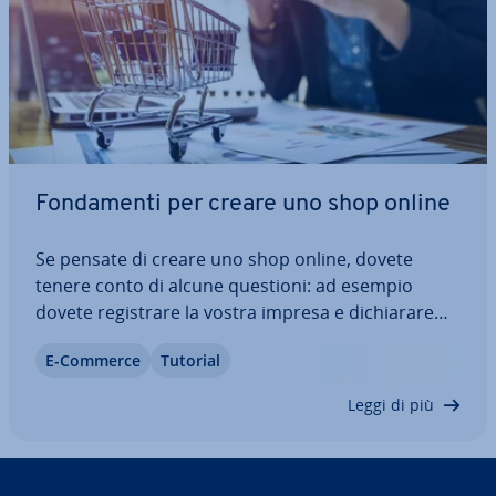
Fon­da­men­ti per creare uno shop online
Se pensate di creare uno shop online, dovete
tenere conto di alcune questioni: ad esempio
dovete re­gi­stra­re la vostra impresa e di­chia­ra­re
l’inizio dell‘attività, svi­lup­pa­re un concept di base e
E-Commerce
Tutorial
calcolare i costi. Ma anche la scelta del giusto e-
commerce e l’ot­ti­miz­za­zio­ne del…
Leggi di più