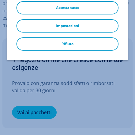
protegga voi e il vostro negozio in caso di im­pre­vi­sti che
Accetta tutto
possono capitare anche in­di­pen­den­te­men­te da voi, ad
esempio furti di dati sensibili dei clienti o danni alla
merce.
impostazioni
Rifiuta
Negozio online
Il negozio online che cresce con le tue
esigenze
Provalo con garanzia sod­di­sfat­ti o rim­bor­sa­ti
valida per 30 giorni.
Vai ai pacchetti