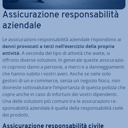
As­si­cu­ra­zio­ne re­spon­sa­bi­li­tà
aziendale
Le as­si­cu­ra­zio­ni re­spon­sa­bi­li­tà aziendale ri­spon­do­no ai
danni provocati a terzi nell’esercizio della propria
attività
. A seconda del tipo di attività che avete, si
offrono diverse soluzioni. In generale queste as­si­cu­ra­zio­
ni coprono danni a persone, a merci e a dan­neg­gia­men­ti
che hanno subito i vostri averi. Anche se siete solo
gestori di un e-commerce, senza un negozio fisico, non
dovreste sot­to­va­lu­ta­re l’im­por­tan­za di questa polizza che
copre anche in caso di infortuni dei vostri di­pen­den­ti.
Una delle soluzioni più comuni tra le as­si­cu­ra­zio­ni re­
spon­sa­bi­li­tà aziendale è quella della re­spon­sa­bi­li­tà civile
dei prodotti.
As­si­cu­ra­zio­ne re­spon­sa­bi­li­tà civile