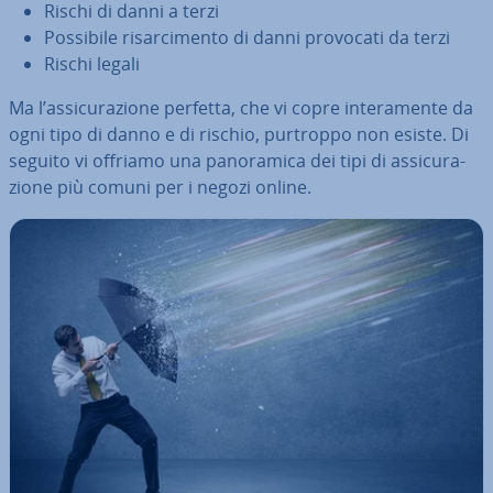
Rischi di danni a terzi
Possibile ri­sar­ci­men­to di danni provocati da terzi
Rischi legali
Ma l’as­si­cu­ra­zio­ne perfetta, che vi copre in­te­ra­men­te da
ogni tipo di danno e di rischio, purtroppo non esiste. Di
seguito vi offriamo una pa­no­ra­mi­ca dei tipi di as­si­cu­ra­
zio­ne più comuni per i negozi online.