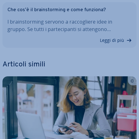
Che cos’è il brain­stor­ming e come funziona?
I brain­stor­ming servono a rac­co­glie­re idee in
gruppo. Se tutti i par­te­ci­pan­ti si attengono…
Leggi di più
Articoli simili