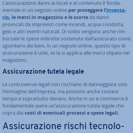
L’as­si­cu­ra­zio­ne danni ai locali e al contenuto è fon­da­
men­ta­le in un negozio online
per pro­teg­ge­re l’
in­ven­ta­
rio
, le merci in magazzino e le scorte
da danni
provocati da im­pre­vi­sti come incendi, acqua condotta,
gelo e altri eventi naturali. Di solito vengono anche rim­
bor­sa­te le spese indirette sostenute dall’as­si­cu­ra­to come
sgombero dei beni. In un negozio online, questo tipo di
as­si­cu­ra­zio­ne è utile, se la si applica alle merci stipate nel
magazzino.
As­si­cu­ra­zio­ne tutela legale
Le con­tro­ver­sie legali non rischiano di dan­neg­gia­re solo
l’immagine dell’impresa, ma possono anche costare
tempo e so­prat­tut­to denaro. Anche in un e-commerce è
fon­da­men­ta­le avere un’as­si­cu­ra­zio­ne tutela legale che
copra dai
costi di eventuali processi e spese legali.
As­si­cu­ra­zio­ne rischi tec­no­lo­