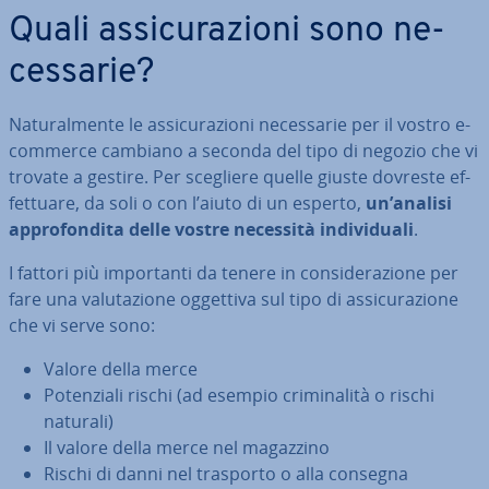
Quali as­si­cu­ra­zio­ni sono ne­
ces­sa­rie?
Na­tu­ral­men­te le as­si­cu­ra­zio­ni ne­ces­sa­rie per il vostro e-
commerce cambiano a seconda del tipo di negozio che vi
trovate a gestire. Per scegliere quelle giuste dovreste ef­
fet­tua­re, da soli o con l’aiuto di un esperto,
un’analisi
ap­pro­fon­di­ta delle vostre necessità in­di­vi­dua­li
.
I fattori più im­por­tan­ti da tenere in con­si­de­ra­zio­ne per
fare una va­lu­ta­zio­ne oggettiva sul tipo di as­si­cu­ra­zio­ne
che vi serve sono:
Valore della merce
Po­ten­zia­li rischi (ad esempio cri­mi­na­li­tà o rischi
naturali)
Il valore della merce nel magazzino
Rischi di danni nel trasporto o alla consegna