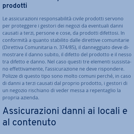
prodotti
Le as­si­cu­ra­zio­ni re­spon­sa­bi­li­tà civile prodotti servono
per pro­teg­ge­re i gestori dei negozi da eventuali danni
causati a terzi, persone e cose, da prodotti difettosi. In
con­for­mi­tà a quanto stabilito dalle direttive co­mu­ni­ta­rie
(Direttiva Co­mu­ni­ta­ria n. 374/85), il dan­neg­gia­to deve di­
mo­stra­re il danno subito, il difetto del prodotto e il nesso
tra difetto e danno. Nel caso questi tre elementi sus­si­sta­
no ef­fet­ti­va­men­te, l’as­si­cu­ra­zio­ne ne deve ri­spon­de­re.
Polizze di questo tipo sono molto comuni perché, in caso
di danni a terzi causati dal proprio prodotto, i gestori di
un negozio rischiano di veder messa a re­pen­ta­glio la
propria azienda.
As­si­cu­ra­zio­ni danni ai locali e
al contenuto