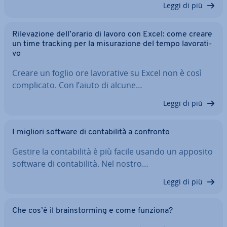
Leggi di più
Ri­le­va­zio­ne dell’orario di lavoro con Excel: come creare
un time tracking per la mi­su­ra­zio­ne del tempo la­vo­ra­ti­
vo
Creare un foglio ore la­vo­ra­ti­ve su Excel non è così
com­pli­ca­to. Con l’aiuto di alcune…
Leggi di più
I migliori software di con­ta­bi­li­tà a confronto
Gestire la con­ta­bi­li­tà è più facile usando un apposito
software di con­ta­bi­li­tà. Nel nostro…
Leggi di più
Che cos’è il brain­stor­ming e come funziona?