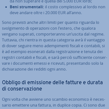
da non superare è quella dei 5.000 EUR lordi;
Beni stru­men­ta­li:
il costo com­ples­si­vo al lordo non
deve andare oltre i 20.000 EUR all’anno.
Sono previsti anche altri limiti per quanto riguarda lo
svol­gi­men­to di ope­ra­zio­ni con l’estero, che qualora
vengano superati, com­por­te­ran­no un’uscita dal regime.
Tuttavia, chi rientra in questa categoria avrà il vantaggio
di dover seguire meno adem­pi­men­ti fiscali e contabili, si
è ad esempio esonerati dalla re­gi­stra­zio­ne e tenuta dei
registri contabili e fiscali, e sarà perciò suf­fi­cien­te con­ser­
va­re i documenti emessi e ricevuti, pre­sen­tan­do solo la
di­chia­ra­zio­ne dei redditi ogni anno.
Obbligo di emissione delle fatture e durata
di con­ser­va­zio­ne
Ogni volta che avviene uno scambio economico è ne­ces­
sa­rio emettere una fattura, in duplice copia. Ci sono due