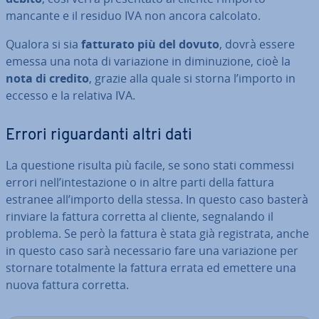
mancante e il residuo IVA non ancora calcolato.
Qualora si sia
fatturato più del dovuto
, dovrà essere
emessa una nota di va­ria­zio­ne in di­mi­nu­zio­ne, cioè la
nota di credito
, grazie alla quale si storna l’importo in
eccesso e la relativa IVA.
Errori ri­guar­dan­ti altri dati
La questione risulta più facile, se sono stati commessi
errori nell’in­te­sta­zio­ne o in altre parti della fattura
estranee all’importo della stessa. In questo caso basterà
rinviare la fattura corretta al cliente, se­gna­lan­do il
problema. Se però la fattura è stata già re­gi­stra­ta, anche
in questo caso sarà ne­ces­sa­rio fare una va­ria­zio­ne per
stornare to­tal­men­te la fattura errata ed emettere una
nuova fattura corretta.