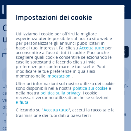
Digital Guide
Impostazioni dei cookie
Vai al contenuto prin­ci­pa­le
Come compilare ed emettere
Utilizziamo i cookie per offrirti la migliore
una fattura
esperienza utente possibile sul nostro sito web e
per personalizzare gli annunci pubblicitari in
base ai tuoi interessi. Fai clic su
Accetta tutto
per
La redazione di IONOS
Condividi via Facebook
Condividi via Twitter
Condividi via Li
acconsentire all'uso di tutti i cookie. Puoi anche
12 set 2023
scegliere quali cookie consentire selezionando le
caselle sottostanti e facendo clic su Invia
preferenze per confermare le tue scelte. Puoi
modificare le tue preferenze in qualsiasi
Indice
momento nelle
impostazioni
.
Ulteriori informazioni sul nostro utilizzo dei cookie
Una fattura è un
documento ufficiale
che serve a cer­ti­fi­
sono disponibili nella nostra
politica sui cookie
e
ca­re l’ero­ga­zio­ne di un bene e/o un servizio da parte del
nella nostra
politica sulla privacy
. I cookie
necessari verranno utilizzati anche se selezioni
venditore a un ac­qui­ren­te per un prezzo stabilito. Sono
Rifiuta
.
obbligati a emettere una fattura tutti coloro che
Cliccando su "
Accetta tutto
", accetti la raccolta e la
risultano essere degli im­pren­di­to­ri (sia in qualità di ditta
trasmissione dei tuoi dati a paesi terzi.
in­di­vi­dua­le che come società), dei liberi pro­fes­sio­ni­sti o
coloro che eser­ci­ta­no delle pro­fes­sio­ni nell’ambito