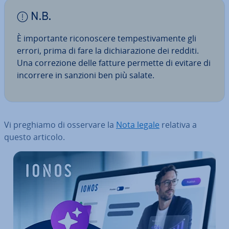
N.B.
È im­por­tan­te ri­co­no­sce­re tem­pe­sti­va­men­te gli
errori, prima di fare la di­chia­ra­zio­ne dei redditi.
Una cor­re­zio­ne delle fatture permette di evitare di
incorrere in sanzioni ben più salate.
Vi preghiamo di osservare la
Nota legale
relativa a
questo articolo.
Vai al menu prin­ci­pa­le