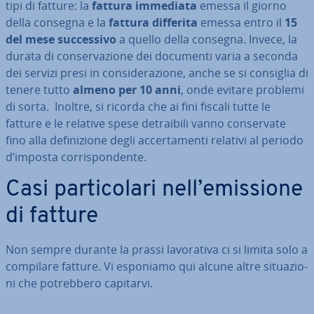
tipi di fatture: la
fattura immediata
emessa il giorno
della consegna e la
fattura differita
emessa entro il
15
del mese suc­ces­si­vo
a quello della consegna. Invece, la
durata di con­ser­va­zio­ne dei documenti varia a seconda
dei servizi presi in con­si­de­ra­zio­ne, anche se si consiglia di
tenere tutto
almeno per 10 anni
, onde evitare problemi
di sorta. Inoltre, si ricorda che ai fini fiscali tutte le
fatture e le relative spese de­trai­bi­li vanno con­ser­va­te
fino alla de­fi­ni­zio­ne degli ac­cer­ta­men­ti relativi al periodo
d’imposta cor­ri­spon­den­te.
Casi par­ti­co­la­ri nell’emissione
di fatture
Non sempre durante la prassi la­vo­ra­ti­va ci si limita solo a
compilare fatture. Vi esponiamo qui alcune altre si­tua­zio­
ni che po­treb­be­ro capitarvi.