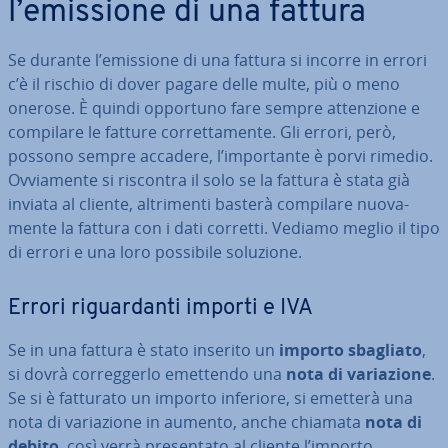
l’emissione di una fattura
Se durante l’emissione di una fattura si incorre in errori
c’è il rischio di dover pagare delle multe, più o meno
onerose. È quindi opportuno fare sempre at­ten­zio­ne e
compilare le fatture cor­ret­ta­men­te. Gli errori, però,
possono sempre accadere, l’im­por­tan­te è porvi rimedio.
Ov­via­men­te si riscontra il solo se la fattura è stata già
inviata al cliente, al­tri­men­ti basterà compilare nuo­va­
men­te la fattura con i dati corretti. Vediamo meglio il tipo
di errori e una loro possibile soluzione.
Errori ri­guar­dan­ti importi e IVA
Se in una fattura è stato inserito un
importo sbagliato
,
si dovrà cor­reg­ger­lo emettendo una
nota di va­ria­zio­ne
.
Se si è fatturato un importo inferiore, si emetterà una
nota di va­ria­zio­ne in aumento, anche chiamata
nota di
debito
, così verrà pre­sen­ta­to al cliente l’importo