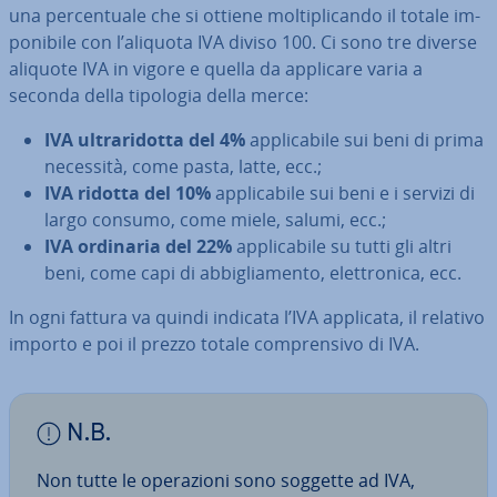
una per­cen­tua­le che si ottiene mol­ti­pli­can­do il totale im­
po­ni­bi­le con l’aliquota IVA diviso 100. Ci sono tre diverse
aliquote IVA in vigore e quella da applicare varia a
seconda della tipologia della merce:
IVA ul­tra­ri­dot­ta del 4%
ap­pli­ca­bi­le sui beni di prima
necessità, come pasta, latte, ecc.;
IVA ridotta del 10%
ap­pli­ca­bi­le sui beni e i servizi di
largo consumo, come miele, salumi, ecc.;
IVA ordinaria del 22%
ap­pli­ca­bi­le su tutti gli altri
beni, come capi di ab­bi­glia­men­to, elet­tro­ni­ca, ecc.
In ogni fattura va quindi indicata l’IVA applicata, il relativo
importo e poi il prezzo totale com­pren­si­vo di IVA.
N.B.
Non tutte le ope­ra­zio­ni sono soggette ad IVA,