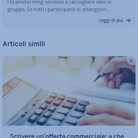
I brain­stor­ming servono a rac­co­glie­re idee in
gruppo. Se tutti i par­te­ci­pan­ti si attengono…
Leggi di più
Articoli simili
Scrivere un’offerta com­mer­cia­le: a che