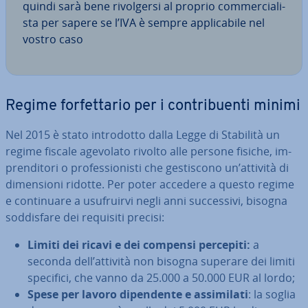
quindi sarà bene ri­vol­ger­si al proprio com­mer­cia­li­
sta per sapere se l’IVA è sempre ap­pli­ca­bi­le nel
vostro caso
Regime for­fet­ta­rio per i con­tri­buen­ti minimi
Nel 2015 è stato in­tro­dot­to dalla Legge di Stabilità un
regime fiscale agevolato rivolto alle persone fisiche, im­
pren­di­to­ri o pro­fes­sio­ni­sti che ge­sti­sco­no un’attività di
di­men­sio­ni ridotte. Per poter accedere a questo regime
e con­ti­nua­re a usu­fruir­vi negli anni suc­ces­si­vi, bisogna
sod­di­sfa­re dei requisiti precisi:
Limiti dei ricavi e dei compensi percepiti:
a
seconda dell’attività non bisogna superare dei limiti
specifici, che vanno da 25.000 a 50.000 EUR al lordo;
Spese per lavoro di­pen­den­te e as­si­mi­la­ti
: la soglia