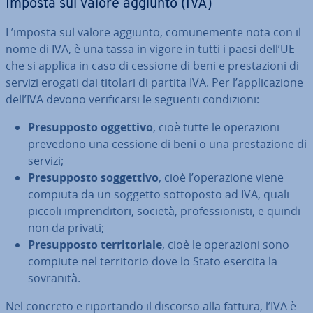
Imposta sul valore aggiunto (IVA)
L’imposta sul valore aggiunto, co­mu­ne­men­te nota con il
nome di IVA, è una tassa in vigore in tutti i paesi dell’UE
che si applica in caso di cessione di beni e pre­sta­zio­ni di
servizi erogati dai titolari di partita IVA. Per l’ap­pli­ca­zio­ne
dell’IVA devono ve­ri­fi­car­si le seguenti con­di­zio­ni:
Pre­sup­po­sto oggettivo
, cioè tutte le ope­ra­zio­ni
prevedono una cessione di beni o una pre­sta­zio­ne di
servizi;
Pre­sup­po­sto sog­get­ti­vo
, cioè l’ope­ra­zio­ne viene
compiuta da un soggetto sot­to­po­sto ad IVA, quali
piccoli im­pren­di­to­ri, società, pro­fes­sio­ni­sti, e quindi
non da privati;
Pre­sup­po­sto ter­ri­to­ria­le
, cioè le ope­ra­zio­ni sono
compiute nel ter­ri­to­rio dove lo Stato esercita la
sovranità.
Nel concreto e ri­por­tan­do il discorso alla fattura, l’IVA è