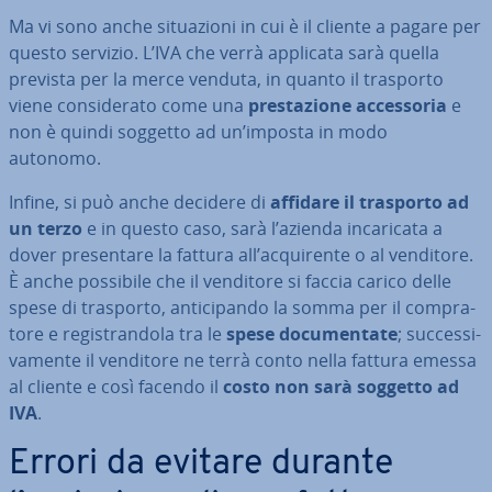
Ma vi sono anche si­tua­zio­ni in cui è il cliente a pagare per
questo servizio. L’IVA che verrà applicata sarà quella
prevista per la merce venduta, in quanto il trasporto
viene con­si­de­ra­to come una
pre­sta­zio­ne ac­ces­so­ria
e
non è quindi soggetto ad un’imposta in modo
autonomo.
Infine, si può anche decidere di
affidare il trasporto ad
un terzo
e in questo caso, sarà l’azienda in­ca­ri­ca­ta a
dover pre­sen­ta­re la fattura all’ac­qui­ren­te o al venditore.
È anche possibile che il venditore si faccia carico delle
spese di trasporto, an­ti­ci­pan­do la somma per il com­pra­
to­re e re­gi­stran­do­la tra le
spese do­cu­men­ta­te
; suc­ces­si­
va­men­te il venditore ne terrà conto nella fattura emessa
al cliente e così facendo il
costo non sarà soggetto ad
IVA
.
Errori da evitare durante