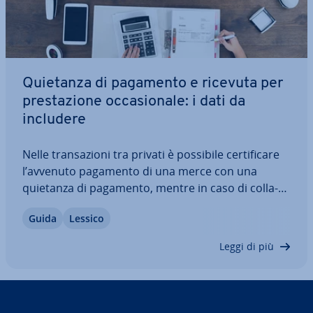
Quietanza di pagamento e ricevuta per
pre­sta­zio­ne oc­ca­sio­na­le: i dati da
includere
Nelle tran­sa­zio­ni tra privati è possibile cer­ti­fi­ca­re
l’avvenuto pagamento di una merce con una
quietanza di pagamento, mentre in caso di col­la­
bo­ra­zio­ni non con­ti­nua­ti­ve si può ricorrere a una
Guida
Lessico
ricevuta per pre­sta­zio­ne oc­ca­sio­na­le. Ma di che
cosa si tratta? Ti forniamo una…
Leggi di più