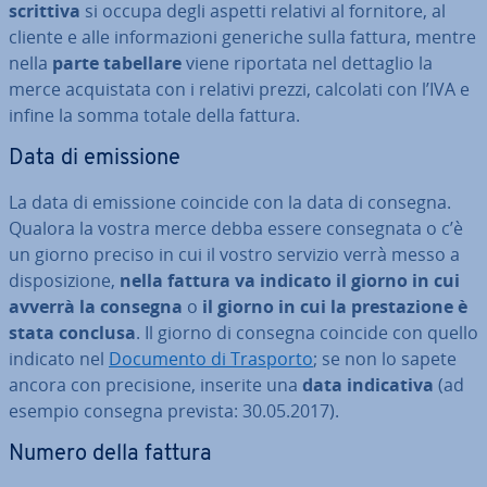
scrit­ti­va
si occupa degli aspetti relativi al fornitore, al
cliente e alle in­for­ma­zio­ni generiche sulla fattura, mentre
nella
parte tabellare
viene riportata nel dettaglio la
merce ac­qui­sta­ta con i relativi prezzi, calcolati con l’IVA e
infine la somma totale della fattura.
Data di emissione
La data di emissione coincide con la data di consegna.
Qualora la vostra merce debba essere con­se­gna­ta o c’è
un giorno preciso in cui il vostro servizio verrà messo a
di­spo­si­zio­ne,
nella fattura va indicato il giorno in cui
avverrà la consegna
o
il giorno in cui la pre­sta­zio­ne è
stata conclusa
. Il giorno di consegna coincide con quello
indicato nel
Documento di Trasporto
; se non lo sapete
ancora con pre­ci­sio­ne, inserite una
data in­di­ca­ti­va
(ad
esempio consegna prevista: 30.05.2017).
Numero della fattura