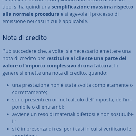
tipo, si ha quindi una
sem­pli­fi­ca­zio­ne massima rispetto
alla normale procedura
e si agevola il processo di
emissione nei casi in cui è ap­pli­ca­bi­le.
Nota di credito
Può succedere che, a volte, sia ne­ces­sa­rio emettere una
nota di credito per
re­sti­tui­re al cliente una parte del
valore o l’importo com­ples­si­vo di una fattura
. In
genere si emette una nota di credito, quando:
una pre­sta­zio­ne non è stata svolta com­ple­ta­men­te o
cor­ret­ta­men­te;
sono presenti errori nel calcolo dell’imposta, dell’im­
po­ni­bi­le o di entrambi;
avviene un reso di materiali difettosi e non so­sti­tui­bi­
li;
si è in presenza di resi per i casi in cui si ve­ri­fi­ca­no le