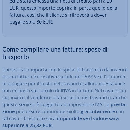
ed è stata emessa una nota di credito pari a 20
EUR, questo importo coprirà in parte quello della
fattura, così che il cliente si ritroverà a dover
pagare solo 30 EUR.
Come compilare una fattura: spese di
trasporto
Come ci si comporta con le spese di trasporto da inserire
in una fattura e il relativo calcolo dell’IVA? Se è l’ac­qui­ren­
te a pagare per il costo del trasporto, allora questa voce
non inciderà sul calcolo dell’IVA in fattura. Nel caso in cui
sia, invece, il venditore a farsi carico del trasporto, anche
questo servizio è soggetto ad im­po­si­zio­ne IVA. La
pre­sta­
zio­ne
può essere comunque svolta
gra­tui­ta­men­te
e in
tal caso il trasporto sarà
im­po­ni­bi­le se il valore sarà
superiore a 25,82 EUR
.