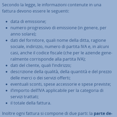
Secondo la legge, le in­for­ma­zio­ni contenute in una
fattura devono essere le seguenti:
data di emissione;
numero pro­gres­si­vo di emissione (in genere, per
anno solare);
dati del fornitore, quali nome della ditta, ragione
sociale, indirizzo, numero di partita IVA e, in alcuni
casi, anche il codice fiscale (che per le aziende ge­ne­
ral­men­te cor­ri­spon­de alla partita IVA);
dati del cliente, quali l’indirizzo;
de­scri­zio­ne della qualità, della quantità e del prezzo
delle merci o dei servizi offerti;
eventuali sconti, spese ac­ces­so­rie e spese previste;
il’importo dell’IVA ap­pli­ca­bi­le per la categoria di
servizi trattati;
il totale della fattura.
Inoltre ogni fattura si compone di due parti: la
parte de­