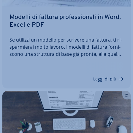
Modelli di fattura pro­fes­sio­na­li in Word,
Excel e PDF
Se utilizzi un modello per scrivere una fattura, ti ri­
spar­mie­rai molto lavoro. I modelli di fattura for­ni­
sco­no una struttura di base già pronta, alla quale
è suf­fi­cien­te ag­giun­ge­re i dati relativi all’azienda e
al cliente. Ma come si presenta il modello di fattura
perfetto? Come…
Leggi di più