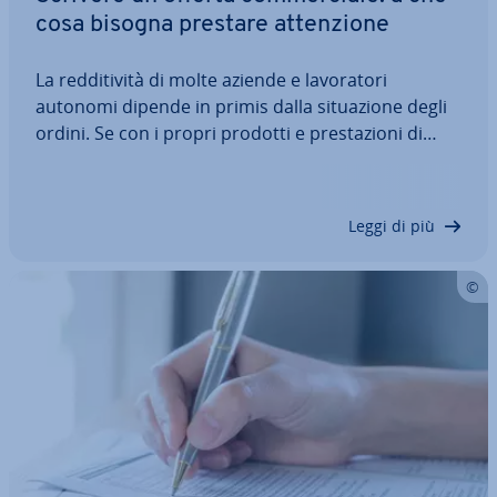
cosa bisogna prestare at­ten­zio­ne
La red­di­ti­vi­tà di molte aziende e la­vo­ra­to­ri
autonomi dipende in primis dalla si­tua­zio­ne degli
ordini. Se con i propri prodotti e pre­sta­zio­ni di
servizi riuscite a con­qui­sta­re l’at­ten­zio­ne di un
cliente e a ottenere una richiesta, dovreste im­me­
dia­ta­men­te ri­spon­de­re agli…
Leggi di più