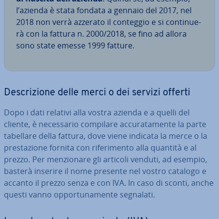
l’azienda è stata fondata a gennaio del 2017, nel
2018 non verrà azzerato il conteggio e si con­ti­nue­
rà con la fattura n. 2000/2018, se fino ad allora
sono state emesse 1999 fatture.
De­scri­zio­ne delle merci o dei servizi offerti
Dopo i dati relativi alla vostra azienda e a quelli del
cliente, è ne­ces­sa­rio compilare ac­cu­ra­ta­men­te la parte
tabellare della fattura, dove viene indicata la merce o la
pre­sta­zio­ne fornita con ri­fe­ri­men­to alla quantità e al
prezzo. Per men­zio­na­re gli articoli venduti, ad esempio,
basterà inserire il nome presente nel vostro catalogo e
accanto il prezzo senza e con IVA. In caso di sconti, anche
questi vanno op­por­tu­na­men­te segnalati.