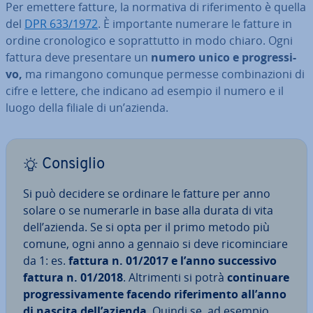
Per emettere fatture, la normativa di ri­fe­ri­men­to è quella
del
DPR 633/1972
. È im­por­tan­te numerare le fatture in
ordine cro­no­lo­gi­co e so­prat­tut­to in modo chiaro. Ogni
fattura deve pre­sen­ta­re un
numero unico e pro­gres­si­
vo,
ma rimangono comunque permesse com­bi­na­zio­ni di
cifre e lettere, che indicano ad esempio il numero e il
luogo della filiale di un’azienda.
Consiglio
Si può decidere se ordinare le fatture per anno
solare o se numerarle in base alla durata di vita
dell’azienda. Se si opta per il primo metodo più
comune, ogni anno a gennaio si deve ri­co­min­cia­re
da 1: es.
fattura n. 01/2017 e l’anno suc­ces­si­vo
fattura n. 01/2018
. Al­tri­men­ti si potrà
con­ti­nua­re
pro­gres­si­va­men­te
facendo ri­fe­ri­men­to all’anno
di nascita dell’azienda
. Quindi se, ad esempio,