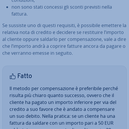
con­di­zio­ni;
non sono stati concessi gli sconti previsti nella
fattura.
Se sussiste uno di questi requisiti, è possibile emettere la
relativa nota di credito e decidere se re­sti­tui­re l’importo
al cliente oppure saldarlo per com­pen­sa­zio­ne, vale a dire
che l’importo andrà a coprire fatture ancora da pagare o
che verranno emesse in seguito.
Fatto
Il metodo per com­pen­sa­zio­ne è pre­fe­ri­bi­le perché
risulta più chiaro quanto successo, ovvero che il
cliente ha pagato un importo inferiore per via del
credito a suo favore che è andato a com­pen­sa­re
un suo debito. Nella pratica: se un cliente ha una
fattura da saldare con un importo pari a 50 EUR