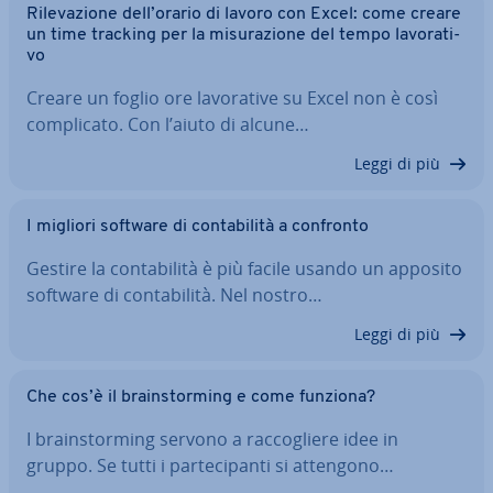
Ri­le­va­zio­ne dell’orario di lavoro con Excel: come creare
un time tracking per la mi­su­ra­zio­ne del tempo la­vo­ra­ti­
vo
Creare un foglio ore la­vo­ra­ti­ve su Excel non è così
com­pli­ca­to. Con l’aiuto di alcune…
Leggi di più
I migliori software di con­ta­bi­li­tà a confronto
Gestire la con­ta­bi­li­tà è più facile usando un apposito
software di con­ta­bi­li­tà. Nel nostro…
Leggi di più
Che cos’è il brain­stor­ming e come funziona?
I brain­stor­ming servono a rac­co­glie­re idee in
gruppo. Se tutti i par­te­ci­pan­ti si attengono…