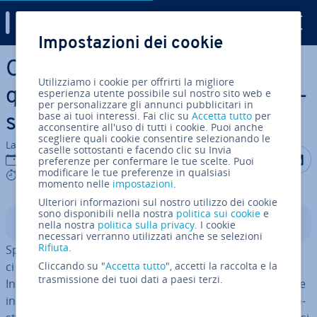
Digital Guide
Impostazioni dei cookie
Vai al contenuto prin­ci­pa­le
Costi del com­mer­cia­li­sta:
Utilizziamo i cookie per offrirti la migliore
quanto costa un com­mer­cia­li­
esperienza utente possibile sul nostro sito web e
per personalizzare gli annunci pubblicitari in
base ai tuoi interessi. Fai clic su
Accetta tutto
per
sta?
acconsentire all'uso di tutti i cookie. Puoi anche
scegliere quali cookie consentire selezionando le
La redazione di IONOS
caselle sottostanti e facendo clic su Invia
Condividi 
Condiv
C
12 set 2023
preferenze per confermare le tue scelte. Puoi
modificare le tue preferenze in qualsiasi
4 mins
momento nelle
impostazioni
.
Ulteriori informazioni sul nostro utilizzo dei cookie
sono disponibili nella nostra
politica sui cookie
e
Indice
nella nostra
politica sulla privacy
. I cookie
necessari verranno utilizzati anche se selezioni
Rifiuta
.
Spesso al momento di fare la
di­chia­ra­zio­ne dei redditi
ci si chiede se sia meglio ri­vol­ger­si a un com­mer­cia­li­sta.
Cliccando su "
Accetta tutto
", accetti la raccolta e la
trasmissione dei tuoi dati a paesi terzi.
Infatti non tutti sanno
quali costi detrarre dalle tasse
e
in casi simili (ma non solo) un com­mer­cia­li­sta può di­mo­