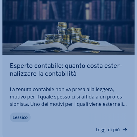
Esperto contabile: quanto costa ester­
na­liz­za­re la con­ta­bi­li­tà
La tenuta contabile non va presa alla leggera,
motivo per il quale spesso ci si affida a un pro­fes­
sio­ni­sta. Uno dei motivi per i quali viene ester­na­liz­
za­ta la con­ta­bi­li­tà, in parte o com­ple­ta­men­te, sono
Lessico
le co­no­scen­ze ne­ces­sa­rie, visti anche i continui e
repentini cam­bia­men­ti…
Leggi di più