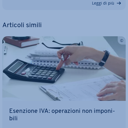
Leggi di più
Articoli simili
Esenzione IVA: ope­ra­zio­ni non im­po­ni­
bi­li