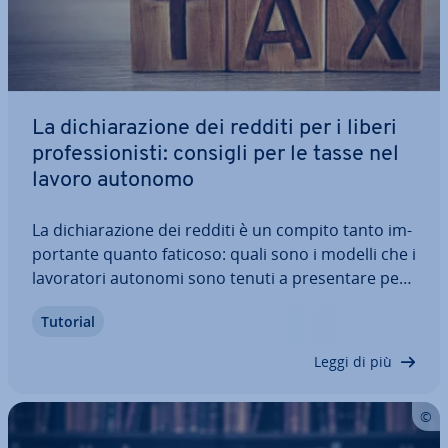
La di­chia­ra­zio­ne dei redditi per i liberi
pro­fes­sio­ni­sti: consigli per le tasse nel
lavoro autonomo
La di­chia­ra­zio­ne dei redditi è un compito tanto im­
por­tan­te quanto faticoso: quali sono i modelli che i
la­vo­ra­to­ri autonomi sono tenuti a pre­sen­ta­re per
la di­chia­ra­zio­ne dei redditi? Ti forniamo alcuni
Tutorial
consigli per riuscire a di­stri­car­ti tra le tasse per il
lavoro autonomo e…
Leggi di più