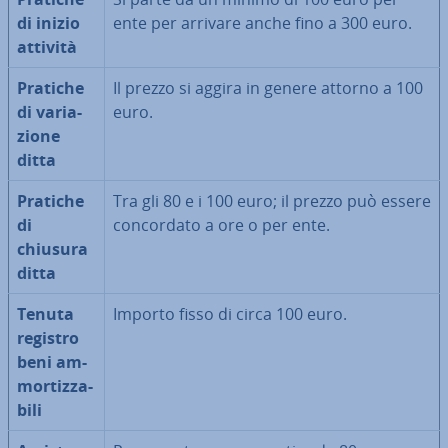
di inizio
ente per arrivare anche fino a 300 euro.
attività
Pratiche
Il prezzo si aggira in genere attorno a 100
di va­ria­
euro.
zio­ne
ditta
Pratiche
Tra gli 80 e i 100 euro; il prezzo può essere
di
con­cor­da­to a ore o per ente.
chiusura
ditta
Tenuta
Importo fisso di circa 100 euro.
registro
beni am­
mor­tiz­za­
bi­li