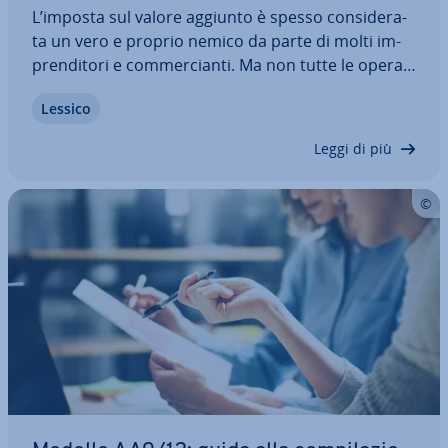
L’imposta sul valore aggiunto è spesso con­si­de­ra­
ta un vero e proprio nemico da parte di molti im­
pren­di­to­ri e com­mer­cian­ti. Ma non tutte le ope­ra­
zio­ni com­mer­cia­li sono ugual­men­te sot­to­po­ste al
Lessico
pagamento dell’IVA. Se operate nei settori che la
legge italiana prevede come di utilità…
Leggi di più