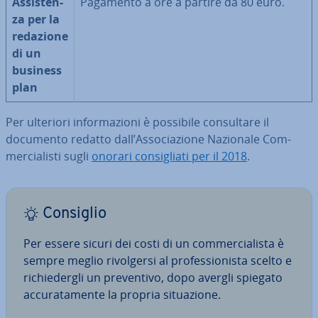
As­si­sten­
Pagamento a ore a partire da 80 euro.
za per la
redazione
di un
business
plan
Per ulteriori in­for­ma­zio­ni è possibile con­sul­ta­re il
documento redatto dall’As­so­cia­zio­ne Nazionale Com­
mer­cia­li­sti sugli
onorari con­si­glia­ti per il 2018
.
Consiglio
Per essere sicuri dei costi di un com­mer­cia­li­sta è
sempre meglio ri­vol­ger­si al pro­fes­sio­ni­sta scelto e
ri­chie­der­gli un pre­ven­ti­vo, dopo avergli spiegato
ac­cu­ra­ta­men­te la propria si­tua­zio­ne.