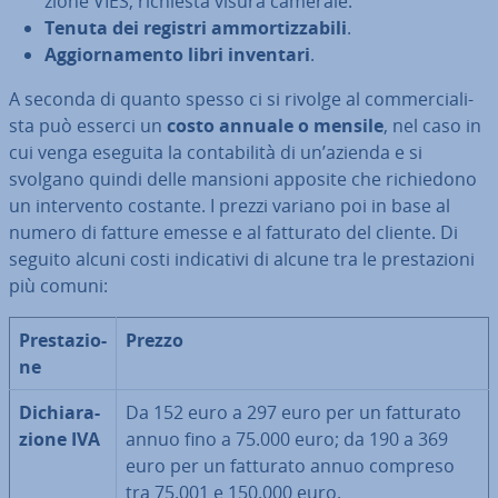
zio­ne VIES, richiesta visura camerale.
Tenuta dei registri am­mor­tiz­za­bi­li
.
Ag­gior­na­men­to libri inventari
.
A seconda di quanto spesso ci si rivolge al com­mer­cia­li­
sta può esserci un
costo annuale o mensile
, nel caso in
cui venga eseguita la con­ta­bi­li­tà di un’azienda e si
svolgano quindi delle mansioni apposite che ri­chie­do­no
un in­ter­ven­to costante. I prezzi variano poi in base al
numero di fatture emesse e al fatturato del cliente. Di
seguito alcuni costi in­di­ca­ti­vi di alcune tra le pre­sta­zio­ni
più comuni:
Pre­sta­zio­
Prezzo
ne
Di­chia­ra­
Da 152 euro a 297 euro per un fatturato
zio­ne IVA
annuo fino a 75.000 euro; da 190 a 369
euro per un fatturato annuo compreso
tra 75.001 e 150.000 euro.