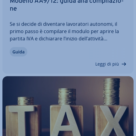
Modello AA9/12: guida alla com­pi­la­zio­
ne
Se si decide di diventare la­vo­ra­to­ri autonomi, il
primo passo è compilare il modulo per aprire la
partita IVA e di­chia­ra­re l’inizio dell’attività
all’Agenzia delle Entrate. Dopo la consegna del
Guida
modulo sarete in regola con il fisco e potrete co­
min­cia­re a emettere fatture. A prima…
Leggi di più