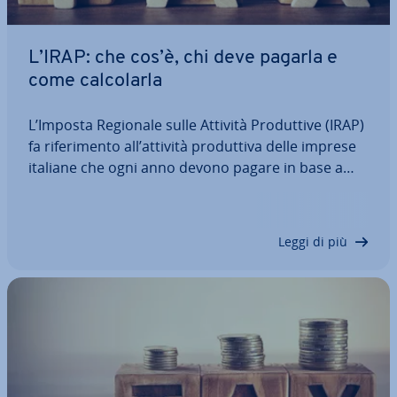
L’IRAP: che cos’è, chi deve pagarla e
come cal­co­lar­la
L’Imposta Regionale sulle Attività Pro­dut­ti­ve (IRAP)
fa ri­fe­ri­men­to all’attività pro­dut­ti­va delle imprese
italiane che ogni anno devono pagare in base a
quanto prodotto durante l’anno pre­ce­den­te. Ma
chi è in­te­res­sa­to da questa imposta e a quanto
cor­ri­spon­de? In questo articolo vi…
Leggi di più