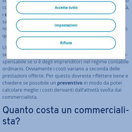
strar­si un valido aiuto. Spe­cial­men­te la prima volta che si
compila la di­chia­ra­zio­ne dei redditi per la propria attività,
Accetta tutto
i
dubbi non man­che­ran­no
e proprio per questo
sarebbe meglio farsi guidare da un pro­fes­sio­ni­sta, per
impostazioni
non doversi poi pre­oc­cu­pa­re di aver omesso o sbagliato
qualcosa.
Rifiuta
Un com­mer­cia­li­sta può aiutare anche per molti altri
servizi, ad esempio per la
tenuta della con­ta­bi­li­tà
, in­di­
spen­sa­bi­le se si è degli im­pren­di­to­ri nel regime contabile
ordinario. Ov­via­men­te i costi variano a seconda delle
pre­sta­zio­ni offerte. Per questo dovreste ri­flet­te­re bene e
chiedere se possibile un
pre­ven­ti­vo
in modo da poter
calcolare meglio i costi derivanti dall’attività svolta dal
com­mer­cia­li­sta.
Quanto costa un com­mer­cia­li­
sta?