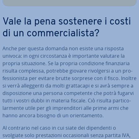
Vale la pena sostenere i costi
di un com­mer­cia­li­sta?
Anche per questa domanda non esiste una risposta
univoca: in ogni cir­co­stan­za è im­por­tan­te valutare la
propria si­tua­zio­ne. Se la propria con­di­zio­ne fi­nan­zia­ria
risulta complessa, potrebbe giovare ri­vol­ger­si a un pro­
fes­sio­ni­sta per evitare brutte sorprese con il fisco. Inoltre
si verrà al­leg­ge­ri­ti da molti grat­ta­ca­pi e si avrà sempre a
di­spo­si­zio­ne una persona com­pe­ten­te che potrà fugarvi
tutti i vostri dubbi in materia fiscale. Ciò risulta par­ti­co­
lar­men­te utile per gli im­pren­di­to­ri alle prime armi che
hanno ancora bisogno di un orien­ta­men­to.
Al contrario nel caso in cui siate dei di­pen­den­ti o
svolgiate solo pre­sta­zio­ni oc­ca­sio­na­li senza partita IVA,