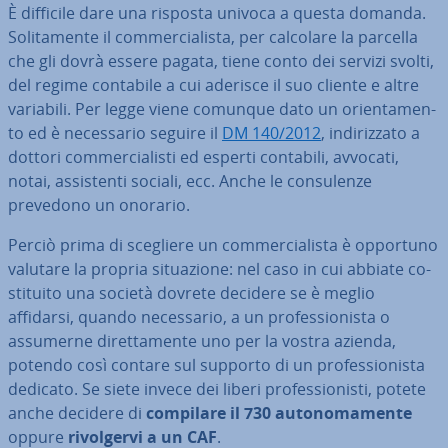
È difficile dare una risposta univoca a questa domanda.
So­li­ta­men­te il com­mer­cia­li­sta, per calcolare la parcella
che gli dovrà essere pagata, tiene conto dei servizi svolti,
del regime contabile a cui aderisce il suo cliente e altre
variabili. Per legge viene comunque dato un orien­ta­men­
to ed è ne­ces­sa­rio seguire il
DM 140/2012
, in­di­riz­za­to a
dottori com­mer­cia­li­sti ed esperti contabili, avvocati,
notai, as­si­sten­ti sociali, ecc. Anche le con­su­len­ze
prevedono un onorario.
Perciò prima di scegliere un com­mer­cia­li­sta è opportuno
valutare la propria si­tua­zio­ne: nel caso in cui abbiate co­
sti­tui­to una società dovrete decidere se è meglio
affidarsi, quando ne­ces­sa­rio, a un pro­fes­sio­ni­sta o
assumerne di­ret­ta­men­te uno per la vostra azienda,
potendo così contare sul supporto di un pro­fes­sio­ni­sta
dedicato. Se siete invece dei liberi pro­fes­sio­ni­sti, potete
anche decidere di
compilare il 730 au­to­no­ma­men­te
oppure
ri­vol­ger­vi a un CAF
.