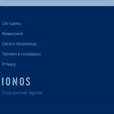
Chi siamo
Newsroom
Centro As­si­sten­za
Termini e con­di­zio­ni
Privacy
Il tuo partner digitale