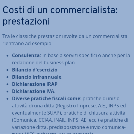
Costi di un com­mer­cia­li­sta:
pre­sta­zio­ni
Tra le classiche pre­sta­zio­ni svolte da un com­mer­cia­li­sta
rientrano ad esempio:
Con­su­len­za:
in base a servizi specifici o anche per la
redazione del business plan.
Bilancio d'e­ser­ci­zio
.
Bilancio in­fran­nua­le
.
Di­chia­ra­zio­ne IRAP
.
Di­chia­ra­zio­ne IVA
.
Diverse pratiche fiscali come
: pratiche di inizio
attività di una ditta (Registro Imprese, A.E., INPS ed
even­tual­men­te SUAP), pratiche di chiusura attività
(Comunica, CCIAA, INAIL, INPS, AE, ecc.) e pratiche di
va­ria­zio­ne ditta, pre­di­spo­si­zio­ne e invio co­mu­ni­ca­