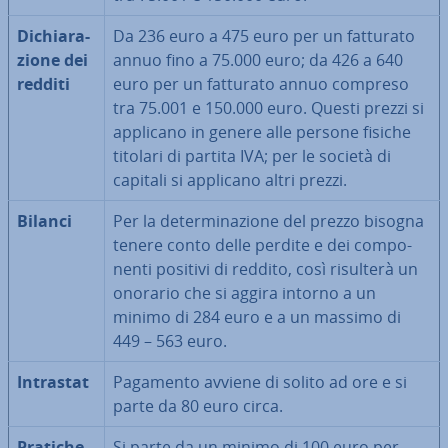
Di­chia­ra­
Da 236 euro a 475 euro per un fatturato
zio­ne dei
annuo fino a 75.000 euro; da 426 a 640
redditi
euro per un fatturato annuo compreso
tra 75.001 e 150.000 euro. Questi prezzi si
applicano in genere alle persone fisiche
titolari di partita IVA; per le società di
capitali si applicano altri prezzi.
Bilanci
Per la de­ter­mi­na­zio­ne del prezzo bisogna
tenere conto delle perdite e dei com­po­
nen­ti positivi di reddito, così risulterà un
onorario che si aggira intorno a un
minimo di 284 euro e a un massimo di
449 – 563 euro.
Intrastat
Pagamento avviene di solito ad ore e si
parte da 80 euro circa.
Pratiche
Si parte da un minimo di 100 euro per