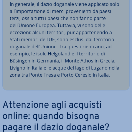
In generale, il dazio doganale viene applicato solo
all’im­por­ta­zio­ne di merci pro­ve­nien­ti da paesi
terzi, ossia tutti i paesi che non fanno parte
dell’Unione Europea. Tuttavia, vi sono delle
eccezioni: alcuni territori, pur ap­par­te­nen­do a
Stati membri dell’UE, sono esclusi dal ter­ri­to­rio
doganale dell’Unione. Tra questi rientrano, ad
esempio, le isole Helgoland e il ter­ri­to­rio di
Büsingen in Germania, il Monte Athos in Grecia,
Livigno in Italia e le acque del lago di Lugano nella
zona tra Ponte Tresa e Porto Ceresio in Italia.
At­ten­zio­ne agli acquisti
online: quando bisogna
pagare il dazio doganale?