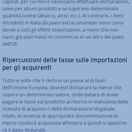
capitali, per cui non è ne­ces­sa­rio ef­fet­tua­re di­chia­ra­zio­ni,
salvo per alcuni prodotti e se superano de­ter­mi­na­te
quantità (come tabacco, alcol, ecc.). Al contrario, i beni
in­tro­dot­ti in Italia da paesi ex­tra­co­mu­ni­ta­ri sono con­si­
de­ra­ti a tutti gli effetti im­por­ta­zio­ni, a meno che non
siano già stati messi in commercio in un altro dei paesi
dell’UE.
Ri­per­cus­sio­ni delle tasse sulle im­por­ta­zio­ni
per gli ac­qui­ren­ti
Tutte le volte che ti rechi in un paese al di fuori
dell’Unione Europea, dovresti di­chia­ra­re la merce che
supera un de­ter­mi­na­to valore, onde evitare di dover
pagare le tasse sul prodotto al ritorno in mancanza della
ricevuta di acquisto o della di­chia­ra­zio­ne doganale.
Infatti, in assenza di ap­pro­pria­ta do­cu­men­ta­zio­ne la
merce risulterà ac­qui­sta­ta all’estero e quindi si ap­pli­che­
rà il dazio doganale.