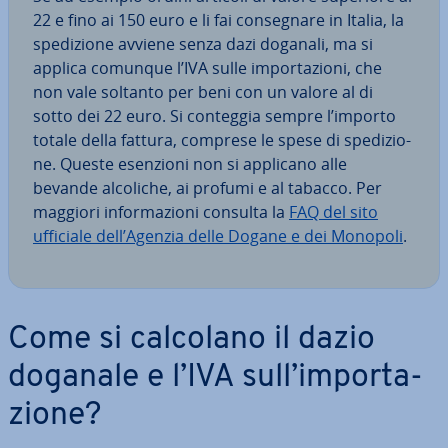
22 e fino ai 150 euro e li fai con­se­gna­re in Italia, la
spe­di­zio­ne avviene senza dazi doganali, ma si
applica comunque l’IVA sulle im­por­ta­zio­ni, che
non vale soltanto per beni con un valore al di
sotto dei 22 euro. Si conteggia sempre l’importo
totale della fattura, comprese le spese di spe­di­zio­
ne. Queste esenzioni non si applicano alle
bevande alcoliche, ai profumi e al tabacco. Per
maggiori in­for­ma­zio­ni consulta la
FAQ del sito
ufficiale dell’Agenzia delle Dogane e dei Monopoli
.
Come si calcolano il dazio
doganale e l’IVA sull’im­por­ta­
zio­ne?