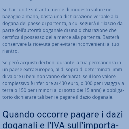
Se hai con te soltanto merce di modesto valore nel
bagaglio a mano, basta una di­chia­ra­zio­ne verbale alla
dogana del paese di partenza, a cui seguirà il rilascio da
parte dell’autorità doganale di una di­chia­ra­zio­ne che
certifica il possesso della merce alla partenza. Basterà
con­ser­va­re la ricevuta per evitare in­con­ve­nien­ti al tuo
rientro.
Se però acquisti dei beni durante la tua per­ma­nen­za in
un paese ex­traeu­ro­peo, al di sopra di de­ter­mi­na­ti limiti
di valore (i beni non vanno di­chia­ra­ti se il loro valore
com­ples­si­vo è inferiore ai 430 euro, o 300 per i viaggi via
terra o 150 per i minori al di sotto dei 15 anni) è ob­bli­ga­
to­rio di­chia­ra­re tali beni e pagare il dazio doganale.
Quando occorre pagare i dazi
doganali e l’IVA sull’im­por­ta­