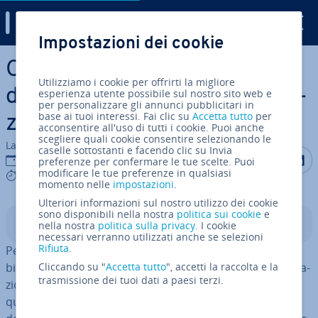
Digital Guide
Impostazioni dei cookie
Vai al contenuto prin­ci­pa­le
Come fun­zio­na­no i dazi
Utilizziamo i cookie per offrirti la migliore
doganali e l’IVA sulle im­por­ta­
esperienza utente possibile sul nostro sito web e
per personalizzare gli annunci pubblicitari in
base ai tuoi interessi. Fai clic su
Accetta tutto
per
zio­ni?
acconsentire all'uso di tutti i cookie. Puoi anche
scegliere quali cookie consentire selezionando le
La redazione di IONOS
caselle sottostanti e facendo clic su Invia
Condividi 
Condiv
C
16 mag 2025
preferenze per confermare le tue scelte. Puoi
modificare le tue preferenze in qualsiasi
6 mins
momento nelle
impostazioni
.
Ulteriori informazioni sul nostro utilizzo dei cookie
sono disponibili nella nostra
politica sui cookie
e
Indice
nella nostra
politica sulla privacy
. I cookie
necessari verranno utilizzati anche se selezioni
Rifiuta
.
Per merci che pro­ven­go­no da paesi ex­traeu­ro­pei
bisogna pagare i dazi doganali, mentre anche le im­por­ta­
Cliccando su "
Accetta tutto
", accetti la raccolta e la
trasmissione dei tuoi dati a paesi terzi.
zio­ni sono soggette all’IVA. In questo articolo ti diamo
qualche rag­gua­glio sull’IVA sulle im­por­ta­zio­ni, dazi