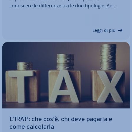
conoscere le dif­fe­ren­ze tra le due tipologie. Ad
esempio l’imposta sul reddito è diretta o indiretta?
Qual è la dif­fe­ren­za tra un debitore fiscale e un
con­tri­buen­te? In questo articolo facciamo…
Leggi di più
L’IRAP: che cos’è, chi deve pagarla e
come cal­co­lar­la