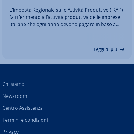
L’Imposta Regionale sulle Attività Pro­dut­ti­ve (IRAP)
fa ri­fe­ri­men­to all’attività pro­dut­ti­va delle imprese
italiane che ogni anno devono pagare in base a
quanto prodotto durante l’anno pre­ce­den­te. Ma
chi è in­te­res­sa­to da questa imposta e a quanto
cor­ri­spon­de? In questo articolo vi…
Leggi di più
Chi siamo
Newsroom
Centro As­si­sten­za
Termini e con­di­zio­ni
Privacy