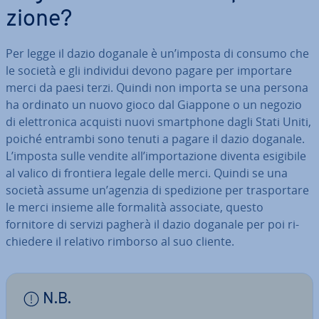
zio­ne?
Per legge il dazio doganale è un’imposta di consumo che
le società e gli individui devono pagare per importare
merci da paesi terzi. Quindi non importa se una persona
ha ordinato un nuovo gioco dal Giappone o un negozio
di elet­tro­ni­ca acquisti nuovi smart­pho­ne dagli Stati Uniti,
poiché entrambi sono tenuti a pagare il dazio doganale.
L’imposta sulle vendite all’im­por­ta­zio­ne diventa esigibile
al valico di frontiera legale delle merci. Quindi se una
società assume un’agenzia di spe­di­zio­ne per tra­spor­ta­re
le merci insieme alle formalità associate, questo
fornitore di servizi pagherà il dazio doganale per poi ri­
chie­de­re il relativo rimborso al suo cliente.
N.B.