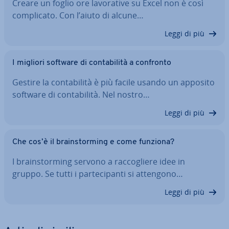
Creare un foglio ore la­vo­ra­ti­ve su Excel non è così
com­pli­ca­to. Con l’aiuto di alcune…
Leggi di più
I migliori software di con­ta­bi­li­tà a confronto
Gestire la con­ta­bi­li­tà è più facile usando un apposito
software di con­ta­bi­li­tà. Nel nostro…
Leggi di più
Che cos’è il brain­stor­ming e come funziona?
I brain­stor­ming servono a rac­co­glie­re idee in
gruppo. Se tutti i par­te­ci­pan­ti si attengono…
Leggi di più