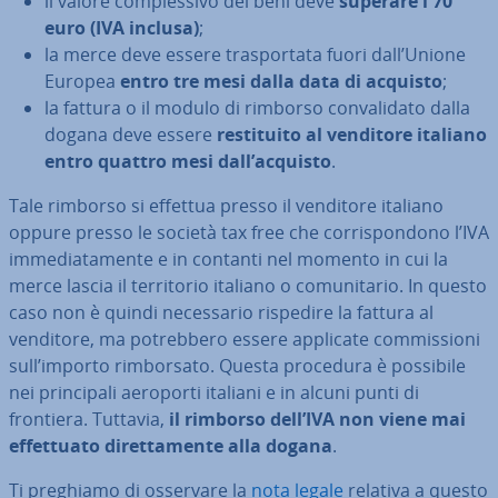
il valore com­ples­si­vo dei beni deve
superare i 70
euro (IVA inclusa)
;
la merce deve essere tra­spor­ta­ta fuori dall’Unione
Europea
entro tre mesi dalla data di acquisto
;
la fattura o il modulo di rimborso con­va­li­da­to dalla
dogana deve essere
re­sti­tui­to al venditore italiano
entro quattro mesi dall’acquisto
.
Tale rimborso si effettua presso il venditore italiano
oppure presso le società tax free che cor­ri­spon­do­no l’IVA
im­me­dia­ta­men­te e in contanti nel momento in cui la
merce lascia il ter­ri­to­rio italiano o co­mu­ni­ta­rio. In questo
caso non è quindi ne­ces­sa­rio rispedire la fattura al
venditore, ma po­treb­be­ro essere applicate com­mis­sio­ni
sull’importo rim­bor­sa­to. Questa procedura è possibile
nei prin­ci­pa­li aeroporti italiani e in alcuni punti di
frontiera. Tuttavia,
il rimborso dell’IVA non viene mai
ef­fet­tua­to di­ret­ta­men­te alla dogana
.
Ti preghiamo di osservare la
nota legale
relativa a questo