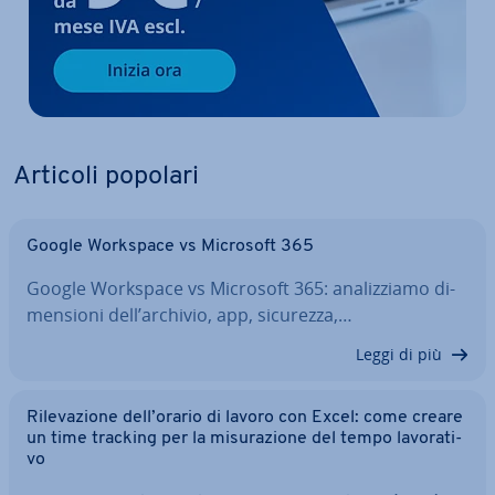
Articoli popolari
Google Workspace vs Microsoft 365
Google Workspace vs Microsoft 365: ana­liz­zia­mo di­
men­sio­ni dell’archivio, app, sicurezza,…
Leggi di più
Ri­le­va­zio­ne dell’orario di lavoro con Excel: come creare
un time tracking per la mi­su­ra­zio­ne del tempo la­vo­ra­ti­
vo