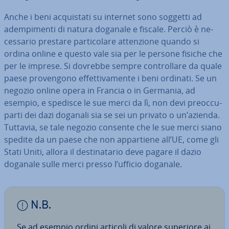
Anche i beni ac­qui­sta­ti su internet sono soggetti ad
adem­pi­men­ti di natura doganale e fiscale. Perciò è ne­
ces­sa­rio prestare par­ti­co­la­re at­ten­zio­ne quando si
ordina online e questo vale sia per le persone fisiche che
per le imprese. Si dovrebbe sempre con­trol­la­re da quale
paese pro­ven­go­no ef­fet­ti­va­men­te i beni ordinati. Se un
negozio online opera in Francia o in Germania, ad
esempio, e spedisce le sue merci da lì, non devi pre­oc­cu­
par­ti dei dazi doganali sia se sei un privato o un’azienda.
Tuttavia, se tale negozio consente che le sue merci siano
spedite da un paese che non ap­par­tie­ne all’UE, come gli
Stati Uniti, allora il de­sti­na­ta­rio deve pagare il dazio
doganale sulle merci presso l’ufficio doganale.
N.B.
Se ad esempio ordini articoli di valore superiore ai