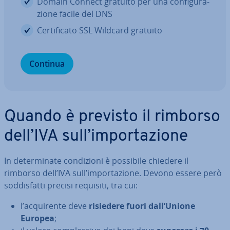
Domain Connect gratuito per una con­fi­gu­ra­
zio­ne facile del DNS
Cer­ti­fi­ca­to SSL Wildcard gratuito
Continua
Quando è previsto il rimborso
dell’IVA sull’im­por­ta­zio­ne
In de­ter­mi­na­te con­di­zio­ni è possibile chiedere il
rimborso dell’IVA sull’im­por­ta­zio­ne. Devono essere però
sod­di­sfat­ti precisi requisiti, tra cui:
l’ac­qui­ren­te deve
risiedere fuori dall’Unione
Europea
;