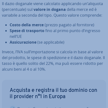
Il dazio doganale viene calcolato ap­pli­can­do un’aliquota
(per­cen­tua­le) sul
valore in dogana
della merce ed è
variabile a seconda del tipo. Questo valore comprende:
Costo della merce
(prezzo pagato al fornitore)
Spese di trasporto
fino al primo punto d’ingresso
nell’UE
As­si­cu­ra­zio­ne
(se ap­pli­ca­bi­le)
Invece, l’IVA sull’im­por­ta­zio­ne si calcola in base al valore
del prodotto, le spese di spe­di­zio­ne e il dazio doganale. Il
tasso è quello solito del 22%, ma può essere ridotto per
alcuni beni al 4 o al 10%.
Acquista e registra il tuo dominio con
il provider n°1 in Europa