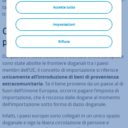
doganali, rimborsi IVA e altri concetti ri­guar­dan­ti l’im­por­
ta­zio­ne di merci, sia da parte di privati che di aziende,
Accetta tutto
tra­spor­ta­ti fi­si­ca­men­te o ac­qui­sta­ti online.
impostazioni
Che cosa si intende per im­
por­ta­zio­ne?
Rifiuta
Da quando è stato co­sti­tui­to il Mercato Unico Europeo e
sono state abolite le frontiere doganali tra i paesi
membri dell’UE, il concetto di im­por­ta­zio­ne si riferisce
uni­ca­men­te all’in­tro­du­zio­ne di beni di pro­ve­nien­za
ex­tra­co­mu­ni­ta­ria
. Se il bene proviene da un paese al di
fuori dell’Unione Europea, occorre pagare l’imposta di
im­por­ta­zio­ne, che è riscossa dalle dogane al momento
dell’im­por­ta­zio­ne sotto forma di dazio doganale.
Infatti, i paesi europei sono collegati in un unico spazio
doganale e vige la libera cir­co­la­zio­ne di persone e