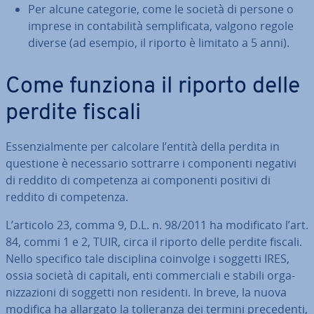
Per alcune categorie, come le società di persone o
imprese in con­ta­bi­li­tà sem­pli­fi­ca­ta, valgono regole
diverse (ad esempio, il riporto è limitato a 5 anni).
Come funziona il riporto delle
perdite fiscali
Es­sen­zial­men­te per calcolare l’entità della perdita in
questione è ne­ces­sa­rio sottrarre i com­po­nen­ti negativi
di reddito di com­pe­ten­za ai com­po­nen­ti positivi di
reddito di com­pe­ten­za.
L’articolo 23, comma 9, D.L. n. 98/2011 ha mo­di­fi­ca­to l’art.
84, commi 1 e 2, TUIR, circa il riporto delle perdite fiscali.
Nello specifico tale di­sci­pli­na coinvolge i soggetti IRES,
ossia società di capitali, enti com­mer­cia­li e stabili or­ga­
niz­za­zio­ni di soggetti non residenti. In breve, la nuova
modifica ha allargato la tol­le­ran­za dei termini pre­ce­den­ti,