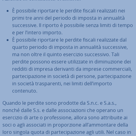
È possibile riportare le perdite fiscali rea­liz­za­ti nei
primi tre anni del periodo di imposta in annualità
suc­ces­si­ve. Il riporto è possibile senza limiti di tempo
e per l’intero importo.
È possibile riportare le perdite fiscali rea­liz­za­te dal
quarto periodo di imposta in annualità suc­ces­si­ve,
ma non oltre il quinto esercizio suc­ces­si­vo. Tali
perdite possono essere uti­liz­za­te in di­mi­nu­zio­ne dei
redditi di impresa derivanti da imprese com­mer­cia­li,
par­te­ci­pa­zio­ne in società di persone, par­te­ci­pa­zio­ne
in società tra­spa­ren­ti, nei limiti dell’importo
contenuto.
Quando le perdite sono prodotte da S.n.c. e S.a.s.,
nonché dalle S.s. e dalle as­so­cia­zio­ni che operano un
esercizio di arte o pro­fes­sio­ne, allora sono at­tri­bui­te ai
soci o agli associati in pro­por­zio­ne all’ammontare della
loro singola quota di par­te­ci­pa­zio­ne agli utili. Nel caso in