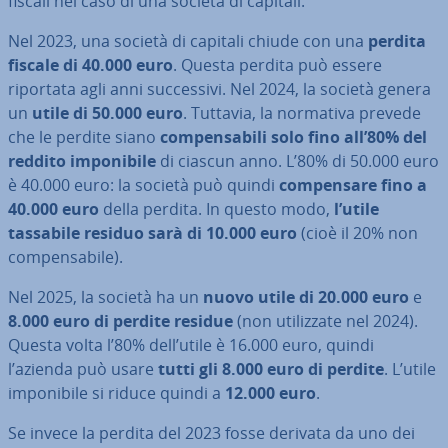
fiscali nel caso di una società di capitali.
Nel 2023, una società di capitali chiude con una
perdita
fiscale di 40.000 euro
. Questa perdita può essere
riportata agli anni suc­ces­si­vi. Nel 2024, la società genera
un
utile di 50.000 euro
. Tuttavia, la normativa prevede
che le perdite siano
com­pen­sa­bi­li solo fino all’80% del
reddito im­po­ni­bi­le
di ciascun anno. L’80% di 50.000 euro
è 40.000 euro: la società può quindi
com­pen­sa­re fino a
40.000 euro
della perdita. In questo modo,
l’utile
tassabile residuo sarà di 10.000 euro
(cioè il 20% non
com­pen­sa­bi­le).
Nel 2025, la società ha un
nuovo utile di 20.000 euro
e
8.000 euro di perdite residue
(non uti­liz­za­te nel 2024).
Questa volta l’80% dell’utile è 16.000 euro, quindi
l’azienda può usare
tutti gli 8.000 euro di perdite
. L’utile
im­po­ni­bi­le si riduce quindi a
12.000 euro
.
Se invece la perdita del 2023 fosse derivata da uno dei