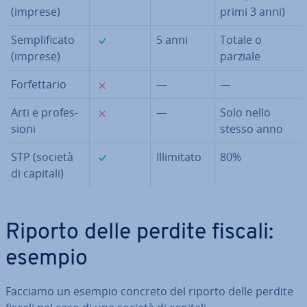
(imprese)
primi 3 anni)
✓
Sem­pli­fi­ca­to
5 anni
Totale o
(imprese)
parziale
✗
For­fet­ta­rio
—
—
✗
Arti e pro­fes­
—
Solo nello
sio­ni
stesso anno
✓
STP (società
Il­li­mi­ta­to
80%
di capitali)
Riporto delle perdite fiscali:
esempio
Facciamo un esempio concreto del riporto delle perdite