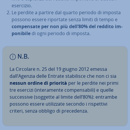
esercizio.
Le perdite a partire dal quarto periodo di imposta
possono essere riportate senza limiti di tempo e
com­pen­sa­te per non più dell’80% del reddito im­
po­ni­bi­le
di ogni periodo di imposta.
N.B.
La Circolare n. 25 del 19 giugno 2012 emessa
dall’Agenzia delle Entrate sta­bi­li­sce che non ci sia
nessun ordine di priorità
per le perdite nei primi
tre esercizi (in­te­ra­men­te com­pen­sa­bi­li) e quelle
suc­ces­si­ve (soggette al limite dell’80%): entrambe
possono essere uti­liz­za­te secondo i ri­spet­ti­vi
criteri, senza obbligo di pre­ce­den­za.