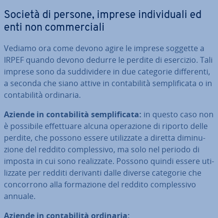
Società di persone, imprese in­di­vi­dua­li ed
enti non com­mer­cia­li
Vediamo ora come devono agire le imprese soggette a
IRPEF quando devono dedurre le perdite di esercizio. Tali
imprese sono da sud­di­vi­de­re in due categorie dif­fe­ren­ti,
a seconda che siano attive in con­ta­bi­li­tà sem­pli­fi­ca­ta o in
con­ta­bi­li­tà ordinaria.
Aziende in con­ta­bi­li­tà sem­pli­fi­ca­ta:
in questo caso non
è possibile ef­fet­tua­re alcuna ope­ra­zio­ne di riporto delle
perdite, che possono essere uti­liz­za­te a diretta di­mi­nu­
zio­ne del reddito com­ples­si­vo, ma solo nel periodo di
imposta in cui sono rea­liz­za­te. Possono quindi essere uti­
liz­za­te per redditi derivanti dalle diverse categorie che
con­cor­ro­no alla for­ma­zio­ne del reddito com­ples­si­vo
annuale.
Aziende in con­ta­bi­li­tà ordinaria: