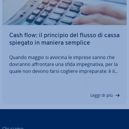
Cash flow: il principio del flusso di cassa
spiegato in maniera semplice
Quando maggio si avvicina le imprese sanno che
dovranno af­fron­ta­re una sfida im­pe­gna­ti­va, per la
quale non devono farsi cogliere im­pre­pa­ra­te: è il
momento di ef­fet­tua­re le chiusure di bilancio. Per
portare a termine questa mansione bu­ro­cra­ti­ca
non si può evitare di coin­vol­ge­re il…
Leggi di più
Chi siamo