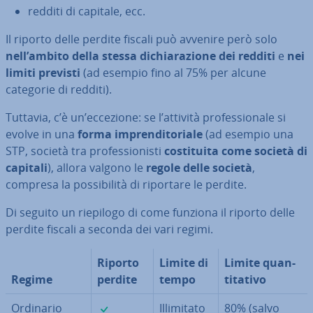
redditi di capitale, ecc.
Il riporto delle perdite fiscali può avvenire però solo
nell’ambito della stessa di­chia­ra­zio­ne dei redditi
e
nei
limiti previsti
(ad esempio fino al 75% per alcune
categorie di redditi).
Tuttavia, c’è un’eccezione: se l’attività pro­fes­sio­na­le si
evolve in una
forma im­pren­di­to­ria­le
(ad esempio una
STP, società tra pro­fes­sio­ni­sti
co­sti­tui­ta come società di
capitali
), allora valgono le
regole delle società
,
compresa la pos­si­bi­li­tà di riportare le perdite.
Di seguito un riepilogo di come funziona il riporto delle
perdite fiscali a seconda dei vari regimi.
Riporto
Limite di
Limite quan­
Regime
perdite
tempo
ti­ta­ti­vo
✓
Ordinario
Il­li­mi­ta­to
80% (salvo