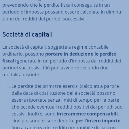
pre­ve­den­do che le perdite fiscali con­se­gui­te in un
periodo di imposta possano essere calcolate in di­mi­nu­
zio­ne dei redditi dei periodi suc­ces­si­vi.
Società di capitali
Le società di capitali, soggette a regime contabile
ordinario, possono
portare in deduzione le perdite
fiscali
generate in un periodo d’imposta dai redditi dei
periodi suc­ces­si­vi. Ciò può avvenire secondo due
modalità distinte:
Le perdite dei primi tre esercizi (calcolati a partire
dalla data di co­sti­tu­zio­ne della società) possono
essere riportate senza limiti di tempo per la parte
che eccede eventuali redditi positivi dei periodi suc­
ces­si­vi. Inoltre, sono
in­te­ra­men­te com­pen­sa­bi­li
,
cioè possono essere dedotte
per l’intero importo
fino a capienza del reddito im­po­ni­bi­le di ciascun