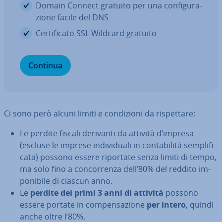
Domain Connect gratuito per una con­fi­gu­ra­
zio­ne facile del DNS
Cer­ti­fi­ca­to SSL Wildcard gratuito
Continua
Ci sono però alcuni limiti e con­di­zio­ni da ri­spet­ta­re:
Le perdite fiscali derivanti da attività d’impresa
(escluse le imprese in­di­vi­dua­li in con­ta­bi­li­tà sem­pli­fi­
ca­ta) possono essere riportate senza limiti di tempo,
ma solo fino a con­cor­ren­za dell’80% del reddito im­
po­ni­bi­le di ciascun anno.
Le
perdite dei primi 3 anni di attività
possono
essere portate in com­pen­sa­zio­ne
per intero
, quindi
anche oltre l’80%.