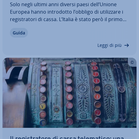
Solo negli ultimi anni diversi paesi dell’Unione
Europea hanno in­tro­dot­to l’obbligo di uti­liz­za­re i
re­gi­stra­to­ri di cassa. L’Italia è stato però il primo
paese a in­tro­dur­re per legge l’utilizzo di mi­su­ra­to­ri
Guida
e l’emissione di scontrini fiscali per com­bat­te­re il
problema…
Leggi di più