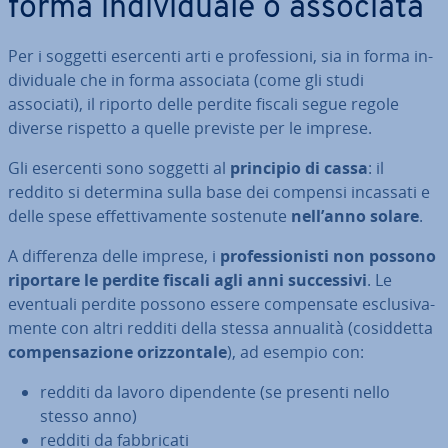
forma in­di­vi­dua­le o associata
Per i soggetti esercenti arti e pro­fes­sio­ni, sia in forma in­
di­vi­dua­le che in forma associata (come gli studi
associati), il riporto delle perdite fiscali segue regole
diverse rispetto a quelle previste per le imprese.
Gli esercenti sono soggetti al
principio di cassa
: il
reddito si determina sulla base dei compensi incassati e
delle spese ef­fet­ti­va­men­te sostenute
nell’anno solare
.
A dif­fe­ren­za delle imprese, i
pro­fes­sio­ni­sti non possono
riportare le perdite fiscali agli anni suc­ces­si­vi
. Le
eventuali perdite possono essere com­pen­sa­te esclu­si­va­
men­te con altri redditi della stessa annualità (co­sid­det­ta
com­pen­sa­zio­ne oriz­zon­ta­le
), ad esempio con:
redditi da lavoro di­pen­den­te (se presenti nello
stesso anno)
redditi da fab­bri­ca­ti