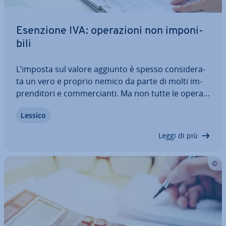
Esenzione IVA: ope­ra­zio­ni non im­po­ni­
bi­li
L’imposta sul valore aggiunto è spesso con­si­de­ra­
ta un vero e proprio nemico da parte di molti im­
pren­di­to­ri e com­mer­cian­ti. Ma non tutte le ope­ra­
zio­ni com­mer­cia­li sono ugual­men­te sot­to­po­ste al
Lessico
pagamento dell’IVA. Se operate nei settori che la
legge italiana prevede come di utilità…
Leggi di più