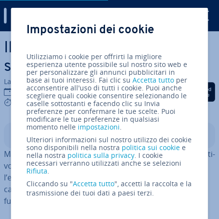
Digital Guide
Impostazioni dei cookie
Vai al contenuto prin­ci­pa­le
Il riporto delle perdite fiscali:
Utilizziamo i cookie per offrirti la migliore
spie­ga­zio­ne ed esempi
esperienza utente possibile sul nostro sito web e
per personalizzare gli annunci pubblicitari in
base ai tuoi interessi. Fai clic su
Accetta tutto
per
La redazione di IONOS
acconsentire all'uso di tutti i cookie. Puoi anche
Condividi via Facebook
Condividi via Twitter
Condividi via Li
16 dic 2025
scegliere quali cookie consentire selezionando le
7 mins
caselle sottostanti e facendo clic su Invia
preferenze per confermare le tue scelte. Puoi
modificare le tue preferenze in qualsiasi
momento nelle
impostazioni
.
Indice
Ulteriori informazioni sul nostro utilizzo dei cookie
sono disponibili nella nostra
politica sui cookie
e
Ma cosa succede esat­ta­men­te se l’esercizio am­mi­ni­stra­ti­
nella nostra
politica sulla privacy
. I cookie
necessari verranno utilizzati anche se selezioni
vo si chiude con una perdita? E come si determina
Rifiuta
.
l’entità di questa perdita? Infine, quali sono le dif­fe­ren­ti
Cliccando su "
Accetta tutto
", accetti la raccolta e la
ca­si­sti­che? In questo articolo ti spie­ghia­mo come
trasmissione dei tuoi dati a paesi terzi.
funziona il riporto delle perdite fiscali.