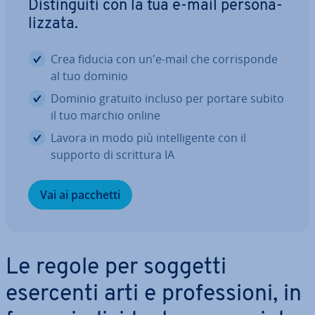
Di­stin­gui­ti con la tua e-mail per­so­na­
liz­za­ta.
Crea fiducia con un'e-mail che cor­ri­spon­de
al tuo dominio
Dominio gratuito incluso per portare subito
il tuo marchio online
Lavora in modo più in­tel­li­gen­te con il
supporto di scrittura IA
Vai ai pacchetti
Le regole per soggetti
esercenti arti e pro­fes­sio­ni, in