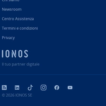
Newsroom
Centro As­si­sten­za
Termini e con­di­zio­ni
Privacy
Il tuo partner digitale
RSS
LinkedIn
tiktok
Instagram
Facebook
YouTube
© 2026
IONOS SE