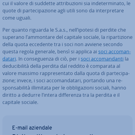
cui il valore di suddette at­tri­bu­zio­ni sia in­de­ter­mi­na­to, le
quote di par­te­ci­pa­zio­ne agli utili sono da in­ter­pre­ta­re
come uguali.
Per quanto riguarda le S.a.s., nell’ipotesi di perdite che
superano l’ammontare del capitale sociale, la ri­par­ti­zio­ne
della quota eccedente tra i soci non avviene secondo
questa regola generale, bensì si applica ai
soci ac­co­man­
da­ta­ri
. In con­se­guen­za di ciò, per i
soci ac­co­man­dan­ti
la
de­du­ci­bi­li­tà della perdita dal reddito è comparata al
valore massimo rap­pre­sen­ta­to dalla quota di par­te­ci­pa­
zio­ne; invece, i soci ac­co­man­da­ta­ri, portando una re­
spon­sa­bi­li­tà il­li­mi­ta­ta per le ob­bli­ga­zio­ni sociali, hanno
diritto a dedurre l’intera dif­fe­ren­za tra la perdita e il
capitale sociale.
E-mail aziendale