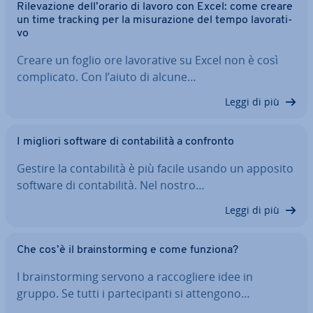
Ri­le­va­zio­ne dell’orario di lavoro con Excel: come creare
un time tracking per la mi­su­ra­zio­ne del tempo la­vo­ra­ti­
vo
Creare un foglio ore la­vo­ra­ti­ve su Excel non è così
com­pli­ca­to. Con l’aiuto di alcune…
Leggi di più
I migliori software di con­ta­bi­li­tà a confronto
Gestire la con­ta­bi­li­tà è più facile usando un apposito
software di con­ta­bi­li­tà. Nel nostro…
Leggi di più
Che cos’è il brain­stor­ming e come funziona?
I brain­stor­ming servono a rac­co­glie­re idee in
gruppo. Se tutti i par­te­ci­pan­ti si attengono…