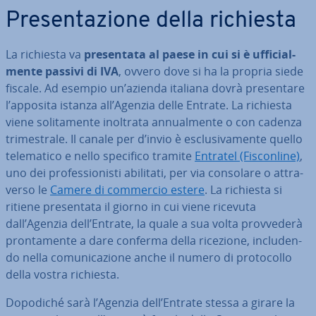
Pre­sen­ta­zio­ne della richiesta
La richiesta va
pre­sen­ta­ta al paese in cui si è uf­fi­cial­
men­te passivi di IVA
, ovvero dove si ha la propria siede
fiscale. Ad esempio un’azienda italiana dovrà pre­sen­ta­re
l’apposita istanza all’Agenzia delle Entrate. La richiesta
viene so­li­ta­men­te inoltrata an­nual­men­te o con cadenza
tri­me­stra­le. Il canale per d’invio è esclu­si­va­men­te quello
te­le­ma­ti­co e nello specifico tramite
Entratel (Fi­scon­li­ne)
,
uno dei pro­fes­sio­ni­sti abilitati, per via consolare o at­tra­
ver­so le
Camere di commercio estere
. La richiesta si
ritiene pre­sen­ta­ta il giorno in cui viene ricevuta
dall’Agenzia dell’Entrate, la quale a sua volta prov­ve­de­rà
pron­ta­men­te a dare conferma della ricezione, in­clu­den­
do nella co­mu­ni­ca­zio­ne anche il numero di pro­to­col­lo
della vostra richiesta.
Dopodiché sarà l’Agenzia dell’Entrate stessa a girare la