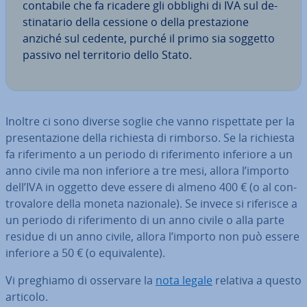
contabile che fa ricadere gli obblighi di IVA sul de­
sti­na­ta­rio della cessione o della pre­sta­zio­ne
anziché sul cedente, purché il primo sia soggetto
passivo nel ter­ri­to­rio dello Stato.
Inoltre ci sono diverse soglie che vanno ri­spet­ta­te per la
pre­sen­ta­zio­ne della richiesta di rimborso. Se la richiesta
fa ri­fe­ri­men­to a un periodo di ri­fe­ri­men­to inferiore a un
anno civile ma non inferiore a tre mesi, allora l’importo
dell’IVA in oggetto deve essere di almeno 400 € (o al con­
tro­va­lo­re della moneta nazionale). Se invece si riferisce a
un periodo di ri­fe­ri­men­to di un anno civile o alla parte
residue di un anno civile, allora l’importo non può essere
inferiore a 50 € (o equi­va­len­te).
Vi preghiamo di osservare la
nota legale
relativa a questo
articolo.