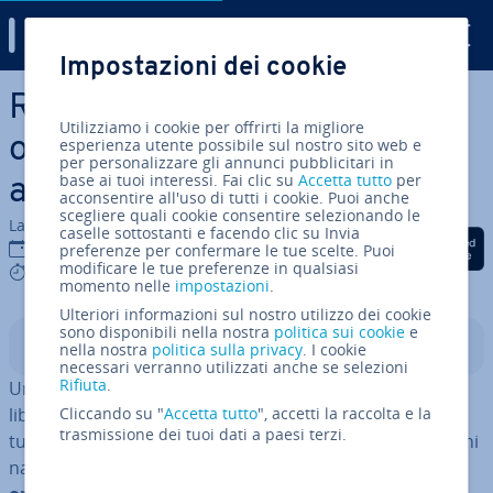
Digital Guide
Impostazioni dei cookie
Vai al contenuto prin­ci­pa­le
Rimborso dell‘IVA pagata
Utilizziamo i cookie per offrirti la migliore
oltre i confini nazionali ma
esperienza utente possibile sul nostro sito web e
per personalizzare gli annunci pubblicitari in
base ai tuoi interessi. Fai clic su
Accetta tutto
per
all’interno dell’UE
acconsentire all'uso di tutti i cookie. Puoi anche
scegliere quali cookie consentire selezionando le
La redazione di IONOS
caselle sottostanti e facendo clic su Invia
Condividi via Facebook
Condividi via Twitter
Condividi via Li
12 set 2023
preferenze per confermare le tue scelte. Puoi
modificare le tue preferenze in qualsiasi
6 mins
momento nelle
impostazioni
.
Ulteriori informazioni sul nostro utilizzo dei cookie
sono disponibili nella nostra
politica sui cookie
e
Indice
nella nostra
politica sulla privacy
. I cookie
necessari verranno utilizzati anche se selezioni
Rifiuta
.
Uno dei caratteri fon­da­men­ta­li dell’Unione Europea è il
libero mercato tra i Paesi membri. Gli im­pren­di­to­ri di
Cliccando su "
Accetta tutto
", accetti la raccolta e la
trasmissione dei tuoi dati a paesi terzi.
tutti gli Stati membri possono av­ven­tu­rar­si oltre i confini
nazionali senza par­ti­co­la­ri ac­cor­gi­men­ti. So­li­ta­men­te le