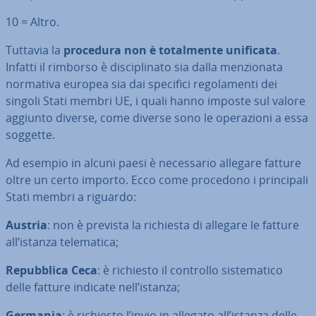
10 = Altro.
Tuttavia la
procedura non è to­tal­men­te unificata
.
Infatti il rimborso è di­sci­pli­na­to sia dalla men­zio­na­ta
normativa europea sia dai specifici re­go­la­men­ti dei
singoli Stati membri UE, i quali hanno imposte sul valore
aggiunto diverse, come diverse sono le ope­ra­zio­ni a essa
soggette.
Ad esempio in alcuni paesi è ne­ces­sa­rio allegare fatture
oltre un certo importo. Ecco come procedono i prin­ci­pa­li
Stati membri a riguardo:
Austria
: non è prevista la richiesta di allegare le fatture
all’istanza te­le­ma­ti­ca;
Re­pub­bli­ca Ceca
: è richiesto il controllo si­ste­ma­ti­co
delle fatture indicate nell’istanza;
Germania
: è richiesto l’invio in allegato all’istanza delle