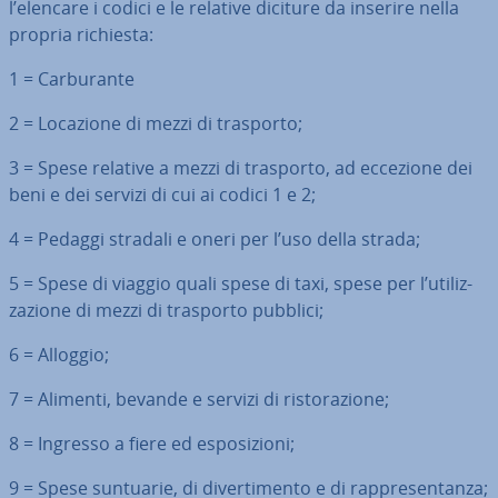
l’elencare i codici e le relative diciture da inserire nella
propria richiesta:
1 = Car­bu­ran­te
2 = Locazione di mezzi di trasporto;
3 = Spese relative a mezzi di trasporto, ad eccezione dei
beni e dei servizi di cui ai codici 1 e 2;
4 = Pedaggi stradali e oneri per l’uso della strada;
5 = Spese di viaggio quali spese di taxi, spese per l’uti­liz­
za­zio­ne di mezzi di trasporto pubblici;
6 = Alloggio;
7 = Alimenti, bevande e servizi di ri­sto­ra­zio­ne;
8 = Ingresso a fiere ed espo­si­zio­ni;
9 = Spese suntuarie, di di­ver­ti­men­to e di rap­pre­sen­tan­za;