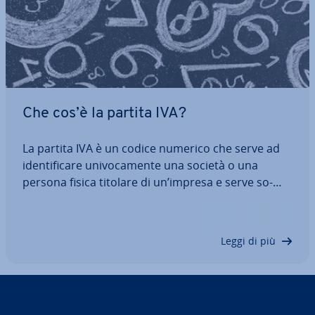
Che cos’è la partita IVA?
La partita IVA è un codice numerico che serve ad
iden­ti­fi­ca­re uni­vo­ca­men­te una società o una
persona fisica titolare di un’impresa e serve so­
prat­tut­to ai fini dell’im­po­si­zio­ne fiscale. Ma chi è
tenuto ad aprire una partita IVA? E come si sceglie
la tipologia corretta per la…
Leggi di più