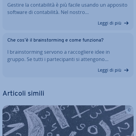
Gestire la con­ta­bi­li­tà è più facile usando un apposito
software di con­ta­bi­li­tà. Nel nostro…
Leggi di più
Che cos’è il brain­stor­ming e come funziona?
I brain­stor­ming servono a rac­co­glie­re idee in
gruppo. Se tutti i par­te­ci­pan­ti si attengono…
Leggi di più
Articoli simili