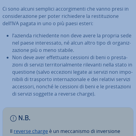
Ci sono alcuni semplici ac­cor­gi­men­ti che vanno presi in
con­si­de­ra­zio­ne per poter ri­chie­de­re la re­sti­tu­zio­ne
dell’IVA pagata in uno o più paesi esteri:
l’azienda ri­chie­den­te non deve avere la propria sede
nel paese in­te­res­sa­to, né alcun altro tipo di or­ga­niz­
za­zio­ne più o meno stabile.
Non deve aver ef­fet­tua­te cessioni di beni o pre­sta­
zio­ni di servizi ter­ri­to­rial­men­te rilevanti nella stato in
questione (salvo eccezioni legate ai servizi non im­po­
ni­bi­li di trasporto in­ter­na­zio­na­le e dei relativi servizi
accessori, nonché le cessioni di beni e le pre­sta­zio­ni
di servizi soggette a reverse charge).
N.B.
Il
reverse charge
è un mec­ca­ni­smo di in­ver­sio­ne