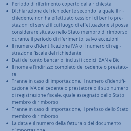
Periodo di ri­fe­ri­men­to coperto dalla richiesta
Di­chia­ra­zio­ne del ri­chie­den­te secondo la quale il ri­
chie­den­te non ha ef­fet­tua­to cessioni di beni o pre­
sta­zio­ni di servizi il cui luogo di ef­fet­tua­zio­ne si possa
con­si­de­ra­re situato nello Stato membro di rimborso
durante il periodo di ri­fe­ri­men­to, salvo eccezioni
Il numero d’iden­ti­fi­ca­zio­ne IVA o il numero di re­gi­
stra­zio­ne fiscale del ri­chie­den­te
Dati del conto bancario, inclusi i codici IBAN e Bic
Il nome e l’indirizzo completo del cedente o pre­sta­to­
re
Tranne in caso di im­por­ta­zio­ne, il numero d’iden­ti­fi­
ca­zio­ne IVA del cedente o pre­sta­to­re o il suo numero
di re­gi­stra­zio­ne fiscale, quale assegnato dallo Stato
membro di rimborso
Tranne in caso di im­por­ta­zio­ne, il prefisso dello Stato
membro di rimborso
La data e il numero della fattura o del documento
d’im­por­ta­zio­ne