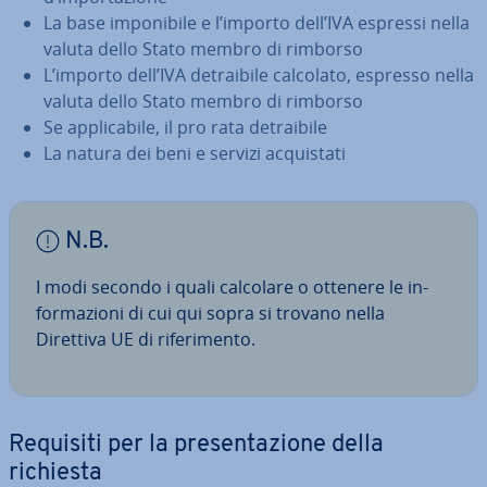
La base im­po­ni­bi­le e l’importo dell’IVA espressi nella
valuta dello Stato membro di rimborso
L’importo dell’IVA de­trai­bi­le calcolato, espresso nella
valuta dello Stato membro di rimborso
Se ap­pli­ca­bi­le, il pro rata de­trai­bi­le
La natura dei beni e servizi ac­qui­sta­ti
N.B.
I modi secondo i quali calcolare o ottenere le in­
for­ma­zio­ni di cui qui sopra si trovano nella
Direttiva UE di ri­fe­ri­men­to.
Requisiti per la pre­sen­ta­zio­ne della
richiesta