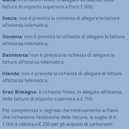
fatture di importo superiore a Euro 1.000;
Svezia
: non è prevista la richiesta di allegare le fatture
all’istanza te­le­ma­ti­ca;
Slovenia
: non è prevista la richiesta di allegare le fatture
all’istanza te­le­ma­ti­ca;
Danimarca
: non è prevista la richiesta di allegare le
fatture all’istanza te­le­ma­ti­ca;
Irlanda
: non è prevista la richiesta di allegare le fatture
all’istanza te­le­ma­ti­ca;
Gran Bretagna
: è richiesto l’invio, in allegato all’istanza,
delle fatture di importo superiore a £ 750;
Per com­ple­tez­za si segnala che re­la­ti­va­men­te ai Paesi
che ri­chie­do­no l’esi­bi­zio­ne delle fatture, la soglia di €
1.000 è ridotta a € 250 per gli acquisti di car­bu­ran­ti.