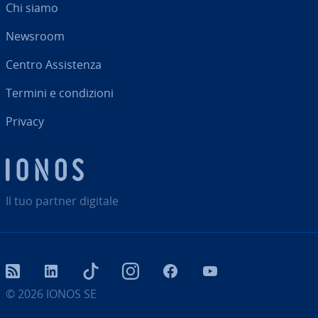
Chi siamo
Newsroom
Centro As­si­sten­za
Termini e con­di­zio­ni
Privacy
Il tuo partner digitale
RSS
LinkedIn
tiktok
Instagram
Facebook
YouTube
© 2026
IONOS SE