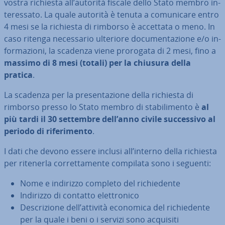
vostra richiesta all’autorità fiscale dello Stato membro in­
te­res­sa­to. La quale autorità è tenuta a co­mu­ni­ca­re entro
4 mesi se la richiesta di rimborso è accettata o meno. In
caso ritenga ne­ces­sa­rio ulteriore do­cu­men­ta­zio­ne e/o in­
for­ma­zio­ni, la scadenza viene prorogata di 2 mesi, fino a
massimo di 8 mesi (totali) per la chiusura della
pratica
.
La scadenza per la pre­sen­ta­zio­ne della richiesta di
rimborso presso lo Stato membro di sta­bi­li­men­to è
al
più tardi il 30 settembre dell’anno civile suc­ces­si­vo al
periodo di ri­fe­ri­men­to
.
I dati che devono essere inclusi all’interno della richiesta
per ritenerla cor­ret­ta­men­te compilata sono i seguenti:
Nome e indirizzo completo del ri­chie­den­te
Indirizzo di contatto elet­tro­ni­co
De­scri­zio­ne dell’attività economica del ri­chie­den­te
per la quale i beni o i servizi sono acquisiti