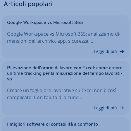
Articoli popolari
Google Workspace vs Microsoft 365
Google Workspace vs Microsoft 365: ana­liz­zia­mo di­
men­sio­ni dell’archivio, app, sicurezza,…
Leggi di più
Ri­le­va­zio­ne dell’orario di lavoro con Excel: come creare
un time tracking per la mi­su­ra­zio­ne del tempo la­vo­ra­ti­
vo
Creare un foglio ore la­vo­ra­ti­ve su Excel non è così
com­pli­ca­to. Con l’aiuto di alcune…
Leggi di più
I migliori software di con­ta­bi­li­tà a confronto