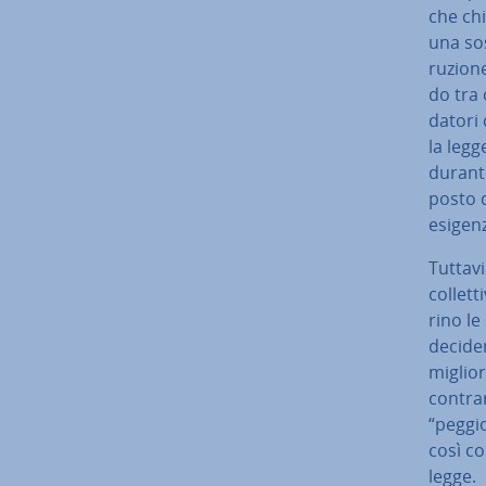
che ch
una so­
ru­zio­
do tra or
datori 
la legge
durante 
posto d
esigenz
Tuttavi
col­let­
ri­no le
decider
migliori
contra
“peg­gio
così co
legge.