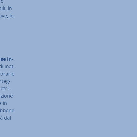
so
li. In
­ve, le
se in­
di inat­
’orario
­teg­
­tri­
­zio­ne
e in
Sebbene
tà dal