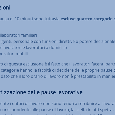
ioni
pausa di 10 minuti sono tuttavia
escluse quattro categorie di
­la­bo­ra­to­ri familiari
igenti, personale con funzioni direttive o potere de­ci­sio­na­l
le­la­vo­ra­to­ri e la­vo­ra­to­ri a domicilio
vo­ra­to­ri mobili
o di questa esclu­sio­ne è il fatto che i la­vo­ra­to­ri facenti part
categorie hanno la facoltà di decidere delle proprie pause 
 dato che il loro orario di lavoro non è pre­sta­bi­li­to in manie
tiz­za­zio­ne delle pause la­vo­ra­ti­ve
en­te i datori di lavoro non sono tenuti a re­tri­bui­re ai la­vo­ra­to
or­ri­spon­den­te alle pause di lavoro, la scelta infatti spetta 