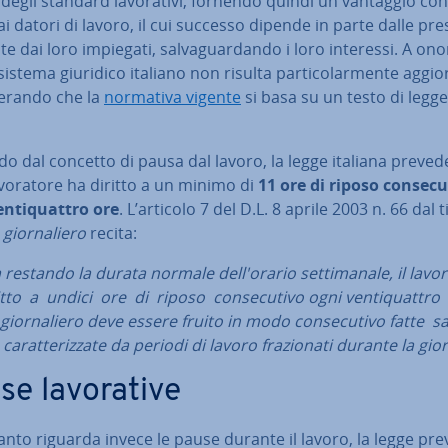
degli standard la­vo­ra­ti­vi, fornendo quindi un vantaggio co
i datori di lavoro, il cui successo dipende in parte dalle pre­s
ite dai loro impiegati, sal­va­guar­dan­do i loro interessi. A ono
sistema giuridico italiano non risulta par­ti­co­lar­men­te ag­gior
de­ran­do che la
normativa vigente
si basa su un testo di legge
o dal concetto di pausa dal lavoro, la legge italiana preved
­vo­ra­to­re ha diritto a un minimo di
11 ore di riposo con­se­cu­
n­ti­quat­tro ore
. L’articolo 7 del D.L. 8 aprile 2003 n. 66 dal t
ior­na­lie­ro
recita:
estando la durata normale del­l'o­ra­rio set­ti­ma­na­le, il la­vo­r
tto a undici ore di riposo con­se­cu­ti­vo ogni ven­ti­quat­tro 
gior­na­lie­ro deve essere fruito in modo con­se­cu­ti­vo fatte s
 ca­rat­te­riz­za­te da periodi di lavoro fra­zio­na­ti durante la gio
e la­vo­ra­ti­ve
nto riguarda invece le pause durante il lavoro, la legge pr