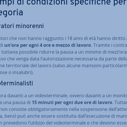
pi di con­di­zio­ni spe­ci­fi­che per
egoria
ra­to­ri minorenni
­ra­to­ri che non hanno raggiunto i 18 anni di età hanno diritto
di
un’ora per ogni 4 ore e mezzo di lavoro
. Tramite i contra
vi è tuttavia possibile ridurre la pausa a un minimo di mezz’ora
 che venga data l’au­to­riz­za­zio­ne ne­ces­sa­ria da parte dell
ne ter­ri­to­ria­le del lavoro (salvo alcune mansioni par­ti­co­lar­
­lo­se o insalubri).
ter­mi­na­li­sti
ora davanti a un vi­deo­ter­mi­na­le, ovvero davanti a un monit
 a una pausa di
15 minuti per ogni due ore di lavoro
. Tutta
on consiste ob­bli­ga­to­ria­men­te nella so­spen­sio­ne dell’attivi
i­va, bensì può anche essere so­sti­tui­ta dall’ese­cu­zio­ne di man
 prevedono l’utilizzo del vi­deo­ter­mi­na­le e che devono esse