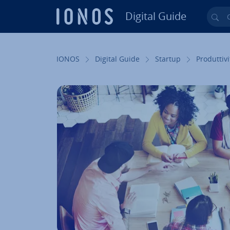
Digital Guide
Cer
Vai al contenuto prin­ci­pa­le
IONOS
Digital Guide
Startup
Pro­dut­ti­vi