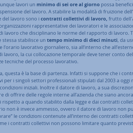
iunque lavori un
minimo di sei ore al giorno
possa be­ne­fi­ci
spen­sio­ne del lavoro. A stabilire la modalità di fruizione dell’
ne del lavoro sono i
contratti col­let­ti­vi di lavoro,
frutto del­l'
­ga­niz­za­zio­ni rap­pre­sen­ta­ti­ve dei la­vo­ra­to­ri e le as­so­cia­zio
di lavoro che di­sci­pli­na­no le norme del rapporto di lavoro. 
 stessa sta­bi­li­sce un
tempo minimo di dieci minuti
, da us
l’orario la­vo­ra­ti­vo gior­na­lie­ro, sia all’interno che all’ester
i lavoro, la cui col­lo­ca­zio­ne temporale deve tener conto del
e tecniche del processo la­vo­ra­ti­vo.
a, questa è la base di partenza. Infatti si suppone che i contr
ti­vi per i singoli settori pro­fes­sio­na­li stipulati dal 2003 a oggi 
 con­di­zio­ni iniziali. Inoltre il datore di lavoro, a sua di­scre­zio
e di offrire delle regole interne all’azienda che siano ancor
 rispetto a quando stabilito dalla legge e dai contratti col­let­ti­
rio non è invece ammesso, ovvero il datore di lavoro non p
­ra­re” le con­di­zio­ni contenute all’interno dei contratti col­let­ti
me i contratti col­let­ti­vi non possono limitare quanto previs