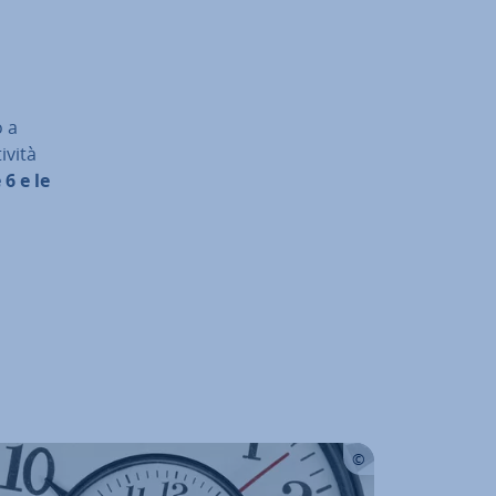
l
o a
tività
 6 e le