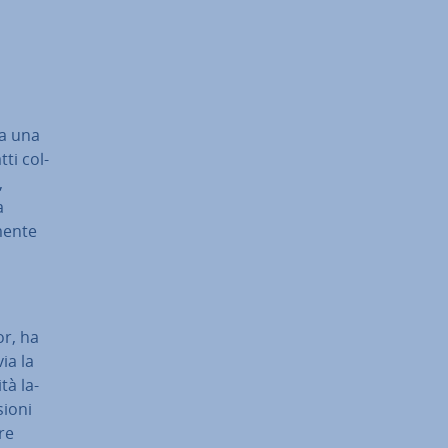
 a una
tti col­
,
a
men­te
or, ha
via la
tà la­
sioni
re