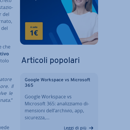
ncreto
ta­zio­
r del
­na­to,
 del
e che
ti­vo
Articoli popolari
itolo
a­to­re
Google Workspace vs Microsoft
ore. Il
365
alve le
Google Workspace vs
rnata.
“
Microsoft 365: ana­liz­zia­mo di­
men­sio­ni dell’archivio, app,
sicurezza,…
evede
Leggi di più