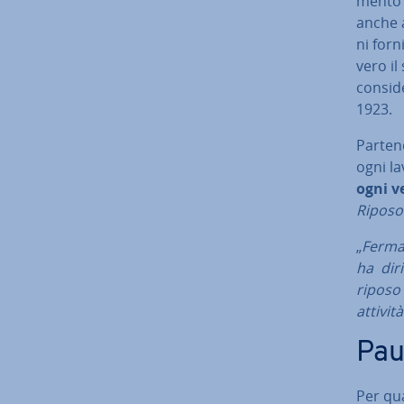
men­to 
anche a
ni forn
vero il 
con­si­
1923.
Partend
ogni la
ogni ve
Riposo g
„
Ferma r
ha diri
riposo 
attività
Paus
Per qua