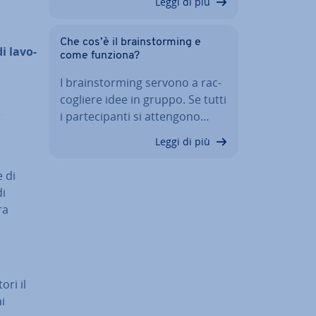
Leggi di più
Che cos’è il brain­stor­ming e
 la­vo­
come funziona?
I brain­stor­ming servono a rac­
co­glie­re idee in gruppo. Se tutti
e
i par­te­ci­pan­ti si attengono…
Leggi di più
e di
di
ra
­ri il
ai