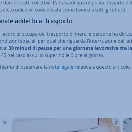
e dai contratti col­let­ti­vi. L’attesa di una risposta da parte de
elet­tro­ni­co va con­si­de­ra­ta come lavoro a tutti gli effetti.
nale addetto al trasporto
 lavoro si occupa del trasporto di merci e persone ha diritt
n­di­zio­ni speciali per quel che riguarda l’in­ter­ru­zio­ne dell’at
ti­va:
30 minuti di pausa
per una giornata la­vo­ra­ti­va tra le
 45 nel caso in cui si superino le 9 ore al giorno.
ghiamo di osservare la
nota legale
relativa a questo articolo.
enu prin­ci­pa­le