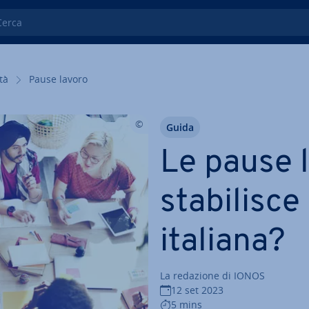
ca
­tà
Pause lavoro
Guida
Le pause la
sta­bi­li­sc
italiana?
La redazione di IONOS
12 set 2023
5 mins