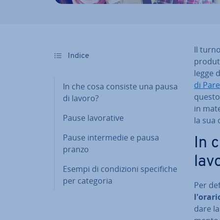
Il turn
Indice
pro­dut
legge d
di Par
In che cosa consiste una pausa
questo
di lavoro?
in mate
Pause la­vo­ra­ti­ve
la sua 
Pause in­ter­me­die e pausa
In 
pranzo
lav
Esempi di con­di­zio­ni spe­ci­fi­che
per categoria
Per de­f
l'o­ra­ri
da­re l