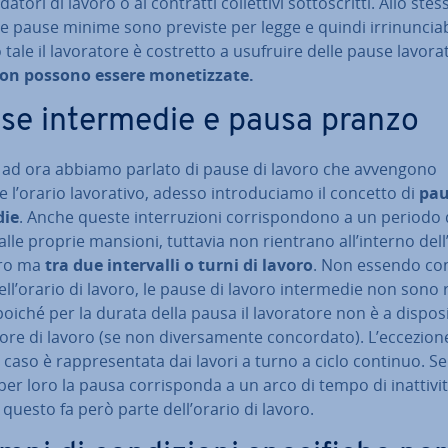
datori di lavoro o ai contratti col­let­ti­vi sot­to­scrit­ti. Allo stes
 pause minime sono previste per legge e quindi ir­ri­nun­cia­bi­
ale il la­vo­ra­to­re è costretto a usufruire delle pause la­vo­ra­ti
on possono essere mo­ne­tiz­za­te.
se in­ter­me­die e pausa pranzo
o ad ora abbiamo parlato di pause di lavoro che avvengono
 l’orario la­vo­ra­ti­vo, adesso in­tro­du­cia­mo il concetto di
pau
die
. Anche queste in­ter­ru­zio­ni cor­ri­spon­do­no a un periodo 
à dalle proprie mansioni, tuttavia non rientrano all’interno dell
oro ma
tra due in­ter­val­li o turni di lavoro
. Non essendo con
nell’orario di lavoro, le pause di lavoro in­ter­me­die non sono re
poiché per la durata della pausa il la­vo­ra­to­re non è a di­spo­si
ore di lavoro (se non di­ver­sa­men­te con­cor­da­to). L’eccezion
caso è rap­pre­sen­ta­ta dai lavori a turno a ciclo continuo. 
er loro la pausa cor­ri­spon­da a un arco di tempo di inat­ti­vi­
 questo fa però parte dell’orario di lavoro.