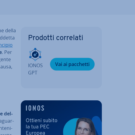
ne della
d­det­ta
Prodotti correlati
ncipio
e
. Per
gente
Vai ai pacchetti
IONOS
pausa,
GPT
ne del­
a­guar­
­te­ni­