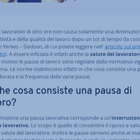
o la­vo­ra­ti­vo di otto ore non causa solamente una di­mi­nu­zio­
­ti­vi­tà e della qualità del lavoro dopo un tot di tempo (la co­si
i Yerkes – Dodson, di cui potete leggere nell’
articolo sul pri
eto
). A essere inficiata è infatti anche la
salute del la­vo­ra­to­r
 motivo le pause di lavoro sono regolate dalla normativa vi
ria. Le norme sta­bi­li­sco­no infatti in che cosa consiste una 
durata e la frequenza delle varie pause.
che cosa consiste una pausa di
oro?
i­ni­zio­ne una pausa la­vo­ra­ti­va cor­ri­spon­de a un’
in­ter­ru­zio­
o la­vo­ra­ti­vo
. Lo scopo è quello di con­sen­ti­re il riposo e sal­v
a salute del la­vo­ra­to­re. Inoltre le pause servono anche al man