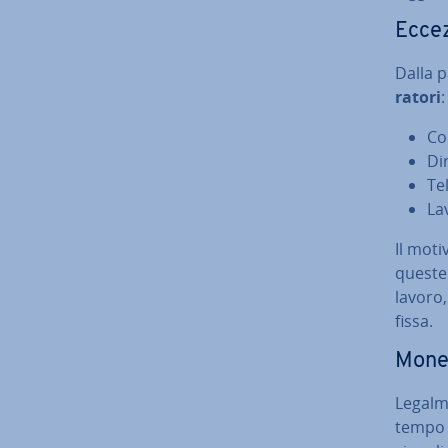
Eccez
Dalla 
ra­to­ri
:
Col
Dir
Te­
La­
Il motiv
queste 
lavoro,
fissa.
Mo­ne­
Le­gal­m
tempo c