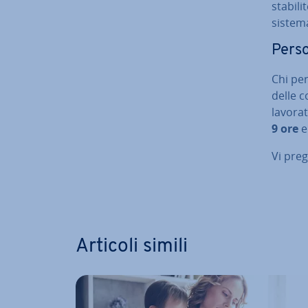
stabilit
sistema 
Perso
Chi per
delle co
la­vo­ra­
9 ore
e
Vi pre
Vai al m
Articoli simili