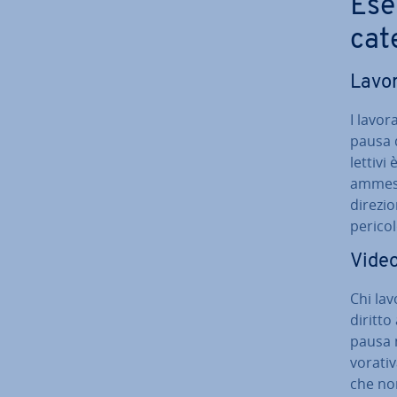
Esem
cat
La­vo­
I la­vo
pausa 
let­ti­
ammesso
direzio
pe­ri­co
Vi­deo­
Chi lav
diritto
pausa n
vo­ra­t
che non