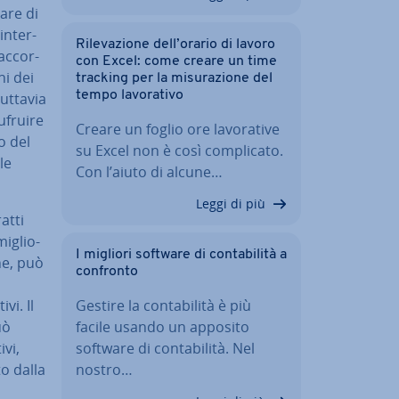
a­re di
in­ter­
Ri­le­va­zio­ne dell’orario di lavoro
ac­cor­
con Excel: come creare un time
­ni dei
tracking per la mi­su­ra­zio­ne del
tempo la­vo­ra­ti­vo
Tuttavia
ufruire
Creare un foglio ore la­vo­ra­ti­ve
no del
su Excel non è così com­pli­ca­to.
le
Con l’aiuto di alcune…
Leggi di più
atti
mi­glio­
I migliori software di con­ta­bi­li­tà a
­ne, può
confronto
a
vi. Il
Gestire la con­ta­bi­li­tà è più
uò
facile usando un apposito
­vi,
software di con­ta­bi­li­tà. Nel
to dalla
nostro…