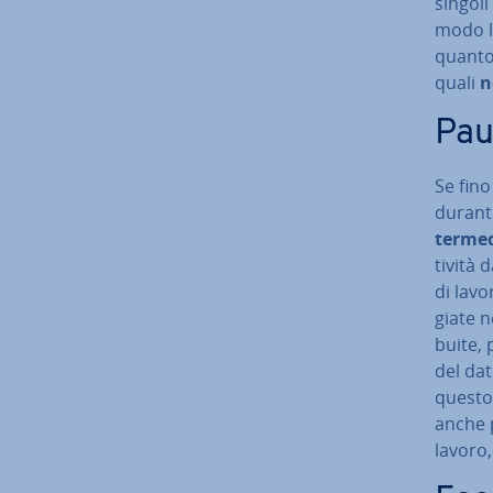
singoli 
modo le
quanto t
quali
n
Pau
Se fin
durante
ter­me­
ti­vi­t
di lav
gia­te 
bui­te, 
del dat
questo 
anche p
lavoro,