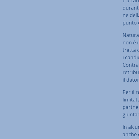
trat­ta
durante
ne dell
punto d
Na­tu­r
non è i
tratta 
i candid
Contrat
re­tri­
il dato
Per il r
limitat
partner
giun­ta
In alcu
anche c