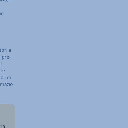
in
tori e
a pre­
l
ete
b i di­
­ma­zio­
tra