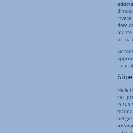
adattar
dimostra
invece,
de­re d
men­te 
prima d
Siccome
approcc
salaria
Stipe
Nelle t
ra il p
la sua 
ti­va­me
nel giro
un'a­sp
ta­ti­v