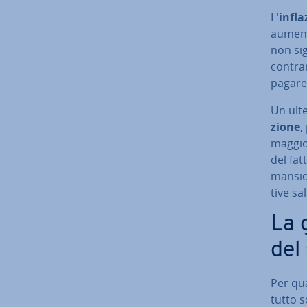
L'
in­fl
aumento
non sig
contrar
pagare 
Un ulte
zio­ne
,
maggior
del fa
mansion
ti­ve s
La g
del
Per qua
tut­to 