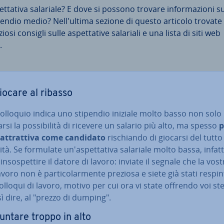
t­ta­ti­va salariale? E dove si possono trovare in­for­ma­zio­ni s
pendio medio? Nel­l'ul­ti­ma sezione di questo articolo trovate
iosi consigli sulle aspet­ta­ti­ve salariali e una lista di siti web
.
iocare al ribasso
colloquio indica uno stipendio iniziale molto basso non solo 
arsi la pos­si­bi­li­tà di ricevere un salario più alto, ma spesso
p
at­trat­ti­va come candidato
ri­schian­do di giocarsi del tutto 
i­tà. Se formulate un'a­spet­ta­ti­va salariale molto bassa, infatt
in­so­spet­ti­re il datore di lavoro: inviate il segnale che la vost
avoro non è par­ti­co­lar­men­te preziosa e siete già stati respint
olloqui di lavoro, motivo per cui ora vi state offrendo voi ste
ì dire, al "prezzo di dumping".
untare troppo in alto