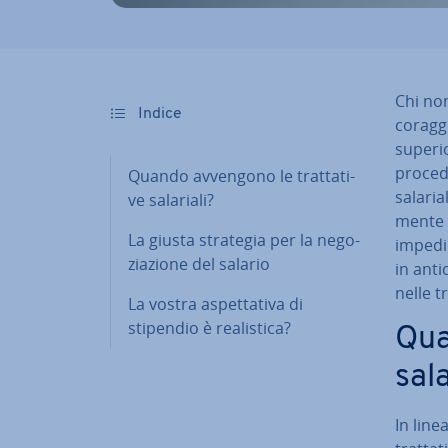
Chi non
Indice
coraggi
superi
procede
Quando avvengono le trat­ta­ti­
salarial
ve salariali?
men­te 
La giusta strategia per la ne­go­
impedir
zia­zio­ne del salario
in anti
nelle tra
La vostra aspet­ta­ti­va di
stipendio è rea­li­sti­ca?
Qua
sala
In line