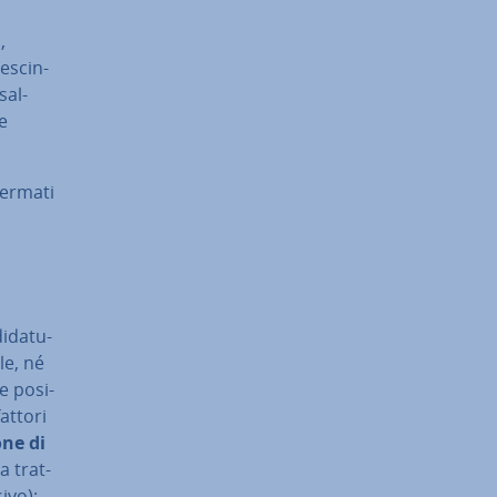
,
e­scin­
sal­
ne
fermati
i­da­tu­
le, né
 po­si­
fattori
o­ne di
a trat­
­vo);