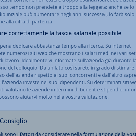
esso tempo non pren­de­te­la troppo alla leggera: anche se lo
io iniziale può aumentare negli anni suc­ces­si­vi, lo farà solo 
ne alla cifra di partenza.
re cor­ret­ta­men­te la fascia salariale possibile
 pena dedicare ab­ba­stan­za tempo alla ricerca. Su Internet
te numerosi siti web che mostrano i salari medi nei vari set
i lavoro. Ideal­men­te vi informate sull’azienda già durante l
io­ne del colloquio. Da un lato così sarete in grado di stimare i
 del­l'a­zien­da rispetto ai suoi con­cor­ren­ti e dal­l'al­tro sapr
l'azienda investe nei suoi di­pen­den­ti. Su de­ter­mi­na­ti siti we
­ti valutano le aziende in termini di benefit e stipendio, in­for
possono aiutarvi molto nella vostra va­lu­ta­zio­ne.
Consiglio
i sono i fattori da con­si­de­ra­re nella for­mu­la­zio­ne della vos