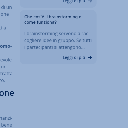
Leggi di più
 di un
io­ne
Che cos’è il brain­stor­ming e
come funziona?
ti a
I brain­stor­ming servono a rac­
co­glie­re idee in gruppo. Se tutti
o­mo­
i par­te­ci­pan­ti si attengono…
Leggi di più
e­vo­le
con
trat­ta­
ro.
o­ne
nan­zi­
è bene