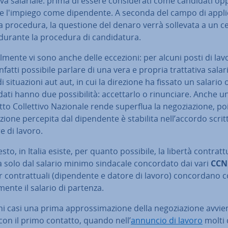
­ti­va salariale: prima di essere con­si­de­ra­ti come candidati o
 l'impiego come di­pen­den­te. A seconda del campo di ap­pli­c
a procedura, la questione del denaro verrà sollevata a un c
urante la procedura di can­di­da­tu­ra.
al­men­te vi sono anche delle eccezioni: per alcuni posti di lav
nfatti possibile parlare di una vera e propria trat­ta­ti­va salari
di si­tua­zio­ni aut aut, in cui la direzione ha fissato un salario 
ati hanno due pos­si­bi­li­tà: ac­cet­tar­lo o ri­nun­cia­re. Anche u
to Col­let­ti­vo Nazionale rende superflua la ne­go­zia­zio­ne, po
bu­zio­ne percepita dal di­pen­den­te è stabilita nell’accordo scri
re di lavoro.
esto, in Italia esiste, per quanto possibile, la libertà con­trat­tu
a solo dal salario minimo sindacale con­cor­da­to dai vari
CCN
 con­trat­tua­li (di­pen­den­te e datore di lavoro) con­cor­da­no 
­men­te il salario di partenza.
ni casi una prima ap­pros­si­ma­zio­ne della ne­go­zia­zio­ne avvi
on il primo contatto, quando nell’
annuncio di lavoro
molti 