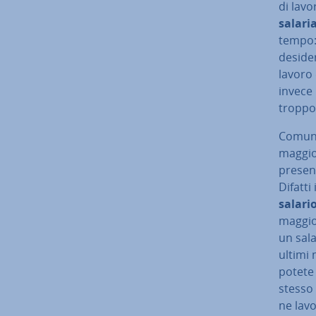
di lavor
salaria
tempo: 
desider
lavoro 
invece 
troppo 
Comunqu
maggior
present
Difatti
salari
maggior
un sala
ultimi 
potete 
stesso v
ne la­vo­