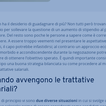
 ha il desiderio di gua­da­gna­re di più? Non tutti però trovano
o per sollevare la questione di un aumento di stipendio al 
ore. Del resto sono poche le persone a sapere come è corre
re. A essere troppo veementi nel pre­sen­ta­re le aspet­ta­ti­v
i, il capo potrebbe in­fa­sti­dir­si; al contrario un approccio ec­ce
morbido e ac­con­di­scen­den­te durante la ne­go­zia­zio­ne pot
e di ottenere l’obiettivo sperato. È quindi im­por­tan­te con­si­
cipo una buona strategia bi­lan­cia­ta su come procedere al m
t­ta­ti­ve salariali.
ndo avvengono le trat­ta­ti­ve
riali?
a di principio vi sono
due diverse si­tua­zio­ni
in cui si svolge