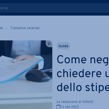
ca
­tà
Trat­ta­ti­ve salariali
Guida
Come neg
chiedere 
dello stip
La redazione di IONOS
12 set 2023