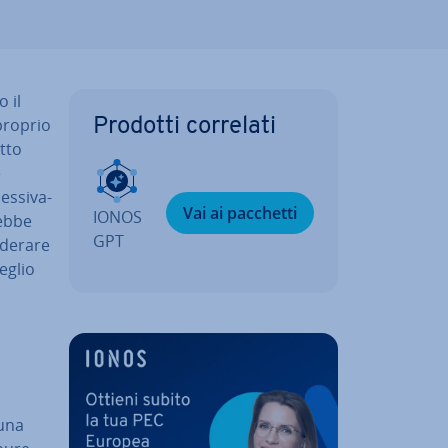
 il
proprio
Prodotti correlati
tto
e
s­si­va­
Vai ai pacchetti
IONOS
rebbe
GPT
de­ra­re
eglio
 una