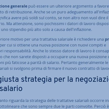
a­zio­ne generale
può essere un ulteriore argomento a favore
 di re­tri­bu­zio­ne. Anche se un puro ade­gua­men­to al­l'in­fla­z
nifica avere più soldi sul conto, se non altro non vuol dire il
io. Ma at­ten­zio­ne, sono po­chis­si­mi i datori di lavoro dispos
uno stipendio più alto solo a causa del­l'in­fla­zio­ne.
riore motivo per una trat­ta­ti­va salariale è ri­chie­de­re una
pr
 per cui si ottiene una nuova posizione con nuovi compiti e
i re­spon­sa­bi­li­tà. Anche lo stesso datore di lavoro è con­sa­p
tto che non sarete disposti a occupare una nuova posizione 
i più faticose a parità di salario. Pertanto ge­ne­ral­men­te le 
alariali si svolgono prima di firmare il nuovo contratto di lavo
iusta strategia per la ne­go­zia­zi
 salario
nto riguarda la strategia delle trat­ta­ti­ve salariali occorre in­
sot­to­li­nea­re che sono sempre due le parti coinvolte. Perciò 