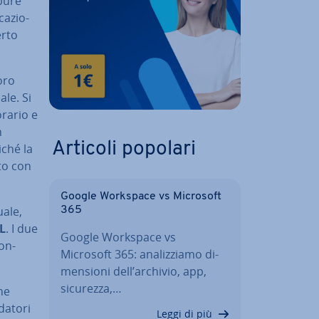
ppure
a­zio­
erto
oro
ale. Si
orario e
n
Articoli popolari
iché la
tto con
Google Workspace vs Microsoft
a­le,
365
L
. I due
Google Workspace vs
con­
Microsoft 365: ana­liz­zia­mo di­
men­sio­ni dell’archivio, app,
sicurezza,…
ene
datori
Leggi di più