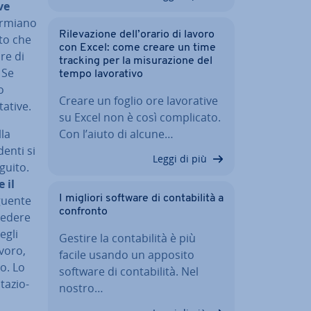
­ve
r­mia­no
Ri­le­va­zio­ne dell’orario di lavoro
ato che
con Excel: come creare un time
re di
tracking per la mi­su­ra­zio­ne del
 Se
tempo la­vo­ra­ti­vo
o
Creare un foglio ore la­vo­ra­ti­ve
­ti­ve.
su Excel non è così com­pli­ca­to.
lla
Con l’aiuto di alcune…
en­ti si
Leggi di più
eguito.
e il
guen­te
I migliori software di con­ta­bi­li­tà a
confronto
e­de­re
egli
Gestire la con­ta­bi­li­tà è più
avoro,
facile usando un apposito
io. Lo
software di con­ta­bi­li­tà. Nel
ta­zio­
nostro…