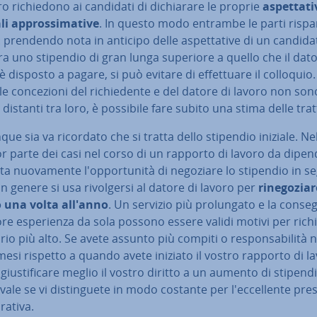
o ri­chie­do­no ai candidati di di­chia­ra­re le proprie
aspet­ta­ti
li ap­pros­si­ma­ti­ve
. In questo modo entrambe le parti ri­spa
prendendo nota in anticipo delle aspet­ta­ti­ve di un candid
a uno stipendio di gran lunga superiore a quello che il dato
è disposto a pagare, si può evitare di ef­fet­tua­re il colloquio.
le con­ce­zio­ni del ri­chie­den­te e del datore di lavoro non son
distanti tra loro, è possibile fare subito una stima delle trat­ta
e sia va ricordato che si tratta dello stipendio iniziale. Ne
 parte dei casi nel corso di un rapporto di lavoro da di­pen­d
a nuo­va­men­te l'op­por­tu­ni­tà di negoziare lo stipendio in s
 in genere si usa ri­vol­ger­si al datore di lavoro per
ri­ne­go­zia­r
o
una volta all'anno
. Un servizio più pro­lun­ga­to e la con­se­
e espe­rien­za da sola possono essere validi motivi per ri­chi
rio più alto. Se avete assunto più compiti o re­spon­sa­bi­li­tà n
mesi rispetto a quando avete iniziato il vostro rapporto di l
giu­sti­fi­ca­re meglio il vostro diritto a un aumento di stipend
ale se vi di­stin­gue­te in modo costante per l'ec­cel­len­te pre­s
ra­ti­va.