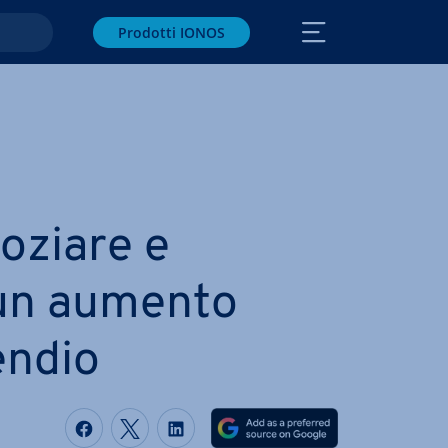
Prodotti IONOS
oziare e
un aumento
endio
Condividi via Facebook
Condividi via Twitter
Condividi via LinkedIN