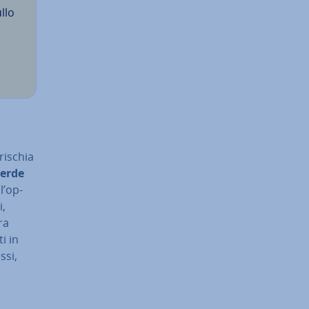
ullo
rischia
erde
l’op­
i,
ra
i in
ssi,