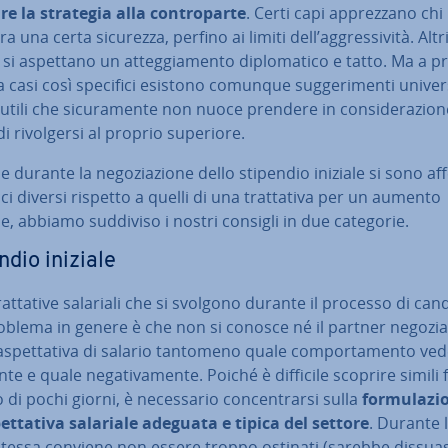
e la strategia alla con­tro­par­te
. Certi capi ap­prez­za­no chi
 una certa sicurezza, perfino ai limiti dell’ag­gres­si­vi­tà. Altri
 si aspettano un at­teg­gia­men­to di­plo­ma­ti­co e tatto. Ma a pr
a casi così specifici esistono comunque sug­ge­ri­men­ti uni­ver­
utili che si­cu­ra­men­te non nuoce prendere in con­si­de­ra­zio­
i ri­vol­ger­si al proprio superiore.
 durante la ne­go­zia­zio­ne dello stipendio iniziale si sono af
i diversi rispetto a quelli di una trat­ta­ti­va per un aumento
le, abbiamo suddiviso i nostri consigli in due categorie.
ndio iniziale
rat­ta­ti­ve salariali che si svolgono durante il processo di can­d
roblema in genere è che non si conosce né il partner negozia
aspet­ta­ti­va di salario tantomeno quale com­por­ta­men­to vede
n­te e quale ne­ga­ti­va­men­te. Poiché è difficile scoprire simili 
 di pochi giorni, è ne­ces­sa­rio con­cen­trar­si sulla
for­mu­la­zi
et­ta­ti­va salariale adeguata e tipica del settore
. Durante l
a stessa conviene non essere troppo ostinati (sarebbe dis­sua­si