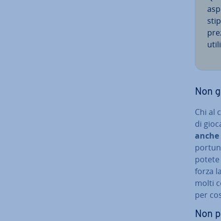
aspe
sti
prez
utili
Non g
Chi al 
di gioc
anche 
por­tu­n
potete 
forza l
molti c
per cos
Non p