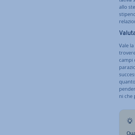
allo st
stipend
relazio
Valuta
Vale la
trovere
campi d
pa­ra­z
successo
quanto 
pen­den
ni che 
Qual