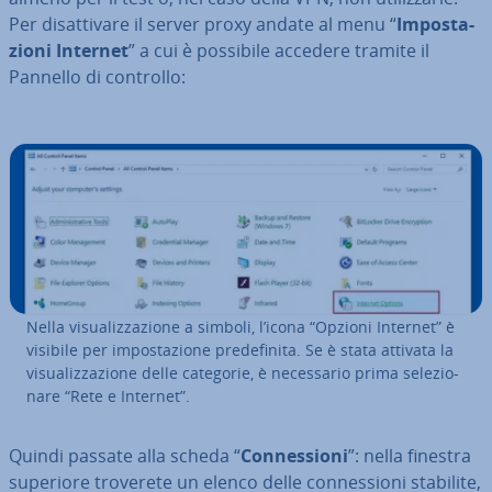
Per di­sat­ti­va­re il server proxy andate al menu “
Im­po­sta­
zio­ni Internet
” a cui è possibile accedere tramite il
Pannello di controllo:
Nella vi­sua­liz­za­zio­ne a simboli, l’icona “Opzioni Internet” è
visibile per im­po­sta­zio­ne pre­de­fi­ni­ta. Se è stata attivata la
vi­sua­liz­za­zio­ne delle categorie, è ne­ces­sa­rio prima se­le­zio­
na­re “Rete e Internet”.
Quindi passate alla scheda “
Con­nes­sio­ni
”: nella finestra
superiore troverete un elenco delle con­nes­sio­ni stabilite,