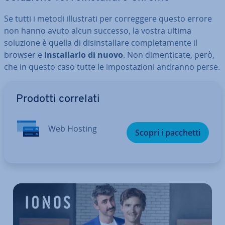
Se tutti i metodi il­lu­stra­ti per cor­reg­ge­re questo errore
non hanno avuto alcun successo, la vostra ultima
soluzione è quella di di­sin­stal­la­re com­ple­ta­men­te il
browser e
in­stal­lar­lo di nuovo
. Non di­men­ti­ca­te, però,
che in questo caso tutte le im­po­sta­zio­ni andranno perse.
Vai al menu prin­ci­pa­le
Prodotti correlati
Web Hosting
Scopri i pacchetti