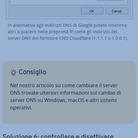
In al­ter­na­ti­va agli indirizzi DNS di Google potete inserirne
altri a piacere nelle proprietà IP come gli indirizzi del
server DNS del fornitore CND Clou­d­fla­re (1.1.1.1 o 1.0.0.1).
Consiglio
Nel nostro articolo su come cambiare il server
DNS trovate ulteriori in­for­ma­zio­ni sul cambio di
server DNS su Windows, macOS e altri sistemi
operativi.
Soluzione 6: con­trol­la­re e di­sat­ti­va­re