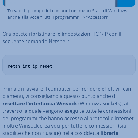
Trovate il prompt dei comandi nel menu Start di Windows
anche alla voce “Tutti i programmi” -> “Accessori”
Ora potete ri­pri­sti­na­re le im­po­sta­zio­ni TCP/IP con il
seguente comando Netshell:
netsh int ip reset
Prima di riavviare il computer per rendere effettivi i cam­
bia­men­ti, vi con­si­glia­mo a questo punto anche di
resettare l’in­ter­fac­cia Winsock
(Windows Sockets), at­
tra­ver­so la quale vengono eseguite tutte le con­nes­sio­ni
dei programmi che hanno accesso al pro­to­col­lo Internet.
Inoltre Winsock crea voci per tutte le con­nes­sio­ni (sia
stabilite che non riuscite) nella co­sid­det­ta
libreria