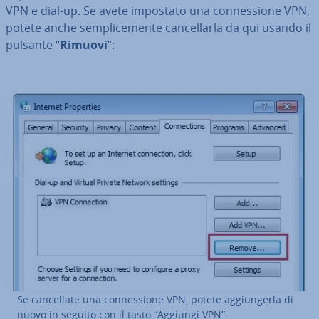
VPN e dial-up. Se avete impostato una con­nes­sio­ne VPN,
potete anche sem­pli­ce­men­te can­cel­lar­la da qui usando il
pulsante “
Rimuovi
”:
Se can­cel­la­te una con­nes­sio­ne VPN, potete ag­giun­ger­la di
nuovo in seguito con il tasto “Aggiungi VPN”.