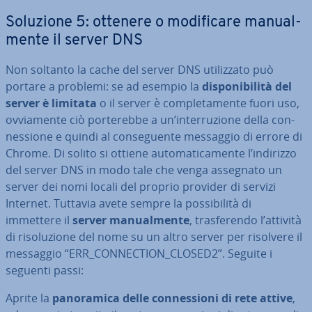
Soluzione 5: ottenere o mo­di­fi­ca­re ma­nual­
men­te il server DNS
Non soltanto la cache del server DNS uti­liz­za­to può
portare a problemi: se ad esempio la
di­spo­ni­bi­li­tà del
server è limitata
o il server è com­ple­ta­men­te fuori uso,
ov­via­men­te ciò por­te­reb­be a un’in­ter­ru­zio­ne della con­
nes­sio­ne e quindi al con­se­guen­te messaggio di errore di
Chrome. Di solito si ottiene au­to­ma­ti­ca­men­te l’indirizzo
del server DNS in modo tale che venga assegnato un
server dei nomi locali del proprio provider di servizi
Internet. Tuttavia avete sempre la pos­si­bi­li­tà di
immettere il
server ma­nual­men­te
, tra­sfe­ren­do l’attività
di ri­so­lu­zio­ne del nome su un altro server per risolvere il
messaggio “ERR_CON­NEC­TION_CLOSED2”. Seguite i
seguenti passi:
Aprite la
pa­no­ra­mi­ca delle con­nes­sio­ni di rete attive
,