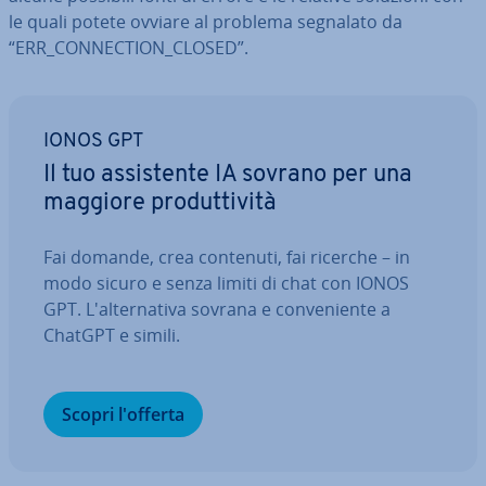
le quali potete ovviare al problema segnalato da
“ERR_CON­NEC­TION_CLOSED”.
IONOS GPT
Il tuo as­si­sten­te IA sovrano per una
maggiore pro­dut­ti­vi­tà
Fai domande, crea contenuti, fai ricerche – in
modo sicuro e senza limiti di chat con IONOS
GPT. L'al­ter­na­ti­va sovrana e con­ve­nien­te a
ChatGPT e simili.
Scopri l'offerta