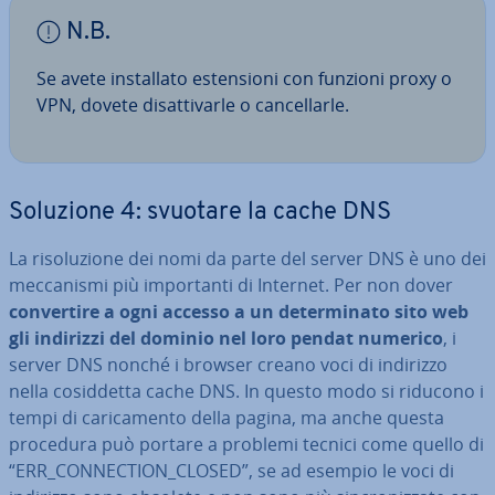
N.B.
Se avete in­stal­la­to esten­sio­ni con funzioni proxy o
VPN, dovete di­sat­ti­var­le o can­cel­lar­le.
Soluzione 4: svuotare la cache DNS
La ri­so­lu­zio­ne dei nomi da parte del server DNS è uno dei
mec­ca­ni­smi più im­por­tan­ti di Internet. Per non dover
con­ver­ti­re a ogni accesso a un de­ter­mi­na­to sito web
gli indirizzi del dominio nel loro pendat numerico
, i
server DNS nonché i browser creano voci di indirizzo
nella co­sid­det­ta cache DNS. In questo modo si riducono i
tempi di ca­ri­ca­men­to della pagina, ma anche questa
procedura può portare a problemi tecnici come quello di
“ERR_CON­NEC­TION_CLOSED”, se ad esempio le voci di