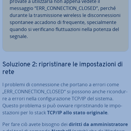
provate a uti­liz­zar­la non appena vedete il
messaggio “ERR_CON­NEC­TION_CLOSED”, perché
durante la tra­smis­sio­ne wireless le di­scon­nes­sio­ni
spontanee accadono di frequente, spe­cial­men­te
quando si ve­ri­fi­ca­no flut­tua­zio­ni nella potenza del
segnale.
Soluzione 2: ri­pri­sti­na­re le im­po­sta­zio­ni di
rete
I problemi di con­nes­sio­ne che portano a errori come
„ERR_CON­NEC­TION_CLOSED“ si possono anche ri­con­dur­
re a errori nella con­fi­gu­ra­zio­ne TCP/IP del sistema.
Questo problema si può ovviare ri­pri­sti­nan­do le im­po­
sta­zio­ni per lo stack
TCP/IP allo stato originale
.
Per fare ciò avete bisogno dei
diritti da am­mi­ni­stra­to­re