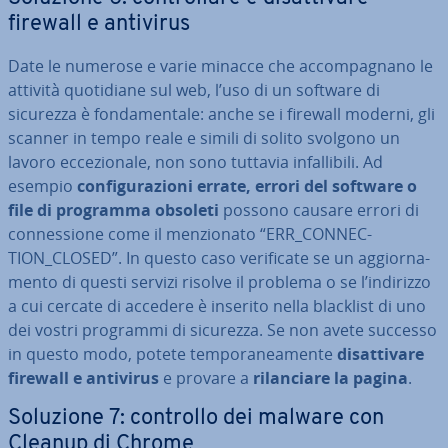
firewall e antivirus
Date le numerose e varie minacce che ac­com­pa­gna­no le
attività quo­ti­dia­ne sul web, l’uso di un software di
sicurezza è fon­da­men­ta­le: anche se i firewall moderni, gli
scanner in tempo reale e simili di solito svolgono un
lavoro ec­ce­zio­na­le, non sono tuttavia in­fal­li­bi­li. Ad
esempio
con­fi­gu­ra­zio­ni errate, errori del software o
file di programma obsoleti
possono causare errori di
con­nes­sio­ne come il men­zio­na­to “ERR_CON­NEC­
TION_CLOSED”. In questo caso ve­ri­fi­ca­te se un ag­gior­na­
men­to di questi servizi risolve il problema o se l’indirizzo
a cui cercate di accedere è inserito nella blacklist di uno
dei vostri programmi di sicurezza. Se non avete successo
in questo modo, potete tem­po­ra­nea­men­te
di­sat­ti­va­re
firewall e antivirus
e provare a
ri­lan­cia­re la pagina
.
Soluzione 7: controllo dei malware con
Cleanup di Chrome