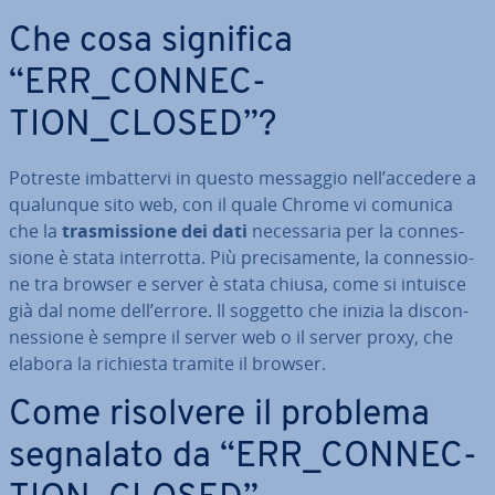
Che cosa significa
“ERR_CON­NEC­
TION_CLOSED”?
Potreste im­bat­ter­vi in questo messaggio nell’accedere a
qualunque sito web, con il quale Chrome vi comunica
che la
tra­smis­sio­ne dei dati
ne­ces­sa­ria per la con­nes­
sio­ne è stata in­ter­rot­ta. Più pre­ci­sa­men­te, la con­nes­sio­
ne tra browser e server è stata chiusa, come si intuisce
già dal nome dell’errore. Il soggetto che inizia la di­scon­
nes­sio­ne è sempre il server web o il server proxy, che
elabora la richiesta tramite il browser.
Come risolvere il problema
segnalato da “ERR_CON­NEC­