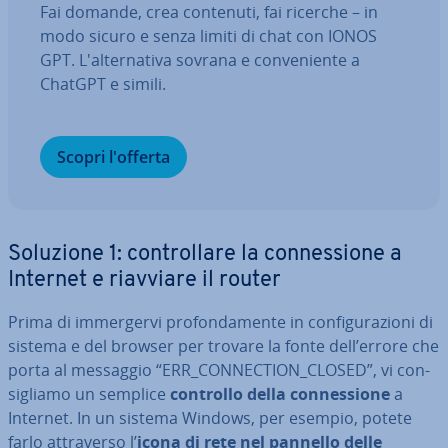
Fai domande, crea contenuti, fai ricerche – in
modo sicuro e senza limiti di chat con IONOS
GPT. L'al­ter­na­ti­va sovrana e con­ve­nien­te a
ChatGPT e simili.
Scopri l'offerta
Soluzione 1: con­trol­la­re la con­nes­sio­ne a
Internet e riavviare il router
Prima di im­mer­ger­vi pro­fon­da­men­te in con­fi­gu­ra­zio­ni di
sistema e del browser per trovare la fonte dell’errore che
porta al messaggio “ERR_CON­NEC­TION_CLOSED”, vi con­
si­glia­mo un semplice
controllo della con­nes­sio­ne
a
Internet. In un sistema Windows, per esempio, potete
farlo at­tra­ver­so l’
icona di rete nel pannello delle