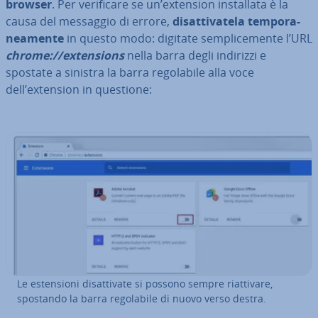
browser
. Per ve­ri­fi­ca­re se un’extension in­stal­la­ta è la
causa del messaggio di errore,
di­sat­ti­va­te­la tem­po­ra­
nea­men­te
in questo modo: digitate sem­pli­ce­men­te l’URL
chrome://ex­ten­sions
nella barra degli indirizzi e
spostate a sinistra la barra re­go­la­bi­le alla voce
dell’extension in questione:
Le esten­sio­ni di­sat­ti­va­te si possono sempre riat­ti­va­re,
spostando la barra re­go­la­bi­le di nuovo verso destra.