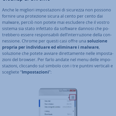
Anche le migliori im­po­sta­zio­ni di sicurezza non possono
fornire una pro­te­zio­ne sicura al cento per cento dai
malware, perciò non potete mai escludere che il vostro
sistema sia stato infettato da software dannosi che po­
treb­be­ro essere re­spon­sa­bi­li dell’in­ter­ru­zio­ne della con­
nes­sio­ne. Chrome per questi casi offre una
soluzione
propria per in­di­vi­dua­re ed eliminare i malware
,
soluzione che potete avviare di­ret­ta­men­te nelle im­po­sta­
zio­ni del browser. Per farlo andate nel menu delle im­po­
sta­zio­ni, cliccando sul simbolo con i tre puntini verticali e
scegliete “
Im­po­sta­zio­ni
”: