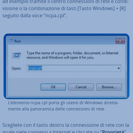
ad esempio tramite il centro con­nes­sio­ni di rete e con­di­
vi­sio­ne o la com­bi­na­zio­ne di tasti [Tasto Windows] + [R]
seguito dalla voce “ncpa.cpl”.
L’elemento ncpa.cpl porta gli utenti di Windows di­ret­ta­
men­te alla pa­no­ra­mi­ca delle con­nes­sio­ni di rete.
Scegliete con il tasto destro la con­nes­sio­ne di rete con la
quale siete connessi a Internet e cliccate su “
Proprietà
”