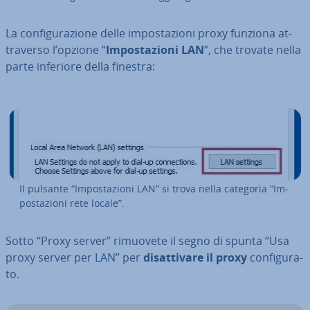
La con­fi­gu­ra­zio­ne delle im­po­sta­zio­ni proxy funziona at­
tra­ver­so l’opzione “
Im­po­sta­zio­ni LAN
”, che trovate nella
parte inferiore della finestra:
Il pulsante “Im­po­sta­zio­ni LAN” si trova nella categoria “Im­
po­sta­zio­ni rete locale”.
Sotto “Proxy server” rimuovete il segno di spunta “Usa
proxy server per LAN” per
di­sat­ti­va­re il proxy
con­fi­gu­ra­
to.