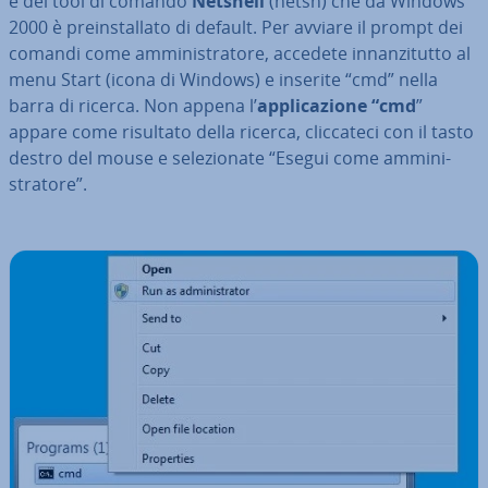
e del tool di comando
Netshell
(netsh) che da Windows
2000 è pre­in­stal­la­to di default. Per avviare il prompt dei
comandi come am­mi­ni­stra­to­re, accedete in­nan­zi­tut­to al
menu Start (icona di Windows) e inserite “cmd” nella
barra di ricerca. Non appena l’
ap­pli­ca­zio­ne “cmd
”
appare come risultato della ricerca, clic­ca­te­ci con il tasto
destro del mouse e se­le­zio­na­te “Esegui come am­mi­ni­
stra­to­re”.