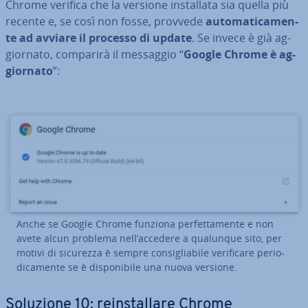
Chrome verifica che la versione in­stal­la­ta sia quella più
recente e, se così non fosse, provvede
au­to­ma­ti­ca­men­
te ad avviare il processo di update
. Se invece è già ag­
gior­na­to, comparirà il messaggio “
Google Chrome è ag­
gior­na­to
”:
Anche se Google Chrome funziona per­fet­ta­men­te e non
avete alcun problema nell’accedere a qualunque sito, per
motivi di sicurezza è sempre con­si­glia­bi­le ve­ri­fi­ca­re pe­rio­
di­ca­men­te se è di­spo­ni­bi­le una nuova versione.
Soluzione 10: rein­stal­la­re Chrome