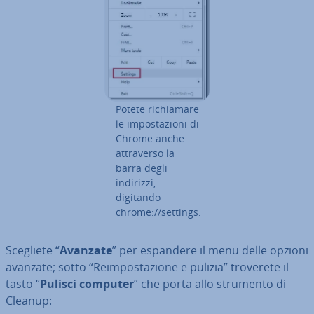
Potete ri­chia­ma­re
le im­po­sta­zio­ni di
Chrome anche
at­tra­ver­so la
barra degli
indirizzi,
digitando
chrome://settings.
Scegliete “
Avanzate
” per espandere il menu delle opzioni
avanzate; sotto “Reim­po­sta­zio­ne e pulizia” troverete il
tasto “
Pulisci computer
” che porta allo strumento di
Cleanup: