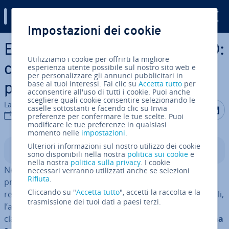
Digital Guide
Impostazioni dei cookie
Vai al contenuto prin­ci­pa­le
ERR_CON­NEC­TION_CLOSED:
Utilizziamo i cookie per offrirti la migliore
come risolvere questo
esperienza utente possibile sul nostro sito web e
per personalizzare gli annunci pubblicitari in
base ai tuoi interessi. Fai clic su
Accetta tutto
per
problema di con­nes­sio­ne
acconsentire all'uso di tutti i cookie. Puoi anche
scegliere quali cookie consentire selezionando le
La redazione di IONOS
Condividi 
Condiv
C
caselle sottostanti e facendo clic su Invia
28 feb 2019
preferenze per confermare le tue scelte. Puoi
modificare le tue preferenze in qualsiasi
momento nelle
impostazioni
.
Ulteriori informazioni sul nostro utilizzo dei cookie
Indice
sono disponibili nella nostra
politica sui cookie
e
nella nostra
politica sulla privacy
. I cookie
Nel 2008 Google ha ri­la­scia­to la prima versione del
necessari verranno utilizzati anche se selezioni
Rifiuta
.
proprio browser, Chrome. No­no­stan­te la forte con­cor­
Cliccando su "
Accetta tutto
", accetti la raccolta e la
ren­za rap­pre­sen­ta­ta da Internet Explorer, Firefox e simili,
trasmissione dei tuoi dati a paesi terzi.
l’ap­pli­ca­zio­ne ha riscosso in pochi anni un successo
clamoroso, che ha portato
Chrome ad ag­giu­di­car­si una