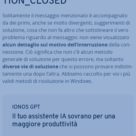
TION_CLOSED”
So­li­ta­men­te il messaggio men­zio­na­to è ac­com­pa­gna­to
da dei primi, anche se molto di­ver­gen­ti, sug­ge­ri­men­ti di
soluzione, cosa che non fa altro che sot­to­li­nea­re il vero
problema riguardo al messaggio: non viene vi­sua­liz­za­to
alcun dettaglio sul motivo dell’in­ter­ru­zio­ne
della con­
nes­sio­ne. Ciò significa che non c’è alcun metodo
generale di soluzione per questo errore, ma soltanto
diverse vie di soluzione
che si possono provare in­di­stin­
ta­men­te una dopo l’altra. Abbiamo raccolto per voi i più
validi metodi di ri­so­lu­zio­ne in Windows.
IONOS GPT
Il tuo as­si­sten­te IA sovrano per una
maggiore pro­dut­ti­vi­tà