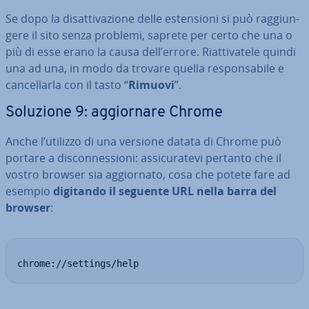
Se dopo la di­sat­ti­va­zio­ne delle esten­sio­ni si può rag­giun­
ge­re il sito senza problemi, saprete per certo che una o
più di esse erano la causa dell’errore. Riat­ti­va­te­le quindi
una ad una, in modo da trovare quella re­spon­sa­bi­le e
can­cel­lar­la con il tasto “
Rimuovi
”.
Soluzione 9: ag­gior­na­re Chrome
Anche l’utilizzo di una versione datata di Chrome può
portare a di­scon­nes­sio­ni: as­si­cu­ra­te­vi pertanto che il
vostro browser sia ag­gior­na­to, cosa che potete fare ad
esempio
digitando il seguente URL nella barra del
browser
:
chrome://settings/help