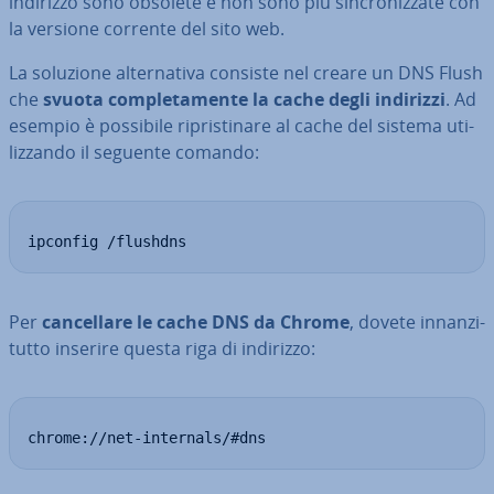
indirizzo sono obsolete e non sono più sin­cro­niz­za­te con
la versione corrente del sito web.
La soluzione al­ter­na­ti­va consiste nel creare un DNS Flush
che
svuota com­ple­ta­men­te la cache degli indirizzi
. Ad
esempio è possibile ri­pri­sti­na­re al cache del sistema uti­
liz­zan­do il seguente comando:
ipconfig /flushdns
Per
can­cel­la­re le cache DNS da Chrome
, dovete in­nan­zi­
tut­to inserire questa riga di indirizzo:
chrome://net-internals/#dns