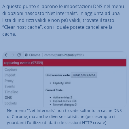
A questo punto si aprono le im­po­sta­zio­ni DNS nel menu
di opzioni nascosto “Net Internals“. In aggiunta ad una
lista di indirizzi validi e non più validi, trovate il tasto
“Clear host cache”, con il quale potete can­cel­la­re la
cache.
Nel menu “Net Internals” non trovate soltanto la cache DNS
di Chrome, ma anche diverse sta­ti­sti­che (per esempio ri­
guar­dan­ti l’utilizzo di dati o le sessioni HTTP create)