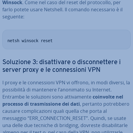
Winsock
. Come nel caso del reset del pro­to­col­lo, per
farlo potete usare Netshell. Il comando ne­ces­sa­rio è il
seguente:
netsh winsock reset
Soluzione 3: di­sat­ti­va­re o di­scon­net­te­re i
server proxy e le con­nes­sio­ni VPN
I proxy e le con­nes­sio­ni VPN vi offrono, in modi diversi, la
pos­si­bi­li­tà di mantenere l’anonimato su Internet.
Entrambe le soluzioni sono at­ti­va­men­te
coinvolte nel
processo di tra­smis­sio­ne dei dati
, pertanto po­treb­be­ro
causare com­pli­ca­zio­ni quali quella che porta al
messaggio “ERR_CON­NEC­TION_RESET”. Quindi, se usate
una delle due tecniche di bridging, dovreste di­sa­bi­li­tar­le
almeno per il test o, nel caso della VPN, non uti­liz­zar­le.