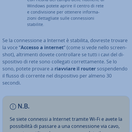
Windows potete aprire il centro di rete
e con­di­vi­sio­ne per ottenere in­for­ma­
zio­ni det­ta­glia­te sulle con­nes­sio­ni
stabilite.
Se la con­nes­sio­ne a Internet è stabilita, dovreste trovare
la voce “
Accesso a internet
” (come si vede nello screen­
shot), al­tri­men­ti dovete con­trol­la­re se tutti i cavi del di­
spo­si­ti­vo di rete sono collegati cor­ret­ta­men­te. Se lo
sono, potete provare a
riavviare il router
so­spen­den­do
il flusso di corrente nel di­spo­si­ti­vo per almeno 30
secondi.
N.B.
Se siete connessi a Internet tramite Wi-Fi e avete la
pos­si­bi­li­tà di passare a una con­nes­sio­ne via cavo,