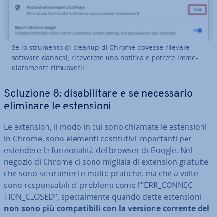
Se lo strumento di cleanup di Chrome dovesse rilevare
software dannosi, ri­ce­ve­re­te una notifica e potrete im­me­
dia­ta­men­te ri­muo­ver­li.
Soluzione 8: di­sa­bi­li­ta­re e se ne­ces­sa­rio
eliminare le esten­sio­ni
Le extension, il modo in cui sono chiamate le esten­sio­ni
in Chrome, sono elementi co­sti­tu­ti­vi im­por­tan­ti per
estendere le fun­zio­na­li­tà del browser di Google. Nel
negozio di Chrome ci sono migliaia di extension gratuite
che sono si­cu­ra­men­te molto pratiche, ma che a volte
sono re­spon­sa­bi­li di problemi come l’”ERR_CON­NEC­
TION_CLOSED”, spe­cial­men­te quando dette esten­sio­ni
non sono più com­pa­ti­bi­li con la versione corrente del