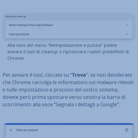
Alla voce del menu “Reim­po­sta­zio­ne e pulizia” potete
avviare il tool di cleanup o ri­pri­sti­na­re i valori pre­de­fi­ni­ti di
Chrome.
Per avviare il tool, cliccate su “
Trova
”: se non de­si­de­ra­te
che Chrome raccolga le in­for­ma­zio­ni sui malware rilevati
e sulle im­po­sta­zio­ni e processi del vostro sistema,
dovete però prima spostare verso sinistra la barra di
scor­ri­men­to alla voce “Segnala i dettagli a Google”.