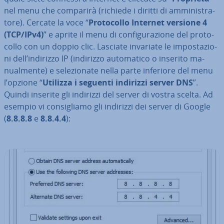
nel menu che comparirà (richiede i diritti di am­mi­ni­stra­
to­re). Cercate la voce “
Pro­to­col­lo Internet versione 4
(TCP/IPv4)
” e aprite il menu di con­fi­gu­ra­zio­ne del pro­to­
col­lo con un doppio clic. Lasciate invariate le im­po­sta­zio­
ni dell’indirizzo IP (indirizzo au­to­ma­ti­co o inserito ma­
nual­men­te) e se­le­zio­na­te nella parte inferiore del menu
l’opzione “
Utilizza i seguenti indirizzi server DNS
”.
Quindi inserite gli indirizzi del server di vostra scelta. Ad
esempio vi con­si­glia­mo gli indirizzi dei server di Google
(
8.8.8.8
e
8.8.4.4
):