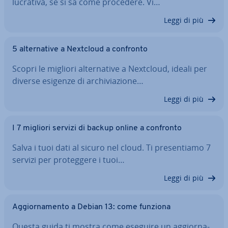
lucrativa, se si sa come procedere. Vi…
Leggi di più
5 al­ter­na­ti­ve a Nextcloud a confronto
Scopri le migliori al­ter­na­ti­ve a Nextcloud, ideali per
diverse esigenze di ar­chi­via­zio­ne…
Leggi di più
I 7 migliori servizi di backup online a confronto
Salva i tuoi dati al sicuro nel cloud. Ti pre­sen­tia­mo 7
servizi per pro­teg­ge­re i tuoi…
Leggi di più
Ag­gior­na­men­to a Debian 13: come funziona
Questa guida ti mostra come eseguire un ag­gior­na­