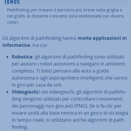
Pa­th­fin­ding per trovare il percorso più breve nella griglia e
nel grafo; le distanze crescenti sono evi­den­zia­te con diversi
colori.
Gli algoritmi di pa­th­fin­ding hanno
molte ap­pli­ca­zio­ni in
in­for­ma­ti­ca
, tra cui:
Robotica:
gli algoritmi di pa­th­fin­ding sono uti­liz­za­ti
per aiutare i robot autonomi a navigare in ambienti
complessi. Ti basti pensare alle auto a guida
autonoma o agli aspi­ra­pol­ve­re in­tel­li­gen­ti che vanno
in giro per casa da soli.
Vi­deo­gio­chi:
nei vi­deo­gio­chi, gli algoritmi di pa­th­fin­
ding vengono uti­liz­za­ti per con­trol­la­re i movimenti
dei per­so­nag­gi non giocanti (PNG). Se si fa clic per
inviare unità alla base nemica in un gioco di strategia
in tempo reale, si uti­liz­za­no anche algoritmi di pa­th­
fin­ding.