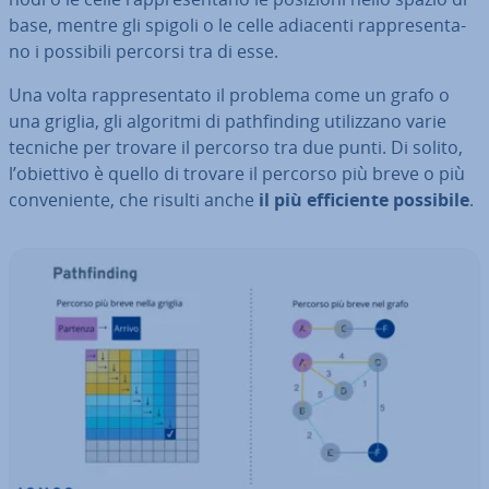
base, mentre gli spigoli o le celle adiacenti rap­pre­sen­ta­
no i possibili percorsi tra di esse.
Una volta rap­pre­sen­ta­to il problema come un grafo o
una griglia, gli algoritmi di pa­th­fin­ding uti­liz­za­no varie
tecniche per trovare il percorso tra due punti. Di solito,
l’obiettivo è quello di trovare il percorso più breve o più
con­ve­nien­te, che risulti anche
il più ef­fi­cien­te possibile
.