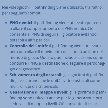
Nei vi­deo­gio­chi, il pa­th­fin­ding viene uti­liz­za­to, tra l’altro,
per i seguenti compiti:
PNG nemici:
il pa­th­fin­ding viene uti­liz­za­to per con­
trol­la­re il com­por­ta­men­to dei PNG nemici. Ciò
consente ai PNG di seguire il giocatore evitando
ostacoli e altri pericoli.
Controllo dell’unità:
il pa­th­fin­ding viene uti­liz­za­to
per con­trol­la­re il movimento delle unità amiche nel
mondo di gioco. Questo può includere azioni, come
condurre i PNG a de­sti­na­zio­ne o seguire il per­so­nag­
gio del giocatore.
Schi­va­men­to degli ostacoli:
gli algoritmi di pa­th­fin­
ding as­si­cu­ra­no che le unità evitino ostacoli come
muri, dirupi o altri pericoli.
Ge­ne­ra­zio­ne di mappe e livelli:
gli algoritmi di pa­th­
fin­ding sono uti­liz­za­ti anche per la ge­ne­ra­zio­ne pro­
ce­du­ra­le di mappe o livelli. Ciò consente di creare