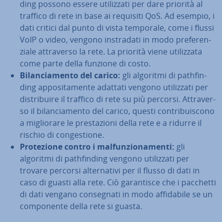
ding possono essere uti­liz­za­ti per dare priorità al
traffico di rete in base ai requisiti QoS. Ad esempio, i
dati critici dal punto di vista temporale, come i flussi
VoIP o video, vengono in­stra­da­ti in modo pre­fe­ren­
zia­le at­tra­ver­so la rete. La priorità viene uti­liz­za­ta
come parte della funzione di costo.
Bi­lan­cia­men­to del carico:
gli algoritmi di pa­th­fin­
ding ap­po­si­ta­men­te adattati vengono uti­liz­za­ti per
di­stri­bui­re il traffico di rete su più percorsi. At­tra­ver­
so il bi­lan­cia­men­to del carico, questi con­tri­bui­sco­no
a mi­glio­ra­re le pre­sta­zio­ni della rete e a ridurre il
rischio di con­ge­stio­ne.
Pro­te­zio­ne contro i mal­fun­zio­na­men­ti:
gli
algoritmi di pa­th­fin­ding vengono uti­liz­za­ti per
trovare percorsi al­ter­na­ti­vi per il flusso di dati in
caso di guasti alla rete. Ciò ga­ran­ti­sce che i pacchetti
di dati vengano con­se­gna­ti in modo af­fi­da­bi­le se un
com­po­nen­te della rete si guasta.