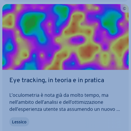
Eye tracking, in teoria e in pratica
L’ocu­lo­me­tria è nota già da molto tempo, ma
nell’ambito dell’analisi e dell’ot­ti­miz­za­zio­ne
dell’espe­rien­za utente sta assumendo un nuovo si­
gni­fi­ca­to. Nessun altro metodo fornisce dati così
Lessico
precisi e vari quando si tratta di ana­liz­za­re lo
sguardo degli utenti durante l’in­te­ra­zio­ne…