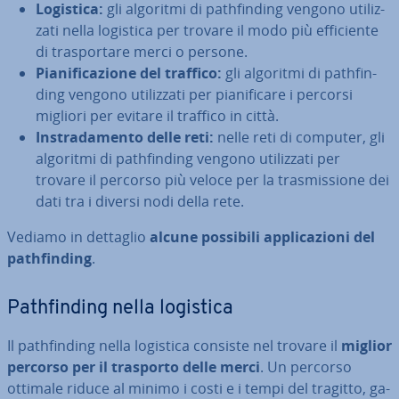
Logistica:
gli algoritmi di pa­th­fin­ding vengono uti­liz­
za­ti nella logistica per trovare il modo più ef­fi­cien­te
di tra­spor­ta­re merci o persone.
Pia­ni­fi­ca­zio­ne del traffico:
gli algoritmi di pa­th­fin­
ding vengono uti­liz­za­ti per pia­ni­fi­ca­re i percorsi
migliori per evitare il traffico in città.
In­stra­da­men­to delle reti:
nelle reti di computer, gli
algoritmi di pa­th­fin­ding vengono uti­liz­za­ti per
trovare il percorso più veloce per la tra­smis­sio­ne dei
dati tra i diversi nodi della rete.
Vediamo in dettaglio
alcune possibili ap­pli­ca­zio­ni del
pa­th­fin­ding
.
Pa­th­fin­ding nella logistica
Il pa­th­fin­ding nella logistica consiste nel trovare il
miglior
percorso per il trasporto delle merci
. Un percorso
ottimale riduce al minimo i costi e i tempi del tragitto, ga­