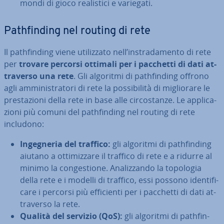
mondi di gioco rea­li­sti­ci e variegati.
Pa­th­fin­ding nel routing di rete
Il pa­th­fin­ding viene uti­liz­za­to nell’in­stra­da­men­to di rete
per
trovare percorsi ottimali per i pacchetti di dati at­
tra­ver­so una rete
. Gli algoritmi di pa­th­fin­ding offrono
agli am­mi­ni­stra­to­ri di rete la pos­si­bi­li­tà di mi­glio­ra­re le
pre­sta­zio­ni della rete in base alle cir­co­stan­ze. Le ap­pli­ca­
zio­ni più comuni del pa­th­fin­ding nel routing di rete
includono:
In­ge­gne­ria del traffico:
gli algoritmi di pa­th­fin­ding
aiutano a ot­ti­miz­za­re il traffico di rete e a ridurre al
minimo la con­ge­stio­ne. Ana­liz­zan­do la topologia
della rete e i modelli di traffico, essi possono iden­ti­fi­
ca­re i percorsi più ef­fi­cien­ti per i pacchetti di dati at­
tra­ver­so la rete.
Qualità del servizio (QoS):
gli algoritmi di pa­th­fin­