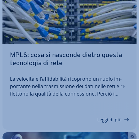
MPLS: cosa si nasconde dietro questa
tec­no­lo­gia di rete
La velocità e l’af­fi­da­bi­li­tà ricoprono un ruolo im­
por­tan­te nella tra­smis­sio­ne dei dati nelle reti e ri­
flet­to­no la qualità della con­nes­sio­ne. Perciò i
provider fanno di tutto per garantire le pre­sta­zio­ni
con­cor­da­te e ricorrono molto spesso a un
processo, uti­liz­za­to nel frattempo…
Leggi di più