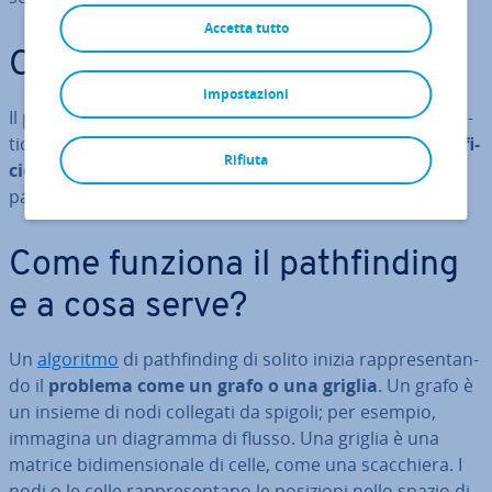
Accetta tutto
Cos’è il pa­th­fin­ding?
impostazioni
Il pa­th­fin­ding è un problema fon­da­men­ta­le dell’in­for­ma­
ti­ca. Consiste nel trovare il
percorso più breve o più ef­fi­
Rifiuta
cien­te tra due punti
. Esiste una varietà di algoritmi di
pa­th­fin­ding che vengono uti­liz­za­ti in diversi scenari.
Come funziona il pa­th­fin­ding
e a cosa serve?
Un
algoritmo
di pa­th­fin­ding di solito inizia rap­pre­sen­tan­
do il
problema come un grafo o una griglia
. Un grafo è
un insieme di nodi collegati da spigoli; per esempio,
immagina un diagramma di flusso. Una griglia è una
matrice bi­di­men­sio­na­le di celle, come una scac­chie­ra. I
nodi o le celle rap­pre­sen­ta­no le posizioni nello spazio di