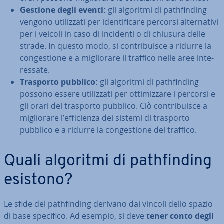
Gestione degli eventi:
gli algoritmi di pa­th­fin­ding
vengono uti­liz­za­ti per iden­ti­fi­ca­re percorsi al­ter­na­ti­vi
per i veicoli in caso di incidenti o di chiusura delle
strade. In questo modo, si con­tri­bui­sce a ridurre la
con­ge­stio­ne e a mi­glio­ra­re il traffico nelle aree in­te­
res­sa­te.
Trasporto pubblico:
gli algoritmi di pa­th­fin­ding
possono essere uti­liz­za­ti per ot­ti­miz­za­re i percorsi e
gli orari del trasporto pubblico. Ciò con­tri­bui­sce a
mi­glio­ra­re l’ef­fi­cien­za dei sistemi di trasporto
pubblico e a ridurre la con­ge­stio­ne del traffico.
Quali algoritmi di pa­th­fin­ding
esistono?
Le sfide del pa­th­fin­ding derivano dai vincoli dello spazio
di base specifico. Ad esempio, si deve
tener conto degli