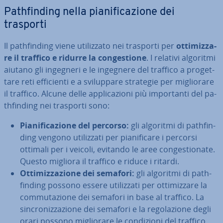
Pa­th­fin­ding nella pia­ni­fi­ca­zio­ne dei
trasporti
Il pa­th­fin­ding viene uti­liz­za­to nei trasporti per
ot­ti­miz­za­
re il traffico e ridurre la con­ge­stio­ne
. I relativi algoritmi
aiutano gli ingegneri e le ingegnere del traffico a pro­get­
ta­re reti ef­fi­cien­ti e a svi­lup­pa­re strategie per mi­glio­ra­re
il traffico. Alcune delle ap­pli­ca­zio­ni più im­por­tan­ti del pa­
th­fin­ding nei trasporti sono:
Pia­ni­fi­ca­zio­ne del percorso:
gli algoritmi di pa­th­fin­
ding vengono uti­liz­za­ti per pia­ni­fi­ca­re i percorsi
ottimali per i veicoli, evitando le aree con­ge­stio­na­te.
Questo migliora il traffico e riduce i ritardi.
Ot­ti­miz­za­zio­ne dei semafori:
gli algoritmi di pa­th­
fin­ding possono essere uti­liz­za­ti per ot­ti­miz­za­re la
com­mu­ta­zio­ne dei semafori in base al traffico. La
sin­cro­niz­za­zio­ne dei semafori e la re­go­la­zio­ne degli
orari possono mi­glio­ra­re le con­di­zio­ni del traffico.