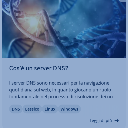
Cos’è un server DNS?
I server DNS sono necessari per la na­vi­ga­zio­ne
quo­ti­dia­na sul web, in quanto giocano un ruolo
fon­da­men­ta­le nel processo di ri­so­lu­zio­ne dei nomi
DNS. Ma cos’è esat­ta­men­te un server DNS? Con­ti­
DNS
Lessico
Linux
Windows
nua­te a leggere questo articolo per scoprire una
risposta a questa domanda. Troverete…
Leggi di più