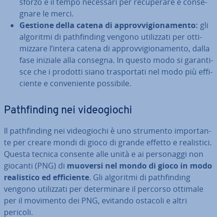
sforzo e il tempo necessari per re­cu­pe­ra­re e con­se­
gna­re le merci.
Gestione della catena di ap­prov­vi­gio­na­men­to:
gli
algoritmi di pa­th­fin­ding vengono uti­liz­za­ti per ot­ti­
miz­za­re l’intera catena di ap­prov­vi­gio­na­men­to, dalla
fase iniziale alla consegna. In questo modo si ga­ran­ti­
sce che i prodotti siano tra­spor­ta­ti nel modo più ef­fi­
cien­te e con­ve­nien­te possibile.
Pa­th­fin­ding nei vi­deo­gio­chi
Il pa­th­fin­ding nei vi­deo­gio­chi è uno strumento im­por­tan­
te per creare mondi di gioco di grande effetto e rea­li­sti­ci.
Questa tecnica consente alle unità e ai per­so­nag­gi non
giocanti (PNG) di
muoversi nel mondo di gioco in modo
rea­li­sti­co ed ef­fi­cien­te
. Gli algoritmi di pa­th­fin­ding
vengono uti­liz­za­ti per de­ter­mi­na­re il percorso ottimale
per il movimento dei PNG, evitando ostacoli e altri
pericoli.