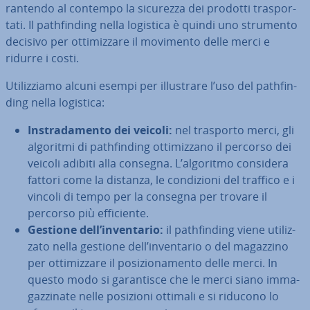
ran­ten­do al contempo la sicurezza dei prodotti tra­spor­
ta­ti. Il pa­th­fin­ding nella logistica è quindi uno strumento
decisivo per ot­ti­miz­za­re il movimento delle merci e
ridurre i costi.
Uti­liz­zia­mo alcuni esempi per il­lu­stra­re l’uso del pa­th­fin­
ding nella logistica:
In­stra­da­men­to dei veicoli:
nel trasporto merci, gli
algoritmi di pa­th­fin­ding ot­ti­miz­za­no il percorso dei
veicoli adibiti alla consegna. L’algoritmo considera
fattori come la distanza, le con­di­zio­ni del traffico e i
vincoli di tempo per la consegna per trovare il
percorso più ef­fi­cien­te.
Gestione dell’in­ven­ta­rio:
il pa­th­fin­ding viene uti­liz­
za­to nella gestione dell’in­ven­ta­rio o del magazzino
per ot­ti­miz­za­re il po­si­zio­na­men­to delle merci. In
questo modo si ga­ran­ti­sce che le merci siano im­ma­
gaz­zi­na­te nelle posizioni ottimali e si riducono lo