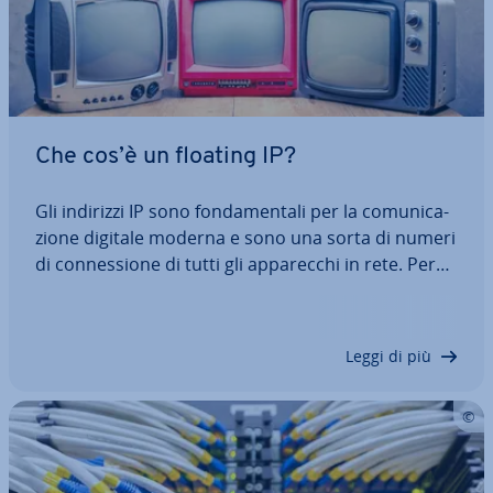
Che cos’è un floating IP?
Gli indirizzi IP sono fon­da­men­ta­li per la co­mu­ni­ca­
zio­ne digitale moderna e sono una sorta di numeri
di con­nes­sio­ne di tutti gli ap­pa­rec­chi in rete. Per
questo motivo si an­no­ve­ra­no tra i rudimenti più
im­por­tan­ti di Internet e di altre reti. La con­nes­sio­
ne degli ap­pa­rec­chi avviene…
Leggi di più