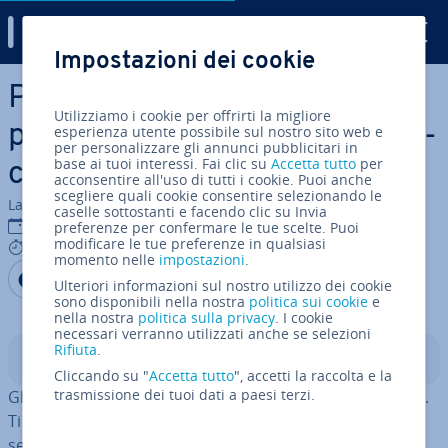
Digital Guide
Impostazioni dei cookie
Vai al contenuto prin­ci­pa­le
Pa­th­fin­ding: trovare il
Utilizziamo i cookie per offrirti la migliore
percorso minimo in in­for­ma­ti­
esperienza utente possibile sul nostro sito web e
per personalizzare gli annunci pubblicitari in
base ai tuoi interessi. Fai clic su
Accetta tutto
per
ca
acconsentire all'uso di tutti i cookie. Puoi anche
scegliere quali cookie consentire selezionando le
La redazione di IONOS
caselle sottostanti e facendo clic su Invia
05 ott 2023
preferenze per confermare le tue scelte. Puoi
modificare le tue preferenze in qualsiasi
8 mins
momento nelle
impostazioni
.
Condividi via Facebook
Condividi via Twitter
Condividi via LinkedIN
Aggiungi come fonte
Ulteriori informazioni sul nostro utilizzo dei cookie
preferita su Google
sono disponibili nella nostra
politica sui cookie
e
nella nostra
politica sulla privacy
. I cookie
necessari verranno utilizzati anche se selezioni
Rifiuta
.
Indice
Cliccando su "
Accetta tutto
", accetti la raccolta e la
trasmissione dei tuoi dati a paesi terzi.
Gli algoritmi di pa­th­fin­ding sono tra i più noti e uti­liz­za­ti.
Ti spie­ghia­mo come funziona il pa­th­fin­ding e a cosa
serve.