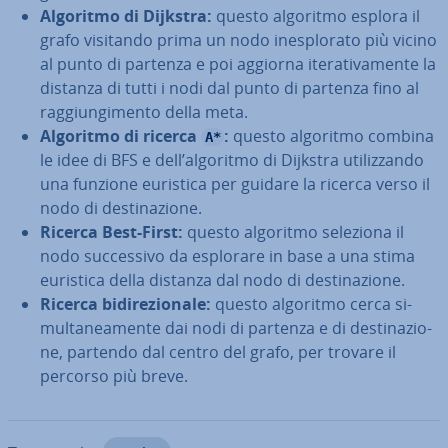
Algoritmo di Dijkstra:
questo algoritmo esplora il
grafo visitando prima un nodo ine­splo­ra­to più vicino
al punto di partenza e poi aggiorna ite­ra­ti­va­men­te la
distanza di tutti i nodi dal punto di partenza fino al
rag­giun­gi­men­to della meta.
Algoritmo di ricerca
:
questo algoritmo combina
A*
le idee di BFS e dell’algoritmo di Dijkstra uti­liz­zan­do
una funzione euristica per guidare la ricerca verso il
nodo di de­sti­na­zio­ne.
Ricerca Best-First:
questo algoritmo seleziona il
nodo suc­ces­si­vo da esplorare in base a una stima
euristica della distanza dal nodo di de­sti­na­zio­ne.
Ricerca bi­di­re­zio­na­le:
questo algoritmo cerca si­
mul­ta­nea­men­te dai nodi di partenza e di de­sti­na­zio­
ne, partendo dal centro del grafo, per trovare il
percorso più breve.