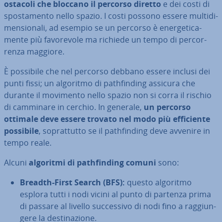
ostacoli che bloccano il percorso diretto
e dei costi di
spo­sta­men­to nello spazio. I costi possono essere mul­ti­di­
men­sio­na­li, ad esempio se un percorso è ener­ge­ti­ca­
men­te più fa­vo­re­vo­le ma richiede un tempo di per­cor­
ren­za maggiore.
È possibile che nel percorso debbano essere inclusi dei
punti fissi; un algoritmo di pa­th­fin­ding assicura che
durante il movimento nello spazio non si corra il rischio
di camminare in cerchio. In generale,
un percorso
ottimale deve essere trovato nel modo più ef­fi­cien­te
possibile
, so­prat­tut­to se il pa­th­fin­ding deve avvenire in
tempo reale.
Alcuni
algoritmi di pa­th­fin­ding comuni
sono:
Breadth-First Search (BFS):
questo algoritmo
esplora tutti i nodi vicini al punto di partenza prima
di passare al livello suc­ces­si­vo di nodi fino a rag­giun­
ge­re la de­sti­na­zio­ne.