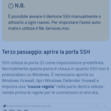
N.B.
È possibile avviare il demone SSH ma­nual­men­te o
attivarlo a ogni riavvio. Per impostare l’avvio au­to­
ma­ti­co utilizza il file
Services.msc
.
Terzo passaggio: aprire la porta SSH
SSH utilizza la porta 22 come im­po­sta­zio­ne pre­de­fi­ni­ta.
Nor­mal­men­te questa porta è chiusa in quanto SSH non è
pre­in­stal­la­to su Windows. È ne­ces­sa­rio aprirla su
Windows Firewall. Apri Windows Defender Firewall e
imposta una “
nuova regola
” nella parte destra se­le­zio­
nan­do prima le regole per le con­nes­sio­ni in entrata.