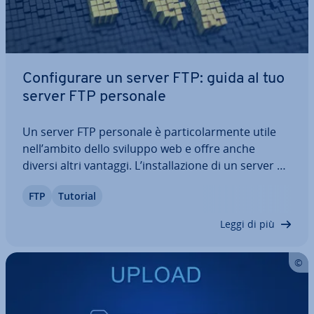
Con­fi­gu­ra­re un server FTP: guida al tuo
server FTP personale
Un server FTP personale è par­ti­co­lar­men­te utile
nell’ambito dello sviluppo web e offre anche
diversi altri vantaggi. L’in­stal­la­zio­ne di un server di
questo tipo ti sembra a prima vista un po’ com­pli­
FTP
Tutorial
ca­ta? Niente paura: ti mostriamo qui come con­fi­
gu­ra­re in modo semplice e in pochi…
Leggi di più