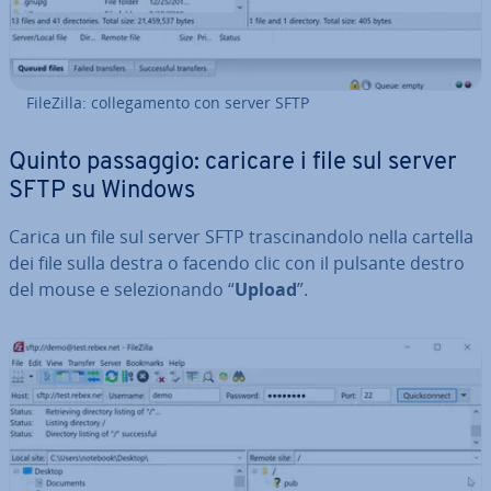
FileZilla: col­le­ga­men­to con server SFTP
Quinto passaggio: caricare i file sul server
SFTP su Windows
Carica un file sul server SFTP tra­sci­nan­do­lo nella cartella
dei file sulla destra o facendo clic con il pulsante destro
del mouse e se­le­zio­nan­do “
Upload
”.