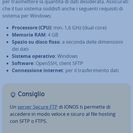
per tra­smet­te­re la quantità di dati de­si­de­ra­ta. As­si­cu­ra­ti
che il tuo sistema soddisfi anche i seguenti requisiti di
sistema per Windows:
Pro­ces­so­re (CPU)
: min. 1,6 GHz (dual core)
Memoria RAM
: 4 GB
Spazio su disco fisso
: a seconda delle di­men­sio­ni
dei dati
Sistema operativo
: Windows
Software
: OpenSSH, client SFTP
Con­nes­sio­ne internet
: per il tra­sfe­ri­men­to dati
Consiglio
Un
server Secure FTP
di IONOS ti permette di
accedere in modo veloce e sicuro al file hosting
con SFTP o FTPS.