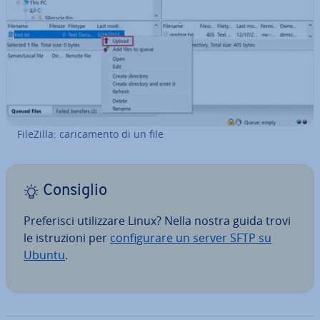
FileZilla: ca­ri­ca­men­to di un file
Consiglio
Pre­fe­ri­sci uti­liz­za­re Linux? Nella nostra guida trovi
le istru­zio­ni per
con­fi­gu­ra­re un server SFTP su
Ubuntu
.