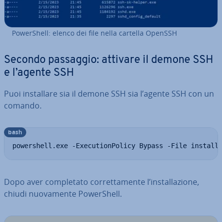
Po­wer­Shell: elenco dei file nella cartella OpenSSH
Secondo passaggio: attivare il demone SSH
e l’agente SSH
Puoi in­stal­la­re sia il demone SSH sia l’agente SSH con un
comando.
bash
powershell.exe -ExecutionPolicy Bypass -File install
Dopo aver com­ple­ta­to cor­ret­ta­men­te l’in­stal­la­zio­ne,
chiudi nuo­va­men­te Po­wer­Shell.