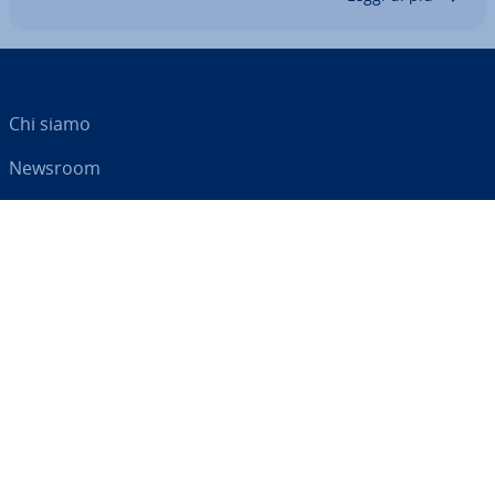
Chi siamo
Newsroom
Centro As­si­sten­za
Termini e con­di­zio­ni
Privacy
Il tuo partner digitale