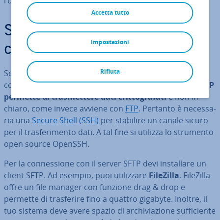
l’utilizzo di
SFTP
.
Accetta tutto
Server SFTP su Windows: che
impostazioni
cosa serve?
Rifiuta
Se desideri con­fi­gu­ra­re un server FTP sicuro, è bene
conoscere la
dif­fe­ren­za fra FTP e SFTP
. Il
pro­to­col­lo SFTP
permette di tra­smet­te­re dati crit­to­gra­fa­ti
e non in
chiaro, come invece avviene con
FTP
. Pertanto è ne­ces­sa­
ria una
Secure Shell (SSH)
per stabilire un canale sicuro
per il tra­sfe­ri­men­to dati. A tal fine si utilizza lo strumento
open source OpenSSH.
Per la con­nes­sio­ne con il server SFTP devi in­stal­la­re un
client SFTP. Ad esempio, puoi uti­liz­za­re
FileZilla
. FileZilla
offre un file manager con funzione drag & drop e
permette di tra­sfe­ri­re fino a quattro gigabyte. Inoltre, il
tuo sistema deve avere spazio di ar­chi­via­zio­ne suf­fi­cien­te