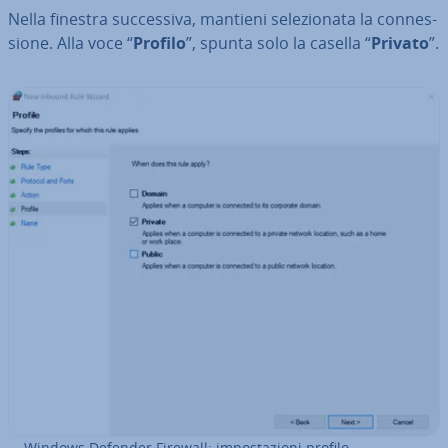
Nella finestra suc­ces­si­va, mantieni se­le­zio­na­ta la con­nes­
sio­ne. Alla voce “
Profilo
”, spunta solo la casella “
Privato
”.
Windows Defender Firewall: im­po­sta­zio­ni profilo