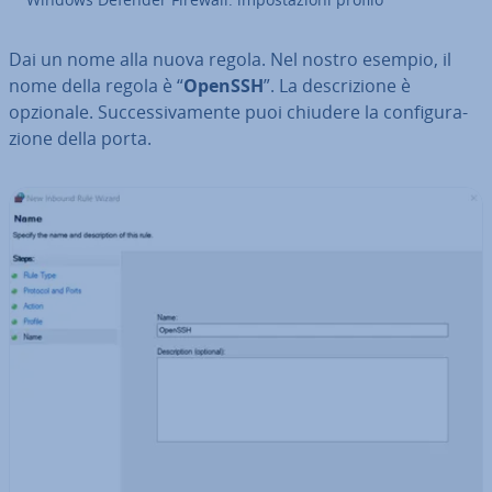
Dai un nome alla nuova regola. Nel nostro esempio, il
nome della regola è “
OpenSSH
”. La de­scri­zio­ne è
opzionale. Suc­ces­si­va­men­te puoi chiudere la con­fi­gu­ra­
zio­ne della porta.