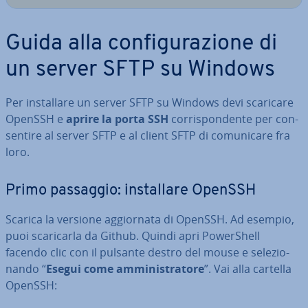
Guida alla con­fi­gu­ra­zio­ne di
un server SFTP su Windows
Per in­stal­la­re un server SFTP su Windows devi scaricare
OpenSSH e
aprire la porta SSH
cor­ri­spon­den­te per con­
sen­ti­re al server SFTP e al client SFTP di co­mu­ni­ca­re fra
loro.
Primo passaggio: in­stal­la­re OpenSSH
Scarica la versione ag­gior­na­ta di OpenSSH. Ad esempio,
puoi sca­ri­car­la da Github. Quindi apri Po­wer­Shell
facendo clic con il pulsante destro del mouse e se­le­zio­
nan­do “
Esegui come am­mi­ni­stra­to­re
”. Vai alla cartella
OpenSSH: