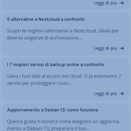
Leggi di più
5 al­ter­na­ti­ve a Nextcloud a confronto
Scopri le migliori al­ter­na­ti­ve a Nextcloud, ideali per
diverse esigenze di ar­chi­via­zio­ne…
Leggi di più
I 7 migliori servizi di backup online a confronto
Salva i tuoi dati al sicuro nel cloud. Ti pre­sen­tia­mo 7
servizi per pro­teg­ge­re i tuoi…
Leggi di più
Ag­gior­na­men­to a Debian 13: come funziona
Questa guida ti mostra come eseguire un ag­gior­na­
men­to a Debian 13, preparare il tuo…