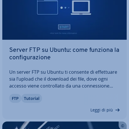
Server FTP su Ubuntu: come funziona la
con­fi­gu­ra­zio­ne
Un server FTP su Ubuntu ti consente di ef­fet­tua­re
sia l’upload che il download dei file, dove ogni
accesso viene con­trol­la­to da una con­nes­sio­ne
separata. In questo tutorial per il server FTP su
FTP
Tutorial
Ubuntu ti spie­ghia­mo passo dopo passo come in­
stal­la­re, con­fi­gu­ra­re e far fun­zio­na­re un…
Leggi di più