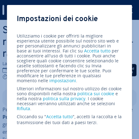
Digital Guide
Impostazioni dei cookie
Vai al contenuto prin­ci­pa­le
Server SFTP su Windows:
Utilizziamo i cookie per offrirti la migliore
requisiti di sistema e con­fi­gu­
esperienza utente possibile sul nostro sito web e
per personalizzare gli annunci pubblicitari in
base ai tuoi interessi. Fai clic su
Accetta tutto
per
ra­zio­ne
acconsentire all'uso di tutti i cookie. Puoi anche
scegliere quali cookie consentire selezionando le
La redazione di IONOS
caselle sottostanti e facendo clic su Invia
Condividi via Facebook
Condividi via Twitter
Condividi via Li
12 ott 2023
preferenze per confermare le tue scelte. Puoi
modificare le tue preferenze in qualsiasi
4 mins
momento nelle
impostazioni
.
Ulteriori informazioni sul nostro utilizzo dei cookie
sono disponibili nella nostra
politica sui cookie
e
Indice
nella nostra
politica sulla privacy
. I cookie
necessari verranno utilizzati anche se selezioni
Rifiuta
.
Per in­stal­la­re un server SFTP su Windows puoi uti­liz­za­re
Po­wer­Shell
Cliccando su "
e strumenti di terze parti con in­ter­fac­cia
Accetta tutto
", accetti la raccolta e la
trasmissione dei tuoi dati a paesi terzi.
grafica utente. In questo articolo ti de­scri­via­mo
entrambe le procedure e i requisiti da sod­di­sfa­re per