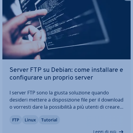
Server FTP su Debian: come in­stal­la­re e
con­fi­gu­ra­re un proprio server
I server FTP sono la giusta soluzione quando
desideri mettere a di­spo­si­zio­ne file per il download
o vorresti dare la pos­si­bi­li­tà a più utenti di creare e
aprire dati su una piat­ta­for­ma. Anche nella
FTP
Linux
Tutorial
gestione dei siti web gioca un ruolo im­por­tan­te la
tecnica del modello…
Leggi di più