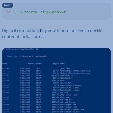
bash
cd
"C: \Program Files\OpenSSH"
Digita il comando
per ottenere un elenco dei file
dir
contenuti nella cartella.