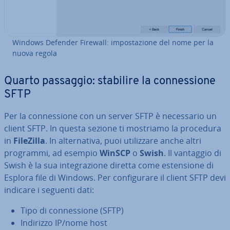
Windows Defender Firewall: im­po­sta­zio­ne del nome per la
nuova regola
Quarto passaggio: stabilire la con­nes­sio­ne
SFTP
Per la con­nes­sio­ne con un server SFTP è ne­ces­sa­rio un
client SFTP. In questa sezione ti mostriamo la procedura
in
FileZilla
. In al­ter­na­ti­va, puoi uti­liz­za­re anche altri
programmi, ad esempio
WinSCP
o
Swish
. Il vantaggio di
Swish è la sua in­te­gra­zio­ne diretta come esten­sio­ne di
Esplora file di Windows. Per con­fi­gu­ra­re il client SFTP devi
indicare i seguenti dati:
Tipo di con­nes­sio­ne (SFTP)
Indirizzo IP/nome host