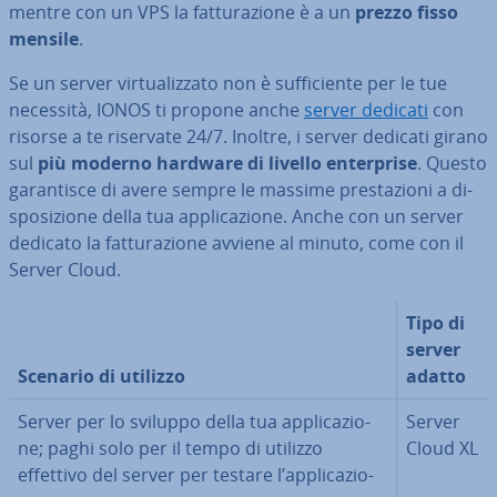
mentre con un VPS la fat­tu­ra­zio­ne è a un
prezzo fisso
mensile
.
Se un server vir­tua­liz­za­to non è suf­fi­cien­te per le tue
necessità, IONOS ti propone anche
server dedicati
con
risorse a te riservate 24/7. Inoltre, i server dedicati girano
sul
più moderno hardware di livello en­ter­pri­se
. Questo
ga­ran­ti­sce di avere sempre le massime pre­sta­zio­ni a di­
spo­si­zio­ne della tua ap­pli­ca­zio­ne. Anche con un server
dedicato la fat­tu­ra­zio­ne avviene al minuto, come con il
Server Cloud.
Tipo di
server
Scenario di utilizzo
adatto
Server per lo sviluppo della tua ap­pli­ca­zio­
Server
ne; paghi solo per il tempo di utilizzo
Cloud XL
effettivo del server per testare l’ap­pli­ca­zio­