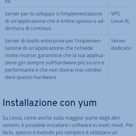
ne
Server per lo sviluppo o l’im­ple­men­ta­zio­ne
VPS
di un’ap­pli­ca­zio­ne che è online spesso o ad­
Linux XL
di­rit­tu­ra di continuo
Server di livello en­ter­pri­se per l’im­ple­men­
Server
ta­zio­ne di un’ap­pli­ca­zio­ne che richiede
dedicato
molte risorse; ga­ran­ti­sce che la tua ap­pli­ca­
zio­ne giri sempre sull’hardware più sicuro e
per­for­man­te e che non dovrai mai con­di­vi­
de­re questo hardware
In­stal­la­zio­ne con yum
Su Linux, come anche sulla maggior parte degli altri
sistemi, è possibile in­stal­la­re i software in molti modi. Per
farlo, spesso il metodo più semplice è uti­liz­za­re un