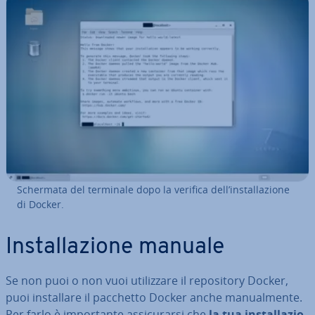
Schermata del terminale dopo la verifica dell’in­stal­la­zio­ne
di Docker.
In­stal­la­zio­ne manuale
Se non puoi o non vuoi uti­liz­za­re il re­po­si­to­ry Docker,
puoi in­stal­la­re il pacchetto Docker anche ma­nual­men­te.
Per farlo è im­por­tan­te as­si­cu­rar­si che
la tua in­stal­la­zio­