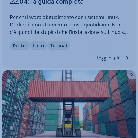
22.04: la guida completa
Per chi lavora abi­tual­men­te con i sistemi Linux,
Docker è uno strumento di uso quo­ti­dia­no. Non
c’è quindi da stupirsi che l’in­stal­la­zio­ne su Linux sia
una questione di appena pochi minuti. In questo
Docker
Linux
Tutorial
articolo vedremo come in­stal­la­re Docker su
Ubuntu 22.04 e quali criteri…
Leggi di più