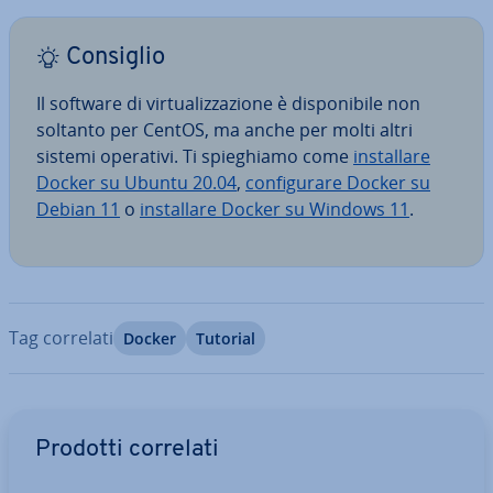
Consiglio
Il software di vir­tua­liz­za­zio­ne è di­spo­ni­bi­le non
soltanto per CentOS, ma anche per molti altri
sistemi operativi. Ti spie­ghia­mo come
in­stal­la­re
Docker su Ubuntu 20.04
,
con­fi­gu­ra­re Docker su
Debian 11
o
in­stal­la­re Docker su Windows 11
.
Tag correlati
Docker
Tutorial
Vai al menu prin­ci­pa­le
Prodotti correlati