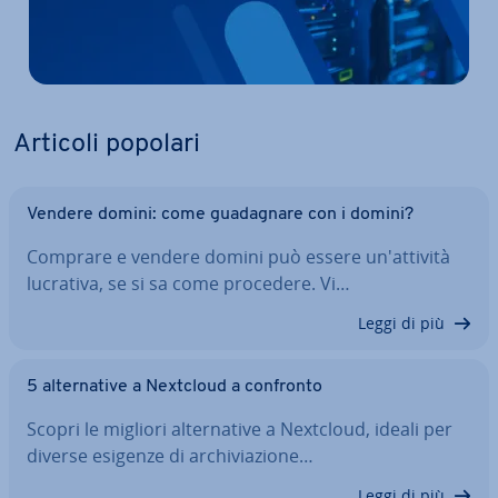
Articoli popolari
Vendere domini: come gua­da­gna­re con i domini?
Comprare e vendere domini può essere un'at­ti­vi­tà
lucrativa, se si sa come procedere. Vi…
Leggi di più
5 al­ter­na­ti­ve a Nextcloud a confronto
Scopri le migliori al­ter­na­ti­ve a Nextcloud, ideali per
diverse esigenze di ar­chi­via­zio­ne…
Leggi di più