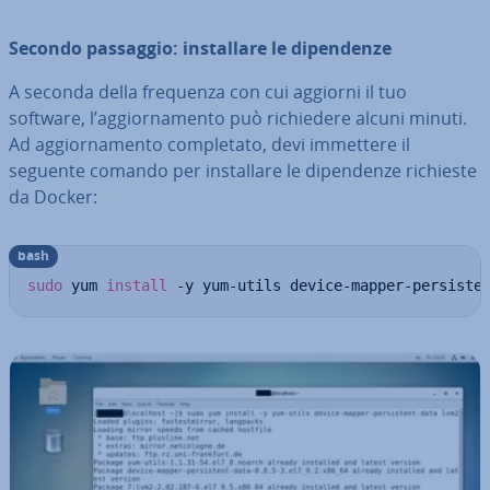
Secondo passaggio: in­stal­la­re le di­pen­den­ze
A seconda della frequenza con cui aggiorni il tuo
software, l’ag­gior­na­men­to può ri­chie­de­re alcuni minuti.
Ad ag­gior­na­men­to com­ple­ta­to, devi immettere il
seguente comando per in­stal­la­re le di­pen­den­ze richieste
da Docker:
bash
sudo
 yum 
install
 -y yum-utils device-mapper-persiste