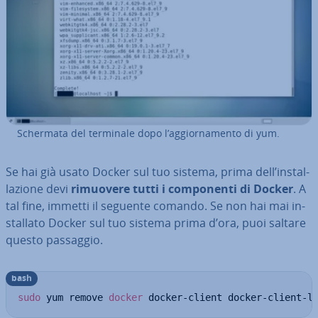
Schermata del terminale dopo l’ag­gior­na­men­to di yum.
Se hai già usato Docker sul tuo sistema, prima dell’in­stal­
la­zio­ne devi
rimuovere tutti i com­po­nen­ti di Docker
. A
tal fine, immetti il seguente comando. Se non hai mai in­
stal­la­to Docker sul tuo sistema prima d’ora, puoi saltare
questo passaggio.
bash
sudo
 yum remove 
docker
 docker-client docker-client-l