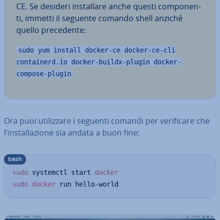
CE. Se desideri in­stal­la­re anche questi com­po­nen­
ti, immetti il seguente comando shell anziché
quello pre­ce­den­te:
sudo yum install docker-ce docker-ce-cli
containerd.io docker-buildx-plugin docker-
compose-plugin
Ora puoi uti­liz­za­re i seguenti comandi per ve­ri­fi­ca­re che
l’in­stal­la­zio­ne sia andata a buon fine:
bash
sudo
 systemctl start 
docker
sudo
docker
 run hello-world