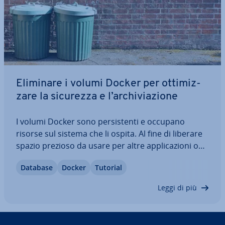
Eliminare i volumi Docker per ot­ti­miz­
za­re la sicurezza e l’ar­chi­via­zio­ne
I volumi Docker sono per­si­sten­ti e occupano
risorse sul sistema che li ospita. Al fine di liberare
spazio prezioso da usare per altre ap­pli­ca­zio­ni o
dati, dovresti eliminare i volumi Docker che non
Database
Docker
Tutorial
utilizzi. Nella nostra guida esa­mi­nia­mo gli aspetti
tecnici e le migliori…
Leggi di più