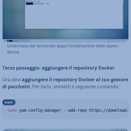
Schermata del terminale dopo l’in­stal­la­zio­ne delle di­pen­
den­ze.
Terzo passaggio: ag­giun­ge­re il re­po­si­to­ry Docker
Ora devi
ag­giun­ge­re il re­po­si­to­ry Docker al tuo gestore
di pacchetti
. Per farlo, immetti il seguente comando:
bash
sudo
 yum-config-manager --add-repo https://download.