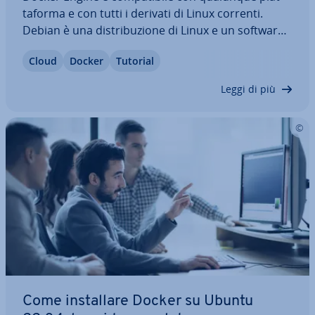
ta­for­ma e con tutti i derivati di Linux correnti.
Debian è una di­stri­bu­zio­ne di Linux e un software
open source stabile, adatto alla vi­sua­liz­za­zio­ne dei
Cloud
Docker
Tutorial
container. Scoprite come in­stal­la­re Docker su
Debian 11 e a cosa prestare…
Leggi di più
Come in­stal­la­re Docker su Ubuntu