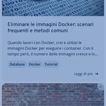
Eliminare le immagini Docker: scenari
frequenti e metodi comuni
Quando lavori con Docker, crei e utilizzi le
immagini Docker per eseguire i container. Con il
tempo però, il numero delle immagini cresce e lo
spazio di ar­chi­via­zio­ne di­mi­nui­sce, com­pro­met­ten­
Database
Docker
Tutorial
do l’ef­fi­cien­za della tua in­fra­strut­tu­ra Docker. In
questo articolo, scopri quando e come…
Leggi di più