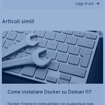
Leggi di più
Articoli simili
Come in­stal­la­re Docker su Debian 11?
Docker Engine è com­pa­ti­bi­le con qualunque piat­