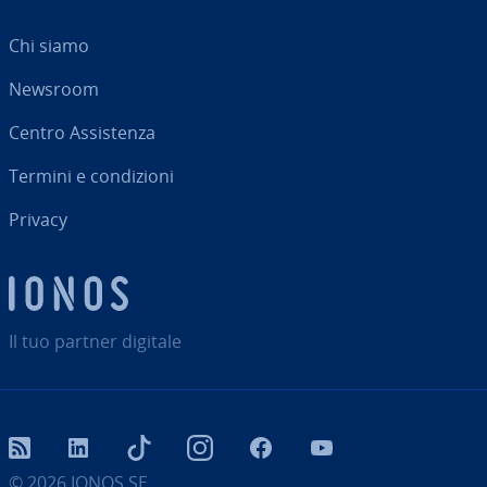
Chi siamo
Newsroom
Centro As­si­sten­za
Termini e con­di­zio­ni
Privacy
Il tuo partner digitale
RSS
LinkedIn
tiktok
Instagram
Facebook
YouTube
© 2026
IONOS SE