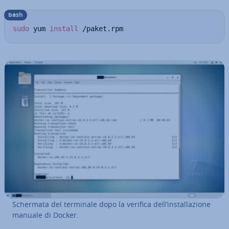
bash
sudo
 yum 
install
 /paket.rpm
Schermata del terminale dopo la verifica dell’in­stal­la­zio­ne
manuale di Docker.