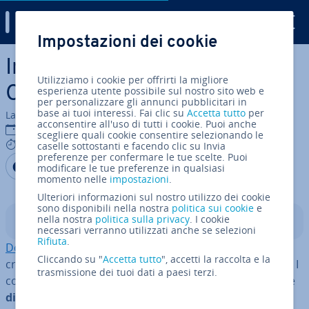
Digital Guide
Impostazioni dei cookie
Vai al contenuto prin­ci­pa­le
In­stal­la­zio­ne di Docker su
Utilizziamo i cookie per offrirti la migliore
CentOS 7: una guida
esperienza utente possibile sul nostro sito web e
per personalizzare gli annunci pubblicitari in
base ai tuoi interessi. Fai clic su
Accetta tutto
per
La redazione di IONOS
acconsentire all'uso di tutti i cookie. Puoi anche
28 nov 2023
scegliere quali cookie consentire selezionando le
6 mins
caselle sottostanti e facendo clic su Invia
preferenze per confermare le tue scelte. Puoi
Condividi via Facebook
Condividi via Twitter
Condividi via LinkedIN
Aggiungi come fonte
modificare le tue preferenze in qualsiasi
preferita su Google
momento nelle
impostazioni
.
Ulteriori informazioni sul nostro utilizzo dei cookie
sono disponibili nella nostra
politica sui cookie
e
nella nostra
politica sulla privacy
. I cookie
Indice
necessari verranno utilizzati anche se selezioni
Rifiuta
.
Docker
è una piat­ta­for­ma open source che permette di
Cliccando su "
Accetta tutto
", accetti la raccolta e la
creare ed eseguire ap­pli­ca­zio­ni in co­sid­det­ti
container
. I
trasmissione dei tuoi dati a paesi terzi.
container sono ambienti isolati che con­ten­go­no tutte le
di­pen­den­ze
ne­ces­sa­rie di un’ap­pli­ca­zio­ne. Poiché i