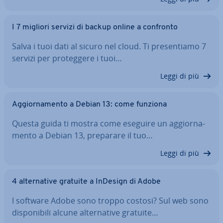
I 7 migliori servizi di backup online a confronto
Salva i tuoi dati al sicuro nel cloud. Ti pre­sen­tia­mo 7
servizi per pro­teg­ge­re i tuoi…
Leggi di più
Ag­gior­na­men­to a Debian 13: come funziona
Questa guida ti mostra come eseguire un ag­gior­na­
men­to a Debian 13, preparare il tuo…
Leggi di più
4 al­ter­na­ti­ve gratuite a InDesign di Adobe
I software Adobe sono troppo costosi? Sul web sono
di­spo­ni­bi­li alcune al­ter­na­ti­ve gratuite…