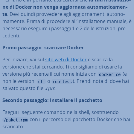
ne di Docker non venga ag­gior­na­ta au­to­ma­ti­ca­men­
te
. Devi quindi prov­ve­de­re agli ag­gior­na­men­ti au­to­no­
ma­men­te. Prima di procedere all’in­stal­la­zio­ne manuale, è
ne­ces­sa­rio eseguire i passaggi 1 e 2 delle istru­zio­ni pre­
ce­den­ti.
Primo passaggio: scaricare Docker
Per iniziare, vai sul
sito web di Docker
e scarica la
versione che stai cercando. Ti con­si­glia­mo di usare la
versione più recente il cui nome inizia con
(e
docker-ce
non le versioni
o
). Prendi nota di dove hai
cli
rootless
salvato questo file
.rpm
.
Secondo passaggio: in­stal­la­re il pacchetto
Esegui il seguente comando nella shell, so­sti­tuen­do
con il percorso del pacchetto Docker che hai
/paket.rpm
scaricato.