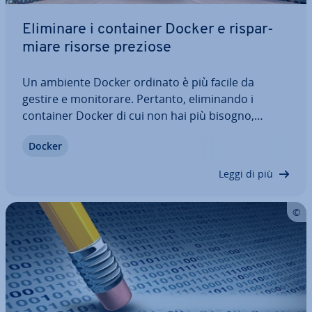
Eliminare i container Docker e ri­spar­
mia­re risorse preziose
Un ambiente Docker ordinato è più facile da
gestire e mo­ni­to­ra­re. Pertanto, eli­mi­nan­do i
container Docker di cui non hai più bisogno,
mantieni una visione d’insieme della tua in­fra­strut­
Docker
tu­ra di container. Segui la nostra guida, in cui ti
pre­sen­tia­mo esempi di codice per aiutarti a…
Leggi di più