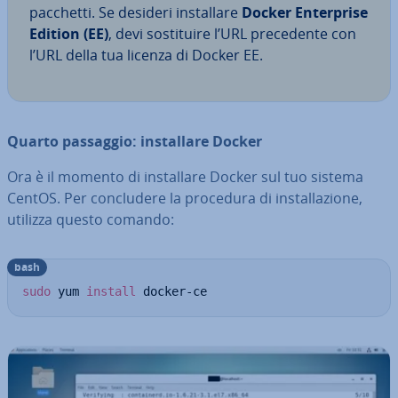
pacchetti. Se desideri in­stal­la­re
Docker En­ter­pri­se
Edition (EE)
, devi so­sti­tui­re l’URL pre­ce­den­te con
l’URL della tua licenza di Docker EE.
Quarto passaggio: in­stal­la­re Docker
Ora è il momento di in­stal­la­re Docker sul tuo sistema
CentOS. Per con­clu­de­re la procedura di in­stal­la­zio­ne,
utilizza questo comando:
bash
sudo
 yum 
install
 docker-ce