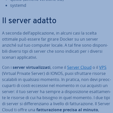
systemd
Il server adatto
A seconda dell’ap­pli­ca­zio­ne, in alcuni casi la scelta
ottimale può essere far girare Docker su un server
anziché sul tuo computer locale. A tal fine sono di­spo­ni­
bi­li diversi tipi di server che sono indicati per i diversi
scenari ap­pli­ca­ti­vi.
Con i
server vir­tua­liz­za­ti
, come il
Server Cloud
o il
VPS
(Virtual Private Server) di IONOS, puoi sfruttare risorse
scalabili in qualsiasi momento. In pratica, non devi pre­oc­
cu­par­ti di costi eccessivi nel momento in cui acquisti un
server: il tuo server ha sempre a di­spo­si­zio­ne esat­ta­men­
te le risorse di cui ha bisogno in quel momento. I due tipi
di server si dif­fe­ren­zia­no a livello di fat­tu­ra­zio­ne. Il Server
Cloud ti offre una
fat­tu­ra­zio­ne precisa al minuto
,