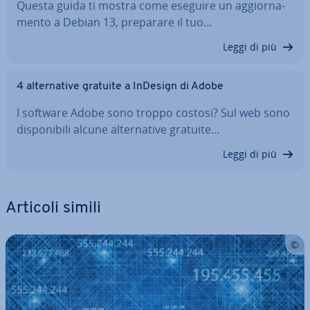
Questa guida ti mostra come eseguire un ag­gior­na­
men­to a Debian 13, preparare il tuo…
Leggi di più
4 al­ter­na­ti­ve gratuite a InDesign di Adobe
I software Adobe sono troppo costosi? Sul web sono
di­spo­ni­bi­li alcune al­ter­na­ti­ve gratuite…
Leggi di più
Articoli simili