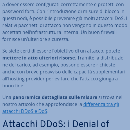
a dover essere con­fi­gu­ra­ti cor­ret­ta­men­te e protetti con
password forti. Con l’in­tro­du­zio­ne di misure di blocco in
questi nodi, è possibile prevenire già molti attacchi DoS. I
relativi pacchetti di attacco non vengono in questo modo
accettati nell’in­fra­strut­tu­ra interna. Un buon firewall
fornisce un’ulteriore sicurezza.
Se siete certi di essere l’obiettivo di un attacco, potete
mettere in atto ulteriori risorse
. Tramite la di­stri­bu­zio­
ne del carico, ad esempio, possono essere richieste
anche con breve preavviso delle capacità sup­ple­men­ta­ri
all’hosting provider per evitare che l’attacco giunga a
buon fine.
Una
pa­no­ra­mi­ca det­ta­glia­ta sulle misure
si trova nel
nostro articolo che ap­pro­fon­di­sce la
dif­fe­ren­za tra gli
attacchi DDoS e DoS
.
Attacchi DDoS: i Denial of