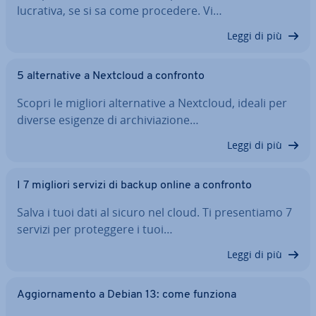
lucrativa, se si sa come procedere. Vi…
Leggi di più
5 al­ter­na­ti­ve a Nextcloud a confronto
Scopri le migliori al­ter­na­ti­ve a Nextcloud, ideali per
diverse esigenze di ar­chi­via­zio­ne…
Leggi di più
I 7 migliori servizi di backup online a confronto
Salva i tuoi dati al sicuro nel cloud. Ti pre­sen­tia­mo 7
servizi per pro­teg­ge­re i tuoi…
Leggi di più
Ag­gior­na­men­to a Debian 13: come funziona