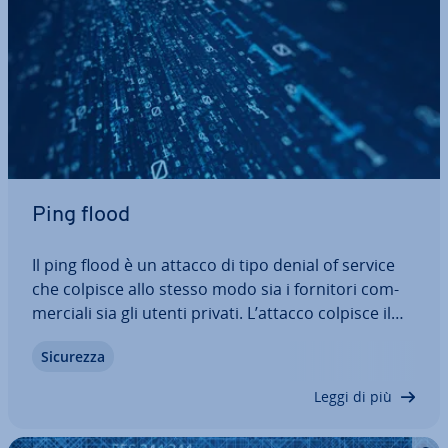
Ping flood
Il ping flood è un attacco di tipo denial of service
che colpisce allo stesso modo sia i fornitori com­
mer­cia­li sia gli utenti privati. L’attacco colpisce il
pro­to­col­lo ICMP e il comando ping. Per provocare
Sicurezza
flood par­ti­co­lar­men­te potenti, gli hacker ricorrono
spesso all’uso di…
Leggi di più