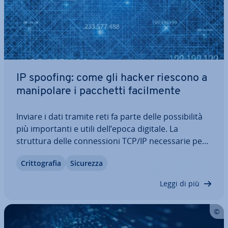
IP spoofing: come gli hacker riescono a
ma­ni­po­la­re i pacchetti fa­cil­men­te
Inviare i dati tramite reti fa parte delle pos­si­bi­li­tà
più im­por­tan­ti e utili dell’epoca digitale. La
struttura delle con­nes­sio­ni TCP/IP ne­ces­sa­rie per
questa azione rende però troppo facile ai cyber
Crit­to­gra­fia
Sicurezza
criminali l’in­ter­cet­ta­zio­ne dei pacchetti e permette
loro di vederne il…
Leggi di più