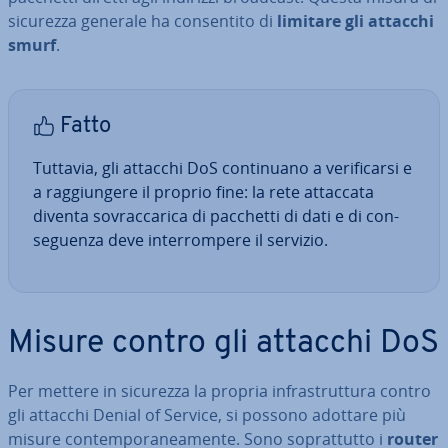
sicurezza generale ha con­sen­ti­to di
limitare gli attacchi
smurf
.
Fatto
Tuttavia, gli attacchi DoS con­ti­nua­no a ve­ri­fi­car­si e
a rag­giun­ge­re il proprio fine: la rete attaccata
diventa so­vrac­ca­ri­ca di pacchetti di dati e di con­
se­guen­za deve in­ter­rom­pe­re il servizio.
Misure contro gli attacchi DoS
Per mettere in sicurezza la propria in­fra­strut­tu­ra contro
gli attacchi Denial of Service, si possono adottare più
misure con­tem­po­ra­nea­men­te. Sono so­prat­tut­to i
router