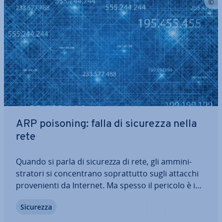
ARP poisoning: falla di sicurezza nella
rete
Quando si parla di sicurezza di rete, gli am­mi­ni­
stra­to­ri si con­cen­tra­no so­prat­tut­to sugli attacchi
pro­ve­nien­ti da Internet. Ma spesso il pericolo è in
agguato anche nella rete interna. Se la LAN si
Sicurezza
dimostra come un punto debole nell’ambito della
sicurezza in­for­ma­ti­ca, gli hacker…