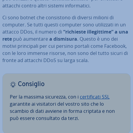
attacchi contro altri sistemi in­for­ma­ti­ci.
Ci sono botnet che con­si­sto­no di diversi milioni di
computer. Se tutti questi computer sono uti­liz­za­ti in un
attacco DDos, il numero di
“richieste il­le­git­ti­me” a una
rete
può aumentare
a dismisura
. Questo è uno dei
motivi prin­ci­pa­li per cui persino portali come Facebook,
con le loro immense risorse, non sono del tutto sicuri di
fronte ad attacchi DDoS su larga scala.
Consiglio
Per la massima sicurezza, con i
cer­ti­fi­ca­ti SSL
garantite ai vi­si­ta­to­ri del vostro sito che lo
scambio di dati avviene in forma criptata e non
può essere con­sul­ta­to da terzi.