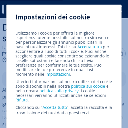
Digital Guide
Impostazioni dei cookie
Vai al contenuto prin­ci­pa­le
Denial of Service: cosa
Utilizziamo i cookie per offrirti la migliore
succede in un attacco DoS?
esperienza utente possibile sul nostro sito web e
per personalizzare gli annunci pubblicitari in
base ai tuoi interessi. Fai clic su
Accetta tutto
per
La redazione di IONOS
acconsentire all'uso di tutti i cookie. Puoi anche
Condividi 
Condiv
C
23 set 2020
scegliere quali cookie consentire selezionando le
6 mins
caselle sottostanti e facendo clic su Invia
preferenze per confermare le tue scelte. Puoi
modificare le tue preferenze in qualsiasi
momento nelle
impostazioni
.
Indice
Ulteriori informazioni sul nostro utilizzo dei cookie
sono disponibili nella nostra
politica sui cookie
e
Al giorno d’oggi è estre­ma­men­te im­por­tan­te essere
nella nostra
politica sulla privacy
. I cookie
necessari verranno utilizzati anche se selezioni
preparati ai pericoli di Internet. In caso contrario, gli ag­
Rifiuta
.
gres­so­ri possono fa­cil­men­te penetrare, ma­ni­po­la­re o pa­
Cliccando su "
Accetta tutto
", accetti la raccolta e la
ra­liz­za­re i sistemi. Una classica forma di attacco è il
trasmissione dei tuoi dati a paesi terzi.
Denial of Service (DoS). Che cos’è esat­ta­men­te e come ci
si protegge?