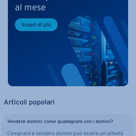
Articoli popolari
Vendere domini: come gua­da­gna­re con i domini?
Comprare e vendere domini può essere un'at­ti­vi­tà