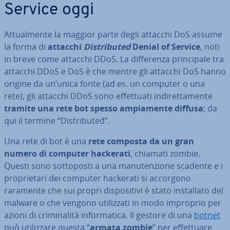
Service oggi
At­tual­men­te la maggior parte degli attacchi DoS assume
la forma di
attacchi
Di­stri­bu­ted
Denial of Service
, noti
in breve come attacchi DDoS. La dif­fe­ren­za prin­ci­pa­le tra
attacchi DDoS e DoS è che mentre gli attacchi DoS hanno
origine da un’unica fonte (ad es. un computer o una
rete), gli attacchi DDoS sono ef­fet­tua­ti in­di­ret­ta­men­te
tramite una rete bot spesso am­pia­men­te diffusa
; da
qui il termine “Di­stri­bu­ted”.
Una rete di bot è una
rete composta da un gran
numero di computer hackerati
, chiamati zombie.
Questi sono sot­to­po­sti a una ma­nu­ten­zio­ne scadente e i
pro­prie­ta­ri dei computer hackerati si accorgono
raramente che sui propri di­spo­si­ti­vi è stato in­stal­la­to del
malware o che vengono uti­liz­za­ti in modo improprio per
azioni di cri­mi­na­li­tà in­for­ma­ti­ca. Il gestore di una
botnet
può uti­liz­za­re questa “
armata zombie
” per ef­fet­tua­re