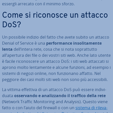
essergli arrecato con il minimo sforzo.
Come si riconosce un attacco
DoS?
Un possibile indizio del fatto che avete subito un attacco
Denial of Service è una
per­for­man­ce in­so­li­ta­men­te
lenta
dell’intera rete, cosa che si nota so­prat­tut­to
all’apertura dei file o dei vostri siti web. Anche lato utente
è facile ri­co­no­sce­re un attacco DoS: i siti web attaccati si
aprono molto len­ta­men­te e alcune funzioni, ad esempio i
sistemi di negozi online, non fun­zio­na­no affatto. Nel
peggiore dei casi molti siti web non sono più ac­ces­si­bi­li.
La vittima effettiva di un attacco DoS può essere in­di­vi­
dua­ta
os­ser­van­do e ana­liz­zan­do il traffico della rete
(Network Traffic Mo­ni­to­ring and Analysis). Questo viene
fatto o con l’aiuto del firewall o con un
sistema di ri­le­va­