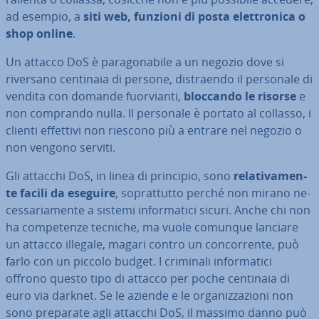
ad esempio, a
siti web, funzioni di posta elet­tro­ni­ca o
shop online
.
Un attacco DoS è pa­ra­go­na­bi­le a un negozio dove si
riversano centinaia di persone, di­straen­do il personale di
vendita con domande fuor­vian­ti,
bloccando le risorse
e
non comprando nulla. Il personale è portato al collasso, i
clienti effettivi non riescono più a entrare nel negozio o
non vengono serviti.
Gli attacchi DoS, in linea di principio, sono
re­la­ti­va­men­
te facili da eseguire
, so­prat­tut­to perché non mirano ne­
ces­sa­ria­men­te a sistemi in­for­ma­ti­ci sicuri. Anche chi non
ha com­pe­ten­ze tecniche, ma vuole comunque lanciare
un attacco illegale, magari contro un con­cor­ren­te, può
farlo con un piccolo budget. I criminali in­for­ma­ti­ci
offrono questo tipo di attacco per poche centinaia di
euro via darknet. Se le aziende e le or­ga­niz­za­zio­ni non
sono preparate agli attacchi DoS, il massimo danno può