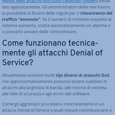
men­to degli attacchi (Intrusion Detection System)
in­stal­
la­to ap­po­si­ta­men­te. Gli am­mi­ni­stra­to­ri della rete hanno
la pos­si­bi­li­tà di fissare delle regole per il
ri­le­va­men­to del
traffico “anomalo”
. Se il numero di richieste sospette al
sistema aumenta, scatta au­to­ma­ti­ca­men­te un allarme e
si possono avviare delle con­tro­mi­su­re.
Come fun­zio­na­no tec­ni­ca­
men­te gli attacchi Denial of
Service?
At­tual­men­te esistono molti
tipi diversi di attacchi DoS
che ap­pros­si­ma­ti­va­men­te possono essere suddivisi in
attacchi alla larghezza di banda, alle risorse di sistema,
alle falle di sicurezza e agli errori del software.
Come gli ag­gres­so­ri procedano con­cre­ta­men­te in un
attacco Denial of Service e quali misure con­tri­bui­sca­no a