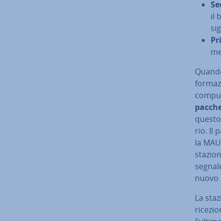
Se
il 
si
Pr
men
Quando 
for­ma­
compute
pacche
questo 
rio. Il
la MAU,
stazione
segnale
nuovo s
La staz
ricezio