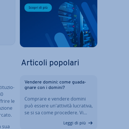
Articoli popolari
Vendere domini: come gua­da­
­tu­zio­
gna­re con i domini?
80
Comprare e vendere domini
rire le
può essere un'at­ti­vi­tà lucrativa,
zio­ne
se si sa come procedere. Vi…
rcato.
Leggi di più
la sua