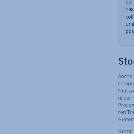
dell
1985
col
una 
pos
Sto
Anche p
comput
l’utili
ni per 
Procom
reti To
e intor
Grazie 