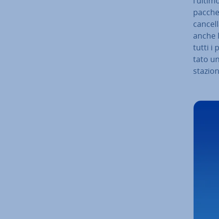
l’ultim
pacchet
cancell
anche la
tutti i 
ta­to u
stazion