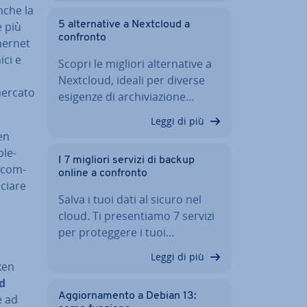
nche la
e più
5 al­ter­na­ti­ve a Nextcloud a
confronto
thernet
ici e
Scopri le migliori al­ter­na­ti­ve a
Nextcloud, ideali per diverse
mercato
esigenze di ar­chi­via­zio­ne…
Leggi di più
en
ple­
I 7 migliori servizi di backup
u com­
online a confronto
nciare
Salva i tuoi dati al sicuro nel
cloud. Ti pre­sen­tia­mo 7 servizi
per pro­teg­ge­re i tuoi…
Leggi di più
ken
d
Ag­gior­na­men­to a Debian 13:
e ad