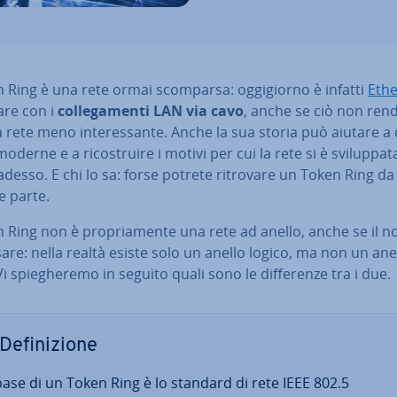
n Ring è una rete ormai scomparsa: og­gi­gior­no è infatti
Ethe
re con i
col­le­ga­men­ti LAN via cavo
, anche se ciò non rend
 rete meno in­te­res­san­te. Anche la sua storia può aiutare a
moderne e a ri­co­strui­re i motivi per cui la rete si è svi­lup­pa­t
desso. E chi lo sa: forse potrete ritrovare un Token Ring da
e parte.
n Ring non è pro­pria­men­te una rete ad anello, anche se il 
are: nella realtà esiste solo un anello logico, ma non un ane
Vi spie­ghe­re­mo in seguito quali sono le dif­fe­ren­ze tra i due.
De­fi­ni­zio­ne
base di un Token Ring è lo standard di rete IEEE 802.5