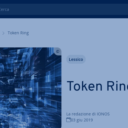
ca
Token Ring
Lessico
Token Rin
La redazione di IONOS
03 giu 2019