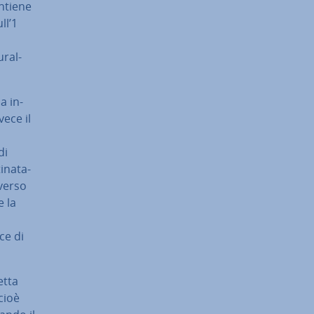
ontiene
ll’1
u­ral­
a in­
vece il
di
­na­ta­
ver­so
e la
ce di
etta
 cioè