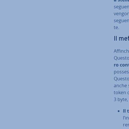
seguen
vengon
seguend
te.
Il me
Affinch
Questo 
ro con­
possess
Questo 
anche s
token 
3 byte
Il
l’i
ren