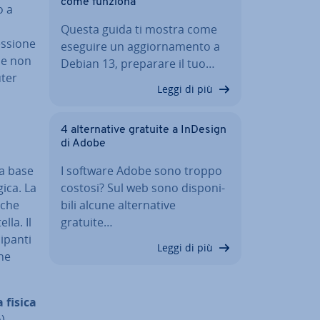
come funziona
o a
n
Questa guida ti mostra come
­sio­ne
eseguire un ag­gior­na­men­to a
e e non
Debian 13, preparare il tuo…
uter
Leggi di più
4 al­ter­na­ti­ve gratuite a InDesign
di Adobe
la base
I software Adobe sono troppo
gica. La
costosi? Sul web sono di­spo­ni­
che
bi­li alcune al­ter­na­ti­ve
lla. Il
gratuite…
­pan­ti
Leggi di più
­ne
 fisica
o)