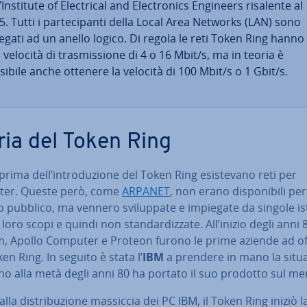
’Institute of Elec­tri­cal and Elec­tro­nics Engineers risalente al
. Tutti i par­te­ci­pan­ti della Local Area Networks (LAN) sono
legati ad un anello logico. Di regola le reti Token Ring hanno
velocità di tra­smis­sio­ne di 4 o 16 Mbit/s, ma in teoria è
sibile anche ottenere la velocità di 100 Mbit/s o 1 Gbit/s.
ria del Token Ring
rima dell’in­tro­du­zio­ne del Token Ring esi­ste­va­no reti per
er. Queste però, come
ARPANET
, non erano di­spo­ni­bi­li per
zzo pubblico, ma vennero svi­lup­pa­te e impiegate da singole isti
i loro scopi e quindi non stan­dar­diz­za­te. All’inizio degli anni 
, Apollo Computer e Proteon furono le prime aziende ad off
ken Ring. In seguito è stata l’
IBM
a prendere in mano la si­tua­
no alla metà degli anni 80 ha portato il suo prodotto sul me
alla di­stri­bu­zio­ne massiccia dei PC IBM, il Token Ring iniziò 