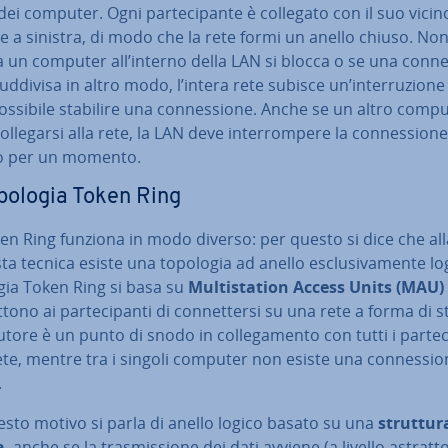
dei computer. Ogni par­te­ci­pan­te è collegato con il suo vicin
e a sinistra, di modo che la rete formi un anello chiuso. No
un computer all’interno della LAN si blocca o se una con­nes
uddivisa in altro modo, l’intera rete subisce un’in­ter­ru­zio­n
ossibile stabilire una con­nes­sio­ne. Anche se un altro comp
l­le­gar­si alla rete, la LAN deve in­ter­rom­pe­re la con­nes­sio­ne
 per un momento.
pologia Token Ring
en Ring funziona in modo diverso: per questo si dice che al
ta tecnica esiste una topologia ad anello esclu­si­va­men­te lo
gia Token Ring si basa su
Mul­ti­sta­tion Access Units (MAU)
to­no ai par­te­ci­pan­ti di con­net­ter­si su una rete a forma di ste
bu­to­re è un punto di snodo in col­le­ga­men­to con tutti i par­te­ci
ete, mentre tra i singoli computer non esiste una con­nes­sio
.
sto motivo si parla di anello logico basato su una
struttura
a
, anche se la tra­smis­sio­ne dei dati avviene (a livello astratt