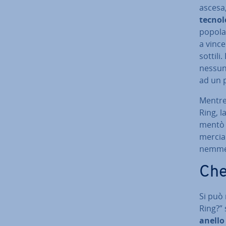
ascesa,
tec­no­
po­po­l
a vince
sottili
nessun
ad un p
Mentre 
Ring, la
men­tò
mer­cia
nemmen
Che
Si può 
Ring?” 
anello