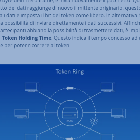
o byte dell’intero frame, e invia nuo­va­men­te il pacchetto. Q
to dei dati raggiunge di nuovo il mittente ori­gi­na­rio, quest
a i dati e imposta il bit del token come libero. In al­ter­na­ti­va
 pos­si­bi­li­tà di inviare di­ret­ta­men­te i dati suc­ces­si­vi. Affin
par­te­ci­pan­ti abbiano la pos­si­bi­li­tà di tra­smet­te­re dati, è im­
n
Token Holding Time
. Questo indica il tempo concesso ad
e per poter ricorrere al token.