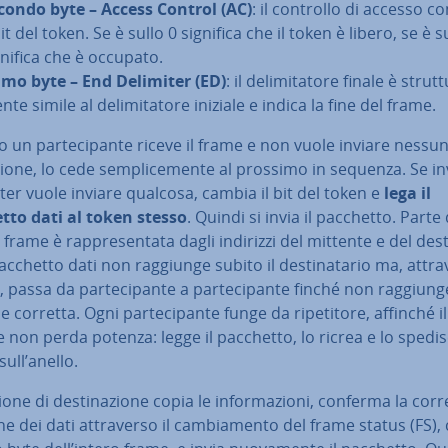
condo byte – Access Control (AC)
: il controllo di accesso c
bit del token. Se è sullo 0 significa che il token è libero, se è su
gnifica che è occupato.
imo byte – End Delimiter (ED)
: il de­li­mi­ta­to­re finale è strut­t
­te simile al de­li­mi­ta­to­re iniziale e indica la fine del frame.
un par­te­ci­pan­te riceve il frame e non vuole inviare nessun
zio­ne, lo cede sem­pli­ce­men­te al prossimo in sequenza. Se in
r vuole inviare qualcosa, cambia il bit del token e
lega il
tto dati al token stesso
. Quindi si invia il pacchetto. Parte 
frame è rap­pre­sen­ta­ta dagli indirizzi del mittente e del de­sti
 pacchetto dati non raggiunge subito il de­sti­na­ta­rio ma, at­tra­
 passa da par­te­ci­pan­te a par­te­ci­pan­te finché non raggiung
 corretta. Ogni par­te­ci­pan­te funge da ri­pe­ti­to­re, affinché il
 non perda potenza: legge il pacchetto, lo ricrea e lo spedis
ull’anello.
ione di de­sti­na­zio­ne copia le in­for­ma­zio­ni, conferma la corr
ne dei dati at­tra­ver­so il cam­bia­men­to del frame status (FS),