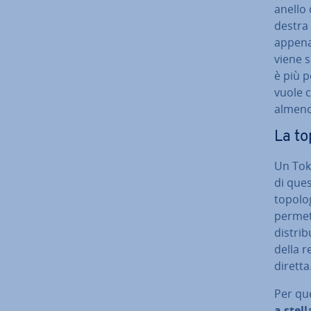
anello 
destra 
appena 
viene s
è più p
vuole co
almeno
La to
Un Tok
di ques
topolo
per­met­
di­stri­
della r
diretta
Per que
a stell