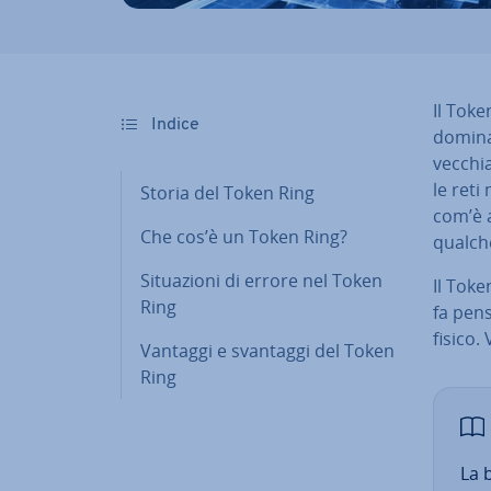
Il Toke
Indice
domina
vecchia
le reti 
Storia del Token Ring
com’è a
Che cos’è un Token Ring?
qualch
Si­tua­zio­ni di errore nel Token
Il Toke
Ring
fa pens
fisico. 
Vantaggi e svantaggi del Token
Ring
La 