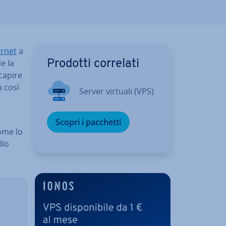
rnet
a
e la
Prodotti correlati
 capire
a così
Server virtuali (VPS)
Scopri i pacchetti
nome lo
llo