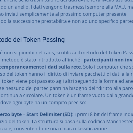
do un anello. I dati vengono trasmessi sempre alla MAU, ma
o inviati sem­pli­ce­men­te al prossimo computer presente
o la suc­ces­sio­ne pre­sta­bi­li­ta e non ad uno specifico par­te­
todo del Token Passing
é non si piombi nel caos, si utilizza il metodo del Token Pass
metodo è stato in­tro­dot­to affinché i
par­te­ci­pan­ti non in­v
tem­po­ra­nea­men­te i dati sulla rete
. Solo i computer che s
o del token hanno il diritto di inviare pacchetti di dati alla r
token viene poi passato agli altri seguendo la forma ad ane
e nessuno dei par­te­ci­pan­ti ha bisogno del “diritto alla parol
continua a circolare. Un token è un frame vuoto dalla grand
, dove ogni byte ha un compito preciso:
 terzo byte – Start Delimiter (SD)
: i primi 8 bit del frame ind
nizio del token. La struttura si basa sulla codifica Man­che­ster 
­zia­le, con­sen­ten­do­ne una chiara clas­si­fi­ca­zio­ne.