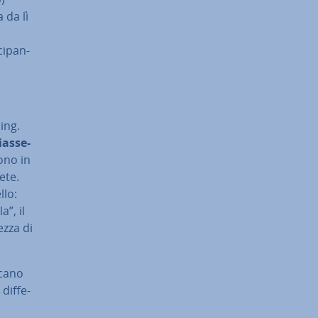
 da lì
ci­pan­
ing.
ias­se­
ono in
ete.
llo:
a”, il
ezza di
icano
dif­fe­