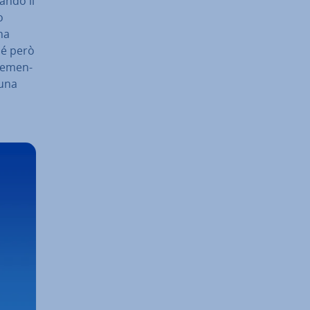
uando il
o
 ha
ché però
ple­men­
 una