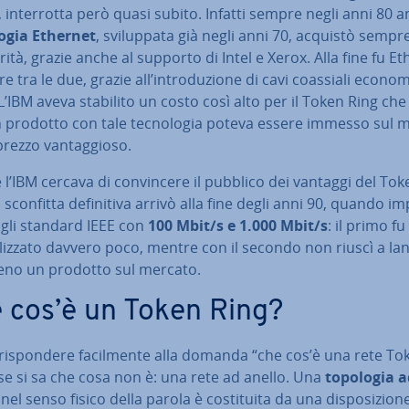
 in­ter­rot­ta però quasi subito. Infatti sempre negli anni 80 a
lo­gia Ethernet
, svi­lup­pa­ta già negli anni 70, acquistò sempr
a­ri­tà, grazie anche al supporto di Intel e Xerox. Alla fine fu E
re tra le due, grazie all’in­tro­du­zio­ne di cavi coassiali econom
. L’IBM aveva stabilito un costo così alto per il Token Ring che
 prodotto con tale tec­no­lo­gia poteva essere immesso sul 
rezzo van­tag­gio­so.
l’IBM cercava di con­vin­ce­re il pubblico dei vantaggi del Tok
 sconfitta de­fi­ni­ti­va arrivò alla fine degli anni 90, quando im­
 gli standard IEEE con
100 Mbit/s e 1.000 Mbit/s
: il primo f
­liz­za­to davvero poco, mentre con il secondo non riuscì a la
o un prodotto sul mercato.
 cos’è un Token Ring?
ri­spon­de­re fa­cil­men­te alla domanda “che cos’è una rete To
se si sa che cosa non è: una rete ad anello. Una
topologia a
nel senso fisico della parola è co­sti­tui­ta da una di­spo­si­zio­n