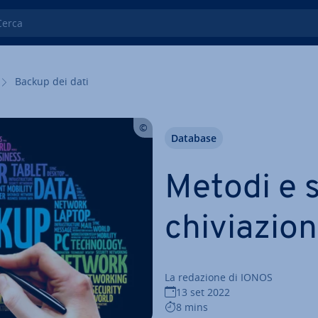
ca
Backup dei dati
Database
Metodi e s
chi­via­zio­
La redazione di IONOS
13 set 2022
8 mins