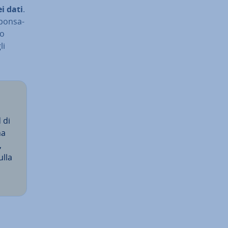
ei dati
.
pon­sa­
do
li
 di
na
,
ulla