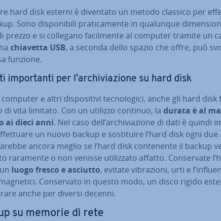
­za­re hard disk esterni è diventato un metodo classico per ef­fe
up. Sono di­spo­ni­bi­li pra­ti­ca­men­te in qualunque di­men­sio­
di prezzo e si collegano fa­cil­men­te al computer tramite un 
Una
chiavetta USB
, a seconda dello spazio che offre, può sv
sa funzione.
i im­por­tan­ti per l’ar­chi­via­zio­ne su hard disk
computer e altri di­spo­si­ti­vi tec­no­lo­gi­ci, anche gli hard dis
o di vita limitato. Con un utilizzo continuo, la
durata è al m
o ai dieci anni
. Nel caso dell’ar­chi­via­zio­ne di dati è quindi i
ef­fet­tua­re un nuovo backup e so­sti­tui­re l’hard disk ogni due
Sarebbe ancora meglio se l’hard disk con­te­nen­te il backup v
za­to raramente o non venisse uti­liz­za­to affatto. Con­ser­va­te l’
n un
luogo fresco e asciutto
, evitate vi­bra­zio­ni, urti e l’influe
agnetici. Con­ser­va­to in questo modo, un disco rigido est
rare anche per diversi decenni.
p su memorie di rete