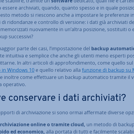
le stabilire, tramite un
software
dedicato, quali file e cartel
essere ar­chi­via­ti, quando, quanto spesso e in quale posizi
sto metodo si riescono anche a impostare le pre­fe­ren­ze i
 di ri­don­dan­ze e controllo di versione: i dati già ar­chi­via­ti 
e­mo­riz­za­ti nuo­va­men­te in un’altra posizione, so­sti­tui­ti o 
up suc­ces­si­vi?
aggior parte dei casi, l’im­po­sta­zio­ne del
backup au­to­ma­ti­
te intuitiva e semplice che anche gli utenti meno esperti p
it­tar­ne. In altri articoli di ap­pro­fon­di­men­to, come quello sul
 in Windows 10
e quello relativo alla
funzione di backup su
e inoltre come ef­fet­tua­re un backup au­to­ma­ti­co tramite il 
a operativo.
 con­ser­va­re i dati ar­chi­via­ti?
upporti di ar­chi­via­zio­ne si sono ormai affermate diverse opz
r­chi­via­zio­ne online o tramite cloud,
un metodo di backu
pido ed economico,
alla portata di tutti e fa­cil­men­te scalabi