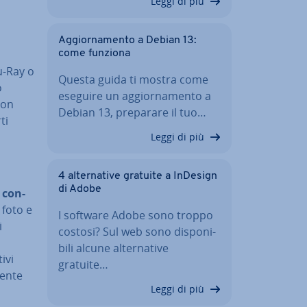
Leggi di più
Ag­gior­na­men­to a Debian 13:
come funziona
u-Ray o
Questa guida ti mostra come
o
eseguire un ag­gior­na­men­to a
con
Debian 13, preparare il tuo…
ti
Leggi di più
4 al­ter­na­ti­ve gratuite a InDesign
di Adobe
 con­
 foto e
I software Adobe sono troppo
i
costosi? Sul web sono di­spo­ni­
bi­li alcune al­ter­na­ti­ve
­vi
gratuite…
ien­te
Leggi di più