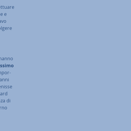
t­tua­re
ne e
cavo
olgere
k hanno
assimo
m­por­
 anni
enisse
hard
nza di
erno