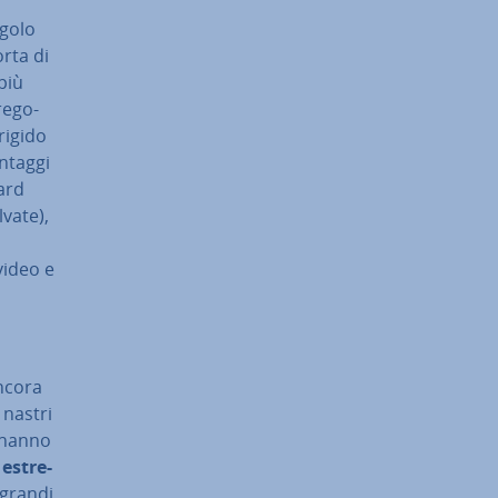
ngolo
orta di
più
re­go­
rigido
antaggi
hard
lvate),
S
video e
ncora
I nastri
, hanno
i
estre­
r grandi