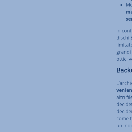
Me
ma
se
In conf
dischi
limitat
grandi s
ottici 
Backu
L’ar­ch
ve­nie
altri f
decide
decider
come tab
un indi