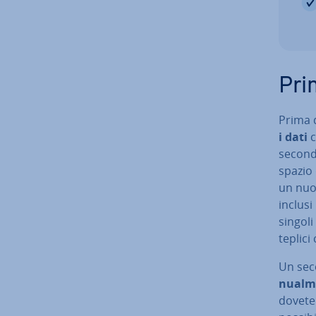
Prin
Prima d
i dati
c
seconda
spazio 
un nuo
inclusi
singoli
te­pli­c
Un seco
nual­me
dovete 