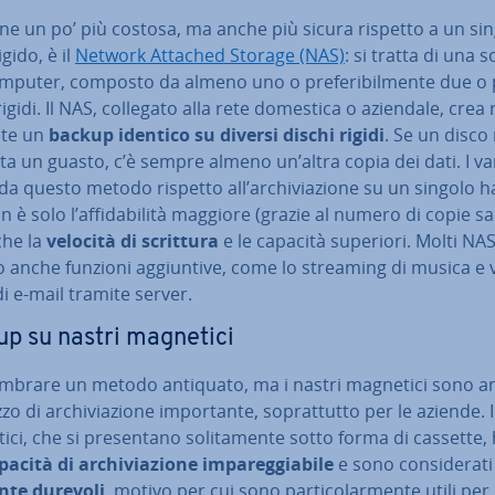
ne un po’ più costosa, ma anche più sicura rispetto a un si
igido, è il
Network Attached Storage (NAS)
: si tratta di una s
om­pu­ter, composto da almeno uno o pre­fe­ri­bil­men­te due o 
rigidi. Il NAS, collegato alla rete domestica o aziendale, crea 
­te un
backup identico
su diversi dischi rigidi
. Se un disco 
a un guasto, c’è sempre almeno un’altra copia dei dati. I v
 da questo metodo rispetto all’ar­chi­via­zio­ne su un singolo 
n è solo l’af­fi­da­bi­li­tà maggiore (grazie al numero di copie sa
he la
velocità di scrittura
e le capacità superiori. Molti NA
 anche funzioni ag­giun­ti­ve, come lo streaming di musica e 
 di e-mail tramite server.
p su nastri magnetici
mbrare un metodo antiquato, ma i nastri magnetici sono a
 di ar­chi­via­zio­ne im­por­tan­te, so­prat­tut­to per le aziende. 
ci, che si pre­sen­ta­no so­li­ta­men­te sotto forma di cassette
acità di ar­chi­via­zio­ne im­pa­reg­gia­bi­le
e sono con­si­de­ra­t
­te durevoli
, motivo per cui sono par­ti­co­lar­men­te utili pe