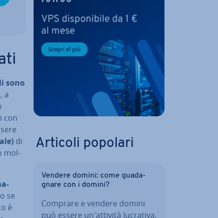
ati
li sono
, a
o
ti con
ssere
ale)
di
Articoli popolari
on mol­
Vendere domini: come gua­da­
a­
gna­re con i domini?
o se
Comprare e vendere domini
co è
può essere un'at­ti­vi­tà lucrativa,