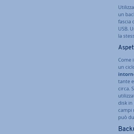
Uti­liz
un back
fascia 
USB. 
la stes
Aspett
Come i 
un cicl
intorn
tan­te 
circa. 
uti­liz­
disk i
campi m
può du
Backu