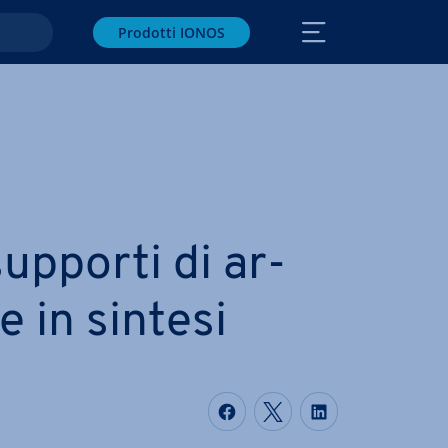
Prodotti IONOS
upporti di ar­
ne in sintesi
Condividi via Faceboo
Condividi via Twi
Condividi vi