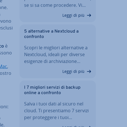
le
se si sa come procedere. Vi…
one.
n
Leggi di più
devono
esclusi
5 al­ter­na­ti­ve a Nextcloud a
confronto
co
è
Scopri le migliori al­ter­na­ti­ve a
ossono
Nextcloud, ideali per diverse
esigenze di ar­chi­via­zio­ne…
 Mac
,
Leggi di più
vostro
I 7 migliori servizi di backup
online a confronto
Salva i tuoi dati al sicuro nel
ioni:
cloud. Ti pre­sen­tia­mo 7 servizi
per pro­teg­ge­re i tuoi…
p
le.