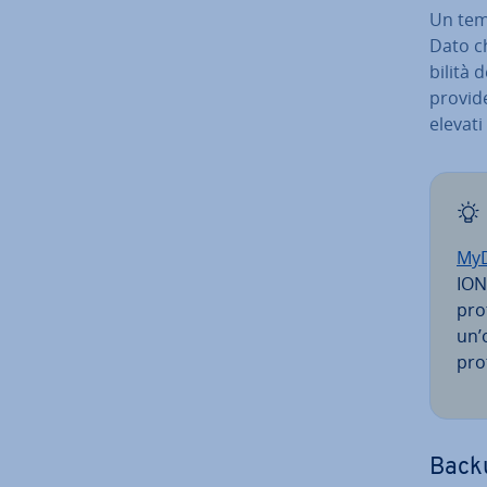
Un tema
Dato ch
bi­li­tà
provide
elevati
My­
ION
pro­
un’o
pro­
Backu