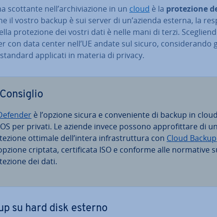
 scottante nell’ar­chi­via­zio­ne in un
cloud
è la
pro­te­zio­ne d
e il vostro backup è sui server di un’azienda esterna, la re­s
 della pro­te­zio­ne dei vostri dati è nelle mani di terzi. Sce­glien­
r con data center nell’UE andate sul sicuro, con­si­de­ran­do g
 standard applicati in materia di privacy.
Consiglio
De­fen­der
è l’opzione sicura e con­ve­nien­te di backup in cloud
OS per privati. Le aziende invece possono ap­pro­fit­ta­re di u
te­zio­ne ottimale dell’intera in­fra­strut­tu­ra con
Cloud Backup
pzione criptata, cer­ti­fi­ca­ta ISO e conforme alle normative s
te­zio­ne dei dati.
p su hard disk esterno