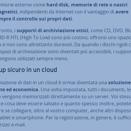
morie esterne come
hard disk,
memorie di rete o nastri
gnetici
, in­di­pen­den­ti da Internet con il vantaggio di
avere
mpre il controllo sui propri dati
.
ronto, i
supporti di ar­chi­via­zio­ne ottici
, come
CD, DVD, Bl
 BD-R HTL (High To Low) sono più costosi, offrono uno spazi
o e non sono al­tret­tan­to durevoli. Da quando i dischi rigidi 
pazi di ar­chi­via­zio­ne sono diventati più ac­ces­si­bi­li, i suppor
vengono uti­liz­za­ti sempre meno.
p sicuro in un cloud
i­via­zio­ne di dati in un cloud è ormai diventata una
soluzione
n­te ed economica
. Una volta impostata, tutti i documenti, le
ile vengono me­mo­riz­za­ti di­ret­ta­men­te su un server. Voi stess
te cosa deve essere salvato e quanto spesso; inoltre, potete
e se collegare, oltre al vostro computer, anche altri di­spo­si­ti
let e smart­pho­ne. Per la re­gi­stra­zio­ne, in genere, è suf­fi­c
rizzo e-mail.