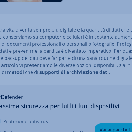
ra vita diventa sempre più digitale e la quantità di dati che 
e con­ser­via­mo su computer e cellulari è in costante aumen
i di documenti pro­fes­sio­na­li o personali o fo­to­gra­fie. Pro­teg
dati e pre­ve­nir­ne la perdita è diventato im­pe­ra­ti­vo. Per qu
e backup dei dati deve far parte di una sana routine digitale
rticolo vi pre­sen­tia­mo le diverse opzioni di­spo­ni­bi­li, sia in
i di
metodi
che di
supporti di ar­chi­via­zio­ne dati
.
­De­fen­der
ssima sicurezza per tutti i tuoi di­spo­si­ti­vi
Pro­te­zio­ne antivirus
Vai ai pacchett