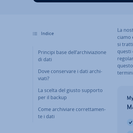
La nost
Indice
cia­mo 
si tratt
questi 
Principi base dell’ar­chi­via­zio­ne
regolar
di dati
questo a
Dove con­ser­va­re i dati ar­chi­
termin
via­ti?
La scelta del giusto supporto
per il backup
My
Ma
Come ar­chi­via­re cor­ret­ta­men­
te i dati