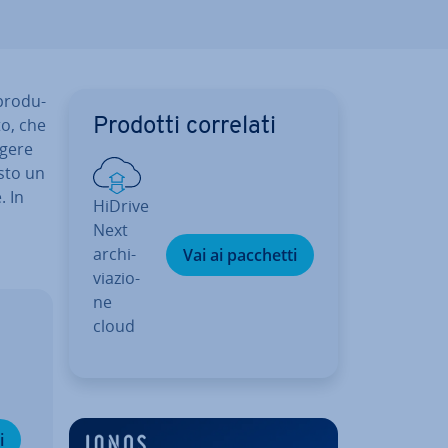
pro­du­
to, che
Prodotti correlati
­ge­re
esto un
. In
HiDrive
Next
ar­chi­
Vai ai pacchetti
via­zio­
ne
cloud
i