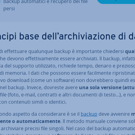
Backup au­to­ma­ti­ci e recupero dei file
persi
cipi base dell’ar­chi­via­zio­ne di d
i ef­fet­tua­re qualunque backup è im­por­tan­te chiedersi
qua
he devono ef­fet­ti­va­men­te essere ar­chi­via­ti. Il backup, infatti
 del supporto uti­liz­za­to, richiede tempo, denaro e prezios
di memoria. I dati che possono essere fa­cil­men­te ri­pri­sti­na­
vo download (come un software) non do­vreb­be­ro quindi e
 nel backup. Invece, dovreste avere
una sola versione (attu
 file (foto, e-mail, contratti e altri documenti di testo...), e n
i con contenuti simili o identici.
ndo aspetto da con­si­de­ra­re è se il
backup
deve avvenire
m
n­te o au­to­ma­ti­ca­men­te
. Il metodo manuale conviene sol
ar­chi­via­re precisi file singoli. Nel caso del backup au­to­ma­ti­