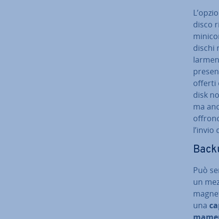
L’opzio
disco r
mi­ni­c
dischi 
lar­men
present
offerti
disk no
ma anc
offrono
l’invio
Backu
Può se
un mezzo
magneti
una
cap
ma­men