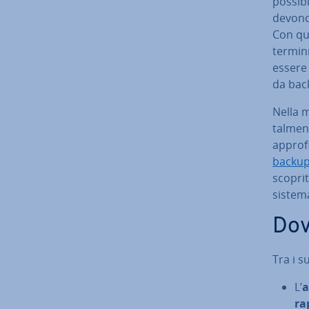
possibi
devono 
Con que
termini
essere m
da back
Nella m
talmen
ap­pro­f
backup
scoprit
sistem
Dove
Tra i s
L’
a
ra