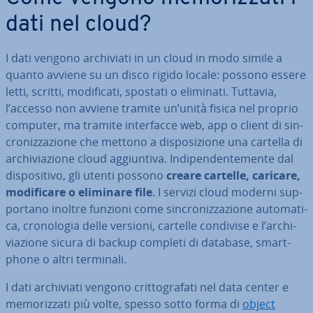
dati nel cloud?
I dati vengono ar­chi­via­ti in un cloud in modo simile a
quanto avviene su un disco rigido locale: possono essere
letti, scritti, mo­di­fi­ca­ti, spostati o eliminati. Tuttavia,
l’accesso non avviene tramite un’unità fisica nel proprio
computer, ma tramite in­ter­fac­ce web, app o client di sin­
cro­niz­za­zio­ne che mettono a di­spo­si­zio­ne una cartella di
ar­chi­via­zio­ne cloud ag­giun­ti­va. In­di­pen­den­te­men­te dal
di­spo­si­ti­vo, gli utenti possono
creare cartelle, caricare,
mo­di­fi­ca­re o eliminare file
. I servizi cloud moderni sup­
por­ta­no inoltre funzioni come sin­cro­niz­za­zio­ne au­to­ma­ti­
ca, cro­no­lo­gia delle versioni, cartelle condivise e l’ar­chi­
via­zio­ne sicura di backup completi di database, smart­
pho­ne o altri terminali.
I dati ar­chi­via­ti vengono crit­to­gra­fa­ti nel data center e
me­mo­riz­za­ti più volte, spesso sotto forma di
object