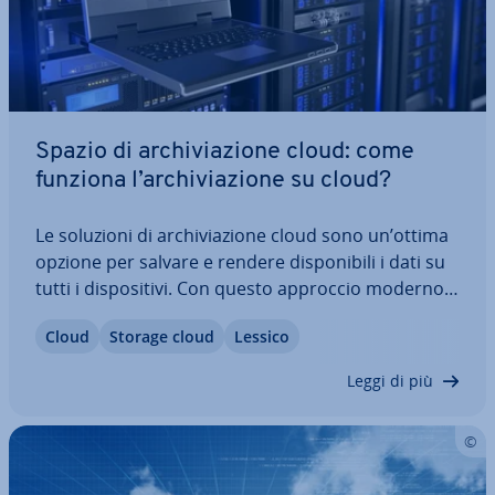
Spazio di ar­chi­via­zio­ne cloud: come
funziona l’ar­chi­via­zio­ne su cloud?
Le soluzioni di ar­chi­via­zio­ne cloud sono un’ottima
opzione per salvare e rendere di­spo­ni­bi­li i dati su
tutti i di­spo­si­ti­vi. Con questo approccio moderno
all’ar­chi­via­zio­ne dei dati, non è ne­ces­sa­rio
Cloud
Storage cloud
Lessico
disporre di un hardware proprio. Ma cos’è esat­ta­
men­te l’ar­chi­via­zio­ne cloud e come…
Leggi di più