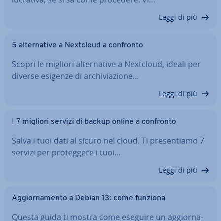
Leggi di più
5 al­ter­na­ti­ve a Nextcloud a confronto
Scopri le migliori al­ter­na­ti­ve a Nextcloud, ideali per
diverse esigenze di ar­chi­via­zio­ne…
Leggi di più
I 7 migliori servizi di backup online a confronto
Salva i tuoi dati al sicuro nel cloud. Ti pre­sen­tia­mo 7
servizi per pro­teg­ge­re i tuoi…
Leggi di più
Ag­gior­na­men­to a Debian 13: come funziona
Questa guida ti mostra come eseguire un ag­gior­na­