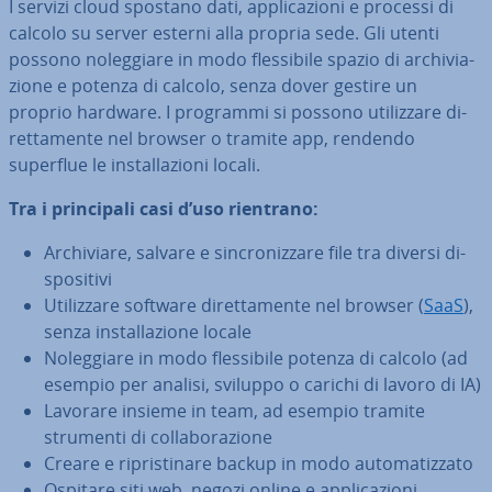
I servizi cloud spostano dati, ap­pli­ca­zio­ni e processi di
calcolo su server esterni alla propria sede. Gli utenti
possono no­leg­gia­re in modo fles­si­bi­le spazio di ar­chi­via­
zio­ne e potenza di calcolo, senza dover gestire un
proprio hardware. I programmi si possono uti­liz­za­re di­
ret­ta­men­te nel browser o tramite app, rendendo
superflue le in­stal­la­zio­ni locali.
Tra i prin­ci­pa­li casi d’uso rientrano:
Ar­chi­via­re, salvare e sin­cro­niz­za­re file tra diversi di­
spo­si­ti­vi
Uti­liz­za­re software di­ret­ta­men­te nel browser (
SaaS
),
senza in­stal­la­zio­ne locale
No­leg­gia­re in modo fles­si­bi­le potenza di calcolo (ad
esempio per analisi, sviluppo o carichi di lavoro di IA)
Lavorare insieme in team, ad esempio tramite
strumenti di col­la­bo­ra­zio­ne
Creare e ri­pri­sti­na­re backup in modo au­to­ma­tiz­za­to
Ospitare siti web, negozi online e ap­pli­ca­zio­ni