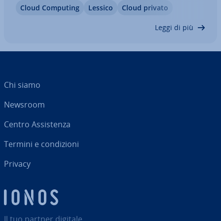
Cloud Computing
Lessico
Cloud privato
alla per­so­na­liz­za­zio­ne dell’offerta, con il private
cloud le aziende possono…
Leggi di più
Chi siamo
Newsroom
Centro As­si­sten­za
Termini e con­di­zio­ni
Privacy
Il tuo partner digitale