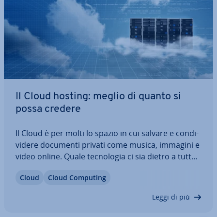
Il Cloud hosting: meglio di quanto si
possa credere
Il Cloud è per molti lo spazio in cui salvare e con­di­
vi­de­re documenti privati come musica, immagini e
video online. Quale tec­no­lo­gia ci sia dietro a tutto
ciò, è per molti ancora un mistero. Sapevate ad
Cloud
Cloud Computing
esempio che in par­ti­co­la­re siti web o e-commerce
uti­liz­za­no la tec­no­lo­gia…
Leggi di più