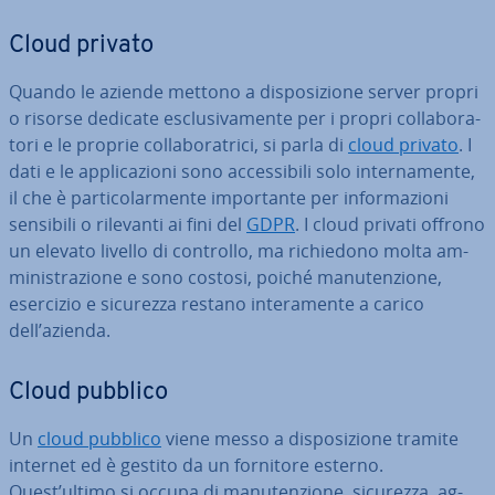
Cloud privato
Quando le aziende mettono a di­spo­si­zio­ne server propri
o risorse dedicate esclu­si­va­men­te per i propri col­la­bo­ra­
to­ri e le proprie col­la­bo­ra­tri­ci, si parla di
cloud privato
. I
dati e le ap­pli­ca­zio­ni sono ac­ces­si­bi­li solo in­ter­na­men­te,
il che è par­ti­co­lar­men­te im­por­tan­te per in­for­ma­zio­ni
sensibili o rilevanti ai fini del
GDPR
. I cloud privati offrono
un elevato livello di controllo, ma ri­chie­do­no molta am­
mi­ni­stra­zio­ne e sono costosi, poiché ma­nu­ten­zio­ne,
esercizio e sicurezza restano in­te­ra­men­te a carico
dell’azienda.
Cloud pubblico
Un
cloud pubblico
viene messo a di­spo­si­zio­ne tramite
internet ed è gestito da un fornitore esterno.
Quest’ultimo si occupa di ma­nu­ten­zio­ne, sicurezza, ag­