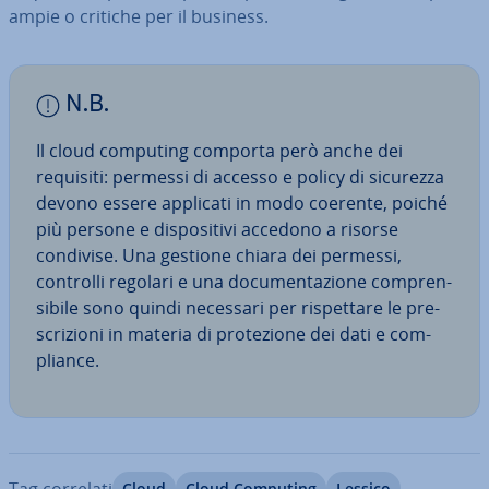
ampie o critiche per il business.
N.B.
Il cloud computing comporta però anche dei
requisiti: permessi di accesso e policy di sicurezza
devono essere applicati in modo coerente, poiché
più persone e di­spo­si­ti­vi accedono a risorse
condivise. Una gestione chiara dei permessi,
controlli regolari e una do­cu­men­ta­zio­ne com­pren­
si­bi­le sono quindi necessari per ri­spet­ta­re le pre­
scri­zio­ni in materia di pro­te­zio­ne dei dati e com­
plian­ce.
Tag correlati
Cloud
Cloud Computing
Lessico