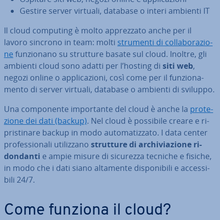
Gestire server virtuali, database o interi ambienti IT
Il cloud computing è molto ap­prez­za­to anche per il
lavoro sincrono in team: molti
strumenti di col­la­bo­ra­zio­
ne
fun­zio­na­no su strutture basate sul cloud. Inoltre, gli
ambienti cloud sono adatti per l’hosting di
siti web
,
negozi online o ap­pli­ca­zio­ni, così come per il fun­zio­na­
men­to di server virtuali, database o ambienti di sviluppo.
Una com­po­nen­te im­por­tan­te del cloud è anche la
pro­te­
zio­ne dei dati (backup)
. Nel cloud è possibile creare e ri­
pri­sti­na­re backup in modo au­to­ma­tiz­za­to. I data center
pro­fes­sio­na­li uti­liz­za­no
strutture di ar­chi­via­zio­ne ri­
don­dan­ti
e ampie misure di sicurezza tecniche e fisiche,
in modo che i dati siano altamente di­spo­ni­bi­li e ac­ces­si­
bi­li 24/7.
Come funziona il cloud?