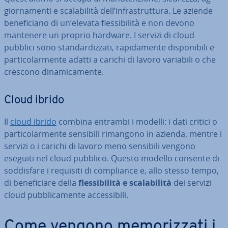
gior­na­men­ti e sca­la­bi­li­tà dell’in­fra­strut­tu­ra. Le aziende
be­ne­fi­cia­no di un’elevata fles­si­bi­li­tà e non devono
mantenere un proprio hardware. I servizi di cloud
pubblici sono stan­dar­diz­za­ti, ra­pi­da­men­te di­spo­ni­bi­li e
par­ti­co­lar­men­te adatti a carichi di lavoro variabili o che
crescono di­na­mi­ca­men­te.
Cloud ibrido
Il
cloud ibrido
combina entrambi i modelli: i dati critici o
par­ti­co­lar­men­te sensibili rimangono in azienda, mentre i
servizi o i carichi di lavoro meno sensibili vengono
eseguiti nel cloud pubblico. Questo modello consente di
sod­di­sfa­re i requisiti di com­plian­ce e, allo stesso tempo,
di be­ne­fi­cia­re della
fles­si­bi­li­tà e sca­la­bi­li­tà
dei servizi
cloud pub­bli­ca­men­te ac­ces­si­bi­li.
Come vengono me­mo­riz­za­ti i