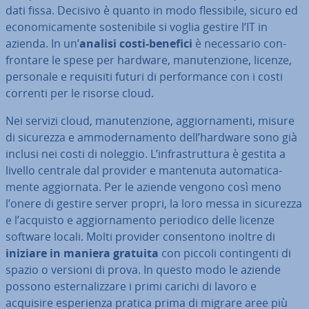
dati fissa. Decisivo è quanto in modo fles­si­bi­le, sicuro ed
eco­no­mi­ca­men­te so­ste­ni­bi­le si voglia gestire l’IT in
azienda. In un’
analisi costi-benefici
è ne­ces­sa­rio con­
fron­ta­re le spese per hardware, ma­nu­ten­zio­ne, licenze,
personale e requisiti futuri di per­for­man­ce con i costi
correnti per le risorse cloud.
Nei servizi cloud, ma­nu­ten­zio­ne, ag­gior­na­men­ti, misure
di sicurezza e am­mo­der­na­men­to dell’hardware sono già
inclusi nei costi di noleggio. L’in­fra­strut­tu­ra è gestita a
livello centrale dal provider e mantenuta au­to­ma­ti­ca­
men­te ag­gior­na­ta. Per le aziende vengono così meno
l’onere di gestire server propri, la loro messa in sicurezza
e l’acquisto e ag­gior­na­men­to periodico delle licenze
software locali. Molti provider con­sen­to­no inoltre di
iniziare in maniera gratuita
con piccoli con­tin­gen­ti di
spazio o versioni di prova. In questo modo le aziende
possono ester­na­liz­za­re i primi carichi di lavoro e
acquisire espe­rien­za pratica prima di migrare aree più