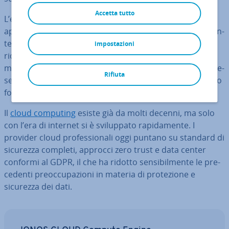
Accetta tutto
L’ester­na­liz­za­zio­ne dello spazio di ar­chi­via­zio­ne e delle
ap­pli­ca­zio­ni nel cloud consente una fles­si­bi­li­tà net­ta­men­
te maggiore. Le capacità possono essere ampliate o
impostazioni
ridotte in base alle esigenze, creando così la base della
moderna
sca­la­bi­li­tà
. Il nome “cloud” deriva dalla rap­pre­
Rifiuta
sen­ta­zio­ne simbolica dell’in­fra­strut­tu­ra IT in­vi­si­bi­le sotto
forma di “nuvola”.
Il
cloud computing
esiste già da molti decenni, ma solo
con l’era di internet si è svi­lup­pa­to ra­pi­da­men­te. I
provider cloud pro­fes­sio­na­li oggi puntano su standard di
sicurezza completi, approcci zero trust e data center
conformi al GDPR, il che ha ridotto sen­si­bil­men­te le pre­
ce­den­ti pre­oc­cu­pa­zio­ni in materia di pro­te­zio­ne e
sicurezza dei dati.