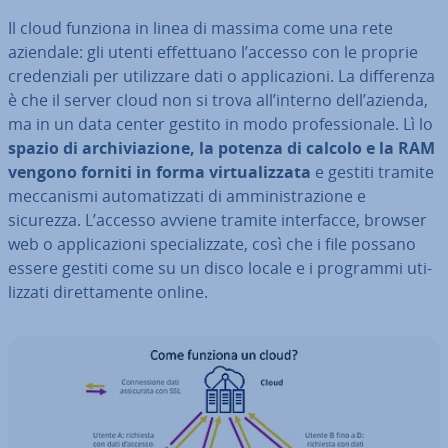
Il cloud funziona in linea di massima come una rete
aziendale: gli utenti ef­fet­tua­no l’accesso con le proprie
cre­den­zia­li per uti­liz­za­re dati o ap­pli­ca­zio­ni. La dif­fe­ren­za
è che il server cloud non si trova all’interno dell’azienda,
ma in un data center gestito in modo pro­fes­sio­na­le. Lì lo
spazio di ar­chi­via­zio­ne, la potenza di calcolo e la RAM
vengono forniti in forma vir­tua­liz­za­ta
e gestiti tramite
mec­ca­ni­smi au­to­ma­tiz­za­ti di am­mi­ni­stra­zio­ne e
sicurezza. L’accesso avviene tramite in­ter­fac­ce, browser
web o ap­pli­ca­zio­ni spe­cia­liz­za­te, così che i file possano
essere gestiti come su un disco locale e i programmi uti­
liz­za­ti di­ret­ta­men­te online.