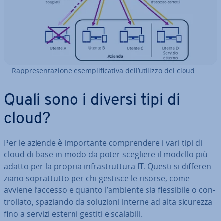
Rap­pre­sen­ta­zio­ne esem­pli­fi­ca­ti­va dell’utilizzo del cloud.
Quali sono i diversi tipi di
cloud?
Per le aziende è im­por­tan­te com­pren­de­re i vari tipi di
cloud di base in modo da poter scegliere il modello più
adatto per la propria in­fra­strut­tu­ra IT. Questi si dif­fe­ren­
zia­no so­prat­tut­to per chi gestisce le risorse, come
avviene l’accesso e quanto l’ambiente sia fles­si­bi­le o con­
trol­la­to, spaziando da soluzioni interne ad alta sicurezza
fino a servizi esterni gestiti e scalabili.