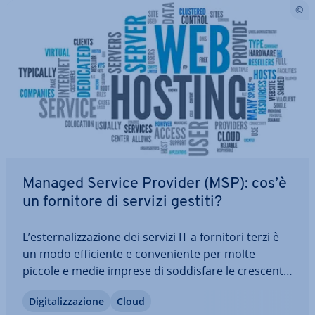
Managed Service Provider (MSP): cos’è
un fornitore di servizi gestiti?
L’ester­na­liz­za­zio­ne dei servizi IT a fornitori terzi è
un modo ef­fi­cien­te e con­ve­nien­te per molte
piccole e medie imprese di sod­di­sfa­re le crescenti
richieste digitali. I fornitori di servizi gestiti, anche
Di­gi­ta­liz­za­zio­ne
Cloud
co­no­sciu­ti come Managed Service Provider (MSP),