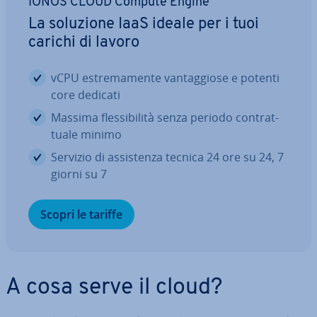
IONOS CLOUD Compute Engine
La soluzione IaaS ideale per i tuoi
carichi di lavoro
vCPU estre­ma­men­te van­tag­gio­se e potenti
core dedicati
Massima fles­si­bi­li­tà senza periodo con­trat­
tua­le minimo
Servizio di as­si­sten­za tecnica 24 ore su 24, 7
giorni su 7
Scopri le tariffe
A cosa serve il cloud?