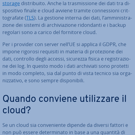
storage
di­stri­bui­to. Anche la tra­smis­sio­ne dei dati tra di­
spo­si­ti­vo finale e cloud avviene tramite con­nes­sio­ni crit­
to­gra­fa­te (
TLS
). La gestione interna dei dati, l’am­mi­ni­stra­
zio­ne dei sistemi di ar­chi­via­zio­ne ri­don­dan­ti e i backup
regolari sono a carico del fornitore cloud.
Per i provider con server nell’UE si applica il GDPR, che
impone rigorosi requisiti in materia di pro­te­zio­ne dei
dati, controllo degli accessi, sicurezza fisica e re­gi­stra­zio­
ne dei log. In questo modo i dati ar­chi­via­ti sono protetti
in modo completo, sia dal punto di vista tecnico sia or­ga­
niz­za­ti­vo, e sono sempre di­spo­ni­bi­li.
Quando conviene uti­liz­za­re il
cloud?
Se un cloud sia con­ve­nien­te dipende da diversi fattori e
non può essere de­ter­mi­na­to in base a una quantità di