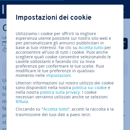
Digital Guide
Impostazioni dei cookie
Vai al contenuto prin­ci­pa­le
Che cos’è il cloud?
Utilizziamo i cookie per offrirti la migliore
La redazione di IONOS
esperienza utente possibile sul nostro sito web e
Condividi via Facebook
Condividi via Twitter
Condividi via Li
per personalizzare gli annunci pubblicitari in
08 lug 2026
base ai tuoi interessi. Fai clic su
Accetta tutto
per
7 mins
acconsentire all'uso di tutti i cookie. Puoi anche
scegliere quali cookie consentire selezionando le
caselle sottostanti e facendo clic su Invia
preferenze per confermare le tue scelte. Puoi
Indice
modificare le tue preferenze in qualsiasi
momento nelle
impostazioni
.
Un cloud utilizza server fisici in data center per fornire
Ulteriori informazioni sul nostro utilizzo dei cookie
spazio di ar­chi­via­zio­ne, potenza di calcolo e software
sono disponibili nella nostra
politica sui cookie
e
nella nostra
politica sulla privacy
. I cookie
tramite internet. Aziende e utenti privati vi accedono in
necessari verranno utilizzati anche se selezioni
modo in­di­pen­den­te dalla posizione e in forma crit­to­gra­
Rifiuta
.
fa­ta, potendo adattare le risorse in modo fles­si­bi­le alle
Cliccando su "
Accetta tutto
", accetti la raccolta e la
trasmissione dei tuoi dati a paesi terzi.
proprie esigenze. In questo modo il cloud computing so­
sti­tui­sce sistemi IT locali rigidi con una soluzione più
scalabile ed ef­fi­cien­te.