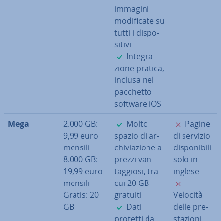
immagini
mo­di­fi­ca­te su
tutti i di­spo­
si­ti­vi
✓
In­te­gra­
zio­ne pratica,
inclusa nel
pacchetto
software iOS
✓
✗
Mega
2.000 GB:
Molto
Pagine
9,99 euro
spazio di ar­
di servizio
mensili
chi­via­zio­ne a
di­spo­ni­bi­li
8.000 GB:
prezzi van­
solo in
19,99 euro
tag­gio­si, tra
inglese
✗
mensili
cui 20 GB
Gratis: 20
gratuiti
Velocità
✓
GB
Dati
delle pre­
protetti da
sta­zio­ni