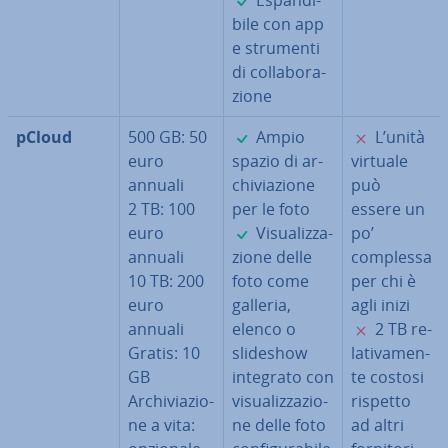
Espan­di­
bi­le con app
e strumenti
di col­la­bo­ra­
zio­ne
✓
✗
pCloud
500 GB: 50
Ampio
L’unità
euro
spazio di ar­
virtuale
annuali
chi­via­zio­ne
può
2 TB: 100
per le foto
essere un
✓
euro
Vi­sua­liz­za­
po’
annuali
zio­ne delle
complessa
10 TB: 200
foto come
per chi è
euro
galleria,
agli inizi
✗
annuali
elenco o
2 TB re­
Gratis: 10
slideshow
la­ti­va­men­
GB
integrato con
te costosi
Ar­chi­via­zio­
vi­sua­liz­za­zio­
rispetto
ne a vita:
ne delle foto
ad altri