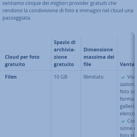
sen­tia­mo cinque dei migliori provider gratuiti che
rendono la con­di­vi­sio­ne di foto e immagini nel cloud una
pas­seg­gia­ta.
Spazio di
ar­chi­via­
Di­men­sio­ne
Cloud per foto
zio­ne
massima dei
gratuito
gratuito
file
Vantag
✓
Filen
10 GB
Il­li­mi­ta­to
Vi­sua
za­zio­ne
foto so
forma d
galleria
elenco
✓
Con­d
sio­ne d
foto tr