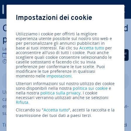
Digital Guide
Impostazioni dei cookie
Vai al contenuto prin­ci­pa­le
Cloud per foto: i migliori cloud
Utilizziamo i cookie per offrirti la migliore
per foto a confronto
esperienza utente possibile sul nostro sito web e
per personalizzare gli annunci pubblicitari in
base ai tuoi interessi. Fai clic su
Accetta tutto
per
La redazione di IONOS
acconsentire all'uso di tutti i cookie. Puoi anche
Condividi via Facebook
Condividi via Twitter
Condividi via Li
28 ago 2025
scegliere quali cookie consentire selezionando le
7 mins
caselle sottostanti e facendo clic su Invia
preferenze per confermare le tue scelte. Puoi
modificare le tue preferenze in qualsiasi
momento nelle
impostazioni
.
Indice
Ulteriori informazioni sul nostro utilizzo dei cookie
sono disponibili nella nostra
politica sui cookie
e
Un cloud per foto dovrebbe offrire sempre le seguenti
nella nostra
politica sulla privacy
. I cookie
necessari verranno utilizzati anche se selezioni
ca­rat­te­ri­sti­che di base: ar­chi­via­zio­ne cloud ampia ed
Rifiuta
.
espan­di­bi­le, con­di­vi­sio­ne di foto, funzioni di modifica e vi­
Cliccando su "
Accetta tutto
", accetti la raccolta e la
sua­liz­za­zio­ne, crit­to­gra­fia e sicurezza dei dati.
trasmissione dei tuoi dati a paesi terzi.
Ti pre­sen­tia­mo i
cinque migliori cloud per foto gratuiti