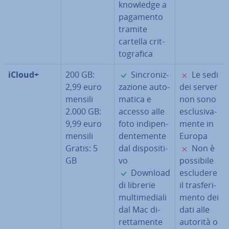
knowledge a
pagamento
tramite
cartella crit­
to­gra­fi­ca
✓
✗
iCloud+
200 GB:
Sin­cro­niz­
Le sedi
2,99 euro
za­zio­ne au­to­
dei server
mensili
ma­ti­ca e
non sono
2.000 GB:
accesso alle
esclu­si­va­
9,99 euro
foto in­di­pen­
men­te in
mensili
den­te­men­te
Europa
✗
Gratis: 5
dal di­spo­si­ti­
Non è
GB
vo
possibile
✓
Download
escludere
di librerie
il tra­sfe­ri­
mul­ti­me­dia­li
men­to dei
dal Mac di­
dati alle
ret­ta­men­te
autorità o