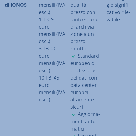
di IONOS
mensili (IVA
qualità-
gio si­gni­fi­
escl.)
prezzo con
ca­ti­vo ri­le­
1 TB: 9
tanto spazio
va­bi­le
euro
di ar­chi­via­
mensili (IVA
zio­ne a un
escl.)
prezzo
3 TB: 20
ridotto
✓
euro
Standard
mensili (IVA
europeo di
escl.)
pro­te­zio­ne
10 TB: 45
dei dati con
euro
data center
mensili (IVA
europei
escl.)
altamente
sicuri
✓
Ag­gior­na­
men­ti au­to­
ma­ti­ci
✓