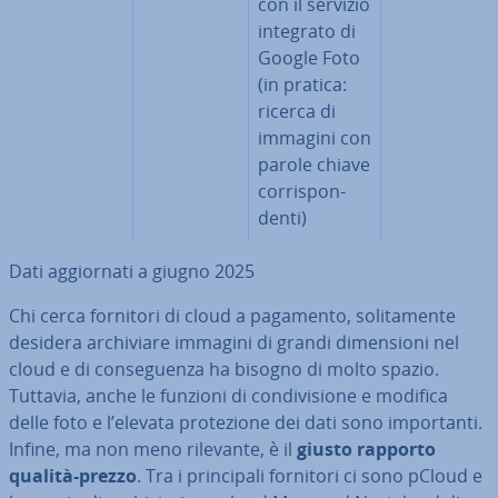
con il servizio
integrato di
Google Foto
(in pratica:
ricerca di
immagini con
parole chiave
cor­ri­spon­
den­ti)
Dati ag­gior­na­ti a giugno 2025
Chi cerca fornitori di cloud a pagamento, so­li­ta­men­te
desidera ar­chi­via­re immagini di grandi di­men­sio­ni nel
cloud e di con­se­guen­za ha bisogno di molto spazio.
Tuttavia, anche le funzioni di con­di­vi­sio­ne e modifica
delle foto e l’elevata pro­te­zio­ne dei dati sono im­por­tan­ti.
Infine, ma non meno rilevante, è il
giusto rapporto
qualità-prezzo
. Tra i prin­ci­pa­li fornitori ci sono pCloud e