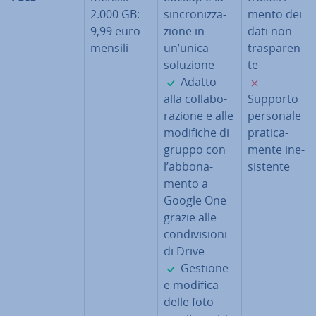
2.000 GB:
sin­cro­niz­za­
men­to dei
9,99 euro
zio­ne in
dati non
mensili
un’unica
tra­spa­ren­
soluzione
te
✓
✗
Adatto
alla col­la­bo­
Supporto
ra­zio­ne e alle
personale
modifiche di
pra­ti­ca­
gruppo con
men­te ine­
l’ab­bo­na­
si­sten­te
men­to a
Google One
grazie alle
con­di­vi­sio­ni
di Drive
✓
Gestione
e modifica
delle foto