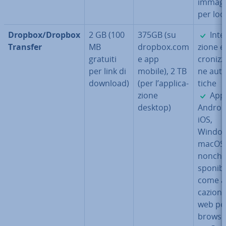
immagi
per loca
✓
Dropbox/Dropbox
2 GB (100
375GB (su
In­te
Transfer
MB
dropbox.com
zio­ne e
gratuiti
e app
cro­niz­z
per link di
mobile), 2 TB
ne au­t
download)
(per l’ap­pli­ca­
ti­che
✓
zio­ne
App
desktop)
Androi
iOS,
Window
macOS
nonché 
spo­ni­bi
come ap
ca­zio­n
web per
browse