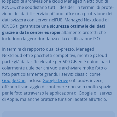
lo spazio di ar­chi­via­zio­ne cloud Managed Nextcloud di
IONOS, che sod­di­sfa­no tutti i desideri in termini di pro­te­
zio­ne dei dati. Il servizio pCloud offre una pro­te­zio­ne dei
dati svizzera con server nell’UE. Managed Nextcloud di
IONOS ti ga­ran­ti­sce una
sicurezza ottimale dei dati
grazie a data center europei
altamente protetti che
includono la geo­ri­don­dan­za e la cer­ti­fi­ca­zio­ne ISO.
In termini di rapporto qualità-prezzo, Managed
Nextcloud offre pacchetti com­pe­ti­ti­vi, mentre pCloud
parte già da tariffe elevate per 500 GB ed è quindi par­ti­
co­lar­men­te utile per chi vuole ar­chi­via­re molte foto o
foto par­ti­co­lar­men­te grandi. I servizi classici come
Google One
, incluso
Google Drive
o iCloud+, invece,
offrono il vantaggio di contenere non solo molto spazio
per le foto at­tra­ver­so le ap­pli­ca­zio­ni di Google o i servizi
di Apple, ma anche pratiche funzioni adatte all’ufficio.