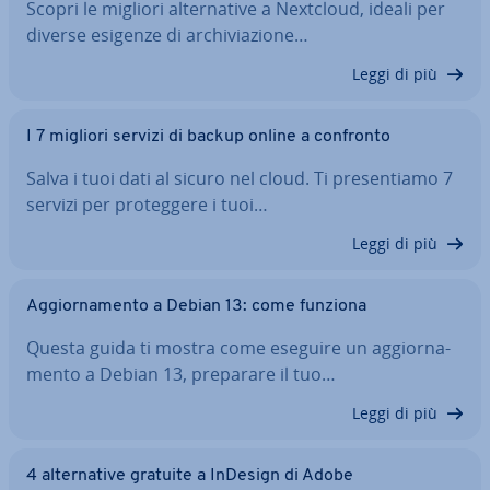
Scopri le migliori al­ter­na­ti­ve a Nextcloud, ideali per
diverse esigenze di ar­chi­via­zio­ne…
Leggi di più
I 7 migliori servizi di backup online a confronto
Salva i tuoi dati al sicuro nel cloud. Ti pre­sen­tia­mo 7
servizi per pro­teg­ge­re i tuoi…
Leggi di più
Ag­gior­na­men­to a Debian 13: come funziona
Questa guida ti mostra come eseguire un ag­gior­na­
men­to a Debian 13, preparare il tuo…
Leggi di più
4 al­ter­na­ti­ve gratuite a InDesign di Adobe