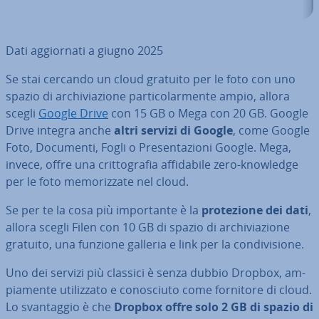
Dati ag­gior­na­ti a giugno 2025
Se stai cercando un cloud gratuito per le foto con uno
spazio di ar­chi­via­zio­ne par­ti­co­lar­men­te ampio, allora
scegli
Google Drive
con 15 GB o Mega con 20 GB. Google
Drive integra anche
altri servizi di Google
, come Google
Foto, Documenti, Fogli o Pre­sen­ta­zio­ni Google. Mega,
invece, offre una crit­to­gra­fia af­fi­da­bi­le zero-knowledge
per le foto me­mo­riz­za­te nel cloud.
Se per te la cosa più im­por­tan­te è la
pro­te­zio­ne dei dati
,
allora scegli Filen con 10 GB di spazio di ar­chi­via­zio­ne
gratuito, una funzione galleria e link per la con­di­vi­sio­ne.
Uno dei servizi più classici è senza dubbio Dropbox, am­
pia­men­te uti­liz­za­to e co­no­sciu­to come fornitore di cloud.
Lo svan­tag­gio è che
Dropbox offre solo 2 GB di spazio di