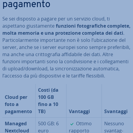
pagamento
Se sei disposto a pagare per un servizio cloud, ti
aspettano giu­sta­men­te
funzioni fo­to­gra­fi­che complete,
molta memoria e una pro­te­zio­ne completa dei dati
.
Par­ti­co­lar­men­te im­por­tan­te non è solo l’ubi­ca­zio­ne del
server, anche se i server europei sono sempre pre­fe­ri­bi­li,
ma anche una crit­to­gra­fia af­fi­da­bi­le dei dati. Altre
funzioni im­por­tan­ti sono la con­di­vi­sio­ne e i col­le­ga­men­ti
di upload/download, la sin­cro­niz­za­zio­ne au­to­ma­ti­ca,
l’accesso da più di­spo­si­ti­vi e le tariffe fles­si­bi­li.
Costi (da
Cloud per
100 GB
foto a
fino a 10
pagamento
TB)
Vantaggi
Svantaggi
✓
Managed
500 GB: 6
Ottimo
Nessuno
Nextcloud
euro
rapporto
svan­tag­