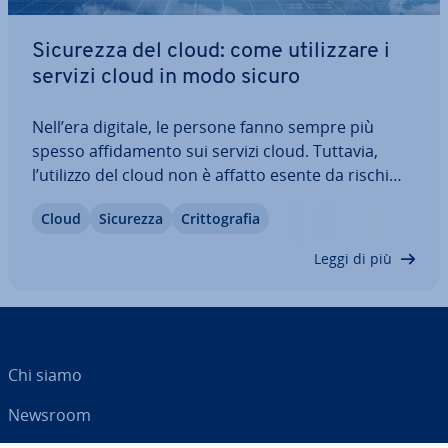
Sicurezza del cloud: come uti­liz­za­re i
servizi cloud in modo sicuro
Nell’era digitale, le persone fanno sempre più
spesso af­fi­da­men­to sui servizi cloud. Tuttavia,
l’utilizzo del cloud non è affatto esente da rischi
per la sicurezza. So­prat­tut­to negli ambienti mul­ti­
Cloud
Sicurezza
Crit­to­gra­fia
cloud delle grandi aziende devono essere protetti
gli accessi al cloud di molti…
Leggi di più
Chi siamo
Newsroom