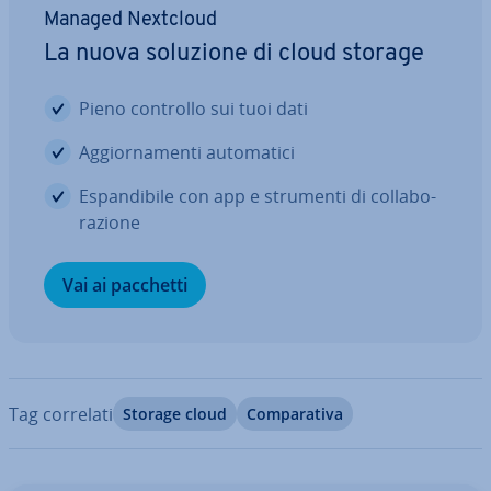
Managed Nextcloud
La nuova soluzione di cloud storage
Pieno controllo sui tuoi dati
Ag­gior­na­men­ti au­to­ma­ti­ci
Espan­di­bi­le con app e strumenti di col­la­bo­
ra­zio­ne
Vai ai pacchetti
Tag correlati
Storage cloud
Com­pa­ra­ti­va