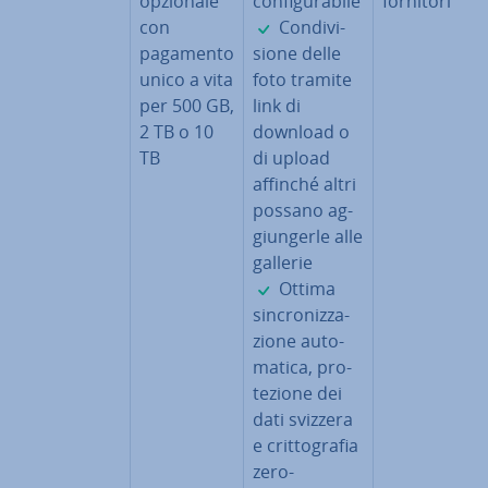
opzionale
con­fi­gu­ra­bi­le
fornitori
✓
con
Con­di­vi­
pagamento
sio­ne delle
unico a vita
foto tramite
per 500 GB,
link di
2 TB o 10
download o
TB
di upload
affinché altri
possano ag­
giun­ger­le alle
gallerie
✓
Ottima
sin­cro­niz­za­
zio­ne au­to­
ma­ti­ca, pro­
te­zio­ne dei
dati svizzera
e crit­to­gra­fia
zero-