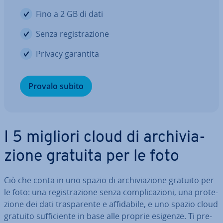
Fino a 2 GB di dati
Senza re­gi­stra­zio­ne
Privacy garantita
Provalo subito
I 5 migliori cloud di ar­chi­via­
zio­ne gratuita per le foto
Ciò che conta in uno spazio di ar­chi­via­zio­ne gratuito per
le foto: una re­gi­stra­zio­ne senza com­pli­ca­zio­ni, una pro­te­
zio­ne dei dati tra­spa­ren­te e af­fi­da­bi­le, e uno spazio cloud
gratuito suf­fi­cien­te in base alle proprie esigenze. Ti pre­