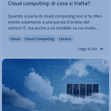
Cloud computing: di cosa si tratta?
Quando si parla di cloud computing non si fa ri­fe­ri­
men­to solamente a una parola d'ordine del
settore IT, ma anche a un modello su cui molte
aziende fanno già af­fi­da­men­to in modo red­di­ti­zio.
Cloud
Cloud Computing
Lessico
Gran parte del­l'in­fra­strut­tu­ra IT non è più gestita a
livello locale, ma piuttosto si…
Leggi di più