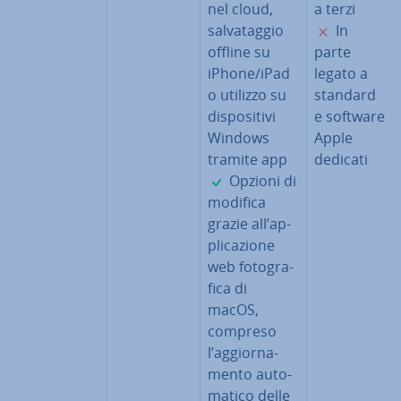
nel cloud,
a terzi
✗
sal­va­tag­gio
In
offline su
parte
iPhone/iPad
legato a
o utilizzo su
standard
di­spo­si­ti­vi
e software
Windows
Apple
tramite app
dedicati
✓
Opzioni di
modifica
grazie all’ap­
pli­ca­zio­ne
web fo­to­gra­
fi­ca di
macOS,
compreso
l’ag­gior­na­
men­to au­to­
ma­ti­co delle