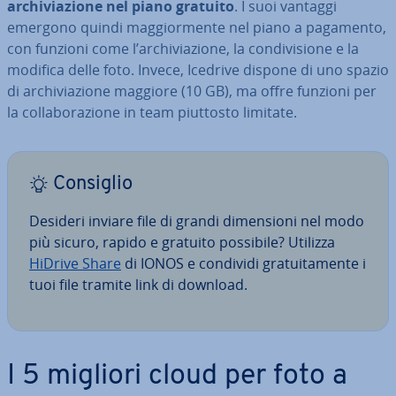
ar­chi­via­zio­ne nel piano gratuito
. I suoi vantaggi
emergono quindi mag­gior­men­te nel piano a pagamento,
con funzioni come l’ar­chi­via­zio­ne, la con­di­vi­sio­ne e la
modifica delle foto. Invece, Icedrive dispone di uno spazio
di ar­chi­via­zio­ne maggiore (10 GB), ma offre funzioni per
la col­la­bo­ra­zio­ne in team piuttosto limitate.
Consiglio
Desideri inviare file di grandi di­men­sio­ni nel modo
più sicuro, rapido e gratuito possibile? Utilizza
HiDrive Share
di IONOS e condividi gra­tui­ta­men­te i
tuoi file tramite link di download.
I 5 migliori cloud per foto a