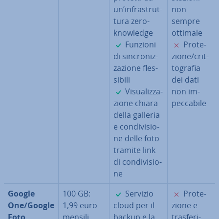
un’in­fra­strut­
non
tu­ra zero-
sempre
knowledge
ottimale
✓
✗
Funzioni
Pro­te­
di sin­cro­niz­
zio­ne/crit­
za­zio­ne fles­
to­gra­fia
si­bi­li
dei dati
✓
Vi­sua­liz­za­
non im­
zio­ne chiara
pec­ca­bi­le
della galleria
e con­di­vi­sio­
ne delle foto
tramite link
di con­di­vi­sio­
ne
✓
✗
Google
100 GB:
Servizio
Pro­te­
One/Google
1,99 euro
cloud per il
zio­ne e
Foto
mensili
backup e la
tra­sfe­ri­