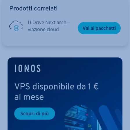
Vai al menu prin­ci­pa­le
Prodotti correlati
HiDrive Next ar­chi­
Vai ai pacchetti
via­zio­ne cloud