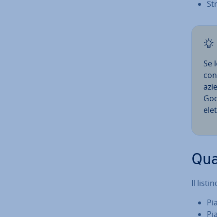
Str
Se l
con
azi
Goo
elet
Qua
Il list
Pi
Pi