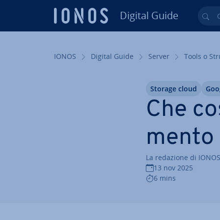
Digital Guide
Cer
Vai al contenuto prin­ci­pa­le
IONOS
Digital Guide
Server
Tools o St
Storage cloud
Goo
Che co
men­to 
La redazione di IONO
13 nov 2025
6 mins