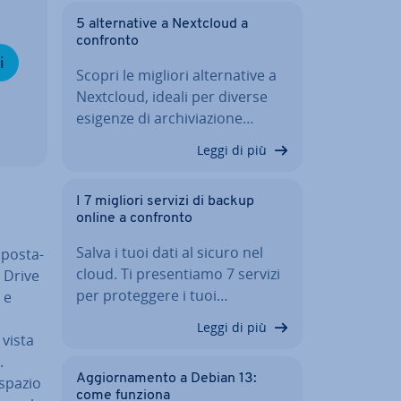
5 al­ter­na­ti­ve a Nextcloud a
confronto
i
Scopri le migliori al­ter­na­ti­ve a
Nextcloud, ideali per diverse
esigenze di ar­chi­via­zio­ne…
Leggi di più
I 7 migliori servizi di backup
online a confronto
Salva i tuoi dati al sicuro nel
po­sta­
cloud. Ti pre­sen­tia­mo 7 servizi
i Drive
per pro­teg­ge­re i tuoi…
e
Leggi di più
 vista
.
Ag­gior­na­men­to a Debian 13:
 spazio
come funziona