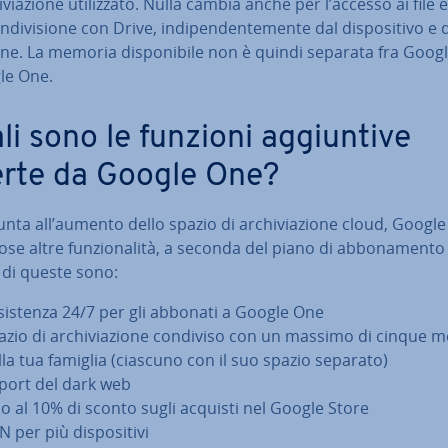
i­via­zio­ne uti­liz­za­to. Nulla cambia anche per l’accesso ai file 
­di­vi­sio­ne con Drive, in­di­pen­den­te­men­te dal di­spo­si­ti­vo e 
ne. La memoria di­spo­ni­bi­le non è quindi separata fra Goog
le One.
i sono le funzioni ag­giun­ti­ve
erte da Google One?
unta all’aumento dello spazio di ar­chi­via­zio­ne cloud, Google 
e altre fun­zio­na­li­tà, a seconda del piano di ab­bo­na­men­to
 di queste sono:
­si­sten­za 24/7 per gli abbonati a Google One
azio di ar­chi­via­zio­ne condiviso con un massimo di cinque 
lla tua famiglia (ciascuno con il suo spazio separato)
port del dark web
no al 10% di sconto sugli acquisti nel Google Store
 per più di­spo­si­ti­vi