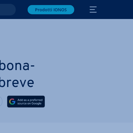
Prodotti IONOS
bo­na­
 breve
 via Facebook
vidi via Twitter
Condividi via LinkedIN