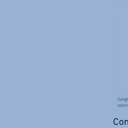
Googl
spazio
Con