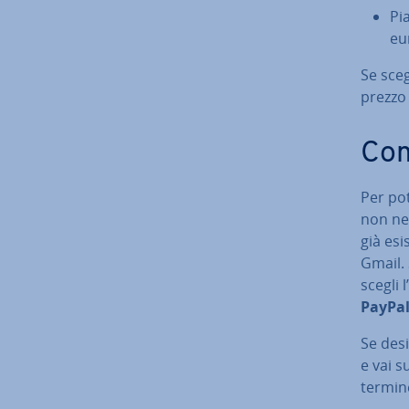
Pi
eu
Se sceg
prezzo 
Com
Per po
non ne 
già es
Gmail. S
scegli 
PayPal
Se desi
e vai s
termine