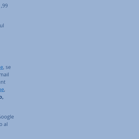
1,99
ul
le
, se
mail
unt
ne
,
o,
 Google
o al