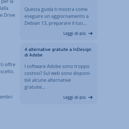
e per la
dalla
Questa guida ti mostra come
le Drive
eseguire un ag­gior­na­men­to a
Debian 13, preparare il tuo…
Leggi di più
4 al­ter­na­ti­ve gratuite a InDesign
di Adobe
ti offre
I software Adobe sono troppo
 scelto.
costosi? Sul web sono di­spo­ni­
bi­li alcune al­ter­na­ti­ve
gratuite…
membri
Leggi di più