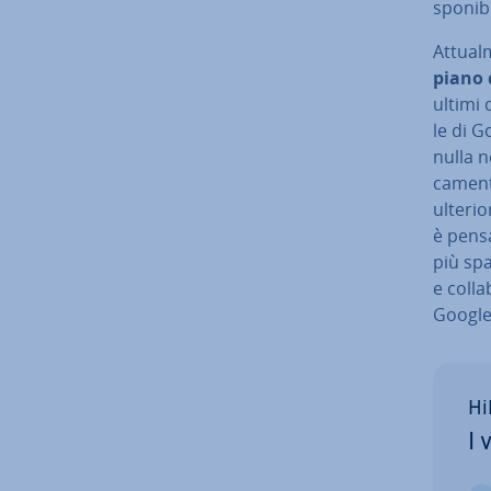
spo­ni­
At­tual
piano 
ultimi d
le di G
nulla n
ca­men­t
ulterio
è pensa
più spa
e col­la
Google
Hi
I 