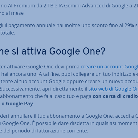
ano AI Premium da 2 TB e IA Gemini Advanced di Google a 2
ro al mese
li il pagamento annuale hai inoltre uno sconto fino al 29% s
totale.
e si attiva Google One?
ter attivare Google One devi prima
creare un account Goog
hai ancora uno. A tal fine, puoi collegare un tuo indirizzo e-
istente al tuo account Google oppure creare un nuovo acco
uc­ces­si­va­men­te, apri di­ret­ta­men­te il
sito web di Google O
l’ab­bo­na­men­to che fa al caso tuo e paga
con carta di credit
 o Google Pay
.
deri annullare il tuo ab­bo­na­men­to a Google One, accedi a
u Google One. È possibile dare disdetta in qualsiasi moment
 del periodo di fat­tu­ra­zio­ne corrente.