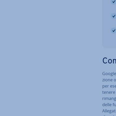
Com
Google
zio­ne o
per ese
tenere a
rimango
delle f
Allegati