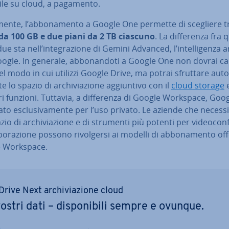
bi­le su cloud, a pagamento.
­men­te, l’ab­bo­na­men­to a Google One permette di scegliere 
da 100 GB e due piani da 2 TB ciascuno
. La dif­fe­ren­za fra 
ue sta nell’in­te­gra­zio­ne di Gemini Advanced, l’in­tel­li­gen­za ar­ti
oogle. In generale, ab­bo­nan­do­ti a Google One non dovrai 
el modo in cui utilizzi Google Drive, ma potrai sfruttare au­to­
e lo spazio di ar­chi­via­zio­ne ag­giun­ti­vo con il
cloud storage
ri funzioni. Tuttavia, a dif­fe­ren­za di Google Workspace, Go
to esclu­si­va­men­te per l’uso privato. Le aziende che ne­ces­si­
zio di ar­chi­via­zio­ne e di strumenti più potenti per vi­deo­con­f
­bo­ra­zio­ne possono ri­vol­ger­si ai modelli di ab­bo­na­men­to of
 Workspace.
Drive Next ar­chi­via­zio­ne cloud
vostri dati – di­spo­ni­bi­li sempre e ovunque.