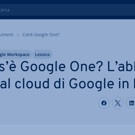
ca
rumenti
Cos’è Google One?
gle Workspace
Lessico
s’è Google One? L’ab­
al cloud di Google in
S
Condividi
Condi