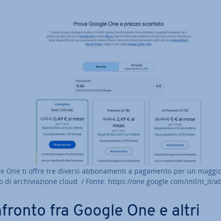
e One ti offre tre diversi ab­bo­na­men­ti a pagamento per un maggi
 di ar­chi­via­zio­ne cloud. / Fonte: https://one.google.com/intl/it_it/a
fronto fra Google One e altri