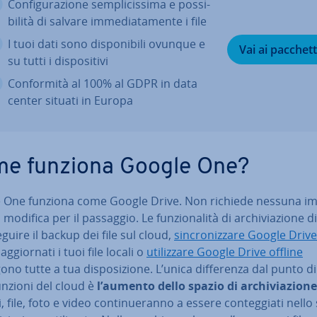
Con­fi­gu­ra­zio­ne sem­pli­cis­si­ma e pos­si­
bi­li­tà di salvare im­me­dia­ta­men­te i file
I tuoi dati sono di­spo­ni­bi­li ovunque e
Vai ai pacchett
su tutti i di­spo­si­ti­vi
Con­for­mi­tà al 100% al GDPR in data
center situati in Europa
e funziona Google One?
 One funziona come Google Drive. Non richiede nessuna im­
 modifica per il passaggio. Le fun­zio­na­li­tà di ar­chi­via­zio­ne d
guire il backup dei file sul cloud,
sin­cro­niz­za­re Google Drive
g­gior­na­ti i tuoi file locali o
uti­liz­za­re Google Drive offline
no tutte a tua di­spo­si­zio­ne. L’unica dif­fe­ren­za dal punto di
unzioni del cloud è
l’aumento dello spazio di ar­chi­via­zio­ne
, file, foto e video con­ti­nue­ran­no a essere con­teg­gia­ti nello