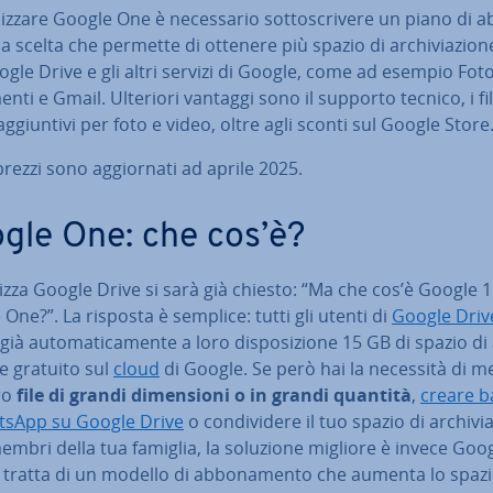
liz­za­re Google One è ne­ces­sa­rio sot­to­scri­ve­re un piano di a
a scelta che permette di ottenere più spazio di ar­chi­via­zio­
gle Drive e gli altri servizi di Google, come ad esempio Foto
ti e Gmail. Ulteriori vantaggi sono il supporto tecnico, i filt
 ag­giun­ti­vi per foto e video, oltre agli sconti sul Google Store
 prezzi sono ag­gior­na­ti ad aprile 2025.
gle One: che cos’è?
lizza Google Drive si sarà già chiesto: “Ma che cos’è Google 1
One?”. La risposta è semplice: tutti gli utenti di
Google Driv
à au­to­ma­ti­ca­men­te a loro di­spo­si­zio­ne 15 GB di spazio di 
­ne gratuito sul
cloud
di Google. Se però hai la necessità di m
ro
file di grandi di­men­sio­ni o in grandi quantità
,
creare 
tsApp su Google Drive
o con­di­vi­de­re il tuo spazio di ar­chi­via
embri della tua famiglia, la soluzione migliore è invece Goo
 tratta di un modello di ab­bo­na­men­to che aumenta lo spazi