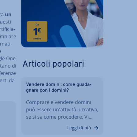
tra
un
questi
­fi­cia­
cambiare
ma­ti­
e
ogle One
Articoli popolari
ta­no di
e­ren­ze
ferti da
Vendere domini: come gua­da­
gna­re con i domini?
Comprare e vendere domini
può essere un'at­ti­vi­tà lucrativa,
se si sa come procedere. Vi…
Leggi di più