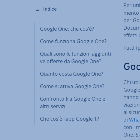
Per uti­
Indice
men­to 
per Goo
Documen
Google One: che cos’è?
effetti
Come funziona Google One?
Tutti i
Quali sono le funzioni ag­giun­ti­
ve offerte da Google One?
Goo
Quanto costa Google One?
Chi uti
Come si attiva Google One?
Google 
hanno gi
Confronto fra Google One e
via­zio
altri servizi
al sicu
Che cos’è l’app Google 1?
di Wha
con i m
One. Si