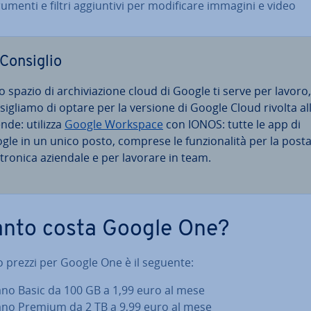
umenti e filtri ag­giun­ti­vi per mo­di­fi­ca­re immagini e video
Consiglio
o spazio di ar­chi­via­zio­ne cloud di Google ti serve per lavoro,
­si­glia­mo di optare per la versione di Google Cloud rivolta al
ende: utilizza
Google Workspace
con IONOS: tutte le app di
gle in un unico posto, comprese le fun­zio­na­li­tà per la post
­tro­ni­ca aziendale e per lavorare in team.
nto costa Google One?
ino prezzi per Google One è il seguente:
ano Basic da 100 GB a 1,99 euro al mese
ano Premium da 2 TB a 9,99 euro al mese