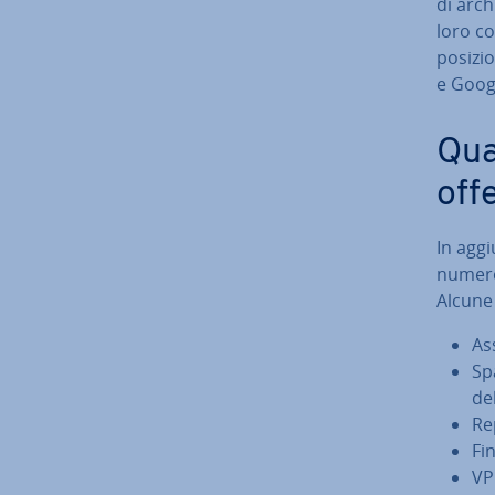
di ar­ch
loro con
posizio
e Goog
Qual
off
In aggi
numeros
Alcune
As
Sp
de
Re
Fi
VPN