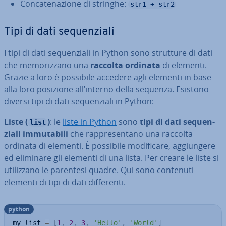
Con­ca­te­na­zio­ne di stringhe:
str1 + str2
Tipi di dati se­quen­zia­li
I tipi di dati se­quen­zia­li in Python sono strutture di dati
che me­mo­riz­za­no una
raccolta ordinata
di elementi.
Grazie a loro è possibile accedere agli elementi in base
alla loro posizione all’interno della sequenza. Esistono
diversi tipi di dati se­quen­zia­li in Python:
Liste (
)
: le
liste in Python
sono
tipi di dati se­quen­
list
zia­li im­mu­ta­bi­li
che rap­pre­sen­ta­no una raccolta
ordinata di elementi. È possibile mo­di­fi­ca­re, ag­giun­ge­re
ed eliminare gli elementi di una lista. Per creare le liste si
uti­liz­za­no le parentesi quadre. Qui sono contenuti
elementi di tipi di dati dif­fe­ren­ti.
python
my_list 
=
[
1
,
2
,
3
,
'Hello'
,
'World'
]