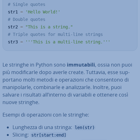
# Single quotes
str1 
=
'Hello World!'
# Double quotes
str2 
=
"This is a string."
# Triple quotes for multi-line strings
str3 
=
'''This is a multi-line string.'''
Le stringhe in Python sono
im­mu­ta­bi­li
, ossia non puoi
più mo­di­fi­car­le dopo averle create. Tuttavia, esse sup­
por­ta­no molti metodi e ope­ra­zio­ni che con­sen­to­no di
ma­ni­po­lar­le, com­bi­nar­le e ana­liz­zar­le. Inoltre, puoi
salvare i risultati all’interno di variabili e ottenere così
nuove stringhe.
Esempi di ope­ra­zio­ni con le stringhe:
Lunghezza di una stringa:
len(str)
Slicing:
str[start:end]