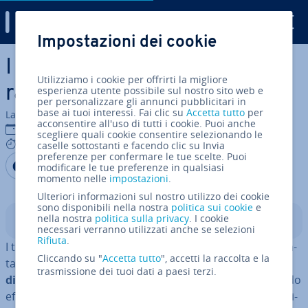
Digital Guide
Impostazioni dei cookie
Vai al contenuto prin­ci­pa­le
I tipi di dati in Python: pa­no­
Utilizziamo i cookie per offrirti la migliore
ra­mi­ca e de­scri­zio­ne
esperienza utente possibile sul nostro sito web e
per personalizzare gli annunci pubblicitari in
base ai tuoi interessi. Fai clic su
Accetta tutto
per
La redazione di IONOS
acconsentire all'uso di tutti i cookie. Puoi anche
15 lug 2024
scegliere quali cookie consentire selezionando le
5 mins
caselle sottostanti e facendo clic su Invia
preferenze per confermare le tue scelte. Puoi
Condividi via Facebook
Condividi via Twitter
Condividi via LinkedIN
Aggiungi come fonte
modificare le tue preferenze in qualsiasi
preferita su Google
momento nelle
impostazioni
.
Ulteriori informazioni sul nostro utilizzo dei cookie
sono disponibili nella nostra
politica sui cookie
e
nella nostra
politica sulla privacy
. I cookie
Indice
necessari verranno utilizzati anche se selezioni
Rifiuta
.
I tipi di dati in Python sono fon­da­men­ta­li per rap­pre­sen­
Cliccando su "
Accetta tutto
", accetti la raccolta e la
ta­re, elaborare e uti­liz­za­re i dati. L’utilizzo di
diversi tipi
trasmissione dei tuoi dati a paesi terzi.
di dati
permette di me­mo­riz­za­re le in­for­ma­zio­ni in modo
ef­fi­cien­te e ot­ti­miz­za­re così le pre­sta­zio­ni della tua ap­pli­