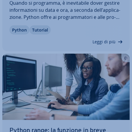
Quando si programma, è ine­vi­ta­bi­le dover gestire
in­for­ma­zio­ni su data e ora, a seconda dell’ap­pli­ca­
zio­ne. Python offre ai pro­gram­ma­to­ri e alle pro­
gram­ma­tri­ci un modulo apposito per ri­spar­mia­re
Python
Tutorial
tempo e scrivere meno righe di codice. Il modulo
Python datetime offre numerose…
Leggi di più
Python range: la funzione in breve