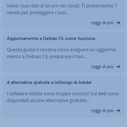
Salva i tuoi dati al sicuro nel cloud. Ti pre­sen­tia­mo 7
servizi per pro­teg­ge­re i tuoi…
Leggi di più
Ag­gior­na­men­to a Debian 13: come funziona
Questa guida ti mostra come eseguire un ag­gior­na­
men­to a Debian 13, preparare il tuo…
Leggi di più
4 al­ter­na­ti­ve gratuite a InDesign di Adobe
I software Adobe sono troppo costosi? Sul web sono
di­spo­ni­bi­li alcune al­ter­na­ti­ve gratuite…
Leggi di più