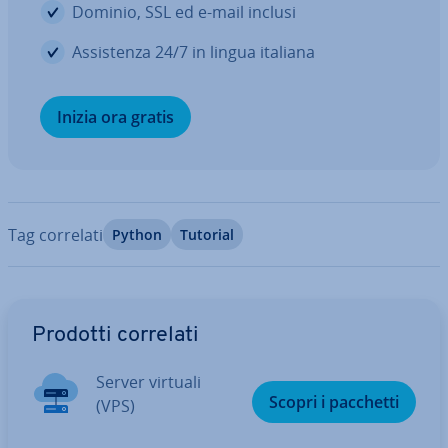
Dominio, SSL ed e-mail inclusi
As­si­sten­za 24/7 in lingua italiana
Inizia ora gratis
Tag correlati
Python
Tutorial
Vai al menu prin­ci­pa­le
Prodotti correlati
Server virtuali
Scopri i pacchetti
(VPS)