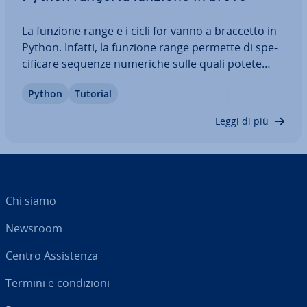
La funzione range e i cicli for vanno a braccetto in
Python. Infatti, la funzione range permette di spe­
ci­fi­ca­re sequenze numeriche sulle quali potete
iterare i vostri cicli for. In pratica, vi consente di
Python
Tutorial
adattare una sequenza numerica alle vostre
esigenze. Qui vi spie­ghia­mo…
Leggi di più
Chi siamo
Newsroom
Centro As­si­sten­za
Termini e con­di­zio­ni