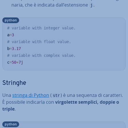
na­ria, che è indicata dall’esten­sio­ne
.
j
python
# variable with integer value.
a
=
3
# variable with float value.
b
=
3.17
# variable with complex value.
c
=
50
+
7j
Stringhe
Una
stringa di Python
(
) è una sequenza di caratteri.
str
È possibile indicarla con
vir­go­let­te semplici, doppie o
triple
.
python