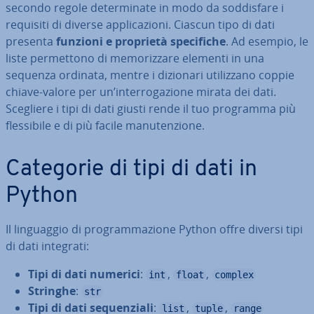
secondo regole de­ter­mi­na­te in modo da sod­di­sfa­re i
requisiti di diverse ap­pli­ca­zio­ni. Ciascun tipo di dati
presenta
funzioni e proprietà spe­ci­fi­che
. Ad esempio, le
liste per­met­to­no di me­mo­riz­za­re elementi in una
sequenza ordinata, mentre i dizionari uti­liz­za­no coppie
chiave-valore per un’in­ter­ro­ga­zio­ne mirata dei dati.
Scegliere i tipi di dati giusti rende il tuo programma più
fles­si­bi­le e di più facile ma­nu­ten­zio­ne.
Categorie di tipi di dati in
Python
Il lin­guag­gio di pro­gram­ma­zio­ne Python offre diversi tipi
di dati integrati:
Tipi di dati numerici
:
,
,
int
float
complex
Stringhe
:
str
Tipi di dati se­quen­zia­li
:
,
,
list
tuple
range