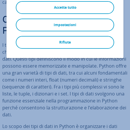
ca­zio­ne.
Accetta tutto
Che cosa sono i tipi di dati in
impostazioni
Python?
Rifiuta
I tipi di dati in Python sono
ca­te­go­riz­za­zio­ni di valori
che per­met­to­no di rap­pre­sen­ta­re diverse tipologie di
dati. Questi tipi de­fi­ni­sco­no il modo in cui le in­for­ma­zio­ni
possono essere me­mo­riz­za­te e ma­ni­po­la­te. Python offre
una gran varietà di tipi di dati, tra cui alcuni fon­da­men­ta­li
come i numeri interi, float (numeri decimali) e stringhe
(sequenze di caratteri). Fra i tipi più complessi vi sono le
liste, le tuple, i dizionari e i set. I tipi di dati svolgono una
funzione es­sen­zia­le nella pro­gram­ma­zio­ne in Python
perché con­sen­to­no la strut­tu­ra­zio­ne e l’ela­bo­ra­zio­ne dei
dati.
Lo scopo dei tipi di dati in Python è or­ga­niz­za­re i dati