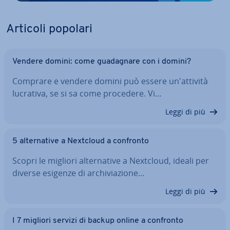
Articoli popolari
Vendere domini: come gua­da­gna­re con i domini?
Comprare e vendere domini può essere un'at­ti­vi­tà
lucrativa, se si sa come procedere. Vi…
Leggi di più
5 al­ter­na­ti­ve a Nextcloud a confronto
Scopri le migliori al­ter­na­ti­ve a Nextcloud, ideali per
diverse esigenze di ar­chi­via­zio­ne…
Leggi di più
I 7 migliori servizi di backup online a confronto