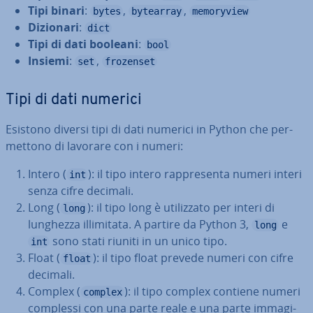
Tipi binari
:
,
,
bytes
bytearray
memoryview
Dizionari
:
dict
Tipi di dati booleani
:
bool
Insiemi
:
,
set
frozenset
Tipi di dati numerici
Esistono diversi tipi di dati numerici in Python che per­
met­to­no di lavorare con i numeri:
Intero (
): il tipo intero rap­pre­sen­ta numeri interi
int
senza cifre decimali.
Long (
): il tipo long è uti­liz­za­to per interi di
long
lunghezza il­li­mi­ta­ta. A partire da Python 3,
e
long
sono stati riuniti in un unico tipo.
int
Float (
): il tipo float prevede numeri con cifre
float
decimali.
Complex (
): il tipo complex contiene numeri
complex
complessi con una parte reale e una parte im­ma­gi­