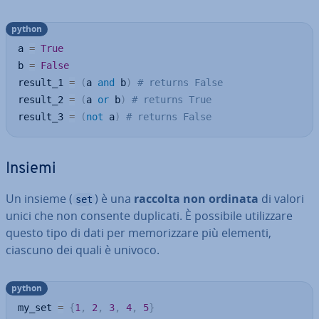
python
a 
=
True
b 
=
False
result_1 
=
(
a 
and
 b
)
# returns False
result_2 
=
(
a 
or
 b
)
# returns True
result_3 
=
(
not
 a
)
# returns False
Insiemi
Un insieme (
) è una
raccolta non ordinata
di valori
set
unici che non consente duplicati. È possibile uti­liz­za­re
questo tipo di dati per me­mo­riz­za­re più elementi,
ciascuno dei quali è univoco.
python
my_set 
=
{
1
,
2
,
3
,
4
,
5
}