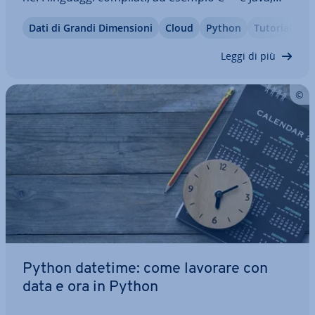
pre­sen­ta­no speciali parole chiave, fun­zio­na­li alla
Dati di Grandi Di­men­sio­ni
Cloud
Python
Tutorial
pro­gram­ma­zio­ne orientata agli oggetti. Anche
Python usa la OOP, ma in modo…
Leggi di più
Python datetime: come lavorare con
data e ora in Python