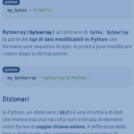
python
my_bytes 
=
b'Hello'
Bytearray (
)
: al contrario di
,
bytearray
bytes
bytearray
fa parte dei
tipi di dati mo­di­fi­ca­bi­li in Python
che
formano una sequenza di byte. In pratica puoi mo­di­fi­ca­re
i valori dopo la di­chia­ra­zio­ne.
python
my_bytearray 
=
bytearray
(
b'Python'
)
Dizionari
In Python, un di­zio­na­rio (
) è una struttura di dati
dict
che memorizza una raccolta non ordinata di elementi
sotto forma di
coppie chiave-valore
. A dif­fe­ren­za delle
liste o delle tuple, che con­ten­go­no una sequenza di