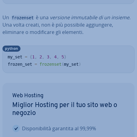
Un
è una
versione im­mu­ta­bi­le di un insieme
.
frozenset
Una volta creati, non è più possibile ag­giun­ge­re,
eliminare o mo­di­fi­ca­re gli elementi.
python
my_set 
=
{
1
,
2
,
3
,
4
,
5
}
frozen_set 
=
frozenset
(
my_set
)
Web Hosting
Miglior Hosting per il tuo sito web o
negozio
Di­spo­ni­bi­li­tà garantita al 99,99%