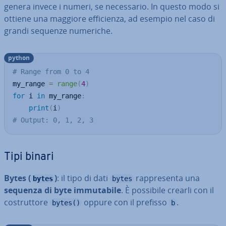
genera invece i numeri, se ne­ces­sa­rio. In questo modo si
ottiene una maggiore ef­fi­cien­za, ad esempio nel caso di
grandi sequenze numeriche.
python
# Range from 0 to 4
my_range 
=
range
(
4
)
for
 i 
in
 my_range
:
print
(
i
)
# Output: 0, 1, 2, 3
Tipi binari
Bytes (
)
: il tipo di dati
rap­pre­sen­ta una
bytes
bytes
sequenza di byte im­mu­ta­bi­le
. È possibile crearli con il
co­strut­to­re
oppure con il prefisso
.
bytes()
b