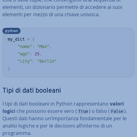
elementi, un di­zio­na­rio permette di accedere ai suoi
elementi per mezzo di una chiave univoca.
python
my_dict 
=
{
"name"
:
"Max"
,
"age"
:
25
,
"city"
:
"Berlin"
}
Tipi di dati booleani
I tipi di dati booleani in Python rap­pre­sen­ta­no
valori
logici
che possono essere vero (
) o falso (
).
True
False
Questi dati hanno un’im­por­tan­za fon­da­men­ta­le per le
analisi logiche e per le decisioni all’interno di un
programma.