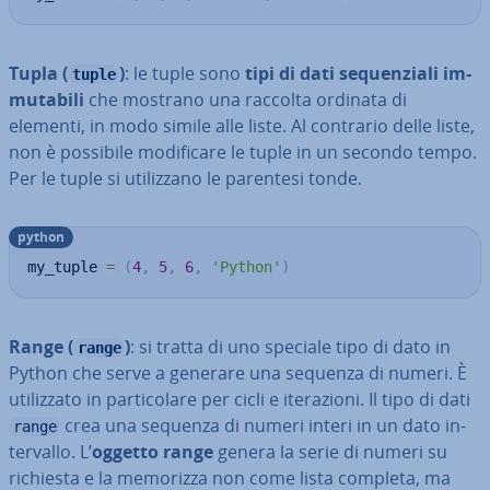
Tupla (
)
: le tuple sono
tipi di dati se­quen­zia­li im­
tuple
mu­ta­bi­li
che mostrano una raccolta ordinata di
elementi, in modo simile alle liste. Al contrario delle liste,
non è possibile mo­di­fi­ca­re le tuple in un secondo tempo.
Per le tuple si uti­liz­za­no le parentesi tonde.
python
my_tuple 
=
(
4
,
5
,
6
,
'Python'
)
Range (
)
: si tratta di uno speciale tipo di dato in
range
Python che serve a generare una sequenza di numeri. È
uti­liz­za­to in par­ti­co­la­re per cicli e ite­ra­zio­ni. Il tipo di dati
crea una sequenza di numeri interi in un dato in­
range
ter­val­lo. L’
oggetto range
genera la serie di numeri su
richiesta e la memorizza non come lista completa, ma